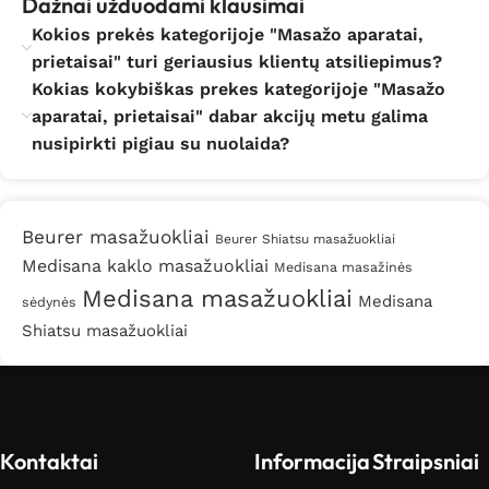
Dažnai užduodami klausimai
energijos. Todėl pasirūpinti kojomis būtina!
Kokios prekės kategorijoje "Masažo aparatai,
prietaisai" turi geriausius klientų atsiliepimus?
Mūsų asortimente yra funkcionalus pėdų masažuoklis,
Kokias kokybiškas prekes kategorijoje "Masažo
tinkantis atpalaiduojančiam, raminančiam kompresiniam
arba Shiatsu masažui, skatinantis kraujo cirkuliaciją ir
aparatai, prietaisai" dabar akcijų metu galima
atgaivinantis pavargusias pėdas bei kojas. Ypač šio
nusipirkti pigiau su nuolaida?
prietaiso naudą įvertinsite grįžę namo po įtemptos ir
varginančios darbo dienos.
Beurer masažuokliai
Pilvo masažo aparatai
Beurer Shiatsu masažuokliai
Medisana kaklo masažuokliai
Medisana masažinės
Medisana masažuokliai
Pilvas yra ta kūno dalis, kuri neretam kelia šiokių tokių
Medisana
sėdynės
kompleksų. Ypač tema jautri dailiosios lyties
Shiatsu masažuokliai
atstovėms. Jei diskomfortą kelia atsikišęs pilvukas,
norite sumažinti juosmens apimtis ir / ar stiprinti pilvo
raumenis, tam puikiai tiks presoterapija –
limfodrenažiniai masažuokliai stimuliuoja kraujotaką ir
tai bus vienas paprasčiausių ir efektyviausių būdų
Kontaktai
Informacija
Straipsniai
pasirūpinti dailiu pilvuku.