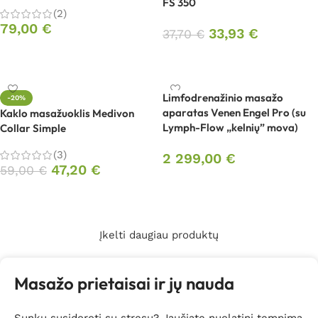
FS 350
(2)
79,00
€
33,93
€
37,70
€
Į krepšelį
Į krepšelį
Limfodrenažinio masažo
-20%
aparatas Venen Engel Pro (su
Kaklo masažuoklis Medivon
Lymph-Flow „kelnių” mova)
Collar Simple
(3)
2 299,00
€
47,20
€
59,00
€
Į krepšelį
Į krepšelį
Įkelti daugiau produktų
Masažo prietaisai ir jų nauda