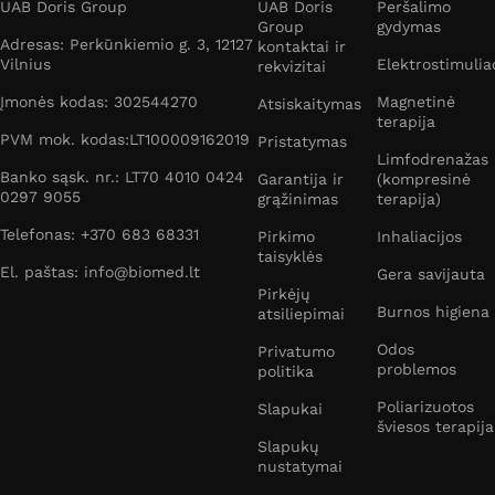
UAB Doris Group
UAB Doris
Peršalimo
Group
gydymas
BioMed.lt
siūlomi masažuokliai atpalaiduoja kūną ir
Adresas: Perkūnkiemio g. 3, 12127
kontaktai ir
Vilnius
Elektrostimulia
malšina raumenų skausmus, o geriausia, kad visa tai
rekvizitai
galite padaryti ilsėdamiesi namuose. Šiame puslapyje
Įmonės kodas: 302544270
Magnetinė
Atsiskaitymas
pateikiamas ne tik prekių asortimentas, bet ir jų kainos
terapija
PVM mok. kodas:LT100009162019
Pristatymas
bei akcijos. Pasirinkę prekę galite apie ją pasiskaityti
Limfodrenažas
plačiau ir užsisakyti internetu.
Banko sąsk. nr.: LT70 4010 0424
Garantija ir
(kompresinė
0297 9055
grąžinimas
terapija)
Telefonas: +370 683 68331
Pirkimo
Inhaliacijos
taisyklės
El. paštas: info@biomed.lt
Gera savijauta
Pirkėjų
Burnos higiena
atsiliepimai
Odos
Privatumo
problemos
politika
Poliarizuotos
Slapukai
šviesos terapija
Slapukų
nustatymai