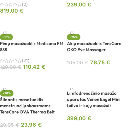
239,00
€
(2)
819,00
€
Į krepšelį
Į krepšelį
-15%
-25%
Pėdų masažuoklis Medisana FM
Akių masažuoklis TensCare
888
OKO Eye Massager
(21)
78,75
€
105,00
€
110,42
€
129,90
€
Į krepšelį
Į krepšelį
Limfodrenažinio masažo
-20%
aparatas Venen Engel Mini
Šildantis masažuoklis
(pilvo ir kojų masažui)
menstruacijų skausmams
TensCare OVA Therma Belt
399,00
€
23,96
€
29,95
€
Į krepšelį