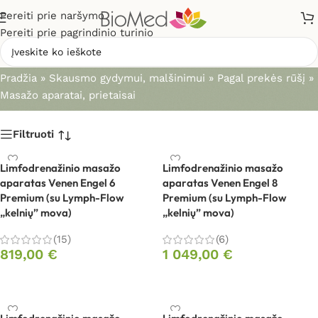
Pereiti prie naršymo
Pereiti prie pagrindinio turinio
Masažo aparatai, prietaisai
Pradžia
»
Skausmo gydymui, malšinimui
»
Pagal prekės rūšį
»
Masažo aparatai, prietaisai
Filtruoti
Limfodrenažinio masažo
Limfodrenažinio masažo
aparatas Venen Engel 6
aparatas Venen Engel 8
Premium (su Lymph-Flow
Premium (su Lymph-Flow
„kelnių” mova)
„kelnių” mova)
(15)
(6)
819,00
€
1 049,00
€
Į krepšelį
Į krepšelį