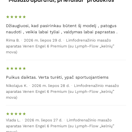
lemia stovimas ar sėdimas darbas, gimdymas, sunkus
fizinis krūvis ir kiti panašūs veiksniai. Nugaros
raumenims atpalaiduoti, masažuoti ir stiprinti mūsų
Džiaugiuosi, kad pasirinkau būtent šį modelį , patogus
asortimente galite rinktis limfodrenažinius
naudoti , veikia labai tyliai , valdymas labai paprastas .
masažuoklius, taip pat infraraudonųjų spindulių,
Rima B.
·
2026 m. liepos 29 d.
·
Limfodrenažinio masažo
akupresūrinius kilimėlius, masažinius čiužinius ir pan.
aparatas Venen Engel 6 Premium (su Lymph-Flow „kelnių”
Pasirinkimas paltus, todėl įvertinkite individualius
mova)
poreikius ir atraskite tai, kad juos idealiai atitiks.
Masažo prietaisai kaklui ir pečių bei
sprando sritims
Puikus daiktas. Verta turėti, ypač sportuojantiems
Nikolajus K.
·
2026 m. liepos 28 d.
·
Limfodrenažinio masažo
aparatas Venen Engel 6 Premium (su Lymph-Flow „kelnių”
Kaklui ir pečiams masažuoti puikiai tinka smūginis
mova)
masažas. Masažuoklis pasieks net sunkiai pasiekiamas
kaklo ir pečių vietas, pašalins stresą, nuovargį,
atpalaiduos ir suteiks energijos po sunkios darbo
Vlada L.
·
2026 m. liepos 27 d.
·
Limfodrenažinio masažo
dienos. Lengvas tokio tipo masažuoklių valdymas
aparatas Venen Engel 6 Premium (su Lymph-Flow „kelnių”
dovanos komfortą bei naudojimosi patirtį padarys dar
mova)