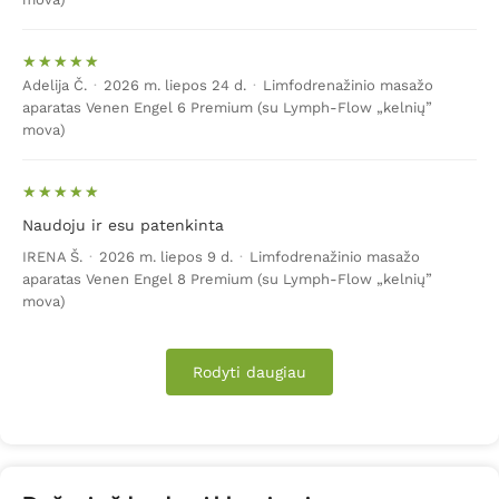
geresnę.
Veido masažo aparatai
Adelija Č.
·
2026 m. liepos 24 d.
·
Limfodrenažinio masažo
aparatas Venen Engel 6 Premium (su Lymph-Flow „kelnių”
Veidas yra ta kūno sritis, kuri visada matoma, tačiau
mova)
drauge ir nuolat veikiama išorės veiksnių. Veido odai
neigiamą poveikį turi vėjas, šaltis, saulė, temperatūrų
svyravimai. Įtakos veido odos pokyčiams turi ir amžius.
Todėl veido masažuokliai yra labai paklausūs. Paprastai
Naudoju ir esu patenkinta
pasirenkami elektrostimuliatoriai ar vakuuminiai
IRENA Š.
·
2026 m. liepos 9 d.
·
Limfodrenažinio masažo
masažuokliai, kurie puikiai padeda stangrinti veido odą,
aparatas Venen Engel 8 Premium (su Lymph-Flow „kelnių”
ją masažuoja, stimuliuoja kraujotaką ir taip padeda
mova)
kovoti su raukšlelėmis, prarandamu elastingumu.
Rodyti daugiau
Masažo prietaisai pėdoms, kojoms
Pėdos itin glaudžiai susijusios su bendra savijauta.
Būtent šiai kūno daliai tenka viso kūno apkrova, tad
pavargus pėdoms, pavargę jaučiamės ir patys, trūksta