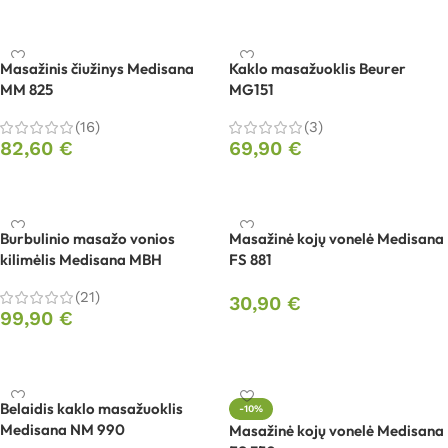
Į krepšelį
Masažinis čiužinys Medisana
Kaklo masažuoklis Beurer
MM 825
MG151
(16)
(3)
82,60
€
69,90
€
Į krepšelį
Į krepšelį
Burbulinio masažo vonios
Masažinė kojų vonelė Medisana
kilimėlis Medisana MBH
FS 881
(21)
30,90
€
99,90
€
Į krepšelį
Į krepšelį
Belaidis kaklo masažuoklis
-10%
Medisana NM 990
Masažinė kojų vonelė Medisana