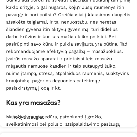
Sunku susidoroti su stresu? Jaučiate nuolatinį tempimą
kaklo srityje, o gal nugaros, kojų? Jūsų raumenys itin
pavargę ir nori poilsio? Greičiausiai į klausimus daugelis
atsakėte teigiamai, ir tai nenuostabu, nes neretas
šiandien gyvena itin aktyvų gyvenimą, turi didelius
darbo krūvius ir kur kas mažiau laiko poilsiui. Bet
pasirūpinti savo kūnu ir puikia savijauta yra būtina. Tad
rekomenduojame efektyvią pagalbą – masažuoklius.
Įvairūs masažo aparatai ir prietaisai leis masažu
mėgautis namuose kasdien ir taip sutaupyti laiko,
nuims įtampą, stresą, atpalaiduos raumenis, suaktyvins
kraujotaką, pagerins deguonies patekimą /
pasiskirstymą į odą ir kt.
Kas yra masažas?
Masažas yra procedūra, patenkanti į grožio,
Rodyti daugiau
sveikatinimosi bei poilsio, atsipalaidavimo paslaugų
rėmus. Gerąsias savo savybes jie atskleis bei