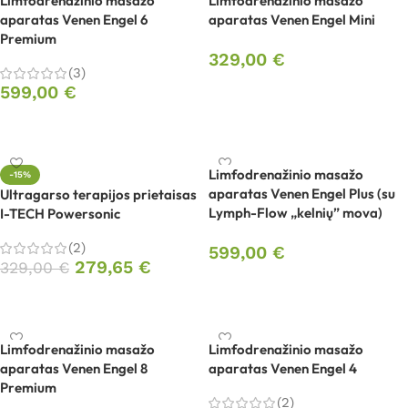
Limfodrenažinio masažo
Limfodrenažinio masažo
aparatas Venen Engel 6
aparatas Venen Engel Mini
Premium
329,00
€
(3)
599,00
€
Į krepšelį
Į krepšelį
Limfodrenažinio masažo
-15%
aparatas Venen Engel Plus (su
Ultragarso terapijos prietaisas
Lymph-Flow „kelnių” mova)
I-TECH Powersonic
(2)
599,00
€
279,65
€
329,00
€
Į krepšelį
Į krepšelį
Limfodrenažinio masažo
Limfodrenažinio masažo
aparatas Venen Engel 8
aparatas Venen Engel 4
Premium
(2)