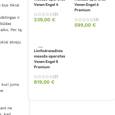
Venen Engel 4
Venen Engel 6
u bus tikrai
Premium
(2)
dėtingas ir
239,00
€
(3)
 būdas
599,00
€
aiko. Per tą
okiai atveju
Limfodrenažinio
masažo aparatas
Venen Engel 8
Premium
(2)
819,00
€
, kuri jums
ne
jant ne
e, kad