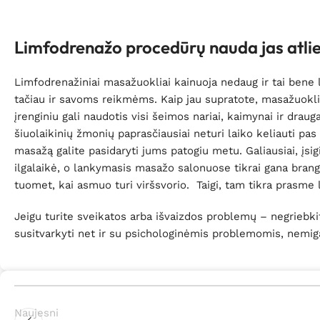
Limfodrenažo procedūrų nauda jas atl
Limfodrenažiniai masažuokliai kainuoja nedaug ir tai bene l
tačiau ir savoms reikmėms. Kaip jau supratote, masažuoklių 
įrenginiu gali naudotis visi šeimos nariai, kaimynai ir dra
šiuolaikinių žmonių paprasčiausiai neturi laiko keliauti pa
masažą galite pasidaryti jums patogiu metu. Galiausiai, įsigi
ilgalaikė, o lankymasis masažo salonuose tikrai gana brangū
tuomet, kai asmuo turi viršsvorio. Taigi, tam tikra prasme
Jeigu turite sveikatos arba išvaizdos problemų – negriebkit
susitvarkyti net ir su psichologinėmis problemomis, nemig
Naujesni