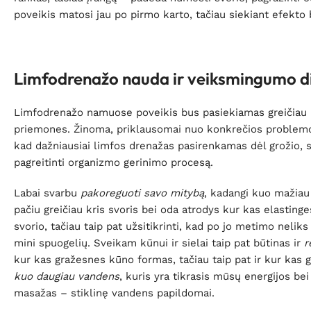
poveikis matosi jau po pirmo karto, tačiau siekiant efekto
Limfodrenažo nauda ir veiksmingumo d
Limfodrenažo namuose poveikis bus pasiekiamas greičiau ir 
priemones. Žinoma, priklausomai nuo konkrečios problemos 
kad dažniausiai limfos drenažas pasirenkamas dėl grožio, svo
pagreitinti organizmo gerinimo procesą.
Labai svarbu
pakoreguoti savo mitybą
, kadangi kuo mažiau
pačiu greičiau kris svoris bei oda atrodys kur kas elastin
svorio, tačiau taip pat užsitikrinti, kad po jo metimo neliks
mini spuogelių. Sveikam kūnui ir sielai taip pat būtinas ir
r
kur kas gražesnes kūno formas, tačiau taip pat ir kur kas g
kuo daugiau vandens
, kuris yra tikrasis mūsų energijos bei
masažas – stiklinę vandens papildomai.