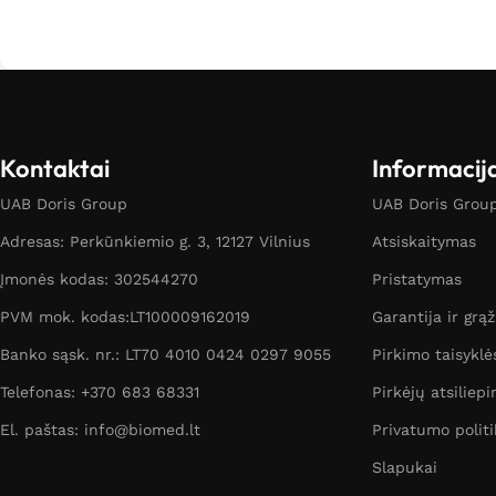
Kontaktai
Informacij
UAB Doris Group
UAB Doris Group 
Adresas: Perkūnkiemio g. 3, 12127 Vilnius
Atsiskaitymas
Įmonės kodas: 302544270
Pristatymas
PVM mok. kodas:LT100009162019
Garantija ir grą
Banko sąsk. nr.: LT70 4010 0424 0297 9055
Pirkimo taisyklė
Telefonas: +370 683 68331
Pirkėjų atsiliepi
El. paštas: info@biomed.lt
Privatumo politi
Slapukai