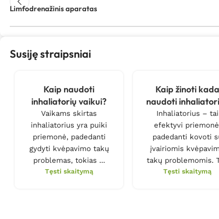
Limfodrenažinis aparatas
Susiję straipsniai
Kaip naudoti
Kaip žinoti kad
inhaliatorių vaikui?
naudoti inhaliator
Vaikams skirtas
Inhaliatorius – tai
inhaliatorius yra puiki
efektyvi priemonė
priemonė, padedanti
padedanti kovoti s
gydyti kvėpavimo takų
įvairiomis kvėpavi
problemas, tokias ...
takų problemomis. Ti
Tęsti skaitymą
Tęsti skaitymą