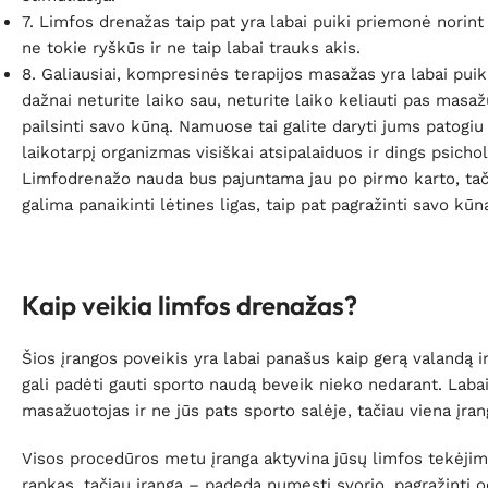
7. Limfos drenažas taip pat yra labai puiki priemonė norin
ne tokie ryškūs ir ne taip labai trauks akis.
8. Galiausiai, kompresinės terapijos masažas yra labai pui
dažnai neturite laiko sau, neturite laiko keliauti pas masa
pailsinti savo kūną. Namuose tai galite daryti jums patogi
laikotarpį organizmas visiškai atsipalaiduos ir dings psich
Limfodrenažo nauda bus pajuntama jau po pirmo karto, tačia
galima panaikinti lėtines ligas, taip pat pagražinti savo kūn
Kaip veikia limfos drenažas?
Šios įrangos poveikis yra labai panašus kaip gerą valandą ir
gali padėti gauti sporto naudą beveik nieko nedarant. Laba
masažuotojas ir ne jūs pats sporto salėje, tačiau viena įra
Visos procedūros metu įranga aktyvina jūsų limfos tekėjim
rankas, tačiau įrangą – padeda numesti svorio, pagražinti 