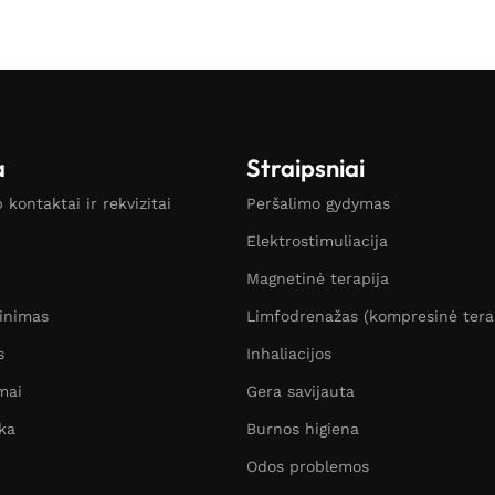
a
Straipsniai
kontaktai ir rekvizitai
Peršalimo gydymas
Elektrostimuliacija
Magnetinė terapija
žinimas
Limfodrenažas (kompresinė tera
s
Inhaliacijos
mai
Gera savijauta
ka
Burnos higiena
Odos problemos