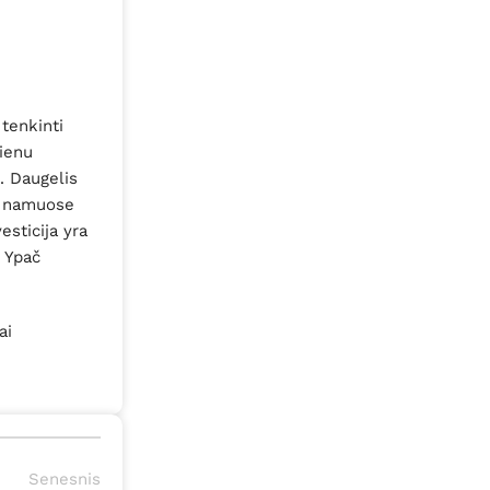
 tenkinti
vienu
. Daugelis
ai namuose
esticija yra
. Ypač
ai
Senesnis