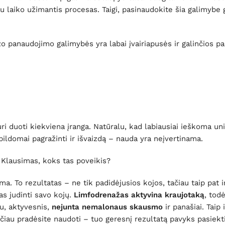
laiko užimantis procesas. Taigi, pasinaudokite šia galimybe gr
 panaudojimo galimybės yra labai įvairiapusės ir galinčios pa
ri duoti kiekviena įranga. Natūralu, kad labiausiai ieškoma un
pildomai pagražinti ir išvaizdą – nauda yra neįvertinama.
 Klausimas, koks tas poveikis?
a. To rezultatas – ne tik padidėjusios kojos, tačiau taip pat 
as judinti savo kojų.
Limfodrenažas aktyvina kraujotaką
, todė
u, aktyvesnis,
nejunta nemalonaus skausmo
ir panašiai. Taip 
čiau pradėsite naudoti – tuo geresnį rezultatą pavyks pasiekti