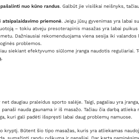
t
pašalinti nuo kūno randus
. Galbūt jie visiškai neišnyks, tačia
ki
atsipalaidavimo priemonė
. Jeigu jūsų gyvenimas yra labai su
žuotoją – tokiu atveju
presoterapinis masažas
yra labai puikus
u metu. Dažniausiai rekomenduojama viena sesija iki valandos l
ologinės problemos.
u siekiant efektyvumo siūlome įranga naudotis reguliariai. T
ą.
 net daugiau praleidus sporto salėje. Taigi, pagaliau yra įranga
i panaši nauda gaunama ir iš masažo. Tačiau čia darbą atlieka 
nga, kuri gali padėti išspręsti labai daug problemų namuose.
o kryptį. Būtent šio tipo masažas, kuris yra atliekamas naudo
odą, sumažinti randų ryškumą ir panašiai. Dar kartą paminėsim