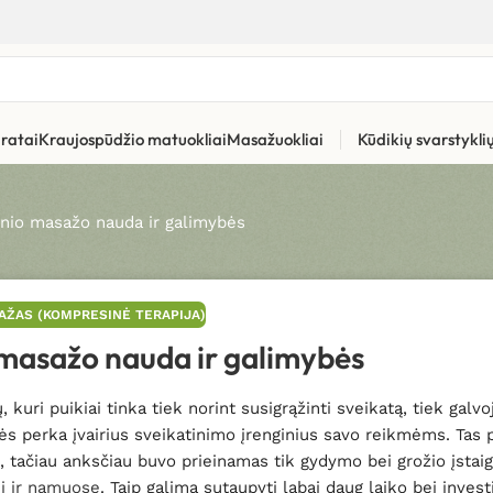
ratai
Kraujospūdžio matuokliai
Masažuokliai
Kūdikių svarstykl
nio masažo nauda ir galimybės
AŽAS (KOMPRESINĖ TERAPIJA)
masažo nauda ir galimybės
kuri puikiai tinka tiek norint susigrąžinti sveikatą, tiek galvo
ės perka įvairius sveikatinimo įrenginius savo reikmėms. Tas 
, tačiau anksčiau buvo prieinamas tik gydymo bei grožio įstai
mi ir namuose
. Taip galima sutaupyti labai daug laiko bei invest