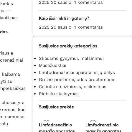
2025 20 sausio
1 komentaras
 kiekis
ema –
iauti pas
Kaip išsirinkti irigatorių?
2025 20 sausio
1 komentaras
odos
Susijusios prekių kategorijos
riausia
Skausmo gydymui, malšinimui
drenažiniai
Masažuokliai
Limfodrenažiniai aparatai ir jų dalys
ai kalbama
Grožio priežiūrai, odos problemoms
yti su
Celiulito mažinimas, naikinimas
ompleksiškas
Riebalų skaidymas
 pliusas yra
Susijusios prekės
 kremus, kad
sažo namuose
balų
Limfodrenažinio
Limfodrenažinio
masažo aparatas
masažo aparatas