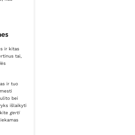
nes
 ir kitas
tinus tai,
dės
as ir tuo
umesti
ulito bei
vyks išlaikyti
škite
gerti
tliekamas