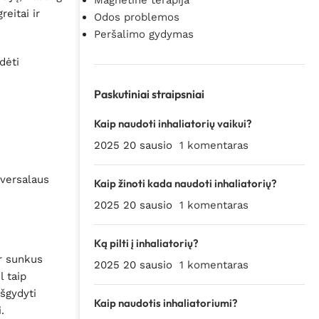
Magnetinė terapija
eitai ir
Odos problemos
Peršalimo gydymas
dėti
Paskutiniai straipsniai
Kaip naudoti inhaliatorių vaikui?
2025 20 sausio
1 komentaras
iversalaus
Kaip žinoti kada naudoti inhaliatorių?
2025 20 sausio
1 komentaras
Ką pilti į inhaliatorių?
ir sunkus
2025 20 sausio
1 komentaras
l taip
išgydyti
Kaip naudotis inhaliatoriumi?
.