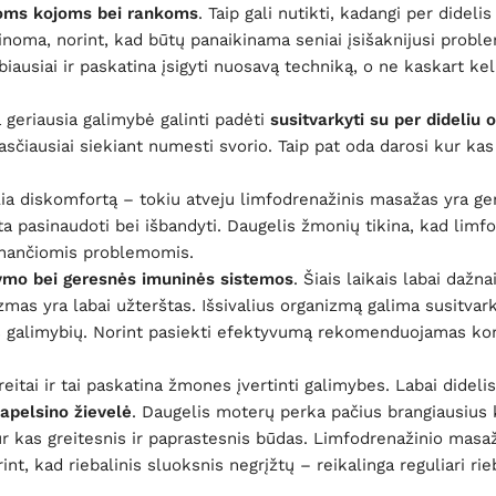
ioms kojoms bei rankoms
. Taip gali nutikti, kadangi per didelis
inoma, norint, kad būtų panaikinama seniai įsišaknijusi probl
iausiai ir paskatina įsigyti nuosavą techniką, o ne kaskart kel
 geriausia galimybė galinti padėti
susitvarkyti su per dideliu 
čiausiai siekiant numesti svorio. Taip pat oda darosi kur kas
elia diskomfortą – tokiu atveju limfodrenažinis masažas yra ge
ta pasinaudoti bei išbandyti. Daugelis žmonių tikina, kad limfo
kinančiomis problemomis.
ymo bei geresnės imuninės sistemos
. Šiais laikais labai dažn
zmas yra labai užterštas. Išsivalius organizmą galima susitvark
a iš galimybių. Norint pasiekti efektyvumą rekomenduojamas k
tai ir tai paskatina žmones įvertinti galimybes. Labai didelis
 apelsino žievelė
. Daugelis moterų perka pačius brangiausius
kur kas greitesnis ir paprastesnis būdas. Limfodrenažinio ma
t, kad riebalinis sluoksnis negrįžtų – reikalinga reguliari rie