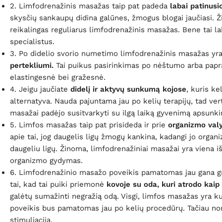
2. Limfodrenažinis masažas taip pat padeda
labai patinus
skysčių sankaupų didina galūnes, žmogus blogai jaučiasi. Ž
reikalingas reguliarus limfodrenažinis masažas. Bene tai lab
specialistus.
3. Po didelio svorio numetimo limfodrenažinis masažas yra
pertekliumi.
Tai puikus pasirinkimas po nėštumo arba papras
elastingesnė bei gražesnė.
4. Jeigu jaučiate
didelį ir aktyvų sunkumą kojose
, kuris k
alternatyva. Nauda pajuntama jau po kelių terapijų, tad ver
masažai padėjo susitvarkyti su ilgą laiką gyvenimą apsun
5. Limfos masažas taip pat prisideda ir prie
organizmo val
apie tai, jog daugelis ligų žmogų kankina, kadangi jo organi
daugeliu ligų. Žinoma, limfodrenažiniai masažai yra vien
organizmo gydymas.
6. Limfodrenažinio masažo poveikis pamatomas jau gana grei
tai, kad tai puiki priemonė
kovoje su oda, kuri atrodo kaip
galėtų sumažinti negražią odą. Visgi, limfos masažas yra 
poveikis bus pamatomas jau po kelių procedūrų. Tačiau norin
stimuliacija.