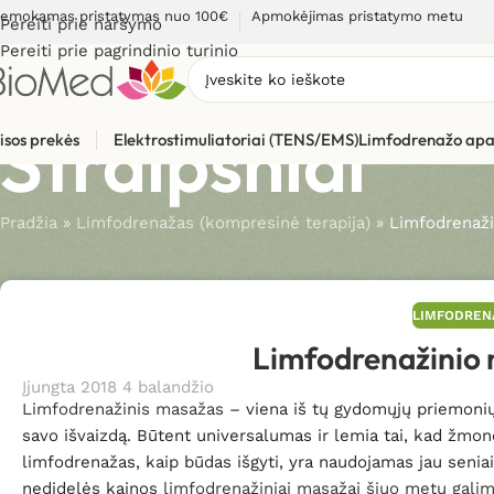
emokamas pristatymas nuo 100€
Apmokėjimas pristatymo metu
Pereiti prie naršymo
Pereiti prie pagrindinio turinio
Straipsniai
isos prekės
Elektrostimuliatoriai (TENS/EMS)
Limfodrenažo apa
Pradžia
»
Limfodrenažas (kompresinė terapija)
»
Limfodrenaži
LIMFODREN
Limfodrenažinio 
Įjungta 2018 4 balandžio
Limfodrenažinis masažas
– viena iš tų gydomųjų priemonių, 
savo išvaizdą. Būtent universalumas ir lemia tai, kad žmon
limfodrenažas, kaip būdas išgyti, yra naudojamas jau seniai
nedidelės kainos
limfodrenažiniai masažai šiuo metu gali