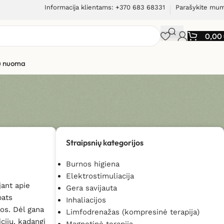
Informacija klientams: +370 683 68331
Parašykite mu
0,00
ių nuoma
Straipsnių kategorijos
Burnos higiena
Elektrostimuliacija
jant apie
Gera savijauta
pats
Inhaliacijos
gos. Dėl gana
Limfodrenažas (kompresinė terapija)
icijų, kadangi