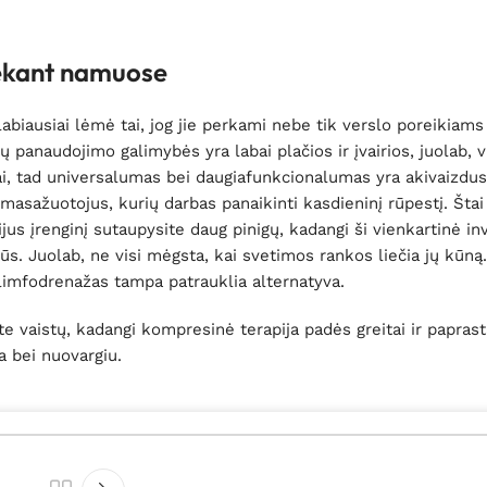
iekant namuose
abiausiai lėmė tai, jog jie perkami nebe tik verslo poreikiams
panaudojimo galimybės yra labai plačios ir įvairios, juolab, 
ugai, tad universalumas bei daugiafunkcionalumas yra akivaizdus
s masažuotojus, kurių darbas panaikinti kasdieninį rūpestį. Št
jus įrenginį sutaupysite daug pinigų, kadangi ši vienkartinė inv
s. Juolab, ne visi mėgsta, kai svetimos rankos liečia jų kūną
 limfodrenažas tampa patrauklia alternatyva.
e vaistų, kadangi kompresinė terapija padės greitai ir paprast
a bei nuovargiu.