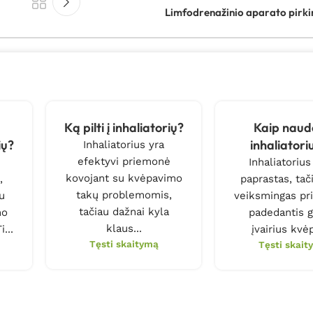
Limfodrenažinio aparato pirki
a
Ką pilti į inhaliatorių?
Kaip naud
ių?
inhaliatori
Inhaliatorius yra
efektyvi priemonė
Inhaliatorius
kovojant su kvėpavimo
,
paprastas, tači
takų problemomis,
u
veiksmingas pri
tačiau dažnai kyla
mo
padedantis g
klaus...
...
įvairius kvėp
Tęsti skaitymą
Tęsti skait