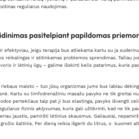
 būtinas reguliarus naudojimas.
idinimas pasitelpiant papildomas priemo
efektyviau, jeigu terapija bus atliekama kartu su ja suderinus
reikalingas ir atitinkamas problemos sprendimas. Tačiau įver
rio ir lėtinių ligų – galime išskirti kelis patarimus, kurie pa
 riebaus maisto – tuo jūsų organizmas jums bus labiau dėking
gesnė. Kartu su limfodrenažiniu masažu pavyks ne tik greitai n
 odos pertekliaus taip pat ji bus elastinga, pavyks išvengti celi
eguliarus fizinis aktyvumas
, kuris gali užtikrinti, kad ne tik pa
eriau jaustis, pamiršti lėtinius skausmus. Galiausiai, nepamir
 grožio šaltinis. Per dieną reikia išgerti du litrus, o kuomet a