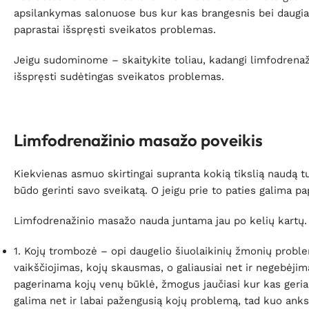
apsilankymas salonuose bus kur kas brangesnis bei daugiau 
paprastai išspręsti sveikatos problemas.
Jeigu sudominome – skaitykite toliau, kadangi limfodrenažo
išspręsti sudėtingas sveikatos problemas.
Limfodrenažinio masažo poveikis
Kiekvienas asmuo skirtingai supranta kokią tikslią naudą tu
būdo gerinti savo sveikatą. O jeigu prie to paties galima pa
Limfodrenažinio masažo nauda juntama jau po kelių kartų.
1. Kojų trombozė – opi daugelio šiuolaikinių žmonių problem
vaikščiojimas, kojų skausmas, o galiausiai net ir negebėjim
pagerinama kojų venų būklė, žmogus jaučiasi kur kas geria
galima net ir labai pažengusią kojų problemą, tad kuo anks