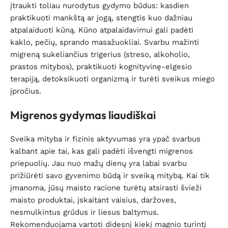
įtraukti toliau nurodytus gydymo būdus: kasdien
praktikuoti mankštą ar jogą, stengtis kuo dažniau
atpalaiduoti kūną. Kūno atpalaidavimui gali padėti
kaklo, pečių, sprando masažuokliai. Svarbu mažinti
migreną sukeliančius trigerius (streso, alkoholio,
prastos mitybos), praktikuoti kognityvinę-elgesio
terapiją, detoksikuoti organizmą ir turėti sveikus miego
įpročius.
Migrenos gydymas liaudiškai
Sveika mityba ir fizinis aktyvumas yra ypač svarbus
kalbant apie tai, kas gali padėti išvengti migrenos
priepuolių. Jau nuo mažų dienų yra labai svarbu
prižiūrėti savo gyvenimo būdą ir sveiką mitybą. Kai tik
įmanoma, jūsų maisto racione turėtų atsirasti švieži
maisto produktai, įskaitant vaisius, daržoves,
nesmulkintus grūdus ir liesus baltymus.
Rekomenduojama vartoti didesnį kiekį magnio turintį