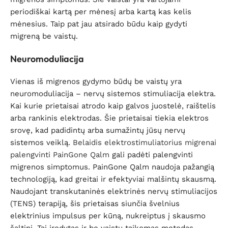
periodiškai kartą per mėnesį arba kartą kas kelis
mėnesius. Taip pat jau atsirado būdu kaip gydyti
migreną be vaistų.
Neuromoduliacija
Vienas iš migrenos gydymo būdų be vaistų yra
neuromoduliacija – nervų sistemos stimuliacija elektra.
Kai kurie prietaisai atrodo kaip galvos juostelė, raištelis
arba rankinis elektrodas. Šie prietaisai tiekia elektros
srovę, kad padidintų arba sumažintų jūsų nervų
sistemos veiklą.
Belaidis elektrostimuliatorius migrenai
palengvinti PainGone Qalm
gali padėti palengvinti
migrenos simptomus. PainGone Qalm naudoja pažangią
technologiją, kad greitai ir efektyviai malšintų skausmą.
Naudojant transkutaninės elektrinės nervų stimuliacijos
(TENS) terapiją, šis prietaisas siunčia švelnius
elektrinius impulsus per kūną, nukreiptus į skausmo