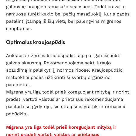
galimybę brangiems masažo seansams. Todėl pravartu
namuose turėti
kaklo bei pečių masažuoklį
, kuris padės
pašalinti įtampą iš šių vietų bei palengvins migrenos
simptomus.
Optimalus kraujospūdis
Aukštas ar žemas kraujospūdis taip pat gali iššaukti
galvos skausmą. Rekomenduojama sekti kraujo
spaudimą ir palaikyti jį normos ribose.
Kraujospūdžio
matuokliai
padės užtikrinti šį svarbų organizmo
parametrą.
Migrena yra liga todėl prieš koreguojant mitybą ir norint
pradėti vartoti vaistus ar prietaisus rekomenduojama
pasitarti su gydytoju, šis straipsnis yra tik informacinio
pobūdžio.
Migrena yra liga todėl prieš koreguojant mitybą ir
norint pradėti vartoti vaistus ar prietaisus