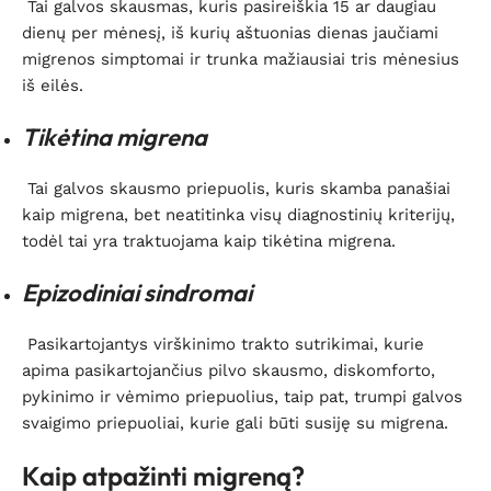
Tai galvos skausmas, kuris pasireiškia 15 ar daugiau
dienų per mėnesį, iš kurių aštuonias dienas jaučiami
migrenos simptomai ir trunka mažiausiai tris mėnesius
iš eilės.
Tikėtina migrena
Tai galvos skausmo priepuolis, kuris skamba panašiai
kaip migrena, bet neatitinka visų diagnostinių kriterijų,
todėl tai yra traktuojama kaip tikėtina migrena.
Epizodiniai sindromai
Pasikartojantys virškinimo trakto sutrikimai, kurie
apima pasikartojančius pilvo skausmo, diskomforto,
pykinimo ir vėmimo priepuolius, taip pat, trumpi galvos
svaigimo priepuoliai, kurie gali būti susiję su migrena.
Kaip atpažinti migreną?