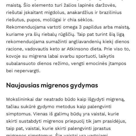
maistą. Šio elemento turi žalios lapinės daržovės,
riešutai įskaitant migdolus, anakardžius ir brazilinius
riešutus, pupos, moliūgai ir chia sėklos.
Rekomenduojama vartoti omega 3 papildus arba maistą,
kuriame yra šių riebalų rūgščių. Taip pat turint šią ligą
rekomenduojama sumažinti angliavandenių kiekį dienos
racione, vadovautis keto ar Atkinsono dieta. Prie viso to,
kovoje su migrena labai svarbu sportuoti, laikytis
subalansuoto dienos režimo, vengti emocinės įtampos
bei nepervargti.
Naujausias migrenos gydymas
Mokslininkai dar neatrado būdo kaip išgydyti migreną,
tačiau sukūrė gydymo metodus kaip palengvinti
simptomus. Vienas iš galimų būdų yra vaistai, kurie
skirti sustabdyti migrenos priepuolį tik jam prasidėjus,
taip pat, vaistai, kurie skirti palengvinti įprastus
migrenos simptomus. Šie vaistai yra vartojami