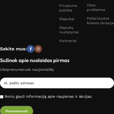
Odos
Privatumo
problemos
politika
Poliarizuotos
Slapukai
šviesos terapija
Slapukų
nustatymai
Partneriai
Sekite mus:
Sužinok apie nuolaidas pirmas
Užsiprenumeruok naujienlaiškį
Noriu gauti informaciją apie naujienas ir akcijas.