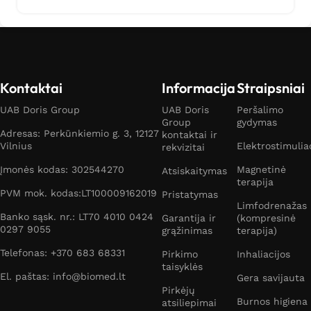
Kontaktai
Informacija
Straipsniai
UAB Doris Group
UAB Doris
Peršalimo
Group
gydymas
Adresas: Perkūnkiemio g. 3, 12127
kontaktai ir
Vilnius
Elektrostimulia
rekvizitai
Įmonės kodas: 302544270
Magnetinė
Atsiskaitymas
terapija
PVM mok. kodas:LT100009162019
Pristatymas
Limfodrenažas
Banko sąsk. nr.: LT70 4010 0424
Garantija ir
(kompresinė
0297 9055
grąžinimas
terapija)
Telefonas: +370 683 68331
Pirkimo
Inhaliacijos
taisyklės
El. paštas: info@biomed.lt
Gera savijauta
Pirkėjų
Burnos higiena
atsiliepimai