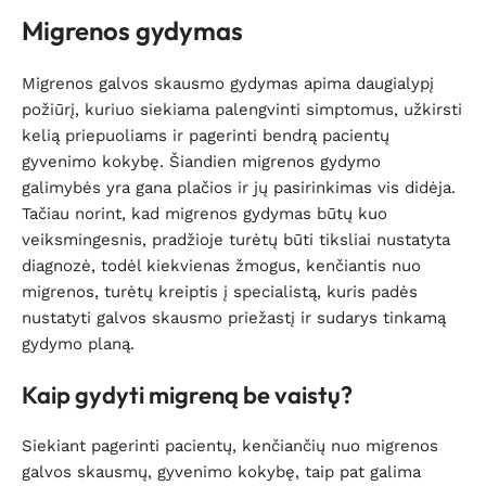
Migrenos gydymas
Migrenos galvos skausmo gydymas apima daugialypį
požiūrį, kuriuo siekiama palengvinti simptomus, užkirsti
kelią priepuoliams ir pagerinti bendrą pacientų
gyvenimo kokybę. Šiandien migrenos gydymo
galimybės yra gana plačios ir jų pasirinkimas vis didėja.
Tačiau norint, kad migrenos gydymas būtų kuo
veiksmingesnis, pradžioje turėtų būti tiksliai nustatyta
diagnozė, todėl kiekvienas žmogus, kenčiantis nuo
migrenos, turėtų kreiptis į specialistą, kuris padės
nustatyti galvos skausmo priežastį ir sudarys tinkamą
gydymo planą.
Kaip gydyti migreną be vaistų?
Siekiant pagerinti pacientų, kenčiančių nuo migrenos
galvos skausmų, gyvenimo kokybę, taip pat galima