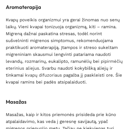
Aromaterapija
Kvapų poveikis organizmui yra gerai žinomas nuo senų
laikų. Vieni kvapai tonizuoja organizmą, kiti – ramina.
Migreną dažnai paskatina stresas, todėl norint
sušvelninti migrenos simptomus, rekomenduojama
praktikuoti aromaterapiją. Įtampos ir streso sukeltam
migreniniam skausmui lengvinti patariama naudoti
levandų, rozmarinų, eukalipto, ramunėlių bei
pipirmėčių
eterinius aliejus
. Svarbu naudoti kokybišką aliejų ir
tinkamai
kvapų difuzoriaus
pagalba jį paskleisti ore. Šie
kvapai ramins bei padės atsipalaiduoti.
Masažas
Masažas, kaip ir kitos priemonės prisideda prie kūno
atpalaidavimo, kas veda į geresnę savijautą, ypač
migrenos priepuolio metu. Tačiau ne kiekvienas turi