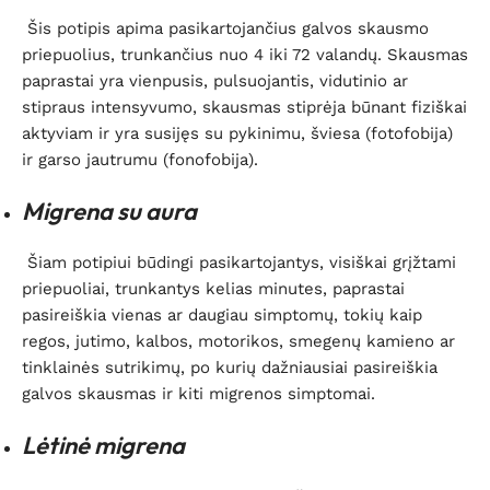
Šis potipis apima pasikartojančius galvos skausmo
priepuolius, trunkančius nuo 4 iki 72 valandų. Skausmas
paprastai yra vienpusis, pulsuojantis, vidutinio ar
stipraus intensyvumo, skausmas stiprėja būnant fiziškai
aktyviam ir yra susijęs su pykinimu, šviesa (fotofobija)
ir garso jautrumu (fonofobija).
Migrena su aura
Šiam potipiui būdingi pasikartojantys, visiškai grįžtami
priepuoliai, trunkantys kelias minutes, paprastai
pasireiškia vienas ar daugiau simptomų, tokių kaip
regos, jutimo, kalbos, motorikos, smegenų kamieno ar
tinklainės sutrikimų, po kurių dažniausiai pasireiškia
galvos skausmas ir kiti migrenos simptomai.
Lėtinė migrena