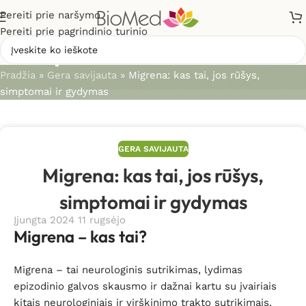
Pereiti prie naršymo
Pereiti prie pagrindinio turinio
Straipsniai
Pradžia
»
Gera savijauta
»
Migrena: kas tai, jos rūšys,
simptomai ir gydymas
GERA SAVIJAUTA
Migrena: kas tai, jos rūšys,
simptomai ir gydymas
Įjungta 2024 11 rugsėjo
Migrena – kas tai?
Migrena – tai neurologinis sutrikimas, lydimas
epizodinio galvos skausmo ir dažnai kartu su įvairiais
kitais neurologiniais ir virškinimo trakto sutrikimais.