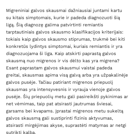
Migreniniai galvos skausmai dažniausiai juntami kartu
su kitais simptomais, kurie ir padeda diagnozuoti šią
ligą. Šią diagnozę galima patvirtinti remiantis
tarptautiniais galvos skausmo klasifikacijos kriterijais:
tokiais kaip galvos skausmo stiprumas, trukmė bei kiti
konkretūs lydintys simptomai, kuriais remiantis ir yra
diagnozuojama ši liga. Kaip atskirti paprastą galvos
skausmą nuo migrenos ir vis dėlto kas yra migrena?
Esant paprastam galvos skausmui vaistai padeda
greitai, skausmas apima visą galvą arba yra užpakalinėje
galvos pusėje. Tačiau patiriant migrenos priepuolį
skausmas yra intensyvesnis ir vyrauja vienoje galvos
pusėje. Šių priepuolių metu gali pasireikšti pykinimas ar
net vėmimas, taip pat atsirasti jautrumas šviesai,
garsams bei kvapams. Įprastai migrenos metu sukeltą
galvos skausmą gali sustiprinti fizinis aktyvumas,
atsirasti mirgėjimas akyse, suprastėti matymas ar netgi
sutrikti kalba.