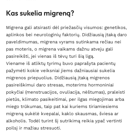
Kas sukelia migreną?
Migrena gali atsirasti dėl priežasčių visumos: genetikos,
aplinkos bei neurologinių faktorių. Didžiausią įtaką daro
paveldimumas, migrena vyrams sutinkama rečiau nei
pas moteris, o migrena vaikams dažnu atveju gali
pasireikšti, jei vienas iš tėvų turi šią ligą.
Viename iš atliktų tyrimų buvo paprašyta pacientų
pažymėti kokie veiksniai jiems dažniausiai sukelia
migrenos priepuolius. Didžiausią įtaką migrenos
pasireiškimui daro stresas, moterims hormoniniai
pokyčiai (menstruacijos, ovuliacija, nėštumas), praleisti
pietūs, klimato pasikeitimai, per ilgas miegojimas arba
miego trūkumas, taip pat kai kuriems tiriamiesiems
migreną sukėlė kvepalai, kaklo skausmas, šviesa ar
alkoholis. Todėl turint šį sutrikimą reikia ypač vertinti
poilsį ir mažiau stresuoti.