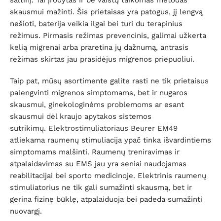
šaltinį. Tai įrodytas ir be vaistų taikomas metodas
skausmui mažinti. Šis prietaisas yra patogus, jį lengvą
nešioti, baterija veikia ilgai bei turi du terapinius
režimus. Pirmasis režimas prevencinis, galimai užkerta
kelią migrenai arba praretina jų dažnumą, antrasis
režimas skirtas jau prasidėjus migrenos priepuoliui.
Taip pat, mūsų asortimente galite rasti ne tik prietaisus
palengvinti migrenos simptomams, bet ir nugaros
skausmui, ginekologinėms problemoms ar esant
skausmui dėl kraujo apytakos sistemos
sutrikimų.
Elektrostimuliatoriaus Beurer EM49
atliekama raumenų stimuliacija ypač tinka išvardintiems
simptomams malšinti. Raumenų treniravimas ir
atpalaidavimas su EMS jau yra seniai naudojamas
reabilitacijai bei sporto medicinoje. Elektrinis raumenų
stimuliatorius ne tik gali sumažinti skausmą, bet ir
gerina fizinę būklę, atpalaiduoja bei padeda sumažinti
nuovargį.