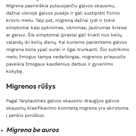
Migrena pasireiškia pulsuojančiu galvos skausmu,
dažnai vienoje galvos pusėje ir gali sustiprėti fizinio
krūvio metu. Taip pat, migreną dažnai lydi ir tokie
simptomai kaip pykinimas, vėmimas, jautrumas šviesai
ar garsui. Šie simptomai įprastai gali trukti nuo kelių
valandų iki kelių dienų. Kai kuriems pacientams galvos
migrena būna ypač sunki ir ilgai trunkanti. Šio sutrikimo
metu žmogus tampa nedarbingas, migrenos priepuolis
paveikia žmogaus kasdienius darbus ir gyvenimo
kokybę.
Migrenos rūšys
Pagal Tarptautinės galvos skausmo draugijos galvos
skausmų klasifikavimo komitetą migrena yra skirstoma
į penkis porūšius.
Migrena be auros