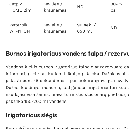
Jetpik
Bevilies /
30-72
ND
HOME 2in1
įkraunamas
psi
Waterpik
Bevielis /
90 sek. /
ND
WF-11 ION
įkraunamas
650 ml
Burnos irigatoriaus vandens talpa / rezerv
Vandens kiekis burnos irigatoriaus talpoje ar rezervuare daž
informaciją apie tai, kuriam laikui jo pakanka. Dažniausiai
pakakti bent 45 sekundėms – per tiek įrenginys gali išvaly
Dažnai klaidingai manoma, kad geriausi irigatoriai turi kuo d
naudojasi visa šeima, pravartu rinktis stacionarų prietaisą,
pakanka 150-200 ml vandens.
Irigatoriaus slėgis
Kuo aukštesnis slėgis, tuo galingesnis vandens srautas. Da