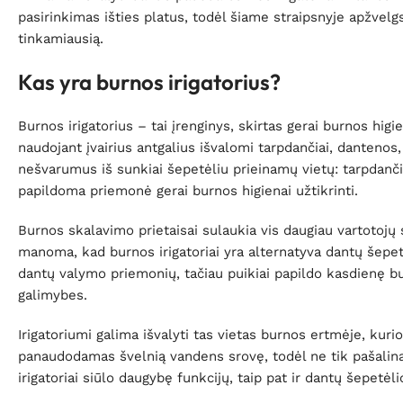
pasirinkimas išties platus, todėl šiame straipsnyje apžvelgs
tinkamiausią.
Kas yra burnos irigatorius?
Burnos irigatorius – tai įrenginys, skirtas gerai burnos hig
naudojant įvairius antgalius išvalomi tarpdančiai, dantenos, 
nešvarumus iš sunkiai šepetėliu prieinamų vietų: tarpdančių
papildoma priemonė gerai burnos higienai užtikrinti.
Burnos skalavimo prietaisai sulaukia vis daugiau vartotojų s
manoma, kad burnos irigatoriai yra alternatyva dantų šepetėl
dantų valymo priemonių, tačiau puikiai papildo kasdienę b
galimybes.
Irigatoriumi galima išvalyti tas vietas burnos ertmėje, kuri
panaudodamas švelnią vandens srovę, todėl ne tik pašalina 
irigatoriai siūlo daugybę funkcijų, taip pat ir dantų šepetėli