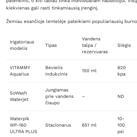
patenkinti, o kiti labiau tinka individualiam naudotojui. Vis
kiekvienas gali rasti tinkamiausią įrenginį.
Žemiau esančioje lentelėje pateikiami populiariausių burnos
Vandens
Irigatoriaus
Tipas
talpa /
Slėgis
modelis
rezervuaras
VITAMMY
Bevielis
620
150 ml
Aquarius
indukcinis
kpa
Jungiamas
SoWash
prie vandens
–
ND
Waterjet
čiaupo
Waterpik
10-
WP-160
Stacionarus
651 ml
100
ULTRA PLUS
psi