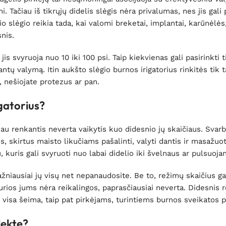
 Tačiau iš tikrųjų didelis slėgis nėra privalumas, nes jis gali
slėgio reikia tada, kai valomi breketai, implantai, karūnėlės
nis.
jis svyruoja nuo 10 iki 100 psi. Taip kiekvienas gali pasirinkti 
antų valymą. Itin aukšto slėgio burnos irigatorius rinkitės tik 
, nešiojate protezus ar pan.
igatorius?
iau renkantis neverta vaikytis kuo didesnio jų skaičiaus. Svarb
us, skirtus maisto likučiams pašalinti, valyti dantis ir masažuo
 kuris gali svyruoti nuo labai didelio iki švelnaus ar pulsuojan
niausiai jų visų net nepanaudosite. Be to, režimų skaičius gal
 kurios jums nėra reikalingos, paprasčiausiai neverta. Didesnis 
 visa šeima, taip pat pirkėjams, turintiems burnos sveikatos 
lekte?