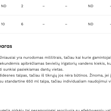
ND
2
–
–
ND
10
6
–
–
ND
uaras
niausiai yra nurodomas mililitrais, tačiau kai kurie gamintojai
 sekundėmis apibrėžiamas bevielių irigatorių vandens kiekis, ku
ti sunkiai pasiekiamas dantų vietas.
idesnes talpas, tačiau iš tikrųjų jos nėra būtinos. Žinoma, jei 
 su standartine 650 ml talpa, tačiau individualiam naudojimui v
ugelis pirkėjų tai nesąmoningai asocijuoja su efektyvesniu va