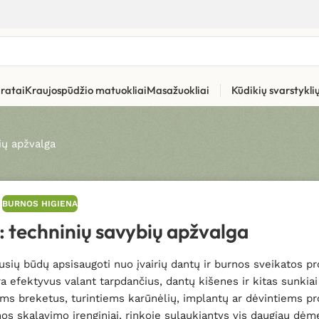
ratai
Kraujospūdžio matuokliai
Masažuokliai
Kūdikių svarstykl
bių apžvalga
BURNOS HIGIENA
i: techninių savybių apžvalga
sių būdų apsisaugoti nuo įvairių dantų ir burnos sveikatos p
ėra efektyvus valant tarpdančius, dantų kišenes ir kitas sunkia
ems breketus, turintiems karūnėlių, implantų ar dėvintiems pr
rnos skalavimo įrenginiai, rinkoje sulaukiantys vis daugiau dėm