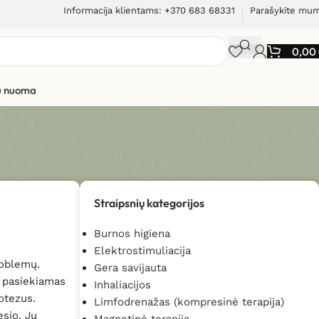
Informacija klientams: +370 683 68331
Parašykite mu
0,00
ių nuoma
Straipsnių kategorijos
Burnos higiena
Elektrostimuliacija
roblemų.
Gera savijauta
i pasiekiamas
Inhaliacijos
otezus.
Limfodrenažas (kompresinė terapija)
esio. Jų