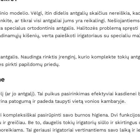
nio modelio. Vėlgi, itin didelis antgalių skaičius nereiškia, kad
inkite, ar tikrai visi antgaliai jums yra reikalingi. Nešiojantiem
ra specialus ortodontinis antgalis. Halitozės problemą spręsti
vadinamųjų kišenių, verta paieškoti irigatoriaus su specialiu ma
 antgalis. Naudinga rinktis įrenginį, kurio komplekte tokių antg
ės pirkti papildomų priedų.
me
lį (ar jo antgalį). Tai puikus pasirinkimas efektyviai kasdienei
krina patogumą ir padeda taupyti vietą vonios kambaryje.
ori kompleksiškai pasirūpinti savo burnos higiena. Dvi funkcij
ir greičiau. Be to, daugelis tokių irigatorių siūlo ir skirtingus
poreikiams. Tai geriausi irigatoriai vertinantiems savo laiką ir