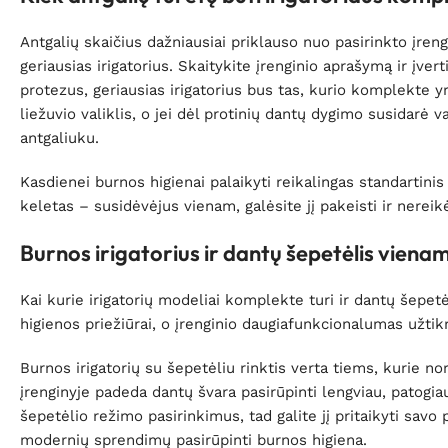
Antgalių skaičius dažniausiai priklauso nuo pasirinkto įrengi
geriausias irigatorius. Skaitykite įrenginio aprašymą ir įvert
protezus, geriausias irigatorius bus tas, kurio komplekte y
liežuvio valiklis, o jei dėl protinių dantų dygimo susidarė 
antgaliuku.
Kasdienei burnos higienai palaikyti reikalingas standartinis
keletas – susidėvėjus vienam, galėsite jį pakeisti ir nereik
Burnos irigatorius ir dantų šepetėlis viena
Kai kurie irigatorių modeliai komplekte turi ir dantų šepetė
higienos priežiūrai, o įrenginio daugiafunkcionalumas užti
Burnos irigatorių su šepetėliu rinktis verta tiems, kurie n
įrenginyje padeda dantų švara pasirūpinti lengviau, patogiau 
šepetėlio režimo pasirinkimus, tad galite jį pritaikyti savo 
modernių sprendimų pasirūpinti burnos higiena.