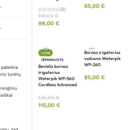
65,00
€
–
(3)
115,00
€
99,00
€
–
Burnos irigatorius
-12%
vaikams Waterpik
IŠPARDUOTA
WP-260
Bevielis burnos
 pateikia
irigatorius
rio turėtų
85,00
€
Waterpik WP-560
Cordless Advanced
įrenginiu
isiškai
130,00
€
115,00
€
lymu, tad