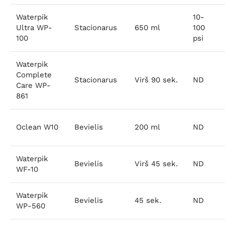
Waterpik
10-
Ultra WP-
Stacionarus
650 ml
100
100
psi
Waterpik
Complete
Stacionarus
Virš 90 sek.
ND
Care WP-
861
Oclean W10
Bevielis
200 ml
ND
Waterpik
Bevielis
Virš 45 sek.
ND
WF-10
Waterpik
Bevielis
45 sek.
ND
WP-560