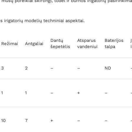
ų mūsų poreikiai skirtingi, todėl ir burnos irigatorių pasirinkim
 irigatorių modelių techniniai aspektai.
Dantų
Atsparus
Baterijos
Režimai
Antgaliai
šepetėlis
vandeniui
talpa
3
2
–
–
ND
1
1
–
+
–
10
7
+
–
–