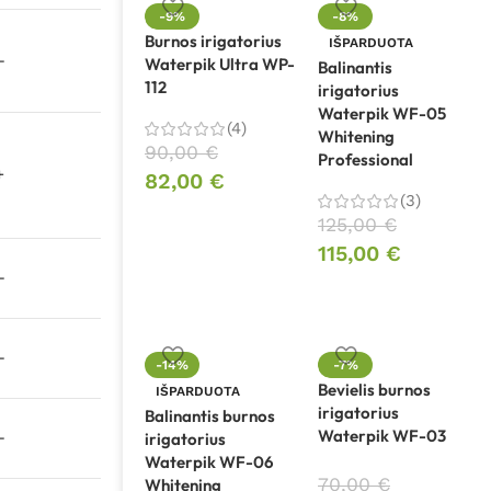
-9%
-8%
Burnos irigatorius
IŠPARDUOTA
–
Waterpik Ultra WP-
Balinantis
112
irigatorius
Waterpik WF-05
(4)
Whitening
90,00
€
Professional
+
82,00
€
(3)
125,00
€
115,00
€
–
–
-14%
-7%
Bevielis burnos
IŠPARDUOTA
irigatorius
Balinantis burnos
Waterpik WF-03
–
irigatorius
Waterpik WF-06
70,00
€
Whitening