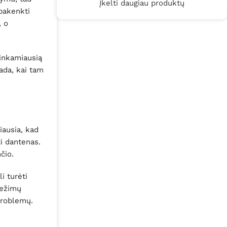
Įkelti daugiau produktų
 pakenkti
, o
tinkamiausią
tada, kai tam
iausia, kad
ti dantenas.
čio.
i turėti
režimų
problemų.