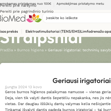
emokamas pristatymas nuo 100€
Apmokėjimas pristatymo metu
Pereiti prie naršymo
Pereiti prie pagrindinio turinio
Straipsniai
isos prekės
Elektrostimuliatoriai (TENS/EMS)
Limfodrenažo apa
Pradžia
»
Burnos higiena
»
Geriausi irigatoriai: techninių savy
Geriausi irigatoria
Įjungta 2024 13 kovo
Geros burnos higienos palaikymas namuose – vienas geriau
Deja, vien tik valyti dantis šepetėliu nepakanka, nes jis n
vietas. Dar daugiau iššūkių dantų valymas kelia nešiojanti
Tinkamai išvalyti dantis padeda burnos irigatoriai – tai bu