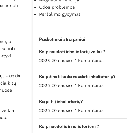
Magnetinė terapija
asirinkti
Odos problemos
Peršalimo gydymas
Paskutiniai straipsniai
ove, o
ašalinti
Kaip naudoti inhaliatorių vaikui?
ektyvi
2025 20 sausio
1 komentaras
į. Kartais
Kaip žinoti kada naudoti inhaliatorių?
čia kitų
2025 20 sausio
1 komentaras
amuose
Ką pilti į inhaliatorių?
 veikia
2025 20 sausio
1 komentaras
iausi
Kaip naudotis inhaliatoriumi?