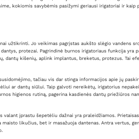
ime, kokiomis savybėmis pasižymi geriausi irigatoriai ir kaip p
ienai užtikrinti. Jo veikimas pagrįstas aukšto slėgio vandens sr
dantys, protezai. Pagrindinė burnos irigatoriaus funkcija yra p
, dantų kišenių, aplink implantus, breketus, protezus. Tai ef
usidomėjimo, tačiau vis dar stinga informacijos apie jų paskirt
iui ar dantų siūlui. Taip galvoti nereikėtų, irigatorius nepakei
urnos higienos rutiną, pagerina kasdienės dantų priežiūros n
os valant įprastu šepetėliu dažnai yra praleidžiamos. Prietaisas
maisto likučius, bet ir masažuoja dantenas. Antra vertus, ger
o.