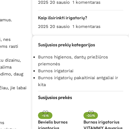
2025 20 sausio
1 komentaras
Kaip išsirinkti irigatorių?
ojamus.
2025 20 sausio
1 komentaras
i, nes
Susijusios prekių kategorijos
ems rasti
Burnos higienos, dantų priežiūros
ku dizainu,
priemonės
galima
Burnos irigatoriai
endimo, daug
Burnos irigatorių pakaitiniai antgaliai ir
kita
iau, jie labai
Susijusios prekės
-5%
-25%
Bevielis burnos
Burnos irigatorius
ams
irigatorius
VITAMMY Aquarius