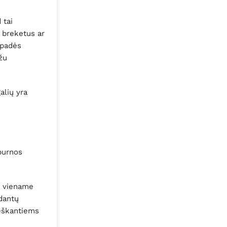
 tai
s breketus ar
 padės
žu
alių yra
 burnos
os viename
 dantų
 ieškantiems