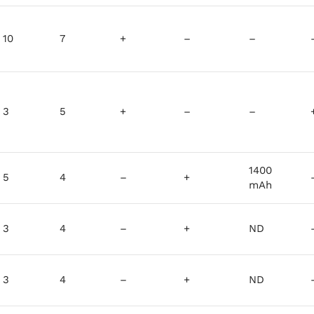
10
7
+
–
–
3
5
+
–
–
1400
5
4
–
+
mAh
3
4
–
+
ND
3
4
–
+
ND