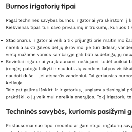
Burnos irigatorių tipai
Pagal technines savybes burnos irigatoriai yra skirstomi į ke
Kiekvienas tipas turi savo privalumų ir trūkumų, kuriuos tik
Stacionarūs irigatoriai veikia tik prijungti prie maitinimo šal
nereikia sukti galvos dėl jų įkrovimo, jie turi didesnį vande
vietą mažame vonios kambaryje gali būti sudėtinga, jų nepa
Bevieliai irigatoriai yra įkraunami, nešiojami, todėl puikia
įrenginį patogu laikyti ir naudoti. Jų vandens talpos visiš
naudoti duše – jei atsparūs vandeniui. Tai geriausias burno
keliauja.
Taip pat galima išskirti ir irigatorius, jungiamus tiesiogiai 
praktiški, o jų veikimui nereikia energijos. Tokį irigatorių te
Techninės savybės, kuriomis pasižymi ge
Priklausomai nuo tipo, modelio ar gamintojo, irigatorių savyb