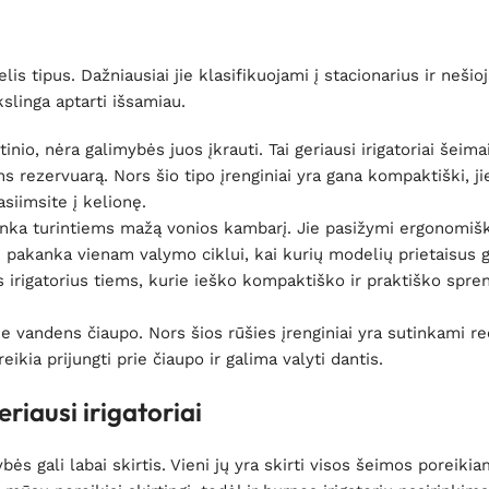
lis tipus. Dažniausiai jie klasifikuojami į stacionarius ir neši
slinga aptarti išsamiau.
tinio, nėra galimybės juos įkrauti. Tai geriausi irigatoriai šeima
ns rezervuarą. Nors šio tipo įrenginiai yra gana kompaktiški, ji
siimsite į kelionę.
i tinka turintiems mažą vonios kambarį. Jie pasižymi ergonomiš
kai pakanka vienam valymo ciklui, kai kurių modelių prietaisus 
s irigatorius tiems, kurie ieško kompaktiško ir praktiško spr
prie vandens čiaupo. Nors šios rūšies įrenginiai yra sutinkami reč
reikia prijungti prie čiaupo ir galima valyti dantis.
riausi irigatoriai
ės gali labai skirtis. Vieni jų yra skirti visos šeimos poreiki