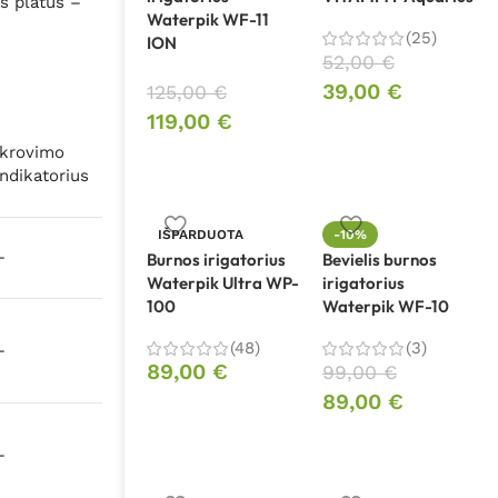
as platus –
Waterpik WF-11
(25)
ION
52,00
€
39,00
€
125,00
€
119,00
€
Įkrovimo
indikatorius
IŠPARDUOTA
-10%
–
Burnos irigatorius
Bevielis burnos
Waterpik Ultra WP-
irigatorius
100
Waterpik WF-10
(48)
(3)
–
89,00
€
99,00
€
89,00
€
–