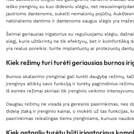
ieško įrenginių su kuo didesniu slėgiu, net nesusimąstydami.
jautrioms dantenoms, sukelti nemalonių pojūčių. Aukštesnio 
natūraliems dantims ir dantenoms saugus slėgis yra mažes
Šeimai geriausias irigatorius su reguliuojamu slėgiu, dažnai 
slėgį, kuris užtikrintų ne tik efektyvų, bet ir komfortišką d
yra realus poreikis: turite implantuotų ar protezuotų dantų
Kiek režimų turi turėti geriausias burnos ir
Burnos skalavimo įrenginiai gali turėti daugybę režimų, tač
įrenginys atliktų savo funkciją ir turėtų pagrindinius režim
Iš esmės režimai skiriasi tik įrenginio veikimo intensyvumu,
Daugiau režimų ne visada yra geresnis pasirinkimas, nes daž
didelę įtaką ir įrenginio kainai, o mokėti už tas funkcijas,
pasirinkimas reikalingas tiems įrenginiams, kuriuos naudos
Kiek antgalių turėtų būti irigatoriaus komp