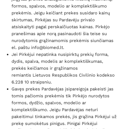
formos, spalvos, modelio ar komplektiškumo
prekėmis. Jeigu keičiant prekes susidaro kainų
skirtumas, Pirkėjas su Pardavėju privalo
atsiskaityti pagal perskaičiuotas kainas. Pirkėjo
pranešimas apie norą pasinaudoti šia teise su
nurodytomis grąžinamomis prekėmis siunčiamas
el. paštu info@biomed.lt.
Jei Pirkėjui nepatinka nusipirktų prekių forma,
dydis, spalva, modelis ar komplektiškumas,
prekės keičiamos ir grąžinamos
remiantis Lietuvos Respublikos Civilinio kodekso
6.228 10 straipsniu.
Gavęs prekes Pardavėjas įsipareigoja pakeisti jas
tomis pačiomis prekėmis tik Pirkėjo nurodytos
formos, dydžio, spalvos, modelio ar
komplektiškumo. Jeigu Pardavėjas neturi
pakeitimui tinkamos prekės, jis grąžina Pirkėjui už
prekę sumokėtus pinigus. Pinigai Pirkėjui