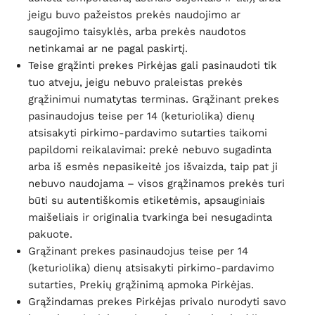
jeigu buvo pažeistos prekės naudojimo ar
saugojimo taisyklės, arba prekės naudotos
netinkamai ar ne pagal paskirtį.
Teise grąžinti prekes Pirkėjas gali pasinaudoti tik
tuo atveju, jeigu nebuvo praleistas prekės
grąžinimui numatytas terminas. Grąžinant prekes
pasinaudojus teise per 14 (keturiolika) dienų
atsisakyti pirkimo-pardavimo sutarties taikomi
papildomi reikalavimai: prekė nebuvo sugadinta
arba iš esmės nepasikeitė jos išvaizda, taip pat ji
nebuvo naudojama – visos grąžinamos prekės turi
būti su autentiškomis etiketėmis, apsauginiais
maišeliais ir originalia tvarkinga bei nesugadinta
pakuote.
Grąžinant prekes pasinaudojus teise per 14
(keturiolika) dienų atsisakyti pirkimo-pardavimo
sutarties, Prekių grąžinimą apmoka Pirkėjas.
Grąžindamas prekes Pirkėjas privalo nurodyti savo