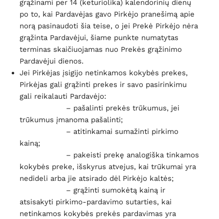
grąžinami per 14 (keturiolika) kalendorinių dienų
po to, kai Pardavėjas gavo Pirkėjo pranešimą apie
norą pasinaudoti šia teise, o jei Prekė Pirkėjo nėra
grąžinta Pardavėjui, šiame punkte numatytas
terminas skaičiuojamas nuo Prekės grąžinimo
Pardavėjui dienos.
Jei Pirkėjas įsigijo netinkamos kokybės prekes,
Pirkėjas gali grąžinti prekes ir savo pasirinkimu
gali reikalauti Pardavėjo:
– pašalinti prekės trūkumus, jei
trūkumus įmanoma pašalinti;
– atitinkamai sumažinti pirkimo
kainą;
– pakeisti prekę analogiška tinkamos
kokybės preke, išskyrus atvejus, kai trūkumai yra
nedideli arba jie atsirado dėl Pirkėjo kaltės;
– grąžinti sumokėtą kainą ir
atsisakyti pirkimo-pardavimo sutarties, kai
netinkamos kokybės prekės pardavimas yra