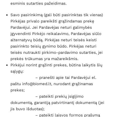
esminis sutarties pažeidimas.
Savo pasirinkimą (gali būti pasirinktas tik vienas)
Pirkėjas privalo pareikšti grąžindamas prekę
Pardavėjui. Jei Pardavėjas neturi galimybės
įgyvendinti Pirkėjo reikalavimo, Pardavėjas siūlo
alternatyvų būdą. Pirkėjas neturi teisės keisti
pasirinkto teisių gynimo būdo. Pirkėjas neturi
teisės nutraukti pirkimo-pardavimo sutarties, jei
prekės trūkumas yra mažareikšmis.
Pirkėjui norint grąžinti prekes, būtina laikytis šių
sąlygų:
– pranešti apie tai Pardavėjui el.
paštu info@biomed.lt, nurodant grąžinamas
prekes;
– pateikti prekių įsigijimo
dokumentą, garantiją patvirtinantį dokumentą (jei
jis buvo išduotas);
– pateikti laisvos formos prašymą