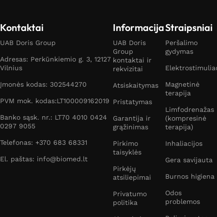
Kontaktai
Informacija
Straipsniai
UAB Doris Group
UAB Doris
Peršalimo
Group
gydymas
Adresas: Perkūnkiemio g. 3, 12127
kontaktai ir
Vilnius
Elektrostimulia
rekvizitai
Įmonės kodas: 302544270
Magnetinė
Atsiskaitymas
terapija
PVM mok. kodas:LT100009162019
Pristatymas
Limfodrenažas
Banko sąsk. nr.: LT70 4010 0424
Garantija ir
(kompresinė
0297 9055
grąžinimas
terapija)
Telefonas: +370 683 68331
Pirkimo
Inhaliacijos
taisyklės
El. paštas: info@biomed.lt
Gera savijauta
Pirkėjų
Burnos higiena
atsiliepimai
Odos
Privatumo
problemos
politika