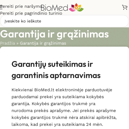
Pereiti prie naršymo
Pereiti prie pagrindinio turinio
Garantija ir grąžinimas
Pradžia
»
Garantija ir grąžinimas
Garantijų suteikimas ir
garantinis aptarnavimas
Kiekvienai BioMed.lt elektroninėje parduotuvėje
parduodamai prekei yra suteikiama kokybės
garantija. Kokybės garantijos trukmė yra
nurodoma prekės aprašyme. Jei prekės aprašyme
kokybės garantijos trukmė nėra atskirai apibrėžta,
laikoma, kad prekei yra suteikiama 24 mėn.