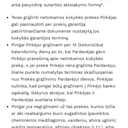
arba pavyzdinę sutarties atsisakymo formą*.
Teise grąžinti netinkamos kokybės prekes Pirkėjas
gali pasinaudoti per prekių garantiją
patvirtinančiame dokumente nustatytą jos
kokybės garantijos terminą.
Pinigai Pirkėjui grąžinami per 14 (keturiolika)
kalendorinių dienų po to, kai Pardavėjas gavo
Pirkėjo pranešimą apie netinkamos kokybės
prekę, o jei prekė Pirkėjo nėra grąžinta Pardavėjui,
šiame punkte numatytas terminas skaičiuojamas
nuo Prekės grąžinimo Pardavėjui dienos. Pirkėjas
sutinka, kad pinigai būtų grąžinami į Pirkėjo banko
sąskaitą, išskyrus atvejus, kai Pirkėjas ir
Pardavėjas susitaria kitaip.
Pinigai yra negrąžinami už tas prekes, kurios tyčia
ar dėl neatsargumo buvo sugadintos (paveiktos
cheminėmis medžiagomis, vandeniu, atvira ugnimi,
aukšta temperatūra, aštriais objektais ir t.t.), arba