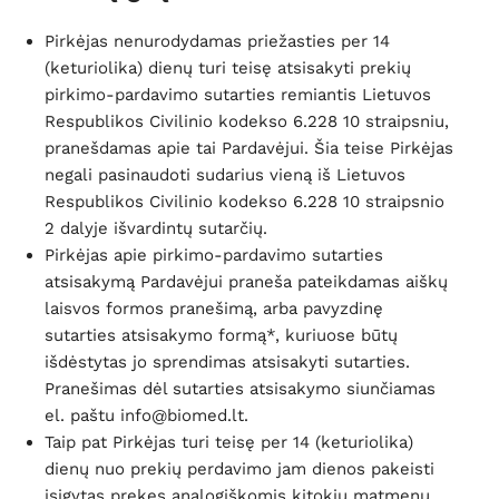
Pirkėjas nenurodydamas priežasties per 14
(keturiolika) dienų turi teisę atsisakyti prekių
pirkimo-pardavimo sutarties remiantis Lietuvos
Respublikos Civilinio kodekso 6.228 10 straipsniu,
pranešdamas apie tai Pardavėjui. Šia teise Pirkėjas
negali pasinaudoti sudarius vieną iš Lietuvos
Respublikos Civilinio kodekso 6.228 10 straipsnio
2 dalyje išvardintų sutarčių.
Pirkėjas apie pirkimo-pardavimo sutarties
atsisakymą Pardavėjui praneša pateikdamas aiškų
laisvos formos pranešimą, arba pavyzdinę
sutarties atsisakymo formą*, kuriuose būtų
išdėstytas jo sprendimas atsisakyti sutarties.
Pranešimas dėl sutarties atsisakymo siunčiamas
el. paštu info@biomed.lt.
Taip pat Pirkėjas turi teisę per 14 (keturiolika)
dienų nuo prekių perdavimo jam dienos pakeisti
įsigytas prekes analogiškomis kitokių matmenų,