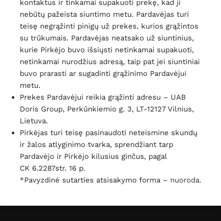
kontaktus ir tinkamai supakuoti prekę, kad ji
nebūtų pažeista siuntimo metu. Pardavėjas turi
teisę negrąžinti pinigų už prekes, kurios grąžintos
su trūkumais. Pardavėjas neatsako už siuntinius,
kurie Pirkėjo buvo išsiųsti netinkamai supakuoti,
netinkamai nurodžius adresą, taip pat jei siuntiniai
buvo prarasti ar sugadinti grąžinimo Pardavėjui
metu.
Prekes Pardavėjui reikia grąžinti adresu – UAB
Doris Group, Perkūnkiemio g. 3, LT-12127 Vilnius,
Lietuva.
Pirkėjas turi teisę pasinaudoti neteismine skundų
ir žalos atlyginimo tvarka, sprendžiant tarp
Pardavėjo ir Pirkėjo kilusius ginčus, pagal
CK
6.2287
str. 16 p.
*Pavyzdinė sutarties atsisakymo forma –
nuoroda
.