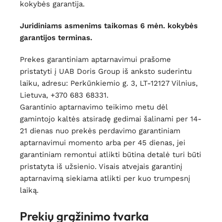
kokybės garantija.
Juridiniams asmenims taikomas 6 mėn. kokybės
garantijos terminas.
Prekes garantiniam aptarnavimui prašome
pristatyti į UAB Doris Group iš anksto suderintu
laiku, adresu: Perkūnkiemio g. 3, LT-12127 Vilnius,
Lietuva, +370 683 68331.
Garantinio aptarnavimo teikimo metu dėl
gamintojo kaltės atsiradę gedimai šalinami per 14-
21 dienas nuo prekės perdavimo garantiniam
aptarnavimui momento arba per 45 dienas, jei
garantiniam remontui atlikti būtina detalė turi būti
pristatyta iš užsienio. Visais atvejais garantinį
aptarnavimą siekiama atlikti per kuo trumpesnį
laiką.
Prekių grąžinimo tvarka