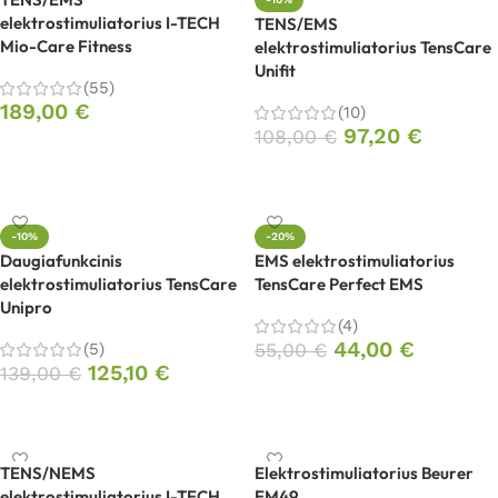
elektrostimuliatorius I-TECH
TENS/EMS
Mio-Care Fitness
elektrostimuliatorius TensCare
Unifit
(55)
189,00
€
(10)
97,20
€
108,00
€
Į krepšelį
Į krepšelį
-10%
-20%
Daugiafunkcinis
EMS elektrostimuliatorius
elektrostimuliatorius TensCare
TensCare Perfect EMS
Unipro
(4)
44,00
€
(5)
55,00
€
125,10
€
139,00
€
Į krepšelį
Į krepšelį
TENS/NEMS
Elektrostimuliatorius Beurer
elektrostimuliatorius I-TECH
EM49