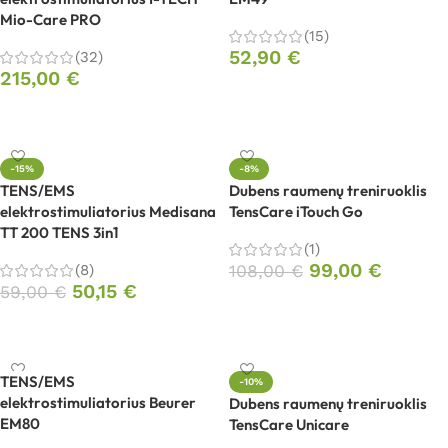
Mio-Care PRO
(15)
52,90
€
(32)
215,00
€
Į krepšelį
Į krepšelį
-15%
-8%
TENS/EMS
Dubens raumenų treniruoklis
elektrostimuliatorius Medisana
TensCare iTouch Go
TT 200 TENS 3in1
(1)
99,00
€
(8)
108,00
€
50,15
€
59,00
€
Į krepšelį
Į krepšelį
TENS/EMS
-10%
elektrostimuliatorius Beurer
Dubens raumenų treniruoklis
EM80
TensCare Unicare