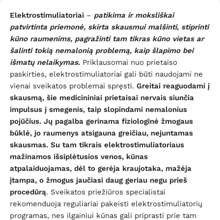
Elektrostimuliatoriai
–
patikima ir moksliškai
patvirtinta priemonė, skirta skausmui malšinti, stiprinti
kūno raumenims, pagražinti tam tikras kūno vietas ar
šalinti tokią nemalonią problemą, kaip šlapimo bei
išmatų nelaikymas
.
Priklausomai nuo prietaiso
paskirties, elektrostimuliatoriai gali būti naudojami ne
vienai sveikatos problemai spręsti.
Greitai reaguodami į
skausmą, šie medicininiai prietaisai nervais siunčia
impulsus į smegenis, taip slopindami nemalonius
pojūčius.
Jų pagalba gerinama fiziologinė žmogaus
būklė, jo raumenys atsigauna greičiau, nejuntamas
skausmas. Su tam tikrais elektrostimuliatoriaus
mažinamos išsiplėtusios venos, kūnas
atpalaiduojamas, dėl to gerėja kraujotaka, mažėja
įtampa, o žmogus jaučiasi daug geriau negu prieš
procedūrą
. Sveikatos priežiūros specialistai
rekomenduoja reguliariai pakeisti elektrostimuliatorių
programas, nes ilgainiui kūnas gali priprasti prie tam