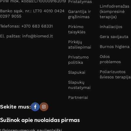
PVM mok. kodas:LT100009162019
Pristatymas
Tokio tipo elektrostimuliatoriai padeda sulieknėti ir
Limfodrenažas
sutvirtinti raumenis.
Banko sąsk. nr.: LT70 4010 0424
Garantija ir
(kompresinė
0297 9055
grąžinimas
terapija)
Telefonas: +370 683 68331
Pirkimo
Inhaliacijos
taisyklės
Kenčiantiems nuo kojų varikozės, trombozės ar kitų
El. paštas: info@biomed.lt
Gera savijauta
ligų, bjaurojančių odą, taip pat patariama naudoti
Pirkėjų
Burnos higiena
atsiliepimai
elektrostimuliatorius
. Jie teigiamai veiks kraujagysles,
todėl suintensyvėjusi kraujotaka mažins venų
Odos
Privatumo
problemos
politika
išsiplėtimą, nesimatys iššokusių kapiliarų raizgalynės, o
žmogus jausis labiau pasitikintis savo kūno išvaizda.
Poliarizuotos
Slapukai
šviesos terapija
Slapukų
Ypač nemaloni problema, apie kurią daugelis vengia
nustatymai
kalbėti, bet kurią privaloma spręsti, yra šlapimo (rečiau
– išmatų) nelaikymas.
Inkontinencijai gydyti irgi
Partneriai
skiriamas elektrostimuliatorius
. Prietaisas stiprina
Sekite mus:
šlapimo pūslės ir išangės raumenis, dėl to tampa
lengviau sulaikyti šlapimą. Šio tipo prietaisui reikalingas
Sužinok apie nuolaidas pirmas
analinis arba vaginalinis zondas. Elektrostimuliatorius
Užsiprenumeruok naujienlaiškį