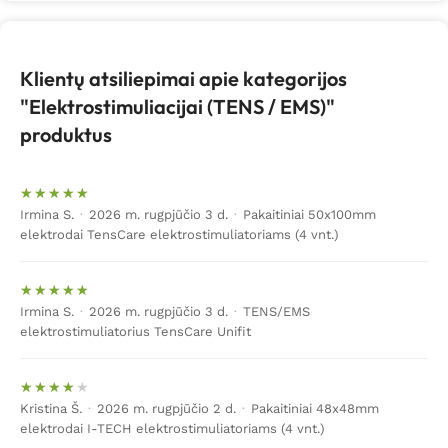
kojinę, analinius bei vaginalinius zondus.
Klientų atsiliepimai apie kategorijos
Elektrostimuliatoriai skausmui malšinti
"Elektrostimuliacijai (TENS / EMS)"
yra bene
populiariausia elektrostimuliatorių rūšis. Elektrodais
produktus
perleidžiami tam tikro dažnio elektros impulsai per odą
į kūną, kurie stimuliuoja nervus ir slopina skausmą. Šio
tipo elektrostimuliatoriai dar vadinami „TENS
Irmina S.
·
2026 m. rugpjūčio 3 d.
·
Pakaitiniai 50x100mm
elektrostimuliatoriais“. Elektroterapijos aparatas TENS
elektrodai TensCare elektrostimuliatoriams (4 vnt.)
– tai specialus prietaisas, stimuliuojantis nervus
elektriniais impulsais per odą. Tikslus
TENS
metodo
pavadinimas –
transkutaninė elektrinė nervų
Irmina S.
·
2026 m. rugpjūčio 3 d.
·
TENS/EMS
stimuliacija
. Taigi, visi elektrostimuliatoriai, pažymėti
elektrostimuliatorius TensCare Unifit
TENS žyme, reiškia skausmo malšinimą ir tam
pritaikytas programas.
Kristina Š.
·
2026 m. rugpjūčio 2 d.
·
Pakaitiniai 48x48mm
Siunčiami elektriniai impulsai slopina nemalonius
elektrodai I-TECH elektrostimuliatoriams (4 vnt.)
pojūčius ir leidžia žmogui pasijusti geriau. Jei prietaisas