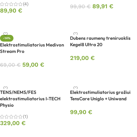
(4)
89,91
€
99,90
€
89,90
€
Į krepšelį
Į krepšelį
Dubens raumenų treniruoklis
-14%
Kegel8 Ultra 20
Elektrostimuliatorius Medivon
Stream Pro
219,00
€
59,00
€
69,00
€
Į krepšelį
Į krepšelį
TENS/NEMS/FES
Elektrostimuliatorius grožiui
elektrostimuliatorius I-TECH
TensCare Uniglo + Uniwand
Physio
99,90
€
(1)
329,00
€
Į krepšelį
Į krepšelį