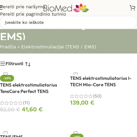
Pereiti prie naršymo
Pereiti prie pagrindinio turinio
Elektrostimuliacijai (TENS /
EMS)
Pradžia
»
Elektrostimuliacijai (TENS / EMS)
Filtruoti
TENS elektrostimuliatorius I-
-20%
TECH Mio-Care TENS
TENS elektrostimuliatorius
TensCare Perfect TENS
(50)
139,00
€
(11)
41,60
€
52,00
€
Į krepšelį
Į krepšelį
TENS/EMS
-10%