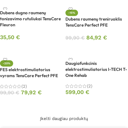
Dubens dugno raumenų
-15%
tonizavimo rutuliukai TensCare
Dubens raumenų treniruoklis
Fleuron
TensCare Perfect PFE
35,50
€
84,92
€
99,90
€
Į krepšelį
Į krepšelį
Daugiafunkcinis
-20%
elektrostimuliatorius I-TECH T-
FES elektrostimuliatorius
One Rehab
vyrams TensCare Perfect PFE
(2)
(2)
599,00
€
79,92
€
99,90
€
Į krepšelį
Į krepšelį
Įkelti daugiau produktų