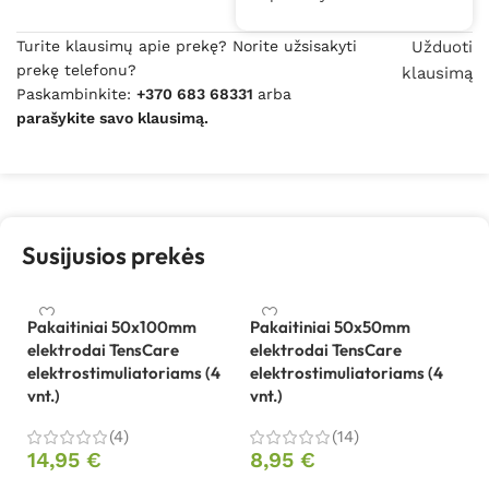
Turite klausimų apie prekę? Norite užsisakyti
Užduoti
prekę telefonu?
klausimą
Paskambinkite:
+370 683 68331
arba
parašykite savo klausimą.
Susijusios prekės
Pakaitiniai 50x100mm
Pakaitiniai 50x50mm
Te
elektrodai TensCare
elektrodai TensCare
sk
elektrostimuliatoriams (4
elektrostimuliatoriams (4
te
vnt.)
vnt.)
1
(4)
(14)
14,95
€
8,95
€