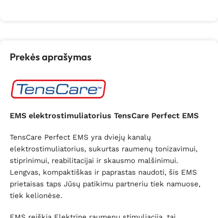
Į krepšelį
Į krepšelį
Prekės aprašymas
EMS elektrostimuliatorius TensCare Perfect EMS
TensCare Perfect EMS yra dviejų kanalų
elektrostimuliatorius, sukurtas raumenų tonizavimui,
stiprinimui, reabilitacijai ir skausmo malšinimui.
Lengvas, kompaktiškas ir paprastas naudoti, šis EMS
prietaisas taps Jūsų patikimu partneriu tiek namuose,
tiek kelionėse.
EMS reiškia Elektrinę raumenų stimuliaciją, tai