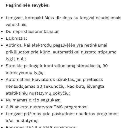
Pagrindinės savybės:
Lengvas, kompaktiškas dizainas su lengvai naudojamais
valdikliais;
Du nepriklausomi kanalai;
Laikmatis;
Aptinka, kai elektrodų pagalvėlės yra netinkamai
priklijuotos prie kūno, automatiškai nustato stiprumo
lygį į nulį;
Suteikia galingą ir kontroliuojamą stimuliaciją, 90
intensyvumo lygių;
Automatinis klaviatūros užraktas, jei prietaisas
nenaudojamas 30 sekundžių, kad būtų išvengta
atsitiktinių nustatymų pokyčių;
Nuimamas diržo segtukas;
6 iš anksto nustatytos EMS programos;
Lengvas grįžimas prie paskutinės naudotos programos
ir/ar nustatymų;
Rankinės TENS ir EMS programos.