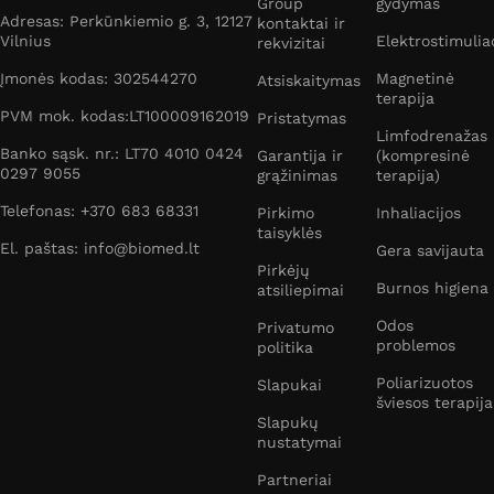
Group
gydymas
Adresas: Perkūnkiemio g. 3, 12127
kontaktai ir
Vilnius
Elektrostimulia
rekvizitai
Įmonės kodas: 302544270
Magnetinė
Atsiskaitymas
terapija
PVM mok. kodas:LT100009162019
Pristatymas
Limfodrenažas
Banko sąsk. nr.: LT70 4010 0424
Garantija ir
(kompresinė
0297 9055
grąžinimas
terapija)
Telefonas: +370 683 68331
Pirkimo
Inhaliacijos
taisyklės
El. paštas: info@biomed.lt
Gera savijauta
Pirkėjų
Burnos higiena
atsiliepimai
Odos
Privatumo
problemos
politika
Poliarizuotos
Slapukai
šviesos terapija
Slapukų
nustatymai
Partneriai