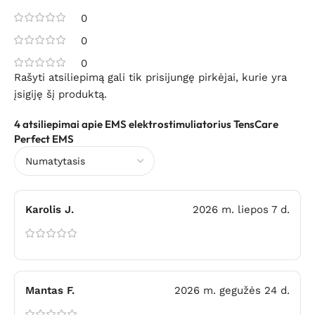
0
0
0
Rašyti atsiliepimą gali tik prisijungę pirkėjai, kurie yra
įsigiję šį produktą.
4 atsiliepimai apie
EMS elektrostimuliatorius TensCare
Perfect EMS
Karolis J.
2026 m. liepos 7 d.
Mantas F.
2026 m. gegužės 24 d.