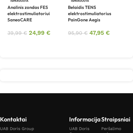
D
IŠPARDUOTA
IŠPARDUOTA
tr
Analinis zondas FES
Belaidis TENS
U
elektrostimuliatoriui
elektrostimuliatorius
SaneoCARE
PainGone Aegis
9
24,99
€
47,95
€
39,99
€
95,90
€
Daugiau
Daugiau
Kontaktai
Informacija
Straipsniai
UAB Doris Group
UAB Doris
Peršalimo