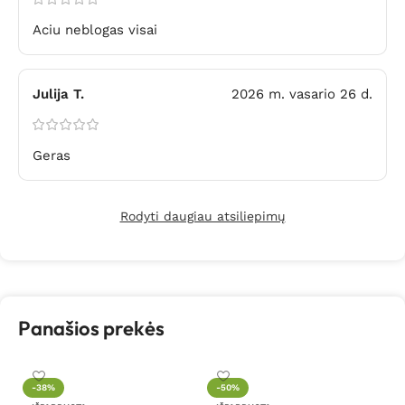
Aciu neblogas visai
Julija T.
2026 m. vasario 26 d.
Geras
Rodyti daugiau atsiliepimų
Panašios prekės
-38%
-50%