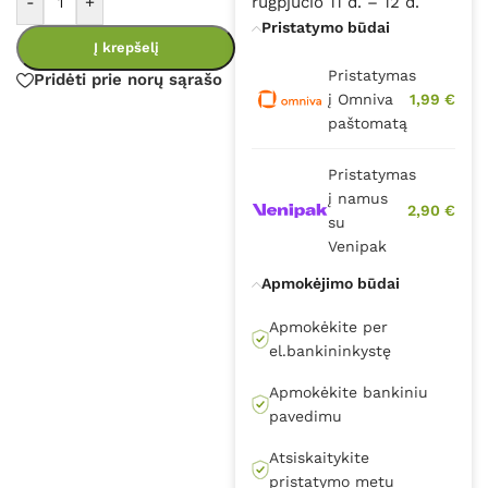
-
+
rugpjūčio 11 d. – 12 d.
Pristatymo būdai
Į krepšelį
Pristatymas
Pridėti prie norų sąrašo
į Omniva
1,99 €
paštomatą
Pristatymas
į namus
2,90 €
su
Venipak
Apmokėjimo būdai
Apmokėkite per
el.bankininkystę
Apmokėkite bankiniu
pavedimu
Atsiskaitykite
pristatymo metu