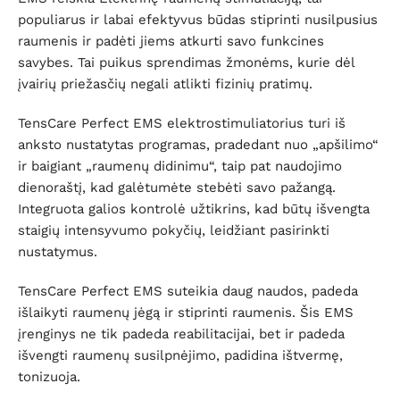
populiarus ir labai efektyvus būdas stiprinti nusilpusius
raumenis ir padėti jiems atkurti savo funkcines
savybes. Tai puikus sprendimas žmonėms, kurie dėl
įvairių priežasčių negali atlikti fizinių pratimų.
TensCare Perfect EMS elektrostimuliatorius turi iš
anksto nustatytas programas, pradedant nuo „apšilimo“
ir baigiant „raumenų didinimu“, taip pat naudojimo
dienoraštį, kad galėtumėte stebėti savo pažangą.
Integruota galios kontrolė užtikrins, kad būtų išvengta
staigių intensyvumo pokyčių, leidžiant pasirinkti
nustatymus.
TensCare Perfect EMS suteikia daug naudos, padeda
išlaikyti raumenų jėgą ir stiprinti raumenis. Šis EMS
įrenginys ne tik padeda reabilitacijai, bet ir padeda
išvengti raumenų susilpnėjimo, padidina ištvermę,
tonizuoja.