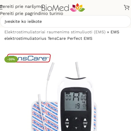
Pereiti prie naršymo
Pereiti prie pagrindinio turinio
Pradžia
»
Elektrostimuliacijai (TENS / EMS)
»
Elektrostimuliatoriai raumenims stimuliuoti (EMS)
»
EMS
elektrostimuliatorius TensCare Perfect EMS
-20%