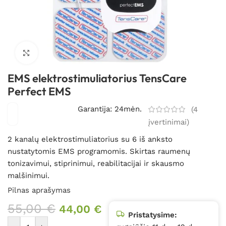
Spustelėkite, kad padidintumėte
EMS elektrostimuliatorius TensCare
Perfect EMS
Garantija: 24mėn.
(
4
įvertinimai)
2 kanalų elektrostimuliatorius su 6 iš anksto
nustatytomis EMS programomis. Skirtas raumenų
tonizavimui, stiprinimui, reabilitacijai ir skausmo
malšinimui.
Pilnas aprašymas
55,00
€
44,00
€
Pristatysime: