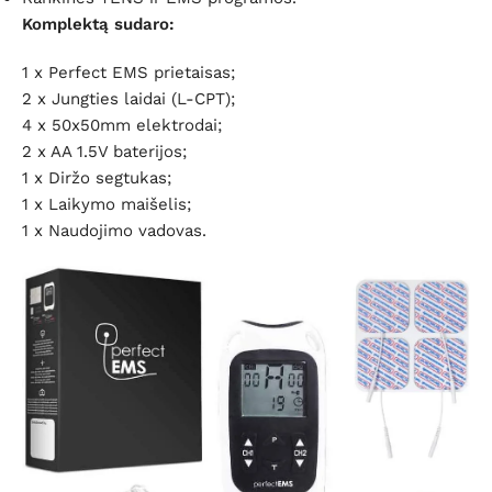
Komplektą sudaro:
1 x Perfect EMS prietaisas;
2 x Jungties laidai (L-CPT);
4 x 50x50mm elektrodai;
2 x AA 1.5V baterijos;
1 x Diržo segtukas;
1 x Laikymo maišelis;
1 x Naudojimo vadovas.