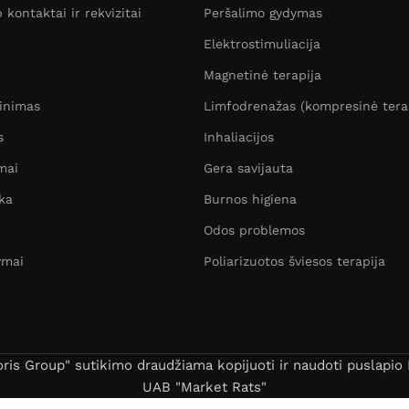
kontaktai ir rekvizitai
Peršalimo gydymas
Elektrostimuliacija
Magnetinė terapija
žinimas
Limfodrenažas (kompresinė tera
s
Inhaliacijos
mai
Gera savijauta
ka
Burnos higiena
Odos problemos
ymai
Poliarizuotos šviesos terapija
s Group" sutikimo draudžiama kopijuoti ir naudoti puslapio B
UAB "Market Rats"