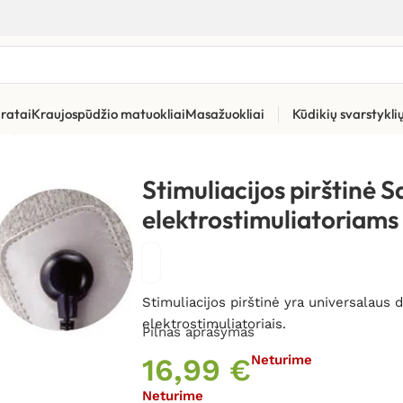
ratai
Kraujospūdžio matuokliai
Masažuokliai
Kūdikių svarstykl
rių priedai
»
Stimuliacijos pirštinė Saneo elektrostimuliatoriams 
Stimuliacijos pirštinė 
elektrostimuliatoriams 
Stimuliacijos pirštinė yra universalaus d
elektrostimuliatoriais.
Pilnas aprašymas
16,99
€
Neturime
Neturime