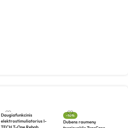
Daugiafunkcinis
E
-10%
elektrostimuliatorius I-
g
Dubens raumenų
TECH T-One Rehab
U
treniruoklis TensCare