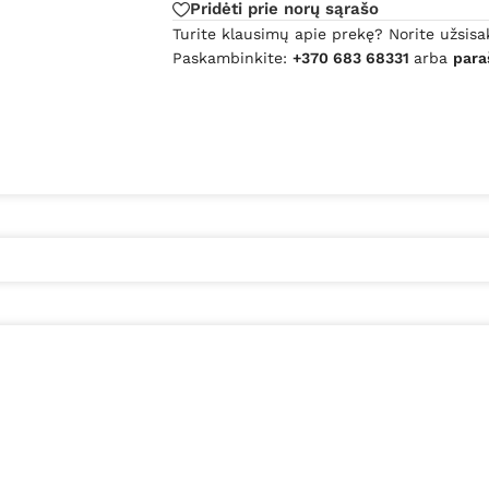
Pridėti prie norų sąrašo
Turite klausimų apie prekę? Norite užsisa
Paskambinkite:
+370 683 68331
arba
para