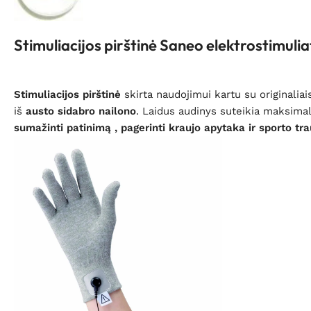
Stimuliacijos pirštinė Saneo elektrostimuli
Stimuliacijos pirštinė
skirta naudojimui kartu su originali
iš
austo sidabro nailono
. Laidus audinys suteikia maksimal
sumažinti patinimą , pagerinti kraujo apytaka ir sporto t