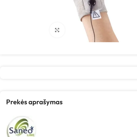
Spustelėkite, kad padidintumėte
Prekės aprašymas