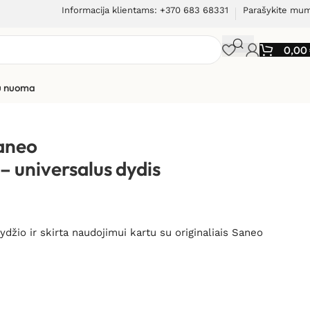
Informacija klientams: +370 683 68331
Parašykite mu
0,00
ių nuoma
– universalus dydis
Saneo
– universalus dydis
ydžio ir skirta naudojimui kartu su originaliais Saneo