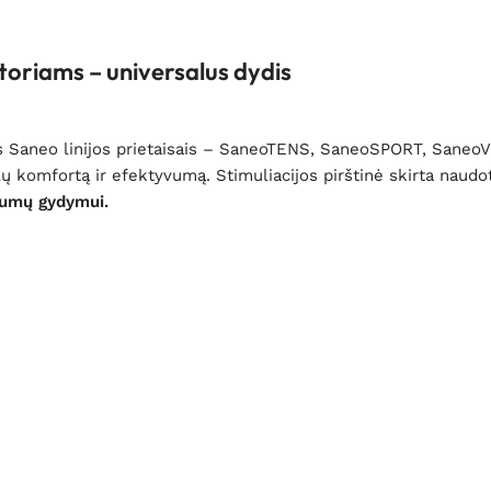
atoriams – universalus dydis
ais Saneo linijos prietaisais – SaneoTENS, SaneoSPORT, Saneo
ų komfortą ir efektyvumą. Stimuliacijos pirštinė skirta naudo
raumų gydymui.