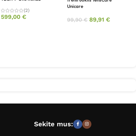
Unicare
(2)
599,00
€
89,91
€
99,90
€
Sekite mus: