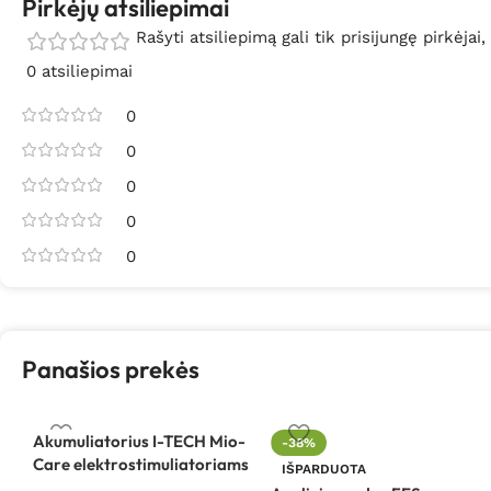
Pirkėjų atsiliepimai
Rašyti atsiliepimą gali tik prisijungę pirkėjai,
0 atsiliepimai
0
0
0
0
0
Panašios prekės
Akumuliatorius I-TECH Mio-
-38%
Care elektrostimuliatoriams
IŠPARDUOTA