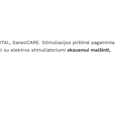
VITAL, SaneoCARE. Stimuliacijos pirštinė pagaminta
ti su elektros stimuliatoriumi
skausmui malšinti,