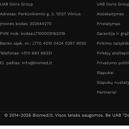
UAB Doris Group
UAB Doris Group 
Adresas: Perkūnkiemio g. 3, 12127 Vilnius
Atsiskaitymas
Įmonės kodas: 302544270
Pristatymas
PVM mok. kodas:LT100009162019
Garantija ir grą
Banko sąsk. nr.: LT70 4010 0424 0297 9055
Pirkimo taisyklė
Telefonas: +370 683 68331
Pirkėjų atsiliepi
El. paštas: info@biomed.lt
Privatumo politi
Slapukai
Slapukų nustat
Partneriai
© 2014-2026 Biomed.lt. Visos teisės saugomos. Be UAB "Dori