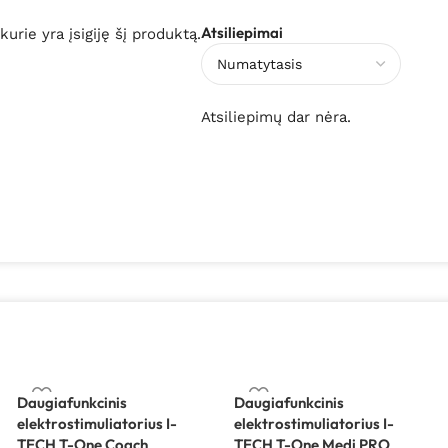
Atsiliepimai
 kurie yra įsigiję šį produktą.
Atsiliepimų dar nėra.
Daugiafunkcinis
Daugiafunkcinis
elektrostimuliatorius I-
elektrostimuliatorius I-
TECH T-One Coach
TECH T-One Medi PRO