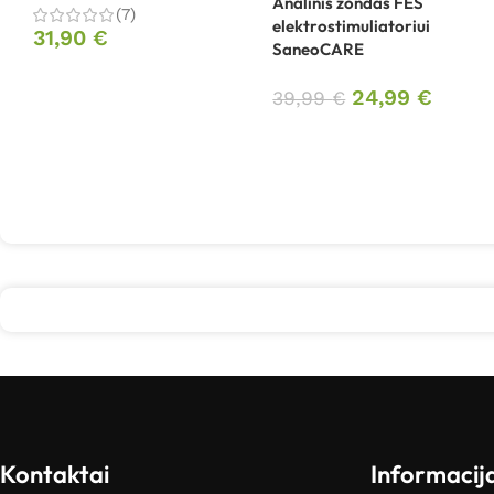
Analinis zondas FES
(7)
elektrostimuliatoriui
31,90
€
SaneoCARE
24,99
€
39,99
€
Kontaktai
Informacij