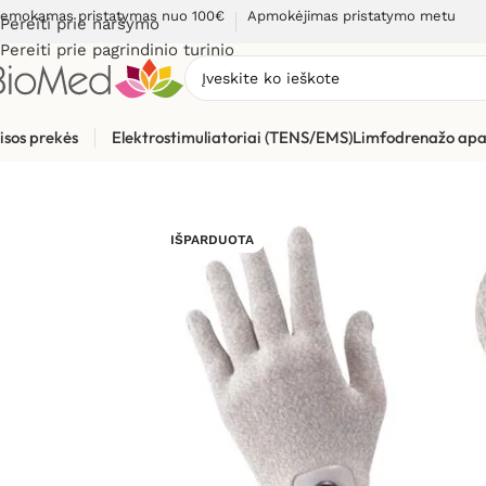
emokamas pristatymas nuo 100€
Apmokėjimas pristatymo metu
Pereiti prie naršymo
Pereiti prie pagrindinio turinio
isos prekės
Elektrostimuliatoriai (TENS/EMS)
Limfodrenažo apa
Pradžia
»
Elektrostimuliacijai (TENS / EMS)
»
Elektrostimuliato
IŠPARDUOTA