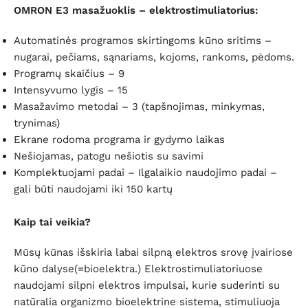
OMRON E3 masažuoklis – elektrostimuliatorius:
Automatinės programos skirtingoms kūno sritims –
nugarai, pečiams, sąnariams, kojoms, rankoms, pėdoms.
Programų skaičius – 9
Intensyvumo lygis – 15
Masažavimo metodai – 3 (tapšnojimas, minkymas,
trynimas)
Ekrane rodoma programa ir gydymo laikas
Nešiojamas, patogu nešiotis su savimi
Komplektuojami padai – Ilgalaikio naudojimo padai –
gali būti naudojami iki 150 kartų
Kaip tai veikia?
Mūsų kūnas išskiria labai silpną elektros srovę įvairiose
kūno dalyse(=bioelektra.) Elektrostimuliatoriuose
naudojami silpni elektros impulsai, kurie suderinti su
natūralia organizmo bioelektrine sistema, stimuliuoja