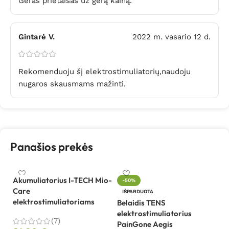
Geras prietaisas už gerą kainą.
Gintarė V.
2022 m. vasario 12 d.
Rekomenduoju šį elektrostimuliatorių,naudoju
nugaros skausmams mažinti.
Panašios prekės
Akumuliatorius I-TECH Mio-
Da
-50%
Care
el
IŠPARDUOTA
elektrostimuliatoriams
T
Belaidis TENS
elektrostimuliatorius
(7)
PainGone Aegis