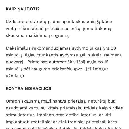
KAIP NAUDOTI?
Uždėkite elektrodų padus aplink skausmingą kūno
vietą ir išrinkite iš prietaise esančių, jums tinkamą
skausmo malšinimo programą.
Maksimalus rekomenduojamas gydymo laikas yra
30
minu
čių
.
Ilgiau trunkantis gydymas gali sukelti raumenų
nuovargį
.
Prietaisas automatiškai išsijungia po
15
minučių dėl saugumo priežasčių
(
pvz., jei žmogus
užmigtų
).
KONTRAINDIKACIJOS
Omron skausmą malšinantys prietaisai neturėtų būti
naudojami kartu su kitais prietaisais, tokiais kaip širdies
stimuliatorius, implantuotas defibriliatorius, ar kiti
implantuoti metaliniai ar elektroniniai prietaisai, kartu
su gyvybę palaikančiais prietaisais, tokiais kaip dirbtinė