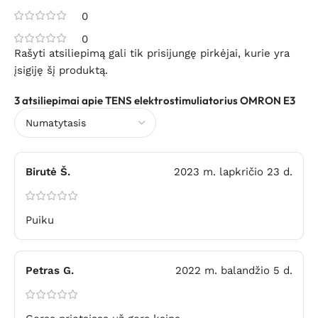
0
0
Rašyti atsiliepimą gali tik prisijungę pirkėjai, kurie yra
įsigiję šį produktą.
3 atsiliepimai apie
TENS elektrostimuliatorius OMRON E3
Birutė Š.
2023 m. lapkričio 23 d.
Puiku
Petras G.
2022 m. balandžio 5 d.