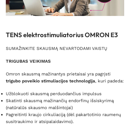
TENS elektrostimuliatorius OMRON E3
SUMAŽINKITE SKAUSMĄ NEVARTODAMI VAISTŲ
TRIGUBAS VEIKIMAS
Omron skausmą mažinantys prietaisai yra pagrįsti
trigubo poveikio stimuliacijos technologija
, kuri padeda:
Užblokuoti skausmą perduodančius impulsus
Skatinti skausmą mažinančių endorfinų išsiskyrimą
(natūralūs skausmo malšintojai)
Pagreitinti kraujo cirkuliaciją (dėl pakartotinio raumenų
susitraukimo ir atsipalaidavimo).