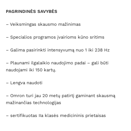
PAGRINDINĖS SAVYBĖS
–
Veiksmingas skausmo mažinimas
– Specialios programos įvairioms kūno sritims
– Galima pasirinkti intensyvumą nuo 1 iki 238 Hz
– Plaunami ilgalaikio naudojimo padai – gali būti
naudojami iki 150 kartų.
– Lengva naudoti
– Omron turi jau 20 metų patirtį gaminant skausmą
mažinančias technologijas
– sertifikuotas IIa klasės medicininis prietaisas