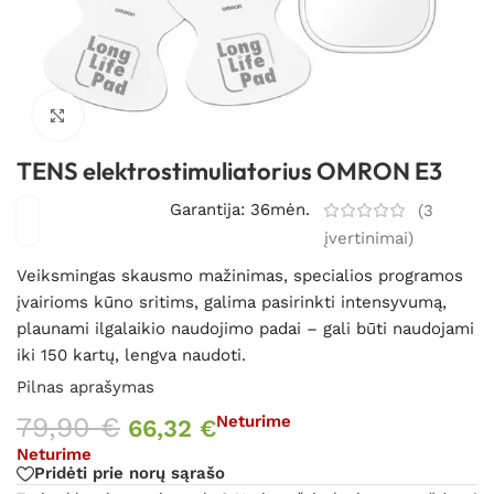
Spustelėkite, kad padidintumėte
TENS elektrostimuliatorius OMRON E3
Garantija: 36mėn.
(
3
įvertinimai)
Veiksmingas skausmo mažinimas, specialios programos
įvairioms kūno sritims, galima pasirinkti intensyvumą,
plaunami ilgalaikio naudojimo padai – gali būti naudojami
iki 150 kartų, lengva naudoti.
Pilnas aprašymas
79,90
€
Neturime
66,32
€
Neturime
Pridėti prie norų sąrašo