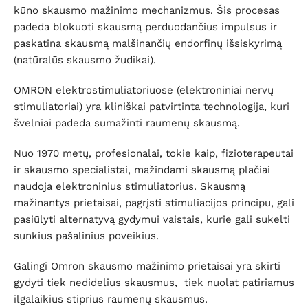
kūno skausmo mažinimo mechanizmus. Šis procesas
padeda blokuoti skausmą perduodančius impulsus ir
paskatina skausmą malšinančių endorfinų išsiskyrimą
(natūralūs skausmo žudikai).
OMRON elektrostimuliatoriuose (elektroniniai nervų
stimuliatoriai) yra kliniškai patvirtinta technologija, kuri
švelniai padeda sumažinti raumenų skausmą.
Nuo 1970 metų, profesionalai, tokie kaip, fizioterapeutai
ir skausmo specialistai, mažindami skausmą plačiai
naudoja elektroninius stimuliatorius. Skausmą
mažinantys prietaisai, pagrįsti stimuliacijos principu, gali
pasiūlyti alternatyvą gydymui vaistais, kurie gali sukelti
sunkius pašalinius poveikius.
Galingi Omron skausmo mažinimo prietaisai yra skirti
gydyti tiek nedidelius skausmus, tiek nuolat patiriamus
ilgalaikius stiprius raumenų skausmus.