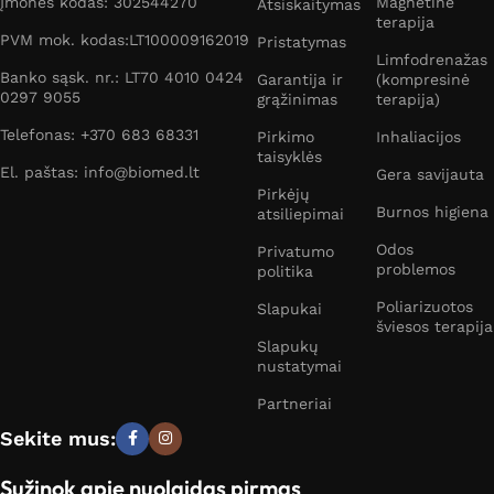
Įmonės kodas: 302544270
Magnetinė
Atsiskaitymas
terapija
PVM mok. kodas:LT100009162019
Pristatymas
Limfodrenažas
Banko sąsk. nr.: LT70 4010 0424
Garantija ir
(kompresinė
0297 9055
grąžinimas
terapija)
Telefonas: +370 683 68331
Pirkimo
Inhaliacijos
taisyklės
El. paštas: info@biomed.lt
Gera savijauta
Pirkėjų
Burnos higiena
atsiliepimai
Odos
Privatumo
problemos
politika
Poliarizuotos
Slapukai
šviesos terapija
Slapukų
nustatymai
Partneriai
Sekite mus:
Sužinok apie nuolaidas pirmas