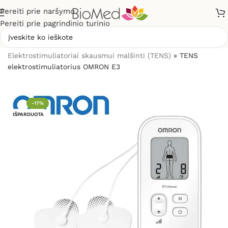
Pereiti prie naršymo
Pereiti prie pagrindinio turinio
Pradžia
»
Elektrostimuliacijai (TENS / EMS)
»
Elektrostimuliatoriai skausmui malšinti (TENS)
»
TENS
elektrostimuliatorius OMRON E3
-17%
IŠPARDUOTA