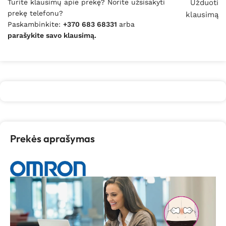
Turite klausimų apie prekę? Norite užsisakyti
Užduoti
prekę telefonu?
klausimą
Paskambinkite:
+370 683 68331
arba
parašykite savo klausimą.
Prekės aprašymas