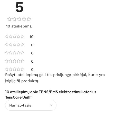
5
10 atsiliepimai
10
0
0
0
0
Rašyti atsiliepimą gali tik prisijungę pirkėjai, kurie yra
įsigiję šį produktą.
10 atsiliepimų apie
TENS/EMS elektrostimuliatorius
TensCare Unifit