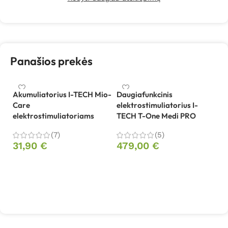
Panašios prekės
Akumuliatorius I-TECH Mio-
Daugiafunkcinis
Care
elektrostimuliatorius I-
D
elektrostimuliatoriams
TECH T-One Medi PRO
tr
U
(7)
(5)
31,90
€
479,00
€
9
Į krepšelį
Į krepšelį