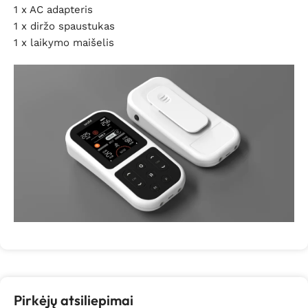
1 x AC adapteris
1 x diržo spaustukas
1 x laikymo maišelis
Pirkėjų atsiliepimai