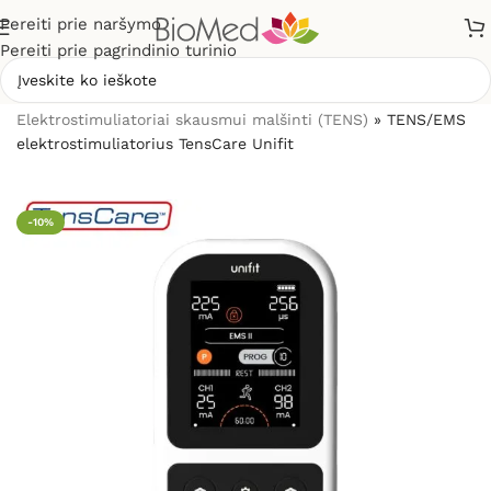
Pereiti prie naršymo
Pereiti prie pagrindinio turinio
Pradžia
»
Elektrostimuliacijai (TENS / EMS)
»
Elektrostimuliatoriai skausmui malšinti (TENS)
»
TENS/EMS
elektrostimuliatorius TensCare Unifit
-10%