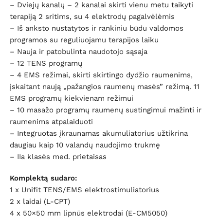
– Dviejų kanalų – 2 kanalai skirti vienu metu taikyti
terapiją 2 sritims, su 4 elektrodų pagalvėlėmis
– Iš anksto nustatytos ir rankiniu būdu valdomos
programos su reguliuojamu terapijos laiku
– Nauja ir patobulinta naudotojo sąsaja
– 12 TENS programų
– 4 EMS režimai, skirti skirtingo dydžio raumenims,
įskaitant naują „pažangios raumenų masės” režimą. 11
EMS programų kiekvienam režimui
– 10 masažo programų raumenų sustingimui mažinti ir
raumenims atpalaiduoti
– Integruotas įkraunamas akumuliatorius užtikrina
daugiau kaip 10 valandų naudojimo trukmę
– IIa klasės med. prietaisas
Komplektą sudaro:
1 x Unifit TENS/EMS elektrostimuliatorius
2 x laidai (L-CPT)
4 x 50×50 mm lipnūs elektrodai (E-CM5050)