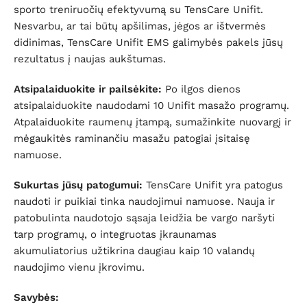
sporto treniruočių efektyvumą su TensCare Unifit.
Nesvarbu, ar tai būtų apšilimas, jėgos ar ištvermės
didinimas, TensCare Unifit EMS galimybės pakels jūsų
rezultatus į naujas aukštumas.
Atsipalaiduokite ir pailsėkite:
Po ilgos dienos
atsipalaiduokite naudodami 10 Unifit masažo programų.
Atpalaiduokite raumenų įtampą, sumažinkite nuovargį ir
mėgaukitės raminančiu masažu patogiai įsitaisę
namuose.
Sukurtas jūsų patogumui:
TensCare Unifit yra patogus
naudoti ir puikiai tinka naudojimui namuose. Nauja ir
patobulinta naudotojo sąsaja leidžia be vargo naršyti
tarp programų, o integruotas įkraunamas
akumuliatorius užtikrina daugiau kaip 10 valandų
naudojimo vienu įkrovimu.
Savybės: