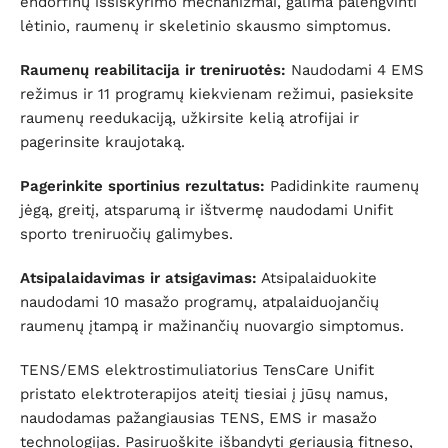
endorfinų išsiskyrimo mechanizmai, galima palengvinti
lėtinio, raumenų ir skeletinio skausmo simptomus.
Raumenų reabilitacija ir treniruotės:
Naudodami 4 EMS
režimus ir 11 programų kiekvienam režimui, pasieksite
raumenų reedukaciją, užkirsite kelią atrofijai ir
pagerinsite kraujotaką.
Pagerinkite sportinius rezultatus:
Padidinkite raumenų
jėgą, greitį, atsparumą ir ištvermę naudodami Unifit
sporto treniruočių galimybes.
Atsipalaidavimas ir atsigavimas:
Atsipalaiduokite
naudodami 10 masažo programų, atpalaiduojančių
raumenų įtampą ir mažinančių nuovargio simptomus.
TENS/EMS elektrostimuliatorius TensCare Unifit
pristato elektroterapijos ateitį tiesiai į jūsų namus,
naudodamas pažangiausias TENS, EMS ir masažo
technologijas. Pasiruoškite išbandyti geriausią fitneso,