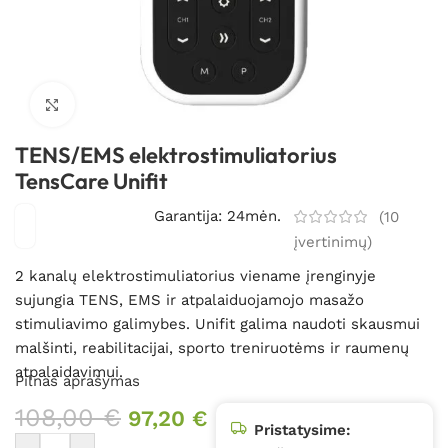
Spustelėkite, kad padidintumėte
TENS/EMS elektrostimuliatorius
TensCare Unifit
Garantija: 24mėn.
(
10
įvertinimų)
2 kanalų elektrostimuliatorius viename įrenginyje
sujungia TENS, EMS ir atpalaiduojamojo masažo
stimuliavimo galimybes. Unifit galima naudoti skausmui
malšinti, reabilitacijai, sporto treniruotėms ir raumenų
atpalaidavimui.
Pilnas aprašymas
108,00
€
97,20
€
Pristatysime: