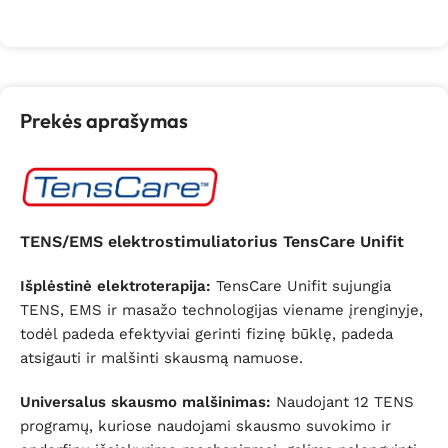
Į krepšelį
Į krepšelį
Prekės aprašymas
TENS/EMS elektrostimuliatorius TensCare Unifit
Išplėstinė elektroterapija:
TensCare Unifit sujungia
TENS, EMS ir masažo technologijas viename įrenginyje,
todėl padeda efektyviai gerinti fizinę būklę, padeda
atsigauti ir malšinti skausmą namuose.
Universalus skausmo malšinimas:
Naudojant 12 TENS
programų, kuriose naudojami skausmo suvokimo ir