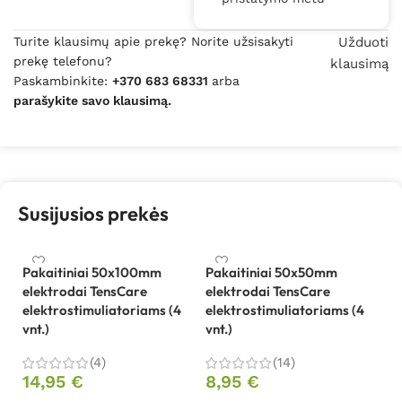
Turite klausimų apie prekę? Norite užsisakyti
Užduoti
prekę telefonu?
klausimą
Paskambinkite:
+370 683 68331
arba
parašykite savo klausimą.
Susijusios prekės
Pakaitiniai 50x100mm
Pakaitiniai 50x50mm
Te
elektrodai TensCare
elektrodai TensCare
sk
elektrostimuliatoriams (4
elektrostimuliatoriams (4
te
vnt.)
vnt.)
1
(4)
(14)
14,95
€
8,95
€