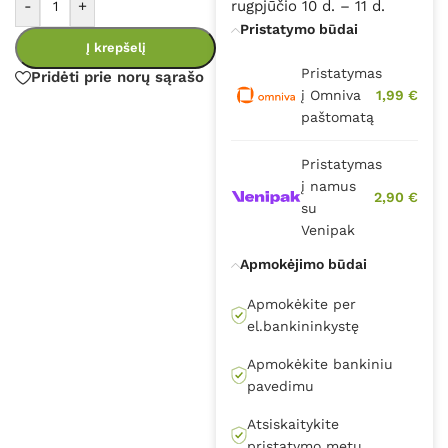
-
+
rugpjūčio 10 d. – 11 d.
Pristatymo būdai
Į krepšelį
Pristatymas
Pridėti prie norų sąrašo
į Omniva
1,99 €
paštomatą
Pristatymas
į namus
2,90 €
su
Venipak
Apmokėjimo būdai
Apmokėkite per
el.bankininkystę
Apmokėkite bankiniu
pavedimu
Atsiskaitykite
pristatymo metu