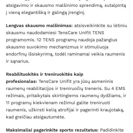
atsigavimo ir skausmo malšinimo sprendimą, sutalpintą
į vieną elegantišką ir galingą įrenginį.
Lengvas skausmo malšinimas:
atsisveikinkite su lėtiniu
skausmu naudodamiesi TensCare Unifit TENS
programomis. 12 TENS programų naudoja pažangius
skausmo suvokimo mechanizmus ir stimuliuoja
endorfinų išsiskyrimą, todėl raminamai veikia raumenis
ir sąnarius.
Reabilituokitės ir treniruokitės kaip
profesionalas:
TensCare Unifit yra jūsų asmeninis
raumenų reabilitacijos ir treniruočių treneris. Su 4 EMS
režimais, pritaikytais skirtingiems raumenų dydžiams, ir
11 programų kiekvienam režimui galite treniruoti
raumenis, užkirsti kelią atrofijai ir pagerinti kraujotaką,
kad greičiau atsigautumėte.
Maksimaliai pagerinkite sporto rezultatus:
Padidinkite