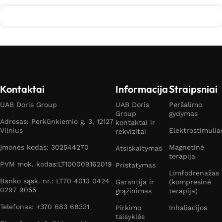
Kontaktai
Informacija
Straipsniai
UAB Doris Group
UAB Doris
Peršalimo
Group
gydymas
Adresas: Perkūnkiemio g. 3, 12127
kontaktai ir
Vilnius
Elektrostimulia
rekvizitai
Įmonės kodas: 302544270
Magnetinė
Atsiskaitymas
terapija
PVM mok. kodas:LT100009162019
Pristatymas
Limfodrenažas
Banko sąsk. nr.: LT70 4010 0424
Garantija ir
(kompresinė
0297 9055
grąžinimas
terapija)
Telefonas: +370 683 68331
Pirkimo
Inhaliacijos
taisyklės