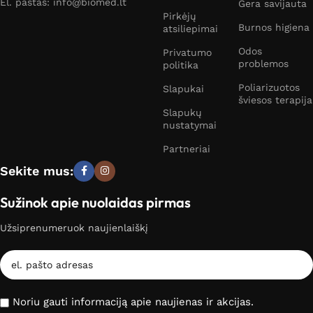
El. paštas: info@biomed.lt
Gera savijauta
Pirkėjų
Burnos higiena
atsiliepimai
Odos
Privatumo
problemos
politika
Poliarizuotos
Slapukai
šviesos terapija
Slapukų
nustatymai
Partneriai
Sekite mus:
Sužinok apie nuolaidas pirmas
Užsiprenumeruok naujienlaiškį
Noriu gauti informaciją apie naujienas ir akcijas.