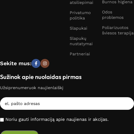
Burnos higiena
atsiliepimai
Odos
Privatumo
problemos
politika
Poliarizuotos
Slapukai
šviesos terapija
Slapukų
nustatymai
Partneriai
Sekite mus:
Sužinok apie nuolaidas pirmas
Užsiprenumeruok naujienlaiškį
Noriu gauti informaciją apie naujienas ir akcijas.