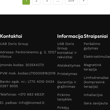
1
2
3
…
205
»
Kontaktai
Informacija
Straipsniai
UAB Doris Group
UAB Doris
Peršalimo
Group
gydymas
Adresas: Perkūnkiemio g. 3, 12127
kontaktai ir
Vilnius
Elektrostimulia
rekvizitai
Įmonės kodas: 302544270
Magnetinė
Atsiskaitymas
terapija
PVM mok. kodas:LT100009162019
Pristatymas
Limfodrenažas
Banko sąsk. nr.: LT70 4010 0424
Garantija ir
(kompresinė
0297 9055
grąžinimas
terapija)
Telefonas: +370 683 68331
Pirkimo
Inhaliacijos
taisyklės
El. paštas: info@biomed.lt
Gera savijauta
Pirkėjų