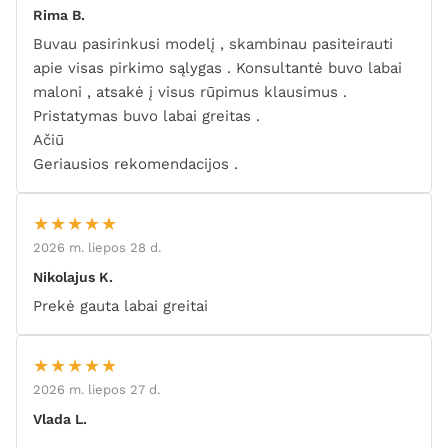
Rima B.
Buvau pasirinkusi modelį , skambinau pasiteirauti
apie visas pirkimo sąlygas . Konsultantė buvo labai
maloni , atsakė į visus rūpimus klausimus .
Pristatymas buvo labai greitas .
Ačiū
Geriausios rekomendacijos .
★★★★★
2026 m. liepos 28 d.
Nikolajus K.
Prekė gauta labai greitai
★★★★★
2026 m. liepos 27 d.
Vlada L.