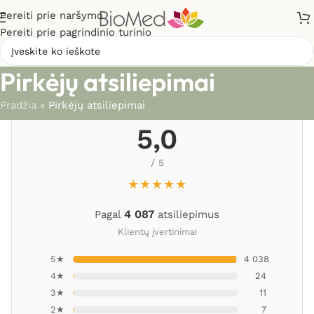
Pereiti prie naršymo
Pereiti prie pagrindinio turinio
Pirkėjų atsiliepimai
Pradžia
»
Pirkėjų atsiliepimai
5,0
/ 5
★★★★★
4 087
Pagal
atsiliepimus
Klientų įvertinimai
5★
4 038
4★
24
3★
11
2★
7