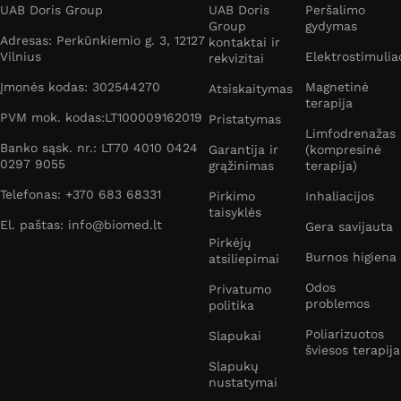
UAB Doris Group
UAB Doris
Peršalimo
Group
gydymas
Adresas: Perkūnkiemio g. 3, 12127
kontaktai ir
Vilnius
Elektrostimulia
rekvizitai
Įmonės kodas: 302544270
Magnetinė
Atsiskaitymas
terapija
PVM mok. kodas:LT100009162019
Pristatymas
Limfodrenažas
Banko sąsk. nr.: LT70 4010 0424
Garantija ir
(kompresinė
0297 9055
grąžinimas
terapija)
Telefonas: +370 683 68331
Pirkimo
Inhaliacijos
taisyklės
El. paštas: info@biomed.lt
Gera savijauta
Pirkėjų
Burnos higiena
atsiliepimai
Odos
Privatumo
problemos
politika
Poliarizuotos
Slapukai
šviesos terapija
Slapukų
nustatymai