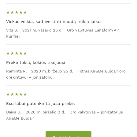
Viskas veikia, kad įvertinti naudą reikia laiko.
Vita S.
·
2021 m. vasario 26 d.
·
Oro valytuvas Lanaform Air
Purifier
Prekė tokia, kokios tikėjausi
Raminta R.
·
2020 m. birželio 25 d.
·
Filtras Air&Me Buldair oro
drėkintuvui – jonizatoriui
Esu labai patenkinta jusu preke.
Daiva U.
·
2020 m. birželio 2 d.
·
Oro valytuvas – jonizatorius
Air&Me Buldair