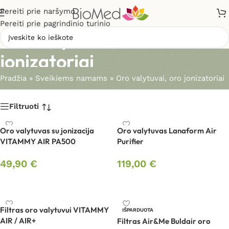
Pereiti prie naršymo
Pereiti prie pagrindinio turinio
Oro valytuvai, oro
jonizatoriai
Pradžia
»
Sveikiems namams
»
Oro valytuvai, oro jonizatoriai
Filtruoti
Oro valytuvas su jonizacija
Oro valytuvas Lanaform Air
VITAMMY AIR PA500
Purifier
49,90
€
119,00
€
Į krepšelį
Į krepšelį
Filtras oro valytuvui VITAMMY
IŠPARDUOTA
AIR / AIR+
Filtras Air&Me Buldair oro