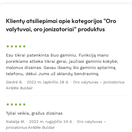
Klientų atsiliepimai apie kategorijos "Oro
valytuvai, oro jonizatoriai" produktus
Esu tikrai patenkinta šiuo gaminiu. Funkciją mano
poreikiams atlieka tikrai gerai, jaučiasi gaminio kokybė,
malonus dizainas. Gavau išsamų šio gaminio aptarimą
telefonu, dėkui Jums už sklandų bendravimą.
Giedrė B.
·
2022 m. lapkričio 28 d.
·
Oro valytuvas – jonizatorius
Air&Me Buldair
Tyliai veikia, gražus dizainas
Natalija M.
·
2022 m. rugpjūčio 24 d.
·
Oro valytuvas –
jonizatorius Air&Me Buldair