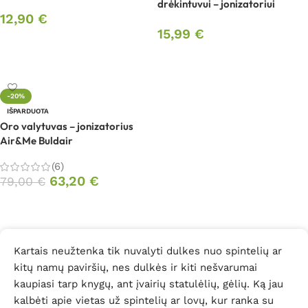
drėkintuvui – jonizatoriui
12,90
€
15,99
€
Į krepšelį
Daugiau
-20%
IŠPARDUOTA
Oro valytuvas – jonizatorius
Air&Me Buldair
(6)
63,20
€
79,00
€
Daugiau
Kartais neužtenka tik nuvalyti dulkes nuo spintelių ar
kitų namų paviršių, nes dulkės ir kiti nešvarumai
kaupiasi tarp knygų, ant įvairių statulėlių, gėlių. Ką jau
kalbėti apie vietas už spintelių ar lovų, kur ranka su