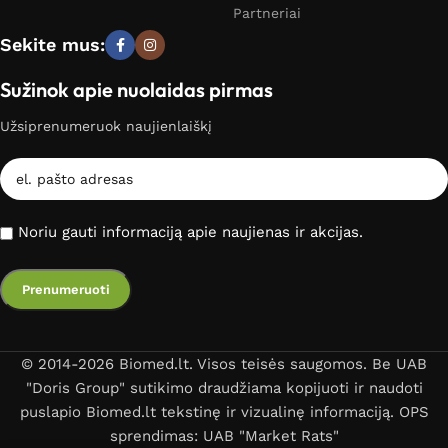
Partneriai
Sekite mus:
Sužinok apie nuolaidas pirmas
Užsiprenumeruok naujienlaiškį
Noriu gauti informaciją apie naujienas ir akcijas.
© 2014-2026 Biomed.lt. Visos teisės saugomos. Be UAB
"Doris Group" sutikimo draudžiama kopijuoti ir naudoti
puslapio Biomed.lt tekstinę ir vizualinę informaciją. OPS
sprendimas: UAB "Market Rats"