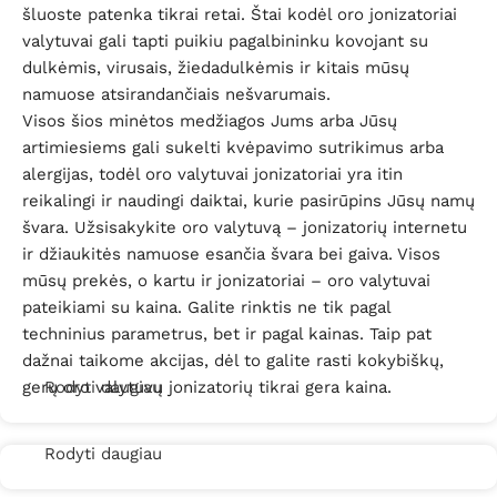
šluoste patenka tikrai retai. Štai kodėl oro jonizatoriai
valytuvai gali tapti puikiu pagalbininku kovojant su
dulkėmis, virusais, žiedadulkėmis ir kitais mūsų
namuose atsirandančiais nešvarumais.
Visos šios minėtos medžiagos Jums arba Jūsų
artimiesiems gali sukelti kvėpavimo sutrikimus arba
alergijas, todėl oro valytuvai jonizatoriai yra itin
reikalingi ir naudingi daiktai, kurie pasirūpins Jūsų namų
švara. Užsisakykite oro valytuvą – jonizatorių internetu
ir džiaukitės namuose esančia švara bei gaiva. Visos
mūsų prekės, o kartu ir jonizatoriai – oro valytuvai
pateikiami su kaina. Galite rinktis ne tik pagal
techninius parametrus, bet ir pagal kainas. Taip pat
dažnai taikome akcijas, dėl to galite rasti kokybiškų,
gerų oro valytuvų jonizatorių tikrai gera kaina.
Rodyti daugiau
Rodyti daugiau