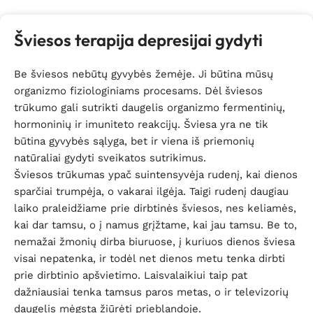
Šviesos terapija depresijai gydyti
Be šviesos nebūtų gyvybės žemėje. Ji būtina mūsų
organizmo fiziologiniams procesams. Dėl šviesos
trūkumo gali sutrikti daugelis organizmo fermentinių,
hormoninių ir imuniteto reakcijų. Šviesa yra ne tik
būtina gyvybės sąlyga, bet ir viena iš priemonių
natūraliai gydyti sveikatos sutrikimus.
Šviesos trūkumas ypač suintensyvėja rudenį, kai dienos
sparčiai trumpėja, o vakarai ilgėja. Taigi rudenį daugiau
laiko praleidžiame prie dirbtinės šviesos, nes keliamės,
kai dar tamsu, o į namus grįžtame, kai jau tamsu. Be to,
nemažai žmonių dirba biuruose, į kuriuos dienos šviesa
visai nepatenka, ir todėl net dienos metu tenka dirbti
prie dirbtinio apšvietimo. Laisvalaikiui taip pat
dažniausiai tenka tamsus paros metas, o ir televizorių
daugelis mėgsta žiūrėti prieblandoje.