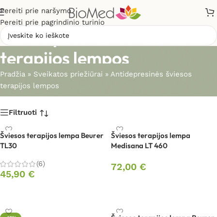
Pereiti prie naršymo
Pereiti prie pagrindinio turinio
Antidepresinės šviesos
terapijos lempos
Pradžia
»
Sveikatos priežiūrai
»
Antidepresinės šviesos
terapijos lempos
Filtruoti
Šviesos terapijos lempa Beurer
Šviesos terapijos lempa
TL30
Medisana LT 460
(6)
72,00
€
45,90
€
Į krepšelį
Į krepšelį