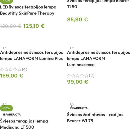
Šviesos terapijos lempa Beurer
-10%
TL50
LED šviesos terapijos lempa
Beautifly SkinPure Therapy
85,90
€
125,10
€
139,00
€
Į krepšelį
Į krepšelį
Antidepresinė šviesos terapijos
Antidepresinė šviesos terapijos
lempa LANAFORM Lumino Plus
lempa LANAFORM
Luminescence
(4)
159,00
€
(2)
99,00
€
Į krepšelį
Į krepšelį
-10%
IŠPARDUOTA
Šviesos žadintuvas – radijas
IŠPARDUOTA
Beurer WL75
Šviesos terapijos lempa
Medisana LT 500