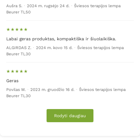
Aušra S.
·
2024 m. rugsėjo 24 d.
·
Šviesos terapijos lempa
Konkretūs
šviesos terapijos prietaisai
instrukcijose
Beurer TL50
nurodo kokiu atstumu nuo savęs efektyviausia statyti
lempą (dažniausiai 20-60 centimetrų) ir kiek laiko
mėgautis dirbtine saulės šviesa.
Labai geras produktas, kompaktiška ir šiuolaikiška.
Ką gydo šviesos terapija?
ALGIRDAS Z.
·
2024 m. kovo 15 d.
·
Šviesos terapijos lempa
Beurer TL30
Šviesos terapijai naudojamos antidepresinės lempos
imituoja saulės šviesą ir sukelia biocheminius pokyčius
smegenyse, taip pakeldamos nuotaiką ir
Geras
palengvindamos kitus depresijos simptomus.
Povilas M.
·
2023 m. gruodžio 16 d.
·
Šviesos terapijos lempa
Antidepresinės šviesos terapijos lempos puikiai veikia
Beurer TL30
organizmą, stiprina imuninę sistemą, stimuliuoja viso
organizmo regeneracijos procesus. Vaikams šviesos
efektyvumas dar didesnis, nes jų organizmo medžiagų
Rodyti daugiau
apykaita daug spartesnė.
Be sezoninės depresijos gydymo, matomos šviesos