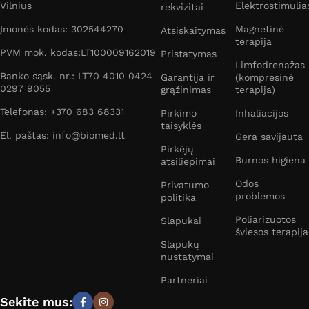
Vilnius
Elektrostimulia
rekvizitai
Įmonės kodas: 302544270
Magnetinė
Atsiskaitymas
terapija
PVM mok. kodas:LT100009162019
Pristatymas
Limfodrenažas
Banko sąsk. nr.: LT70 4010 0424
Garantija ir
(kompresinė
0297 9055
grąžinimas
terapija)
Telefonas: +370 683 68331
Pirkimo
Inhaliacijos
taisyklės
El. paštas: info@biomed.lt
Gera savijauta
Pirkėjų
Burnos higiena
atsiliepimai
Odos
Privatumo
problemos
politika
Poliarizuotos
Slapukai
šviesos terapija
Slapukų
nustatymai
Partneriai
Sekite mus: