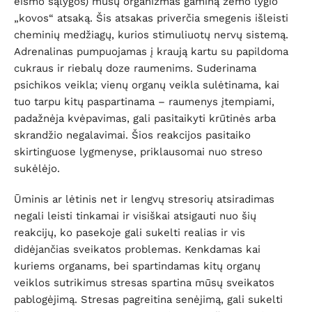
eismo sąlygos) mūsų organizmas gaminą žemo lygio
„kovos“ atsaką. Šis atsakas priverčia smegenis išleisti
cheminių medžiagų, kurios stimuliuotų nervų sistemą.
Adrenalinas pumpuojamas į kraują kartu su papildoma
cukraus ir riebalų doze raumenims. Suderinama
psichikos veikla; vienų organų veikla sulėtinama, kai
tuo tarpu kitų paspartinama – raumenys įtempiami,
padažnėja kvėpavimas, gali pasitaikyti krūtinės arba
skrandžio negalavimai. Šios reakcijos pasitaiko
skirtinguose lygmenyse, priklausomai nuo streso
sukėlėjo.
Ūminis ar lėtinis net ir lengvų stresorių atsiradimas
negali leisti tinkamai ir visiškai atsigauti nuo šių
reakcijų, ko pasekoje gali sukelti realias ir vis
didėjančias sveikatos problemas. Kenkdamas kai
kuriems organams, bei spartindamas kitų organų
veiklos sutrikimus stresas spartina mūsų sveikatos
pablogėjimą. Stresas pagreitina senėjimą, gali sukelti