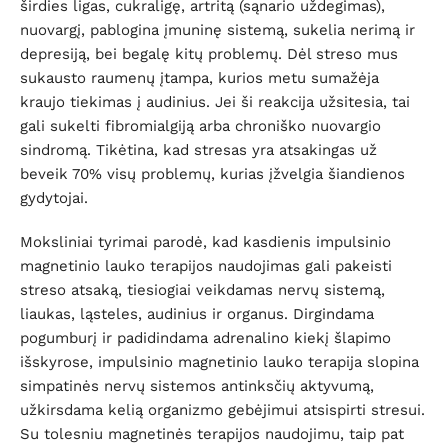
širdies ligas, cukraligę, artritą (sąnario uždegimas),
nuovargį, pablogina įmuninę sistemą, sukelia nerimą ir
depresiją, bei begalę kitų problemų. Dėl streso mus
sukausto raumenų įtampa, kurios metu sumažėja
kraujo tiekimas į audinius. Jei ši reakcija užsitesia, tai
gali sukelti fibromialgiją arba chroniško nuovargio
sindromą. Tikėtina, kad stresas yra atsakingas už
beveik 70% visų problemų, kurias įžvelgia šiandienos
gydytojai.
Moksliniai tyrimai parodė, kad kasdienis impulsinio
magnetinio lauko terapijos naudojimas gali pakeisti
streso atsaką, tiesiogiai veikdamas nervų sistemą,
liaukas, ląsteles, audinius ir organus. Dirgindama
pogumburį ir padidindama adrenalino kiekį šlapimo
išskyrose, impulsinio magnetinio lauko terapija slopina
simpatinės nervų sistemos antinksčių aktyvumą,
užkirsdama kelią organizmo gebėjimui atsispirti stresui.
Su tolesniu magnetinės terapijos naudojimu, taip pat