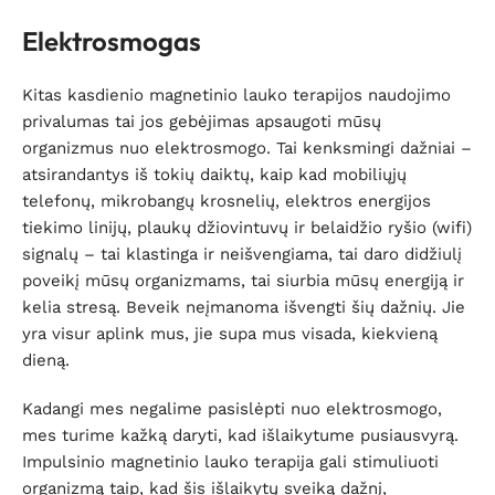
Elektrosmogas
Kitas kasdienio magnetinio lauko terapijos naudojimo
privalumas tai jos gebėjimas apsaugoti mūsų
organizmus nuo elektrosmogo. Tai kenksmingi dažniai –
atsirandantys iš tokių daiktų, kaip kad mobiliųjų
telefonų, mikrobangų krosnelių, elektros energijos
tiekimo linijų, plaukų džiovintuvų ir belaidžio ryšio (wifi)
signalų – tai klastinga ir neišvengiama, tai daro didžiulį
poveikį mūsų organizmams, tai siurbia mūsų energiją ir
kelia stresą. Beveik neįmanoma išvengti šių dažnių. Jie
yra visur aplink mus, jie supa mus visada, kiekvieną
dieną.
Kadangi mes negalime pasislėpti nuo elektrosmogo,
mes turime kažką daryti, kad išlaikytume pusiausvyrą.
Impulsinio magnetinio lauko terapija gali stimuliuoti
organizmą taip, kad šis išlaikytų sveiką dažnį,