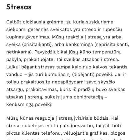
Stresas
Galbūt didžiausia grėsmė, su kuria susiduriame
siekdami geresnės sveikatos yra streso ir rūpesčių
kupinas gyvenimas. Mūsų reakcija į stresą yra arba
sveika (prisitaikanti), arba kenksminga (neprisitaikanti,
netinkama). Pavyzdžiui: kai jūsų kūno temperatūra
pakyla, prakaituojate. Tai sveikas atsakas į stresą.
Laikui bėgant stresas tampa kaip nuo kalvos tekantis
vanduo – jis turi kumuliacinį (didėjanti) poveikį. Jei ir
toliau prakaituosite nepapildydami savo skysčio
atsargų, prakaitavimas, kuris iš pradžių buvo sveikas
atsakas į stresą, sukels jums dehidretaciją –
kenksmingą poveikį.
Mūsų kūnas reaguoja į stresą įviairiais būdais. Kai
streso sukelėjas esi tu pats (nesvarbu, tai gali būti
piktas klientas telefonu, vėluojantis grafikas, blogos