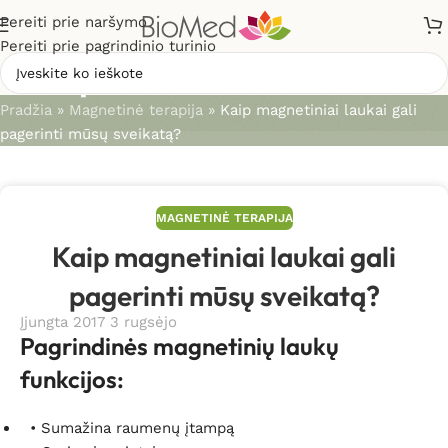
Pereiti prie naršymo
Pereiti prie pagrindinio turinio
Straipsniai
Pradžia
»
Magnetinė terapija
»
Kaip magnetiniai laukai gali
pagerinti mūsų sveikatą?
MAGNETINĖ TERAPIJA
Kaip magnetiniai laukai gali
pagerinti mūsų sveikatą?
Įjungta 2017 3 rugsėjo
Pagrindinės magnetinių laukų
funkcijos:
• Sumažina raumenų įtampą