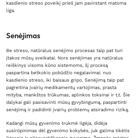
kasdienio streso poveikį prieš jam pavirstant matoma
liga.
Senėjimas
Be streso, natūralus senėjimo procesas taip pat turi
įtakos mūsų sveikatai. Nors senėjimas yra natūralus
reiškinys visoms kūno sistemoms, šį procesą
paspartina betkokio pobūdžio negalavimai: nuo
kasdienio streso, iki baisaus gripo. Senėjimą taip pat
pagreitina įvairių medikamentų vartojimas, prasta
mityba, mankštos trūkumas, aplinkos toksinai ir t.t. Šie
dalykai gali pasisavinti mūsų gyvybingumą, paspartinti
senėjimą ir padidinti įvairių problemų atsiradimo riziką.
Kadangi mūsų gyvenimo trukmė ilgėja, didėja
susirūpinimas dėl gyvenimo kokybės, juk galima tikėtis