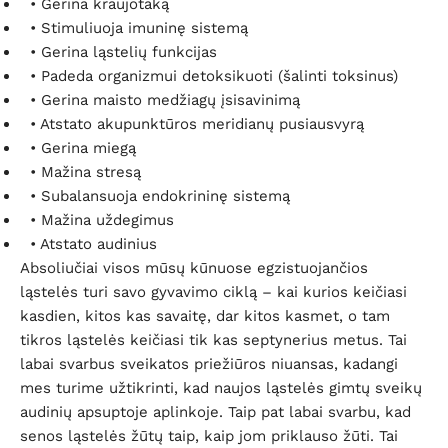
• Gerina kraujotaką
• Stimuliuoja imuninę sistemą
• Gerina ląstelių funkcijas
• Padeda organizmui detoksikuoti (šalinti toksinus)
• Gerina maisto medžiagų įsisavinimą
• Atstato akupunktūros meridianų pusiausvyrą
• Gerina miegą
• Mažina stresą
• Subalansuoja endokrininę sistemą
• Mažina uždegimus
• Atstato audinius
Absoliučiai visos mūsų kūnuose egzistuojančios
ląstelės turi savo gyvavimo ciklą – kai kurios keičiasi
kasdien, kitos kas savaitę, dar kitos kasmet, o tam
tikros ląstelės keičiasi tik kas septynerius metus. Tai
labai svarbus sveikatos priežiūros niuansas, kadangi
mes turime užtikrinti, kad naujos ląstelės gimtų sveikų
audinių apsuptoje aplinkoje. Taip pat labai svarbu, kad
senos ląstelės žūtų taip, kaip jom priklauso žūti. Tai