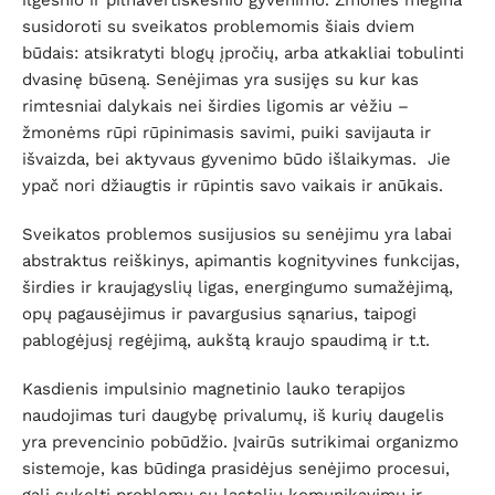
ilgesnio ir pilnavertiškesnio gyvenimo. Žmonės mėgina
susidoroti su sveikatos problemomis šiais dviem
būdais: atsikratyti blogų įpročių, arba atkakliai tobulinti
dvasinę būseną. Senėjimas yra susijęs su kur kas
rimtesniai dalykais nei širdies ligomis ar vėžiu –
žmonėms rūpi rūpinimasis savimi, puiki savijauta ir
išvaizda, bei aktyvaus gyvenimo būdo išlaikymas. Jie
ypač nori džiaugtis ir rūpintis savo vaikais ir anūkais.
Sveikatos problemos susijusios su senėjimu yra labai
abstraktus reiškinys, apimantis kognityvines funkcijas,
širdies ir kraujagyslių ligas, energingumo sumažėjimą,
opų pagausėjimus ir pavargusius sąnarius, taipogi
pablogėjusį regėjimą, aukštą kraujo spaudimą ir t.t.
Kasdienis impulsinio magnetinio lauko terapijos
naudojimas turi daugybę privalumų, iš kurių daugelis
yra prevencinio pobūdžio. Įvairūs sutrikimai organizmo
sistemoje, kas būdinga prasidėjus senėjimo procesui,