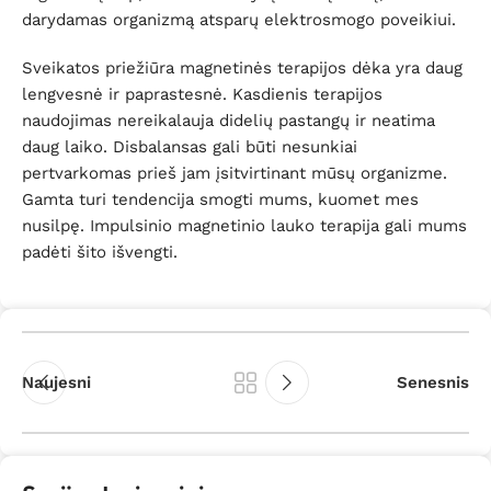
darydamas organizmą atsparų elektrosmogo poveikiui.
Sveikatos priežiūra magnetinės terapijos dėka yra daug
lengvesnė ir paprastesnė. Kasdienis terapijos
naudojimas nereikalauja didelių pastangų ir neatima
daug laiko. Disbalansas gali būti nesunkiai
pertvarkomas prieš jam įsitvirtinant mūsų organizme.
Gamta turi tendencija smogti mums, kuomet mes
nusilpę. Impulsinio magnetinio lauko terapija gali mums
padėti šito išvengti.
Naujesni
Senesnis