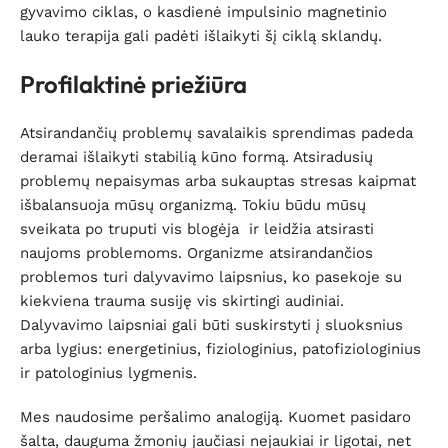
gyvavimo ciklas, o kasdienė impulsinio magnetinio
lauko terapija gali padėti išlaikyti šį ciklą sklandų.
Profilaktinė priežiūra
Atsirandančių problemų savalaikis sprendimas padeda
deramai išlaikyti stabilią kūno formą. Atsiradusių
problemų nepaisymas arba sukauptas stresas kaipmat
išbalansuoja mūsų organizmą. Tokiu būdu mūsų
sveikata po truputi vis blogėja ir leidžia atsirasti
naujoms problemoms. Organizme atsirandančios
problemos turi dalyvavimo laipsnius, ko pasekoje su
kiekviena trauma susiję vis skirtingi audiniai.
Dalyvavimo laipsniai gali būti suskirstyti į sluoksnius
arba lygius: energetinius, fiziologinius, patofiziologinius
ir patologinius lygmenis.
Mes naudosime peršalimo analogiją. Kuomet pasidaro
šalta, dauguma žmonių jaučiasi nejaukiai ir ligotai, net