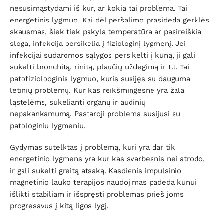
nesusimąstydami iš kur, ar kokia tai problema. Tai
energetinis lygmuo. Kai dėl peršalimo prasideda gerklės
skausmas, šiek tiek pakyla temperatūra ar pasireiškia
sloga, infekcija persikelia į fiziologinį lygmenį. Jei
infekcijai sudaromos sąlygos persikelti į kūną, ji gali
sukelti bronchitą, rinitą, plaučių uždegimą ir t.t. Tai
patofiziolooginis lygmuo, kuris susijęs su dauguma
lėtinių problemų. Kur kas reikšmingesnė yra žala
ląstelėms, sukelianti organų ir audinių
nepakankamumą. Pastaroji problema susijusi su
patologiniu lygmeniu.
Gydymas sutelktas į problemą, kuri yra dar tik
energetinio lygmens yra kur kas svarbesnis nei atrodo,
ir gali sukelti greitą atsaką. Kasdienis impulsinio
magnetinio lauko terapijos naudojimas padeda kūnui
išlikti stabiliam ir išspręsti problemas prieš joms
progresavus į kitą ligos lygį.