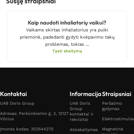
Susiję straipsniai
Kaip naudoti inhaliatorių vaikui?
Vaikams skirtas inhaliatorius yra puiki
priemonė, padedanti gydyti kvėpavimo takų
problemas, tokias ...
Tęsti skaitymą
Kontaktai
Informacija
Straipsniai
UAB Doris Group
UAB Doris
Peršalimo
Group
gydymas
Adresas: Perkūnkiemio g. 3, 12127
kontaktai ir
Vilnius
Elektrostimulia
rekvizitai
Įmonės kodas: 302544270
Magnetinė
Atsiskaitymas