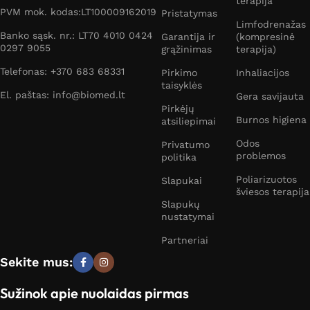
terapija
PVM mok. kodas:LT100009162019
Pristatymas
Limfodrenažas
Banko sąsk. nr.: LT70 4010 0424
Garantija ir
(kompresinė
0297 9055
grąžinimas
terapija)
Telefonas: +370 683 68331
Pirkimo
Inhaliacijos
taisyklės
El. paštas: info@biomed.lt
Gera savijauta
Pirkėjų
Burnos higiena
atsiliepimai
Odos
Privatumo
problemos
politika
Poliarizuotos
Slapukai
šviesos terapija
Slapukų
nustatymai
Partneriai
Sekite mus:
Sužinok apie nuolaidas pirmas