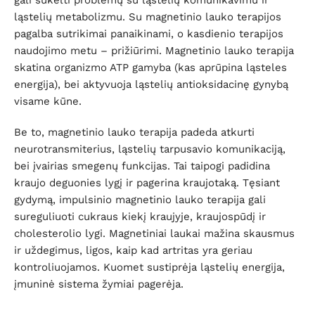
gali sukelti problemų su ląstelių komunikavimu ir
ląstelių metabolizmu. Su magnetinio lauko terapijos
pagalba sutrikimai panaikinami, o kasdienio terapijos
naudojimo metu – prižiūrimi. Magnetinio lauko terapija
skatina organizmo ATP gamyba (kas aprūpina ląsteles
energija), bei aktyvuoja ląstelių antioksidacinę gynybą
visame kūne.
Be to, magnetinio lauko terapija padeda atkurti
neurotransmiterius, ląstelių tarpusavio komunikaciją,
bei įvairias smegenų funkcijas. Tai taipogi padidina
kraujo deguonies lygį ir pagerina kraujotaką. Tęsiant
gydymą, impulsinio magnetinio lauko terapija gali
sureguliuoti cukraus kiekį kraujyje, kraujospūdį ir
cholesterolio lygi. Magnetiniai laukai mažina skausmus
ir uždegimus, ligos, kaip kad artritas yra geriau
kontroliuojamos. Kuomet sustiprėja ląstelių energija,
įmuninė sistema žymiai pagerėja.