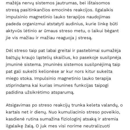
mažėja nervų sistemos jautrumas, bei ištaisomos
stresą pasitinkančios emocinės reakcijos. Ilgalaikis
impulsinio magnetinio lauko terapijos naudojimas
padeda organizmui atstatyti audinius, kurie linkę būti
aktyvūs lėtinio ar ūmaus streso metu, o laikui bėgant
jie vis mažiau ir mažiau reaguoja į stresą.
Dėl streso taip pat labai greitai ir pastebimai sumažėja
baltųjų kraujo ląstelių skaičius, ko pasekoje susilpnėja
įmuninė sistema. Įmuninės sistemos susilpnėjimą taip
pat gali sukelti kelionėse ar kur nors kitur sukelta
miego stoka. Impulsinio magnetinio lauko terapija
stiprindama kai kurias imunines funkcijas taipogi
padidina užsikrėtimo atsparumą.
Atsigavimas po streso reakcijų trunka keleta valandų, o
kartais net ir dienų. Nuo kumuliacinio streso poveikio,
kasdienė rutina sumažina fiziologinį atsaką ir atremia
ilgalaikę žalą. O juk mes visi norime neutralizuoti