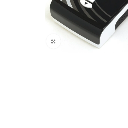
Spustelėkite, kad padidintumėte