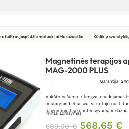
ratai
Kraujospūdžio matuokliai
Masažuokliai
Kūdikių svarstykl
Magneto terapijos aparatai
»
Magnetinės terapijos aparatas I-T
Magnetinės terapijos 
MAG-2000 PLUS
Garantija: 24
Aukšto našumo ir lengvai naudojamas imp
nustatytas bei laisvai vartotojo nustato
magnetinio lauko intensyvumą ir dažnį.
Pilnas aprašymas
568,65
€
669,00
€