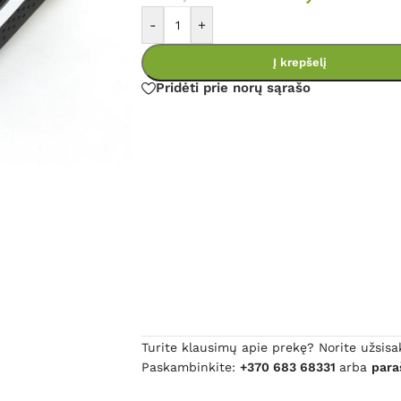
-
+
Į krepšelį
Pridėti prie norų sąrašo
Turite klausimų apie prekę? Norite užsisa
Paskambinkite:
+370 683 68331
arba
para