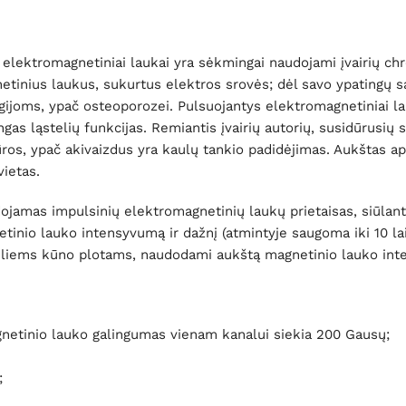
elektromagnetiniai laukai yra sėkmingai naudojami įvairių chr
nius laukus, sukurtus elektros srovės; dėl savo ypatingų sav
gijoms, ypač osteoporozei. Pulsuojantys elektromagnetiniai lau
ngas ląstelių funkcijas. Remiantis įvairių autorių, susidūrusių
dūros, ypač akivaizdus yra kaulų tankio padidėjimas. Aukštas
vietas.
mas impulsinių elektromagnetinių laukų prietaisas, siūlantis
netinio lauko intensyvumą ir dažnį (atmintyje saugoma iki 1
ideliems kūno plotams, naudodami aukštą magnetinio lauko in
agnetinio lauko galingumas vienam kanalui siekia 200 Gausų;
;