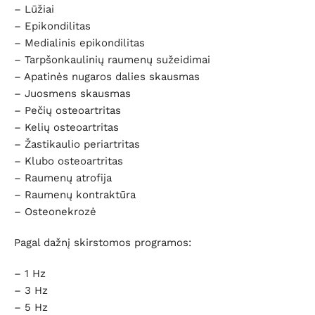
– Lūžiai
– Epikondilitas
– Medialinis epikondilitas
– Tarpšonkaulinių raumenų sužeidimai
– Apatinės nugaros dalies skausmas
– Juosmens skausmas
– Pečių osteoartritas
– Kelių osteoartritas
– Žastikaulio periartritas
– Klubo osteoartritas
– Raumenų atrofija
– Raumenų kontraktūra
– Osteonekrozė
Pagal dažnį skirstomos programos:
– 1 Hz
– 3 Hz
– 5 Hz