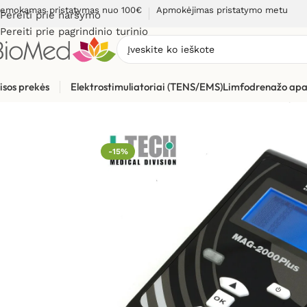
emokamas pristatymas nuo 100€
Apmokėjimas pristatymo metu
Pereiti prie naršymo
Pereiti prie pagrindinio turinio
isos prekės
Elektrostimuliatoriai (TENS/EMS)
Limfodrenažo apa
Pradžia
»
Skausmo gydymui, malšinimui
»
Pagal prekės rūšį
»
-15%