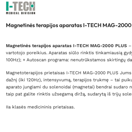
Magnetinės terapijos aparatas I-TECH MAG-200
Magnetinės terapijos aparatas I-TECH MAG-2000 PLUS
– 
vartotojo poreikius. Aparatas siūlo rinktis tinkamiausią g
100Hz); + Autoscan programa: nenutrūkstamos skirtingų dažn
Magnetoterapijos prietaisas I-TECH MAG-2000 PLUS Jums tai
dažnį (iki 120Hz), intensyvumą, terapijos trukmę – tai pu
aparato jungiami du solenoidai (magnetai) bendrai sudaro 
taip pat galite rinktis užsegamą diržą, sudarytą iš trijų sol
IIa klasės medicininis prietaisas.