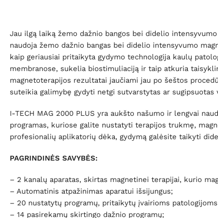
Jau ilgą laiką žemo dažnio bangos bei didelio intensyvumo 
naudoja žemo dažnio bangas bei didelio intensyvumo magneti
kaip geriausiai pritaikyta gydymo technologija kaulų patolo
membranose, sukelia biostimuliaciją ir taip atkuria taisykli
magnetoterapijos rezultatai jaučiami jau po šeštos proce
suteikia galimybę gydyti netgi sutvarstytas ar sugipsuotas 
I-TECH MAG 2000 PLUS yra aukšto našumo ir lengvai naudoja
programas, kuriose galite nustatyti terapijos trukmę, mag
profesionalių aplikatorių dėka, gydymą galėsite taikyti d
PAGRINDINĖS SAVYBĖS:
– 2 kanalų aparatas, skirtas magnetinei terapijai, kurio m
– Automatinis atpažinimas aparatui išsijungus;
– 20 nustatytų programų, pritaikytų įvairioms patologijoms
– 14 pasirekamų skirtingo dažnio programų;