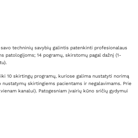
savo techninių savybių galintis patenkinti profesionalaus
oms patologijoms; 14 pogramų, skirstomų pagal dažnį (1-
u).
ki 10 skirtingų programų, kuriose galima nustatyti norimą
mo nustatymų skirtingiems pacientams ir negalavimams. Prie
vienam kanalui). Patogesniam įvairių kūno sričių gydymui