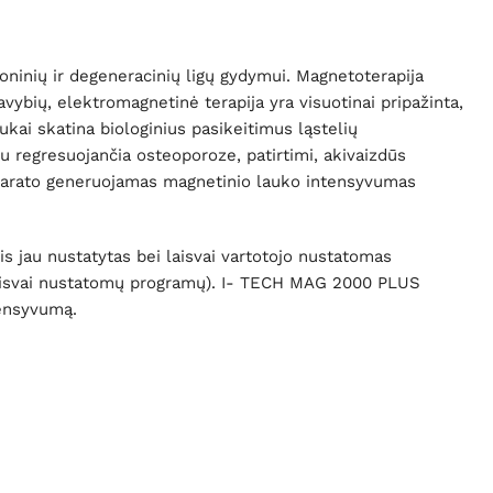
oninių ir degeneracinių ligų gydymui. Magnetoterapija
ybių, elektromagnetinė terapija yra visuotinai pripažinta,
kai skatina biologinius pasikeitimus ląstelių
 su regresuojančia osteoporoze, patirtimi, akivaizdūs
 aparato generuojamas magnetinio lauko intensyvumas
 jau nustatytas bei laisvai vartotojo nustatomas
0 laisvai nustatomų programų). I- TECH MAG 2000 PLUS
tensyvumą.