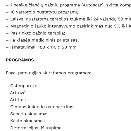
– 1 besikeičiančių dažnių programa (Autoscan), skirta kom
– 10 vartotojo nustatytų programų;
– Laisvai nustatoma terapijos trukmė iki 24 valandų 59 mi
– Magnetinio lauko intensyvumo pasirinkimas nuo 5% iki 
– Pasirinkto dažnio terapija;
– IIa klasės medicininis prietaisas;
– Išmatavimai: 180 x 110 x 50 mm
PROGRAMOS
Pagal patologijas skirstomos programos:
– Osteoporozė
– Artrozė
– Artritas
– Gimdos kaklelio osteoartritas
– Sąnarių skausmas
– Kaklo skausmas
– Deformacijos, iškrypimai