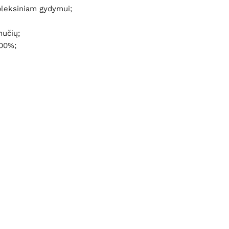
pleksiniam gydymui;
nučių;
100%;