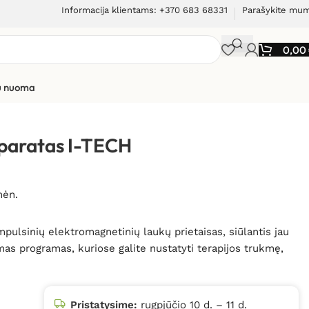
Informacija klientams: +370 683 68331
Parašykite mu
0,00
ių nuoma
ECH MAG-2000 PLUS
aparatas I-TECH
mėn.
ulsinių elektromagnetinių laukų prietaisas, siūlantis jau
mas programas, kuriose galite nustatyti terapijos trukmę,
Pristatysime:
rugpjūčio 10 d. – 11 d.