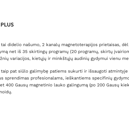
0 PLUS
tai didelio našumo, 2 kanalų magnetoterapijos prietaisas, dėl 
ydymą net iš 35 skirtingų programų (20 programų, skirtų įvairi
ių variacijos, kietųjų ir minkštųjų audinių gydymui vienu met
p pat siūlo galimybę patiems sukurti ir išsaugoti atmintyje i
ikus sprendimas profesionalams, ieškantiems specifinių gydy
net 400 Gausų magnetinio lauko galingumą (po 200 Gausų kiek
enoidų.