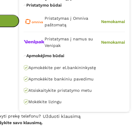
Pristatymo būdai
Pristatymas į Omniva
Nemokamai
paštomatą
Pristatymas į namus su
Nemokamai
Venipak
Apmokėjimo būdai
Apmokėkite per el.bankininkystę
Apmokėkite bankiniu pavedimu
Atsiskaitykite pristatymo metu
Mokėkite lizingu
kyti prekę telefonu?
Užduoti klausimą
šykite savo klausimą.