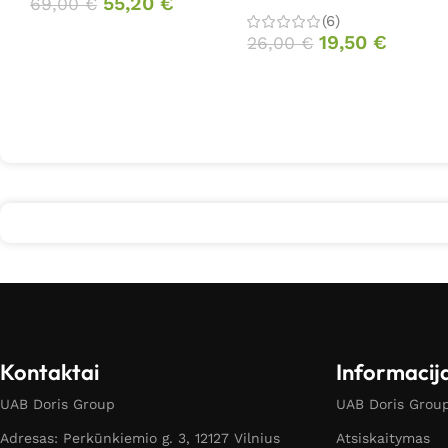
55,20
€
69,00
€
(6)
19,50
€
26,00
€
Kontaktai
Informacij
UAB Doris Group
UAB Doris Group 
Adresas: Perkūnkiemio g. 3, 12127 Vilnius
Atsiskaitymas