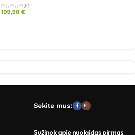
(5)
109,90
€
Sekite mus:
Sužinok apie nuolaidas pirmas