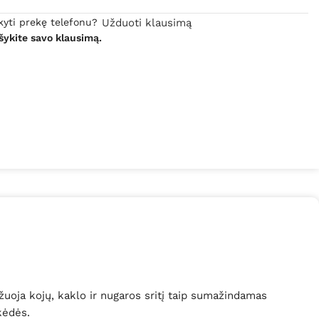
kyti prekę telefonu?
Užduoti klausimą
šykite savo klausimą.
uoja kojų, kaklo ir nugaros sritį taip sumažindamas
kėdės.