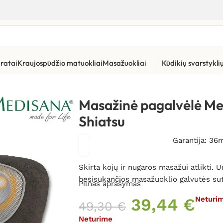
ratai
Kraujospūdžio matuokliai
Masažuokliai
Kūdikių svarstykl
 Shiatsu
Masažinė pagalvėlė M
Shiatsu
Garantija: 36
Skirta kojų ir nugaros masažui atlikti.
besisukančios masažuoklio galvutės sute
Pilnas aprašymas
39,44
€
Neturi
49,30
€
Neturime