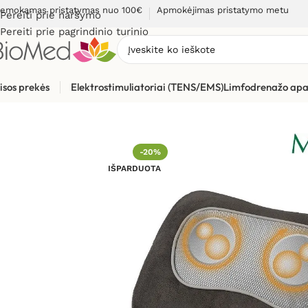
emokamas pristatymas nuo 100€
Apmokėjimas pristatymo metu
Pereiti prie naršymo
Pereiti prie pagrindinio turinio
isos prekės
Elektrostimuliatoriai (TENS/EMS)
Limfodrenažo apa
Pradžia
»
Masažuokliai
»
Masažinė pagalvėlė Medisana MC 840
-20%
IŠPARDUOTA