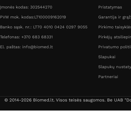
Įmonės kodas: 302544270
Pristatymas
PVM mok. kodas:LT100009162019
Garantija ir grą
Banko sąsk. nr.: LT70 4010 0424 0297 9055
Pirkimo taisyklė
Telefonas: +370 683 68331
Pirkėjų atsiliepi
El. paštas: info@biomed.lt
Privatumo politi
Slapukai
Slapukų nustat
Partneriai
© 2014-2026 Biomed.lt. Visos teisės saugomos. Be UAB "Dori