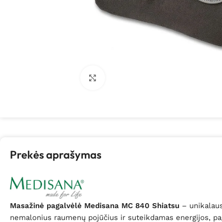
Spustelėkite, kad padidintumėte
Prekės aprašymas
Masažinė pagalvėlė Medisana MC 840 Shiatsu
– unikalaus
nemalonius raumenų pojūčius ir suteikdamas energijos, pagal