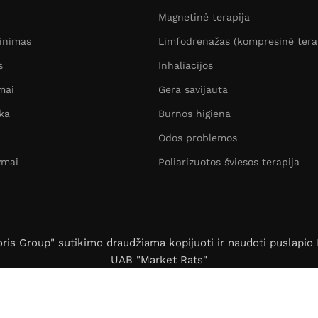
Magnetinė terapija
žinimas
Limfodrenažas (kompresinė tera
s
Inhaliacijos
mai
Gera savijauta
ka
Burnos higiena
Odos problemos
ymai
Poliarizuotos šviesos terapija
s Group" sutikimo draudžiama kopijuoti ir naudoti puslapio B
UAB "Market Rats"