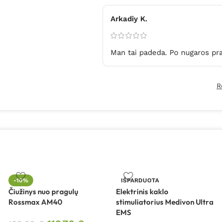
Arkadiy K.
Man tai padeda. Po nugaros pra
R
-10%
IŠPARDUOTA
Čiužinys nuo pragulų
Elektrinis kaklo
Rossmax AM40
stimuliatorius Medivon Ultra
EMS