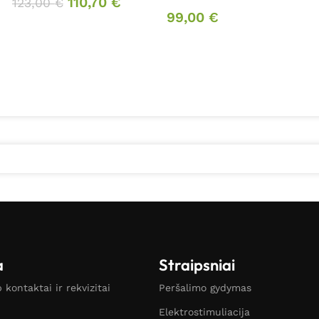
110,70
€
123,00
€
99,00
€
a
Straipsniai
kontaktai ir rekvizitai
Peršalimo gydymas
Elektrostimuliacija