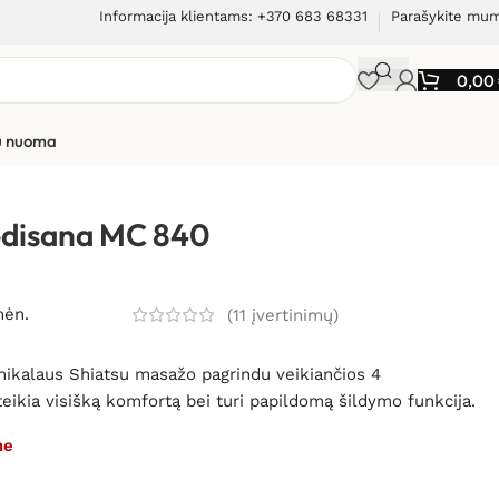
Informacija klientams: +370 683 68331
Parašykite mu
0,00
ių nuoma
edisana MC 840
mėn.
(
11
įvertinimų)
 Unikalaus Shiatsu masažo pagrindu veikiančios 4
ikia visišką komfortą bei turi papildomą šildymo funkcija.
me