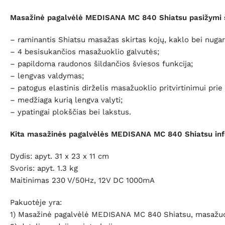
Masažinė pagalvėlė MEDISANA MC 840 Shiatsu pasižymi 
– raminantis Shiatsu masažas skirtas kojų, kaklo bei nuga
– 4 besisukančios masažuoklio galvutės;
– papildoma raudonos šildančios šviesos funkcija;
– lengvas valdymas;
– patogus elastinis dirželis masažuoklio pritvirtinimui prie
– medžiaga kurią lengva valyti;
– ypatingai plokščias bei lakstus.
Kita masažinės pagalvėlės MEDISANA
MC 840 Shiatsu
inf
Dydis: apyt. 31 x 23 x 11 cm
Svoris: apyt. 1.3 kg
Maitinimas 230 V/50Hz, 12V DC 1000mA
Pakuotėje yra:
1) Masažinė pagalvėlė MEDISANA
MC 840 Shiatsu, masažuoja