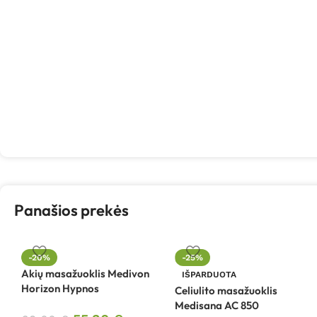
Panašios prekės
-20%
-25%
Akių masažuoklis Medivon
IŠPARDUOTA
Horizon Hypnos
Celiulito masažuoklis
Medisana AC 850