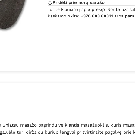
Pridėti prie norų sąrašo
Turite klausimų apie prekę? Norite užsisa
Paskambinkite:
+370 683 68331
arba
para
 Shiatsu masažo pagrindu veikiantis masažuoklis, kuris masaž
vėlė turi diržą su kuriuo lengvai pritvirtinsite pagalvę prie 