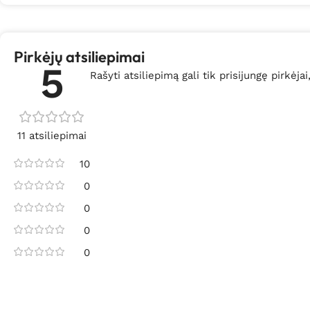
Pirkėjų atsiliepimai
5
Rašyti atsiliepimą gali tik prisijungę pirkėjai
11 atsiliepimai
10
0
0
0
0