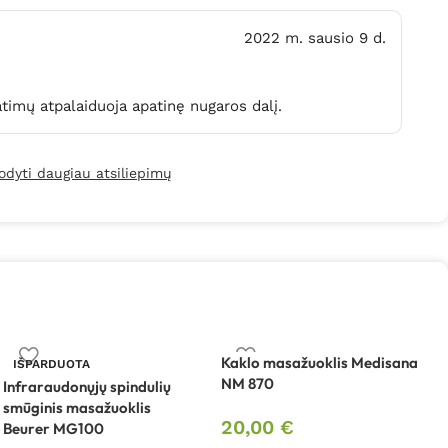
2022 m. sausio 9 d.
timų atpalaiduoja apatinę nugaros dalį.
odyti daugiau atsiliepimų
Kaklo masažuoklis Medisana
L
IŠPARDUOTA
NM 870
„
Infraraudonųjų spindulių
smūginis masažuoklis
20,00
€
Beurer MG100