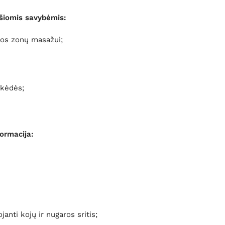
šiomis savybėmis:
ros zonų masažui;
 kėdės;
ormacija:
nti kojų ir nugaros sritis;