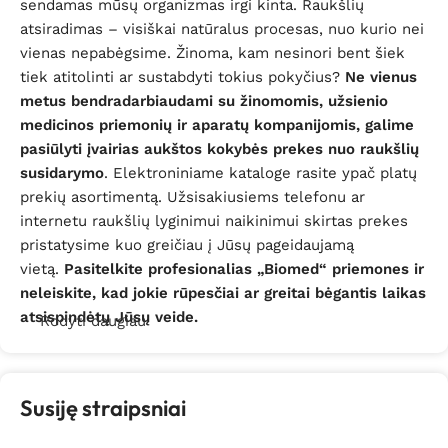
sendamas mūsų organizmas irgi kinta. Raukšlių
atsiradimas – visiškai natūralus procesas, nuo kurio nei
vienas nepabėgsime. Žinoma, kam nesinori bent šiek
tiek atitolinti ar sustabdyti tokius pokyčius?
Ne vienus
metus bendradarbiaudami su žinomomis, užsienio
medicinos priemonių ir aparatų kompanijomis, galime
pasiūlyti įvairias aukštos kokybės prekes nuo raukšlių
susidarymo
. Elektroniniame kataloge rasite ypač platų
prekių asortimentą. Užsisakiusiems telefonu ar
internetu raukšlių lyginimui naikinimui skirtas prekes
pristatysime kuo greičiau į Jūsų pageidaujamą
vietą.
Pasitelkite profesionalias „Biomed“ priemones ir
neleiskite, kad jokie rūpesčiai ar greitai bėgantis laikas
atsispindėtų Jūsų veide.
Rodyti daugiau
Kaip atsikratyti raukšlių? Toks klausimas kamuoja ne
vieną vidutinio bei vyresnio amžiaus žmogų. Raukšlių
Susiję straipsniai
lyginimas ima rūpėti tiek vyrams, tiek, ypatingai
moterims. Išryškėjusios raukšlės dažnai sukelia