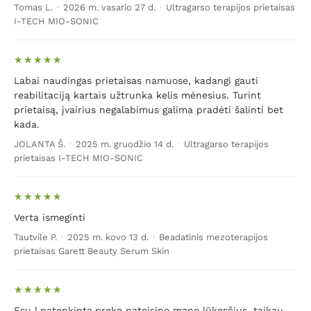
Tomas L.
·
2026 m. vasario 27 d.
·
Ultragarso terapijos prietaisas
sumažėjimas
. Šios medžiagos ypač svarbios, siekiant
I-TECH MIO-SONIC
palaikyti normalų odos ląstelių atsinaujinimą. Norint,
kad oda taptų lygesnė,
patariama reguliariai drėkinti
odą.
Drėkinimas padės, kad raukšlių naikinimas
namuose būtų kuo efektyvesnis. Taip pat specialus
Labai naudingas prietaisas namuose, kadangi gauti
veido masažas nuo raukšlių susidarymo irgi turi didelį
reabilitaciją kartais užtrunka kelis mėnesius. Turint
efektyvumą.
Siūlome išbandyti elektroninėje medicinos
prietaisą, įvairius negalabimus galima pradėti šalinti bet
kada.
prekių parduotuvėje „Biomed“ parduodamus veido
masažuoklius, specialius veido odos priežiūros
JOLANTA Š.
·
2025 m. gruodžio 14 d.
·
Ultragarso terapijos
aparatus, ypač populiarias šviesos terapijos lempas ar
prietaisas I-TECH MIO-SONIC
gydomąją kosmetiką nuo raukšlių susidarymo.
Parduodame žinomų užsienio gamintojų produkciją, tad
garantuojame aukšto lygio priemonių kokybę ir
Verta ismeginti
klinikiniais tyrimais patvirtintą jų efektyvumą
.
Tautvile P.
·
2025 m. kovo 13 d.
·
Beadatinis mezoterapijos
prietaisas Garett Beauty Serum Skin
Mūsų asortimente rasite tokias priemones, su kuriomis
raukšlių lyginimas namų sąlygomis taps
veiksmingesnis ir malonesnis:
Esu l.patenkinta,preke pateisino mano lūkesčius, taikau