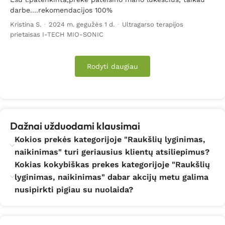
– kompanijos „BNM“ šviesos terapijos lempos;
darbe....rekomendacijos 100%
Kristina S.
·
2024 m. gegužės 1 d.
·
Ultragarso terapijos
– jauninamasis kremas nuo raukšlių „Biomed“ (ne tik
prietaisas I-TECH MIO-SONIC
veido, bet ir kaklo bei iškirptės srities kremas);
– paakių kremas nuo raukšlių „Biomed“;
Rodyti daugiau
– jonizuojantis ultragarsinis masažuoklis veidui nuo
raukšlių „VIDA10“;
– veido saunos aparatai „Medisana“;
Dažnai užduodami klausimai
Kokios prekės kategorijoje "Raukšlių lyginimas,
– vakuuminio masažo aparatas „Lanaform“;
naikinimas" turi geriausius klientų atsiliepimus?
– ultragarsinės kavitacijos masažuoklis „VIDA10“
Kokias kokybiškas prekes kategorijoje "Raukšlių
raukšlių lyginimui;
lyginimas, naikinimas" dabar akcijų metu galima
nusipirkti pigiau su nuolaida?
bei daugelis kitų.
Raukšlių mažinimas, šalinimas namuose visada turėtų