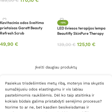
170,10
€
189,00
€
Į krepšelį
Į krepšelį
Kavitacinio odos šveitimo
-10%
prietaisas Garett Beauty
LED šviesos terapijos lempa
Refresh Scrub
Beautifly SkinPure Therapy
49,90
€
125,10
€
139,00
€
Į krepšelį
Į krepšelį
Įkelti daugiau produktų
Pasiekus trisdešimties metų ribą, moterys ima skųstis
sumažėjusiu odos elastingumu ir vis labiau
pastebimomis raukšlėmis. Dėl ko taip atsitinka ir
kokiais būdais galima pristabdyti senėjimo procesus?
Norime to ar ne, bet kasdien besikeisdamas ir