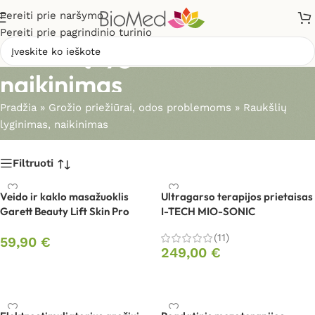
Pereiti prie naršymo
Pereiti prie pagrindinio turinio
Raukšlių lyginimas,
naikinimas
Pradžia
»
Grožio priežiūrai, odos problemoms
»
Raukšlių
lyginimas, naikinimas
Filtruoti
Veido ir kaklo masažuoklis
Ultragarso terapijos prietaisas
Garett Beauty Lift Skin Pro
I-TECH MIO-SONIC
(11)
59,90
€
249,00
€
Į krepšelį
Į krepšelį