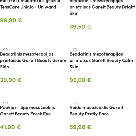
Elektrostimuliatorius grožiui
Beadatinis mezoterapijos
TensCare Uniglo + Uniwand
prietaisas Garett Beauty Bright
Skin
99,90
€
39,50
€
Į krepšelį
Į krepšelį
Beadatinis mezoterapijos
Beadatinis mezoterapijos
prietaisas Garett Beauty Serum
prietaisas Garett Beauty Calm
Skin
Skin
39,90
€
95,00
€
Į krepšelį
Į krepšelį
Paakių ir lūpų masažuoklis
Veido masažuoklis Garett
Garett Beauty Fresh Eye
Beauty Pretty Face
41,90
€
59,90
€