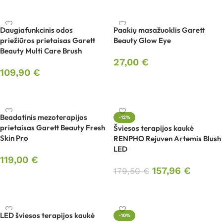
Į krepšelį
Į krepšelį
Daugiafunkcinis odos
Paakių masažuoklis Garett
priežiūros prietaisas Garett
Beauty Glow Eye
Beauty Multi Care Brush
27,00
€
109,90
€
Į krepšelį
Į krepšelį
Beadatinis mezoterapijos
-12%
prietaisas Garett Beauty Fresh
Šviesos terapijos kaukė
Skin Pro
RENPHO Rejuven Artemis Blush
LED
119,00
€
157,96
€
179,50
€
Į krepšelį
Į krepšelį
LED šviesos terapijos kaukė
-10%