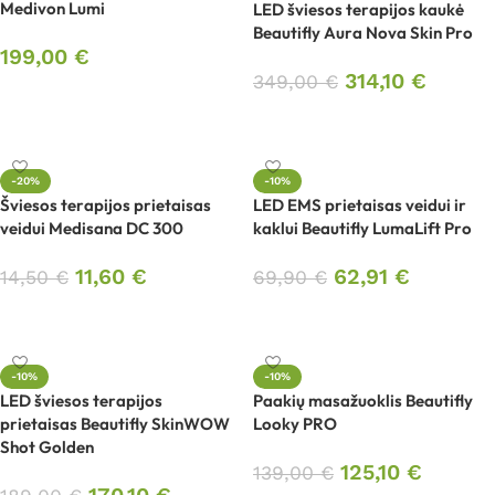
Medivon Lumi
LED šviesos terapijos kaukė
Beautifly Aura Nova Skin Pro
199,00
€
314,10
€
349,00
€
Į krepšelį
Į krepšelį
-20%
-10%
Šviesos terapijos prietaisas
LED EMS prietaisas veidui ir
veidui Medisana DC 300
kaklui Beautifly LumaLift Pro
11,60
€
62,91
€
14,50
€
69,90
€
Į krepšelį
Į krepšelį
-10%
-10%
LED šviesos terapijos
Paakių masažuoklis Beautifly
prietaisas Beautifly SkinWOW
Looky PRO
Shot Golden
125,10
€
139,00
€