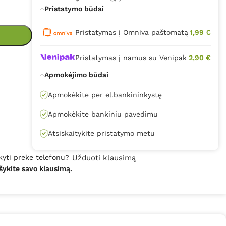
Pristatymo būdai
Pristatymas į Omniva paštomatą
1,99 €
Pristatymas į namus su Venipak
2,90 €
Apmokėjimo būdai
Apmokėkite per el.bankininkystę
Apmokėkite bankiniu pavedimu
Atsiskaitykite pristatymo metu
kyti prekę telefonu?
Užduoti klausimą
šykite savo klausimą.