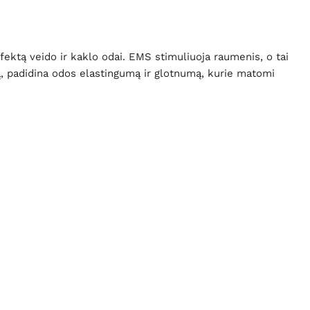
efektą veido ir kaklo odai. EMS stimuliuoja raumenis, o tai
ą, padidina odos elastingumą ir glotnumą, kurie matomi