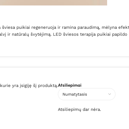
a šviesa puikiai regeneruoja ir ramina paraudimą, mėlyna efekt
lvį ir natūralų švytėjimą. LED šviesos terapija puikiai papild
Atsiliepimai
 kurie yra įsigiję šį produktą.
Atsiliepimų dar nėra.