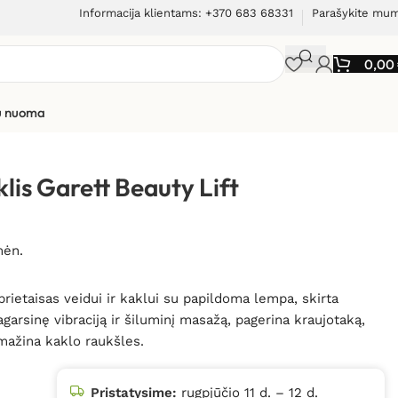
Informacija klientams: +370 683 68331
Parašykite mu
0,00
ių nuoma
kin Pro
lis Garett Beauty Lift
mėn.
rietaisas veidui ir kaklui su papildoma lempa, skirta
arsinę vibraciją ir šiluminį masažą, pagerina kraujotaką,
 mažina kaklo raukšles.
Pristatysime:
rugpjūčio 11 d. – 12 d.