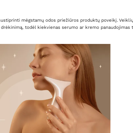
sustiprinti mėgstamų odos priežiūros produktų poveikį. Veikli
ų drėkinimą, todėl kiekvienas serumo ar kremo panaudojimas t