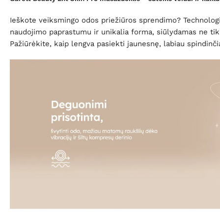
Ieškote veiksmingo odos priežiūros sprendimo? Technologišk
naudojimo paprastumu ir unikalia forma, siūlydamas ne tik
Pažiūrėkite, kaip lengva pasiekti jaunesnę, labiau spindinč