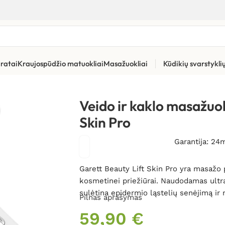
ratai
Kraujospūdžio matuokliai
Masažuokliai
Kūdikių svarstykl
jimo priemonės
»
Veido ir kaklo masažuoklis Garett Beauty Lift S
Veido ir kaklo masažuok
Skin Pro
Garantija: 24
Garett Beauty Lift Skin Pro yra masažo p
kosmetinei priežiūrai. Naudodamas ultrag
sulėtina epidermio ląstelių senėjimą ir
Pilnas aprašymas
59,90
€