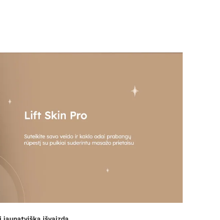
i jaunatvišką išvaizdą.