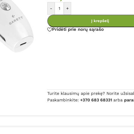
-
+
Į krepšelį
Pridėti prie norų sąrašo
Turite klausimų apie prekę? Norite užsisa
Paskambinkite:
+370 683 68331
arba
para