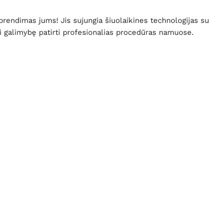
prendimas jums! Jis sujungia šiuolaikines technologijas su
i galimybę patirti profesionalias procedūras namuose.