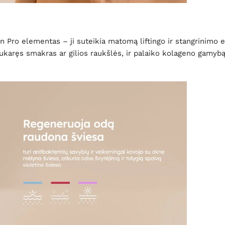
in Pro elementas – ji suteikia matomą liftingo ir stangrinimo 
karęs smakras ar gilios raukšlės, ir palaiko kolageno gamyb