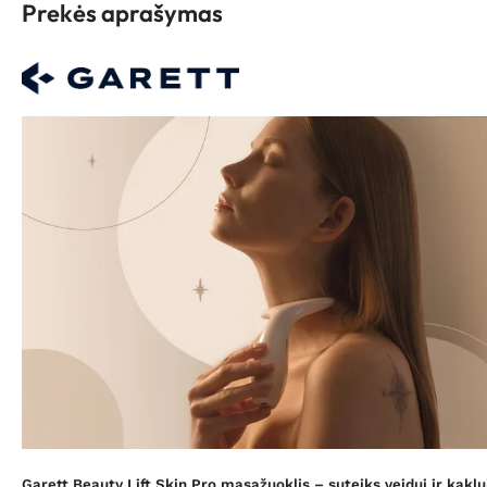
Prekės aprašymas
Garett Beauty Lift Skin Pro masažuoklis – suteiks veidui ir kaklu