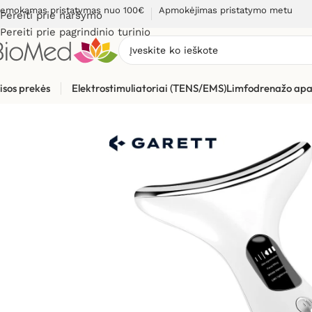
emokamas pristatymas nuo 100€
Apmokėjimas pristatymo metu
Pereiti prie naršymo
Pereiti prie pagrindinio turinio
isos prekės
Elektrostimuliatoriai (TENS/EMS)
Limfodrenažo apa
Pradžia
»
Grožio priežiūrai, odos problemoms
»
Grožio puoselė