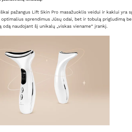
ai pažangus Lift Skin Pro masažuoklis veidui ir kaklui yra s
 optimalius sprendimus Jūsų odai, bet ir tobulą prigludimą be
ią odą naudojant šį unikalų „viskas viename“ įrankį.