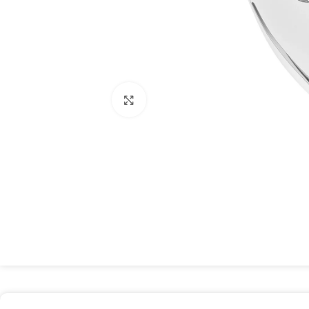
Spustelėkite, kad padidintumėte