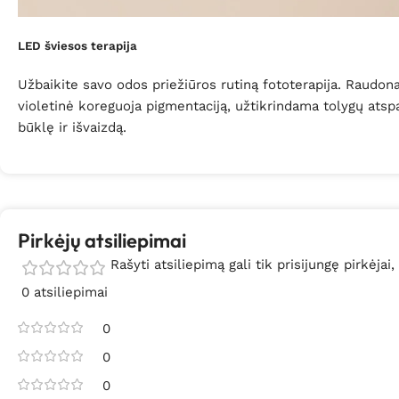
LED šviesos terapija
Užbaikite savo odos priežiūros rutiną fototerapija. Raudon
violetinė koreguoja pigmentaciją, užtikrindama tolygų atspa
būklę ir išvaizdą.
Pirkėjų atsiliepimai
Rašyti atsiliepimą gali tik prisijungę pirkėjai,
0 atsiliepimai
0
0
0