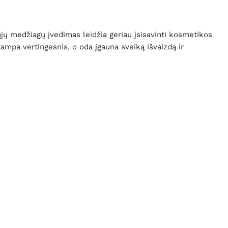
ųjų medžiagų įvedimas leidžia geriau įsisavinti kosmetikos
ampa vertingesnis, o oda įgauna sveiką išvaizdą ir