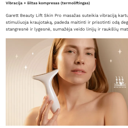
Vibracija + šiltas kompresas (termoliftingas)
Garett Beauty Lift Skin Pro masažas suteikia vibraciją kar
stimuliuoja kraujotaką, padeda maitinti ir prisotinti odą d
stangresnė ir lygesnė, sumažėja veido linijų ir raukšlių m