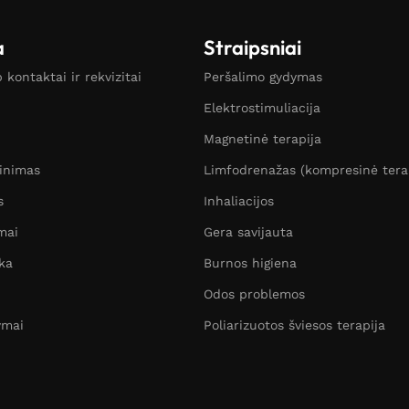
a
Straipsniai
kontaktai ir rekvizitai
Peršalimo gydymas
Elektrostimuliacija
Magnetinė terapija
žinimas
Limfodrenažas (kompresinė tera
s
Inhaliacijos
mai
Gera savijauta
ka
Burnos higiena
Odos problemos
ymai
Poliarizuotos šviesos terapija