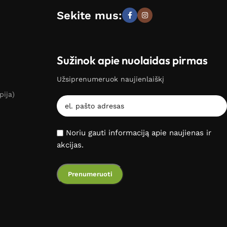
Sekite mus:
Sužinok apie nuolaidas pirmas
Užsiprenumeruok naujienlaiškį
pija)
Noriu gauti informaciją apie naujienas ir
akcijas.