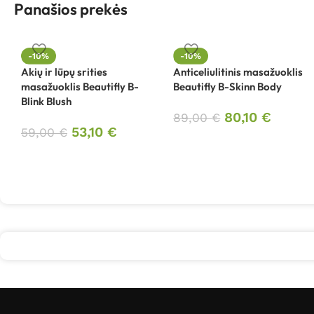
Panašios prekės
-10%
-10%
Akių ir lūpų srities
Anticeliulitinis masažuoklis
masažuoklis Beautifly B-
Beautifly B-Skinn Body
Blink Blush
80,10
€
89,00
€
53,10
€
59,00
€