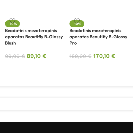
-10%
-10%
Beadatinis mezoterapinis
Beadatinis mezoterapinis
aparatas Beautifly B-Glossy
aparatas Beautifly B-Glossy
Blush
Pro
89,10
€
170,10
€
99,00
€
189,00
€