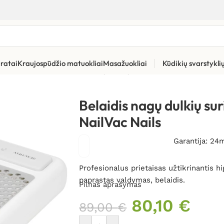
ratai
Kraujospūdžio matuokliai
Masažuokliai
Kūdikių svarstykl
jimo priemonės
»
Belaidis nagų dulkių surinkėjas Beautifly NailVa
Belaidis nagų dulkių su
NailVac Nails
Garantija: 24
Profesionalus prietaisas užtikrinantis h
paprastas valdymas, belaidis.
Pilnas aprašymas
80,10
€
89,00
€