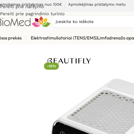
emokamas pristatymas nuo 100€
Apmokėjimas pristatymo metu
Pereiti prie naršymo
Pereiti prie pagrindinio turinio
isos prekės
Elektrostimuliatoriai (TENS/EMS)
Limfodrenažo apa
Pradžia
»
Grožio priežiūrai, odos problemoms
»
Grožio puoselė
-10%