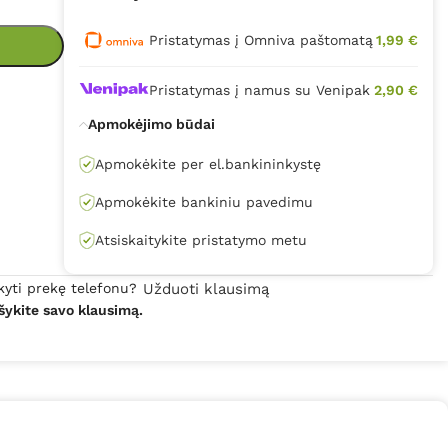
Pristatymas į Omniva paštomatą
1,99 €
Pristatymas į namus su Venipak
2,90 €
Apmokėjimo būdai
Apmokėkite per el.bankininkystę
Apmokėkite bankiniu pavedimu
Atsiskaitykite pristatymo metu
kyti prekę telefonu?
Užduoti klausimą
šykite savo klausimą.