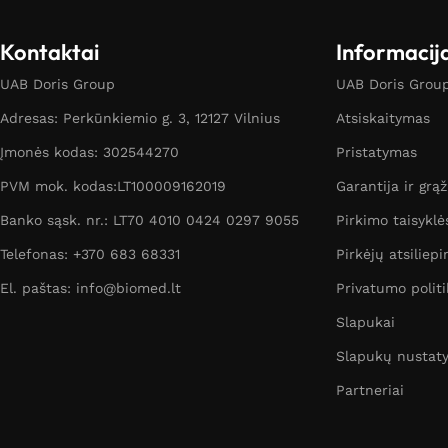
Kontaktai
Informacij
UAB Doris Group
UAB Doris Group 
Adresas: Perkūnkiemio g. 3, 12127 Vilnius
Atsiskaitymas
Įmonės kodas: 302544270
Pristatymas
PVM mok. kodas:LT100009162019
Garantija ir grą
Banko sąsk. nr.: LT70 4010 0424 0297 9055
Pirkimo taisyklė
Telefonas: +370 683 68331
Pirkėjų atsiliepi
El. paštas: info@biomed.lt
Privatumo politi
Slapukai
Slapukų nustat
Partneriai