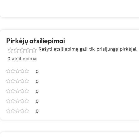
Pirkėjų atsiliepimai
Rašyti atsiliepimą gali tik prisijungę pirkėjai,
0 atsiliepimai
0
0
0
0
0