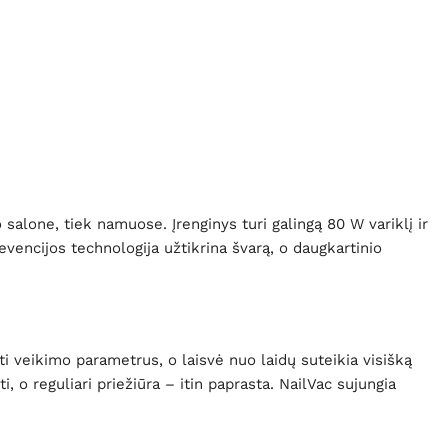
 salone, tiek namuose. Įrenginys turi galingą 80 W variklį ir
evencijos technologija užtikrina švarą, o daugkartinio
ti veikimo parametrus, o laisvė nuo laidų suteikia visišką
 o reguliari priežiūra – itin paprasta. NailVac sujungia