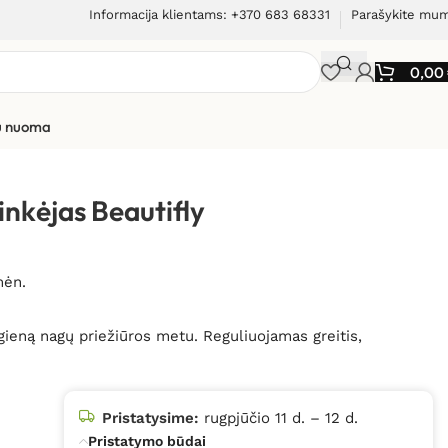
Informacija klientams: +370 683 68331
Parašykite mu
0,00
ių nuoma
c Nails
rinkėjas Beautifly
mėn.
igieną nagų priežiūros metu. Reguliuojamas greitis,
Pristatysime:
rugpjūčio 11 d. – 12 d.
Pristatymo būdai