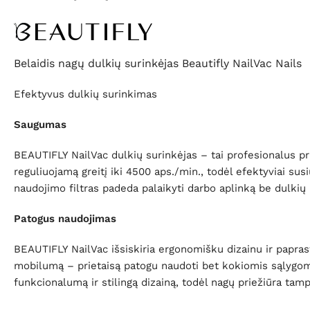
Belaidis nagų dulkių surinkėjas Beautifly NailVac Nails
Efektyvus dulkių surinkimas
Saugumas
BEAUTIFLY NailVac dulkių surinkėjas – tai profesionalus prie
reguliuojamą greitį iki 4500 aps./min., todėl efektyviai su
naudojimo filtras padeda palaikyti darbo aplinką be dulkių
Patogus naudojimas
BEAUTIFLY NailVac išsiskiria ergonomišku dizainu ir paprast
mobilumą – prietaisą patogu naudoti bet kokiomis sąlygomis. 
funkcionalumą ir stilingą dizainą, todėl nagų priežiūra tam