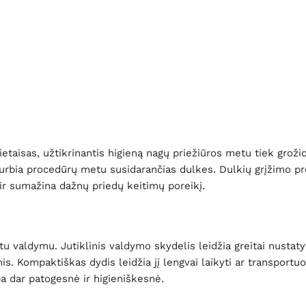
taisas, užtikrinantis higieną nagų priežiūros metu tiek grožio
siurbia procedūrų metu susidarančias dulkes. Dulkių grįžimo pr
 ir sumažina dažnų priedų keitimų poreikį.
u valdymu. Jutiklinis valdymo skydelis leidžia greitai nustaty
Kompaktiškas dydis leidžia jį lengvai laikyti ar transportuoti,
pa dar patogesnė ir higieniškesnė.