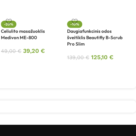
-20%
-10%
Celiulito masažuoklis
Daugiafunkcinis odos
E
Medivon ME-800
šveitiklis Beautifly B-Scrub
M
Pro Slim
39,20
€
49,00
€
125,10
€
139,00
€