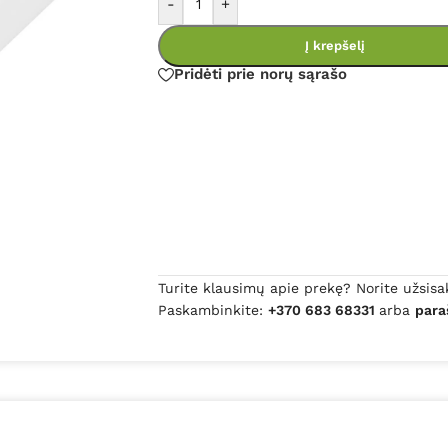
-
+
Į krepšelį
Pridėti prie norų sąrašo
Turite klausimų apie prekę? Norite užsisa
Paskambinkite:
+370 683 68331
arba
para