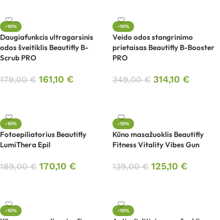
-10%
-10%
Daugiafunkcis ultragarsinis
Veido odos stangrinimo
odos šveitiklis Beautifly B-
prietaisas Beautifly B-Booster
Scrub PRO
PRO
161,10
€
314,10
€
179,00
€
349,00
€
Į krepšelį
Į krepšelį
-10%
-10%
Fotoepiliatorius Beautifly
Kūno masažuoklis Beautifly
LumiThera Epil
Fitness Vitality Vibes Gun
170,10
€
125,10
€
189,00
€
139,00
€
Į krepšelį
Į krepšelį
-10%
-10%