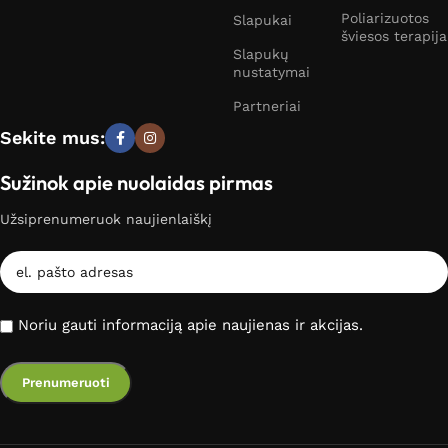
Poliarizuotos
Slapukai
šviesos terapija
Slapukų
nustatymai
Partneriai
Sekite mus:
Sužinok apie nuolaidas pirmas
Užsiprenumeruok naujienlaiškį
Noriu gauti informaciją apie naujienas ir akcijas.