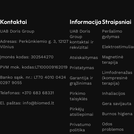
Kontaktai
Informacija
Straipsniai
UAB Doris Group
UAB Doris
Peršalimo
Group
gydymas
Adresas: Perkūnkiemio g. 3, 12127
kontaktai ir
Vilnius
Elektrostimulia
rekvizitai
Įmonės kodas: 302544270
Magnetinė
Atsiskaitymas
terapija
PVM mok. kodas:LT100009162019
Pristatymas
Limfodrenažas
Banko sąsk. nr.: LT70 4010 0424
Garantija ir
(kompresinė
0297 9055
grąžinimas
terapija)
Telefonas: +370 683 68331
Pirkimo
Inhaliacijos
taisyklės
El. paštas: info@biomed.lt
Gera savijauta
Pirkėjų
Burnos higiena
atsiliepimai
Odos
Privatumo
problemos
politika