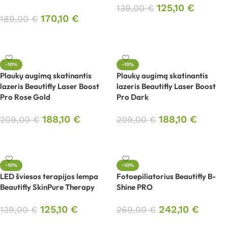
125,10
€
139,00
€
170,10
€
189,00
€
Į krepšelį
Į krepšelį
-10%
-10%
Plaukų augimą skatinantis
Plaukų augimą skatinantis
lazeris Beautifly Laser Boost
lazeris Beautifly Laser Boost
Pro Rose Gold
Pro Dark
188,10
€
188,10
€
209,00
€
209,00
€
Į krepšelį
Į krepšelį
-10%
-10%
LED šviesos terapijos lempa
Fotoepiliatorius Beautifly B-
Beautifly SkinPure Therapy
Shine PRO
125,10
€
242,10
€
139,00
€
269,00
€
Į krepšelį
Į krepšelį