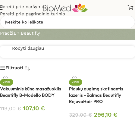
Pereiti prie naršymo
Pereiti prie pagrindinio turinio
Beautifly
Pradžia
»
Beautifly
Rodyti daugiau
Filtruoti
-10%
-10%
Vakuuminis kūno masažuoklis
Plaukų augimą skatinantis
Beautifly B-Modello BODY
lazeris – šalmas Beautifly
RejuvaHair PRO
107,10
€
119,00
€
296,10
€
329,00
€
Į krepšelį
Į krepšelį