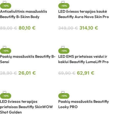
-10%
-10%
Anticeliulitinis masažuoklis
LED šviesos terapijos kaukė
Beautifly B-Skinn Body
Beautifly Aura Nova Skin Pro
80,10
€
314,10
€
89,00
€
349,00
€
Į krepšelį
Į krepšelį
-10%
-10%
Paakių masažuoklis Beautifly B-
LED EMS prietaisas veidui ir
Sensi
kaklui Beautifly LumaLift Pro
26,01
€
62,91
€
28,90
€
69,90
€
Į krepšelį
Į krepšelį
-10%
-10%
LED šviesos terapijos
Paakių masažuoklis Beautifly
prietaisas Beautifly SkinWOW
Looky PRO
Shot Golden