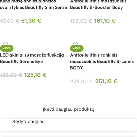
Kūno masę analizuojančios
Anticeliulitinis masažuoklis
svarstyklės Beautifly Slim Sense
Beautifly B-Booster Body
51,30
€
161,10
€
57,00
€
179,00
€
Į krepšelį
Į krepšelį
-10%
-10%
LED akiniai su masažo funkcija
Anticeliulitinis rankinis
Beautifly Serene Eye
masažuoklis Beautifly B-Lumix
BODY
125,10
€
139,00
€
251,10
€
279,00
€
Į krepšelį
Į krepšelį
Įkelti daugiau produktų
Rodyti daugiau