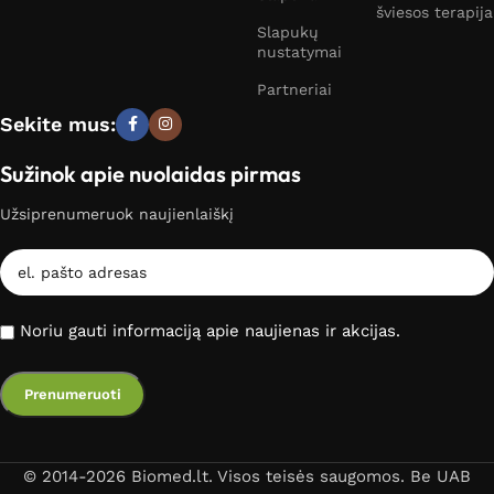
šviesos terapija
Slapukų
nustatymai
Partneriai
Sekite mus:
Sužinok apie nuolaidas pirmas
Užsiprenumeruok naujienlaiškį
Noriu gauti informaciją apie naujienas ir akcijas.
© 2014-2026 Biomed.lt. Visos teisės saugomos. Be UAB