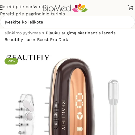
Pereiti prie naršymo
Pereiti prie pagrindinio turinio
Pradžia
»
Grožio priežiūrai, odos problemoms
»
Plaukų
slinkimo gydymas
»
Plaukų augimą skatinantis lazeris
Beautifly Laser Boost Pro Dark
-10%