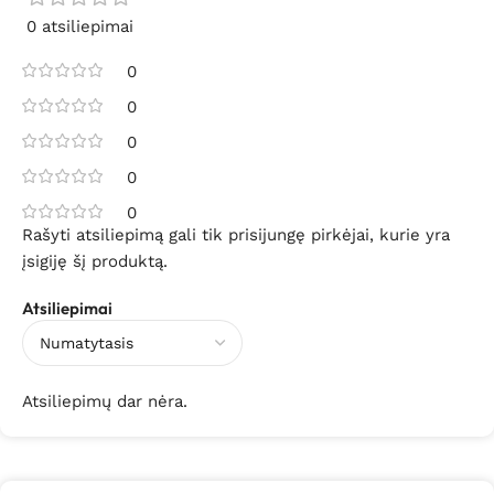
0 atsiliepimai
0
0
0
0
0
Rašyti atsiliepimą gali tik prisijungę pirkėjai, kurie yra
įsigiję šį produktą.
Atsiliepimai
Atsiliepimų dar nėra.