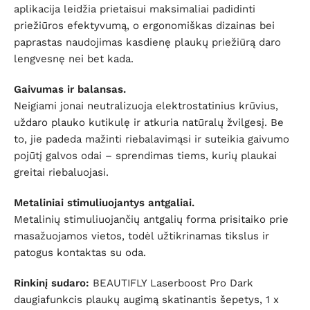
aplikacija leidžia prietaisui maksimaliai padidinti
priežiūros efektyvumą, o ergonomiškas dizainas bei
paprastas naudojimas kasdienę plaukų priežiūrą daro
lengvesnę nei bet kada.
Gaivumas ir balansas.
Neigiami jonai neutralizuoja elektrostatinius krūvius,
uždaro plauko kutikulę ir atkuria natūralų žvilgesį. Be
to, jie padeda mažinti riebalavimąsi ir suteikia gaivumo
pojūtį galvos odai – sprendimas tiems, kurių plaukai
greitai riebaluojasi.
Metaliniai stimuliuojantys antgaliai.
Metalinių stimuliuojančių antgalių forma prisitaiko prie
masažuojamos vietos, todėl užtikrinamas tikslus ir
patogus kontaktas su oda.
Rinkinį sudaro:
BEAUTIFLY Laserboost Pro Dark
daugiafunkcis plaukų augimą skatinantis šepetys, 1 x