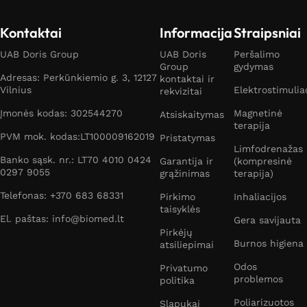
Kontaktai
Informacija
Straipsniai
UAB Doris Group
UAB Doris
Peršalimo
Group
gydymas
Adresas: Perkūnkiemio g. 3, 12127
kontaktai ir
Vilnius
Elektrostimulia
rekvizitai
Įmonės kodas: 302544270
Magnetinė
Atsiskaitymas
terapija
PVM mok. kodas:LT100009162019
Pristatymas
Limfodrenažas
Banko sąsk. nr.: LT70 4010 0424
Garantija ir
(kompresinė
0297 9055
grąžinimas
terapija)
Telefonas: +370 683 68331
Pirkimo
Inhaliacijos
taisyklės
El. paštas: info@biomed.lt
Gera savijauta
Pirkėjų
Burnos higiena
atsiliepimai
Odos
Privatumo
problemos
politika
Poliarizuotos
Slapukai