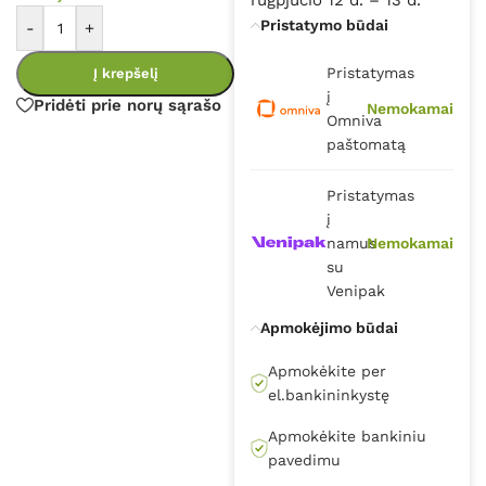
Pristatymo būdai
-
+
Pristatymas
Į krepšelį
į
Pridėti prie norų sąrašo
Nemokamai
Omniva
paštomatą
Pristatymas
į
namus
Nemokamai
su
Venipak
Apmokėjimo būdai
Apmokėkite per
el.bankininkystę
Apmokėkite bankiniu
pavedimu