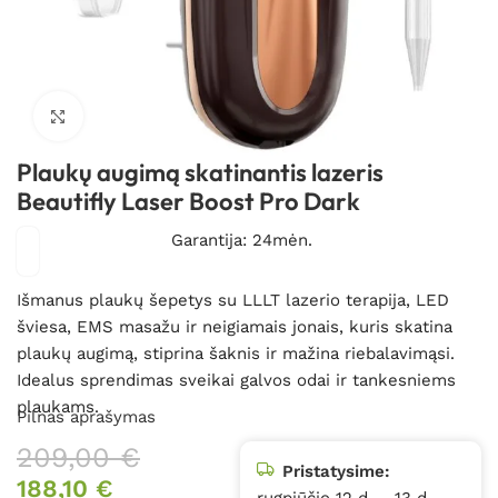
Spustelėkite, kad padidintumėte
Plaukų augimą skatinantis lazeris
Beautifly Laser Boost Pro Dark
Garantija: 24mėn.
Išmanus plaukų šepetys su LLLT lazerio terapija, LED
šviesa, EMS masažu ir neigiamais jonais, kuris skatina
plaukų augimą, stiprina šaknis ir mažina riebalavimąsi.
Idealus sprendimas sveikai galvos odai ir tankesniems
plaukams.
Pilnas aprašymas
209,00
€
Pristatysime:
188,10
€
rugpjūčio 12 d. – 13 d.