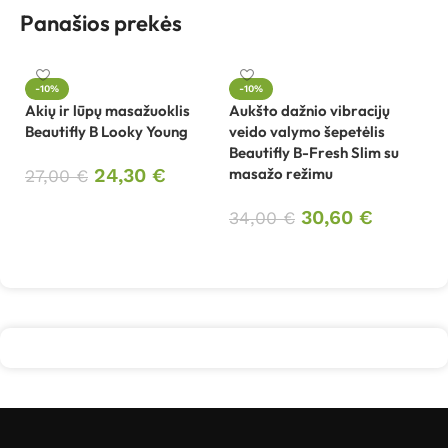
Panašios prekės
-10%
-10%
Akių ir lūpų masažuoklis
Aukšto dažnio vibracijų
Beautifly B Looky Young
veido valymo šepetėlis
Au
Beautifly B-Fresh Slim su
ve
24,30
€
masažo režimu
Be
27,00
€
Į krepšelį
30,60
€
34,00
€
3
Į krepšelį