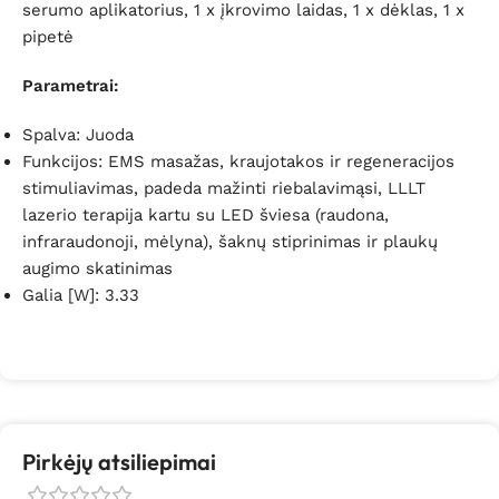
serumo aplikatorius, 1 x įkrovimo laidas, 1 x dėklas, 1 x
pipetė
Parametrai:
Spalva: Juoda
Funkcijos: EMS masažas, kraujotakos ir regeneracijos
stimuliavimas, padeda mažinti riebalavimąsi, LLLT
lazerio terapija kartu su LED šviesa (raudona,
infraraudonoji, mėlyna), šaknų stiprinimas ir plaukų
augimo skatinimas
Galia [W]: 3.33
Pirkėjų atsiliepimai