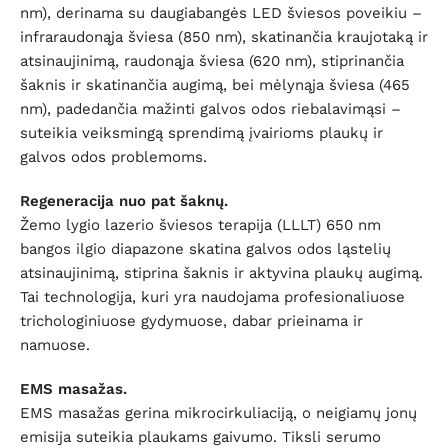
nm), derinama su daugiabangės LED šviesos poveikiu –
infraraudonąja šviesa (850 nm), skatinančia kraujotaką ir
atsinaujinimą, raudonąja šviesa (620 nm), stiprinančia
šaknis ir skatinančia augimą, bei mėlynąja šviesa (465
nm), padedančia mažinti galvos odos riebalavimąsi –
suteikia veiksmingą sprendimą įvairioms plaukų ir
galvos odos problemoms.
Regeneracija nuo pat šaknų.
Žemo lygio lazerio šviesos terapija (LLLT) 650 nm
bangos ilgio diapazone skatina galvos odos ląstelių
atsinaujinimą, stiprina šaknis ir aktyvina plaukų augimą.
Tai technologija, kuri yra naudojama profesionaliuose
trichologiniuose gydymuose, dabar prieinama ir
namuose.
EMS masažas.
EMS masažas gerina mikrocirkuliaciją, o neigiamų jonų
emisija suteikia plaukams gaivumo. Tiksli serumo