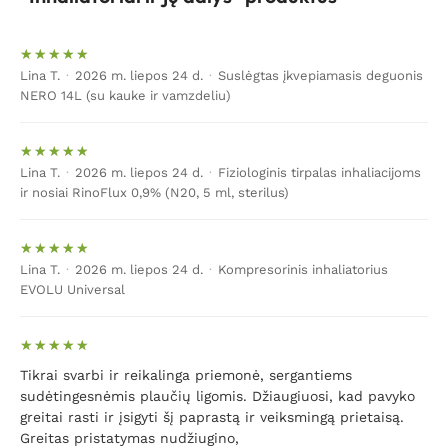
Inhaliatorius, pirmiausia, naudojamas tuomet, kai
žmogus jau skundžiasi kvėpavimo takų ligomis. Priimta
manyti, kad jis labiausiai rekomenduojamas vaikams bei
Lina T.
·
2026 m. liepos 24 d.
·
Suslėgtas įkvepiamasis deguonis
NERO 14L (su kauke ir vamzdeliu)
kūdikiams. Visgi statistika rodo, jog paprastas
inhaliatorius guli ir daugelio suaugusių žmonių
stalčiuose. Paprasčiausiai jie juos naudoja retai. Žinoma,
jeigu inhaliatorių pirkote seniai, galbūt jis atrodo
Lina T.
·
2026 m. liepos 24 d.
·
Fiziologinis tirpalas inhaliacijoms
ir nosiai RinoFlux 0,9% (N20, 5 ml, sterilus)
neestetiškai, o ir pats naudojimas gana sudėtingas.
Biomed.lt siūlo platų pasirinkimą, kad kiekvienas
asmuo susirastų jam patį patraukliausią inhaliatorių
(ultragarsinį, kompresorinį, druskų ar kt.), kuris padėtų
Lina T.
·
2026 m. liepos 24 d.
·
Kompresorinis inhaliatorius
EVOLU Universal
tiek nuo peršalimo, tiek nuo kitų rimtų kvėpavimo takų
ligų. Nauda – akivaizdi, tik reikia ja pasinaudoti.
Kam naudojamas inhaliatorius?
Jis naudojamas
Tikrai svarbi ir reikalinga priemonė, sergantiems
vaikams ir suaugusiems, kai reikia drėkinti kvėpavimo
sudėtingesnėmis plaučių ligomis. Džiaugiuosi, kad pavyko
takus, sumažinti bronchų spazmus, palengvinti
greitai rasti ir įsigyti šį paprastą ir veiksmingą prietaisą.
sekreciją, taip pat mažinti uždegimus. Atsižvelgdami į
Greitas pristatymas nudžiugino,