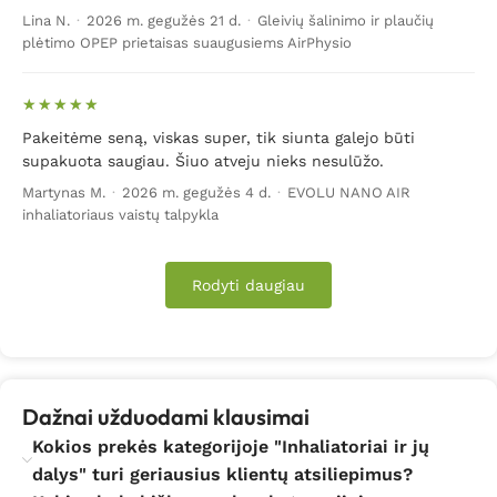
tai, galime teigti, jog inhaliatorius yra labai geras
Lina N.
·
2026 m. gegužės 21 d.
·
Gleivių šalinimo ir plaučių
pasirinkimas gydant bronchitą, bronchinę astmą,
plėtimo OPEP prietaisas suaugusiems AirPhysio
laringitą, plaučių uždegimą, viršutines kvėpavimo takų
ligas.
Ką pilti?
Priklausomai nuo indikacijų (inhaliatorius
Pakeitėme seną, viskas super, tik siunta galejo būti
supakuota saugiau. Šiuo atveju nieks nesulūžo.
naudojamas gydymui ar profilaktikai), galima rinktis, ar
inhaliacijoms naudosite medikamentus, ar eterinius
Martynas M.
·
2026 m. gegužės 4 d.
·
EVOLU NANO AIR
inhaliatoriaus vaistų talpykla
aliejus. Medikamentus turėtų skirti gydytojas ir nurodyti
tikslias jų naudojimo inhaliacijoms dozes. Eterinius
aliejus galite pasirinkti ir patys. Daugelio jų savybės yra
Rodyti daugiau
puikios tiek gydymo, tiek ir profilaktikos kontekste.
Daugelis eterinių aliejų pasižymi antibakteriniu
poveikiu, tad inhaliacija gali būti ir turėtų būti atliekama
ne tik naudojant vaistus, tačiau ir įsigijus pačius
Dažnai užduodami klausimai
įvairiausius aliejus. Kokybiškai atliekamos inhaliacijos
Kokios prekės kategorijoje "Inhaliatoriai ir jų
gali padėti išvengti kasmetinių peršalimo ligų, kurios
dalys" turi geriausius klientų atsiliepimus?
dažniausiai „ateina“ kartu su vėsiuoju metų laiku.