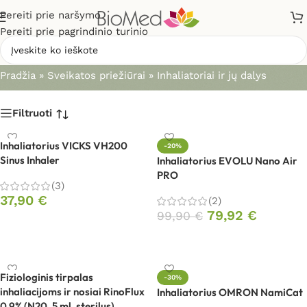
Pereiti prie naršymo
Pereiti prie pagrindinio turinio
Inhaliatoriai ir jų dalys
Pradžia
»
Sveikatos priežiūrai
»
Inhaliatoriai ir jų dalys
Filtruoti
Inhaliatorius VICKS VH200
-20%
Sinus Inhaler
Inhaliatorius EVOLU Nano Air
PRO
(3)
37,90
€
(2)
79,92
€
99,90
€
Į krepšelį
Į krepšelį
Fiziologinis tirpalas
-30%
inhaliacijoms ir nosiai RinoFlux
Inhaliatorius OMRON NamiCat
0,9% (N20, 5 ml, sterilus)