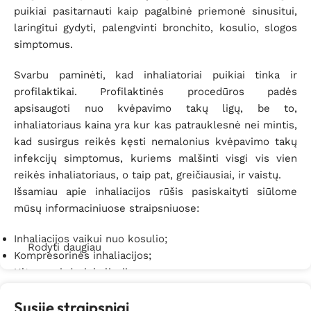
puikiai pasitarnauti kaip pagalbinė priemonė sinusitui,
laringitui gydyti, palengvinti bronchito, kosulio, slogos
simptomus.
Svarbu paminėti, kad inhaliatoriai puikiai tinka ir
profilaktikai. Profilaktinės procedūros padės
apsisaugoti nuo kvėpavimo takų ligų, be to,
inhaliatoriaus kaina yra kur kas patrauklesnė nei mintis,
kad susirgus reikės kęsti nemalonius kvėpavimo takų
infekcijų simptomus, kuriems malšinti visgi vis vien
reikės inhaliatoriaus, o taip pat, greičiausiai, ir vaistų.
Išsamiau apie inhaliacijos rūšis pasiskaityti siūlome
mūsų informaciniuose straipsniuose:
Inhaliacijos vaikui nuo kosulio
;
Rodyti daugiau
Kompresorinės inhaliacijos
;
Ultragarsinės inhaliacijos
;
Druskų inhaliacijos
;
Susiję straipsniai
Elektriniai inhaliatoriai
.