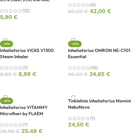
(4)
42,00
€
(12)
60,00
€
5,90
€
Į krepšelį
Į krepšelį
-10%
-23%
Inhaliatorius VICKS V1300
Inhaliatorius OMRON NE-C101
Steam Inhaler
Essential
(7)
(10)
8,99
€
34,65
€
9,99
€
45,00
€
Į krepšelį
Į krepšelį
Tinklelinis inhaliatorius Momini
-15%
NebuNova
Inhaliatorius VITAMMY
Microfine+ by FLAEM
(1)
24,50
€
(7)
25,49
€
29,99
€