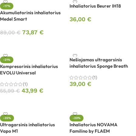
Inhaliatorius Beurer IH18
-17%
Akumuliatorinis inhaliatorius
36,00
€
Medel Smart
Į krepšelį
73,87
€
89,00
€
Į krepšelį
Nešiojamas ultragarsinis
-21%
inhaliatorius Sponge Breath
Kompresorinis inhaliatorius
EVOLU Universal
(1)
39,00
€
(1)
43,99
€
55,99
€
Į krepšelį
Į krepšelį
-35%
-20%
Ultragarsinis inhaliatorius
Inhaliatorius NOVAMA
Vapo M1
Familino by FLAEM