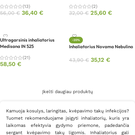
(13)
(2)
36,40
€
25,60
€
56,00
€
32,00
€
Į krepšelį
Į krepšelį
Ultragarsinis inhaliatorius
-20%
Medisana IN 525
Inhaliatorius Novama Nebulino
(21)
35,12
€
43,90
€
58,50
€
Į krepšelį
Į krepšelį
Įkelti daugiau produktų
Kamuoja kosulys, laringitas, kvėpavimo takų infekcijos?
Tuomet rekomenduojame įsigyti inhaliatorių, kuris yra
laikomas efektyvia gydymo priemone, padedančia
sergant kvėpavimo takų ligomis. Inhaliatorius gali