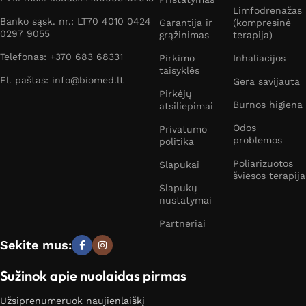
įsigyti internetu. Kartu su prekių aprašymais svetainėje
Limfodrenažas
Banko sąsk. nr.: LT70 4010 0424
rasite inhaliatorių kainas bei akcijas. Taip pat turime ką
Garantija ir
(kompresinė
0297 9055
grąžinimas
terapija)
pasiūlyti ir tiems, kurie nori įsigyti inhaliatorių pigiau.
Telefonas: +370 683 68331
Pirkimo
Inhaliacijos
Naudokite inhaliatorius ir mėgaukitės lengvu kvėpavimu
taisyklės
El. paštas: info@biomed.lt
Gera savijauta
kiekvieną dieną.
Pirkėjų
Burnos higiena
atsiliepimai
Inhaliatorius: kaip išsirinkti?
Odos
Privatumo
problemos
politika
Nuspręsti, koks inhaliatorius geriausias, padės
atsakymas į kelis klausimus. Pirmiausia, įvertinkite,
Poliarizuotos
Slapukai
šviesos terapija
kokio amžiaus asmenys naudosis prietaisu
. Ar
Slapukų
prietaisas bus skirtas tik vaikams, o gal tik
nustatymai
suaugusiems? Jei norite inhaliatoriaus, tiksiančio
Partneriai
visiems šeimos nariams, rinkitės universalų – tokių
rinkoje daug. Jei aparatą naudos vaikai, prioritetą teikite
Sekite mus:
veikiantiems tyliau, nes mažesni vaikai gali bijoti
Sužinok apie nuolaidas pirmas
skleidžiamo garso.
Užsiprenumeruok naujienlaiškį