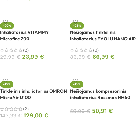
Į krepšelį
Į krepšelį
-20%
-23%
Inhaliatorius VITAMMY
Nešiojamas tinklelinis
Microfine 200
inhaliatorius EVOLU NANO AIR
(2)
(8)
23,99
€
66,99
€
29,99
€
86,99
€
Į krepšelį
Į krepšelį
-10%
-15%
Tinklelinis inhaliatorius OMRON
Nešiojamas kompresorinis
MicroAir U100
inhaliatorius Rossmax NH60
(2)
50,91
€
59,90
€
129,00
€
143,33
€
Į krepšelį
Į krepšelį