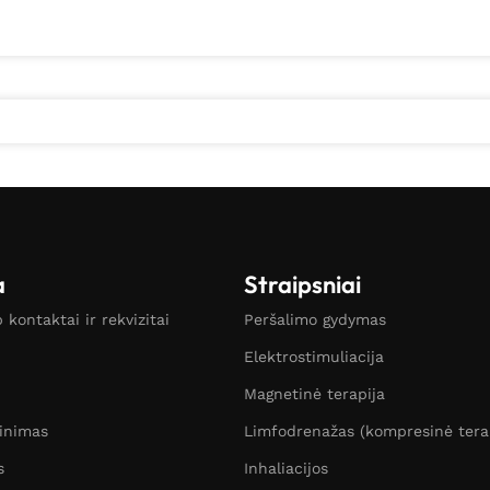
a
Straipsniai
kontaktai ir rekvizitai
Peršalimo gydymas
Elektrostimuliacija
Magnetinė terapija
žinimas
Limfodrenažas (kompresinė tera
s
Inhaliacijos