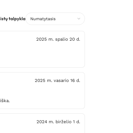
stų talpykla
2025 m. spalio 20 d.
2025 m. vasario 16 d.
iška.
2024 m. birželio 1 d.