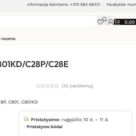
Informacija klientams: +370 683 68331
Parašykite mu
0,00
ių nuoma
istų talpykla
C801KD/C28P/C28E
(
12
įvertinimų)
28P, C801, C801KD
Pristatysime:
rugpjūčio 10 d. – 11 d.
Pristatymo būdai