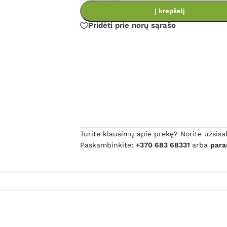
Į krepšelį
Pridėti prie norų sąrašo
Turite klausimų apie prekę? Norite užsisa
Paskambinkite:
+370 683 68331
arba
para