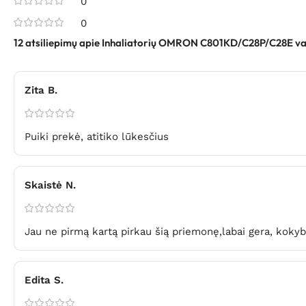
0
0
12 atsiliepimų apie
Inhaliatorių OMRON C801KD/C28P/C28E vai
Zita B.
Puiki prekė, atitiko lūkesčius
Skaistė N.
Jau ne pirmą kartą pirkau šią priemonę,labai gera, kokyb
Edita S.