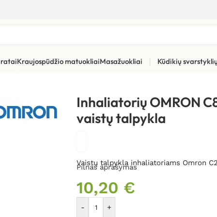
ratai
Kraujospūdžio matuokliai
Masažuokliai
Kūdikių svarstykl
atorių priedai ir dalys
»
Inhaliatorių OMRON C801KD/C28P/C28E va
Inhaliatorių OMRON 
vaistų talpykla
Vaistų talpykla inhaliatoriams Omron C
Pilnas aprašymas
10,20
€
-
+