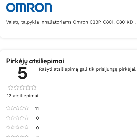
Vaistų talpykla inhaliatoriams Omron C28P, C801, C801KD .
Pirkėjų atsiliepimai
5
Rašyti atsiliepimą gali tik prisijungę pirkėjai,
12 atsiliepimai
11
0
0