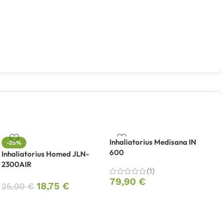
Inhaliatorius Medisana IN
-25%
600
Inhaliatorius Homed JLN-
I
2300AIR
F
(1)
79,90
€
18,75
€
25,00
€