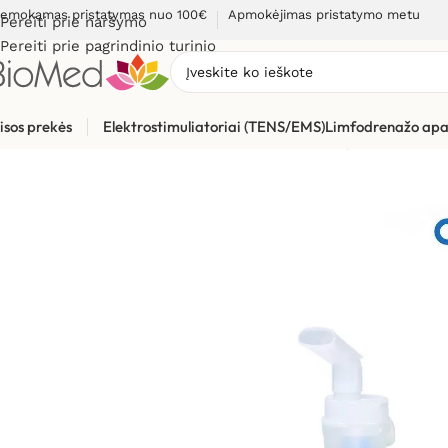
emokamas pristatymas nuo 100€
Apmokėjimas pristatymo metu
Pereiti prie naršymo
Pereiti prie pagrindinio turinio
isos prekės
Elektrostimuliatoriai (TENS/EMS)
Limfodrenažo apa
Pradžia
»
Sveikatos priežiūrai
»
Inhaliatoriai ir jų dalys
»
Inhali