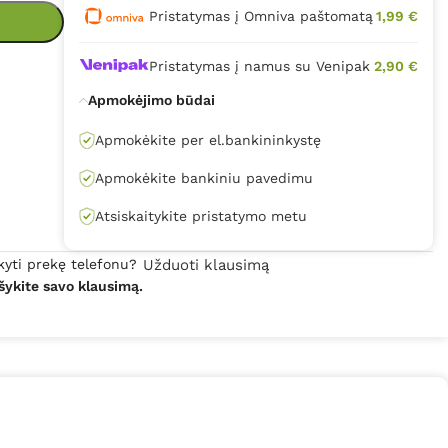
Pristatymas į Omniva paštomatą
1,99 €
Pristatymas į namus su Venipak
2,90 €
Apmokėjimo būdai
Apmokėkite per el.bankininkystę
Apmokėkite bankiniu pavedimu
Atsiskaitykite pristatymo metu
kyti prekę telefonu?
Užduoti klausimą
šykite savo klausimą.