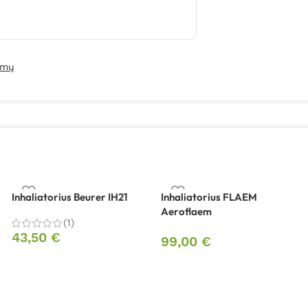
imų
Inhaliatorius Beurer IH21
Inhaliatorius FLAEM
Aeroflaem
(1)
43,50
€
99,00
€