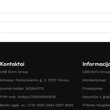
Kontaktai
Informacij
UAB Doris Group
UAB Doris Group 
Adresas: Perkūnkiemio g. 3, 12127 Vilnius
Atsiskaitymas
Įmonės kodas: 302544270
Pristatymas
PVM mok. kodas:LT100009162019
Garantija ir grą
Banko sąsk. nr.: LT70 4010 0424 0297 9055
Pirkimo taisyklė