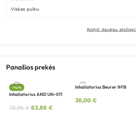
Viskas puiku
Rodyti daugiau atsiliep
Panašios prekės
Inhaliatorius Beurer IH18
-10%
Inhaliatorius AND UN-011
36,00
€
63,86
€
70,96
€