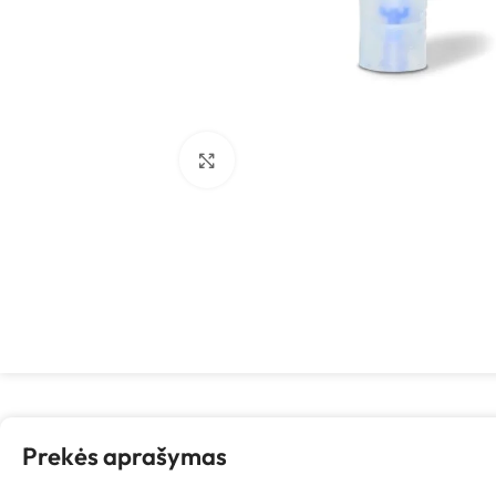
Spustelėkite, kad padidintumėte
Prekės aprašymas