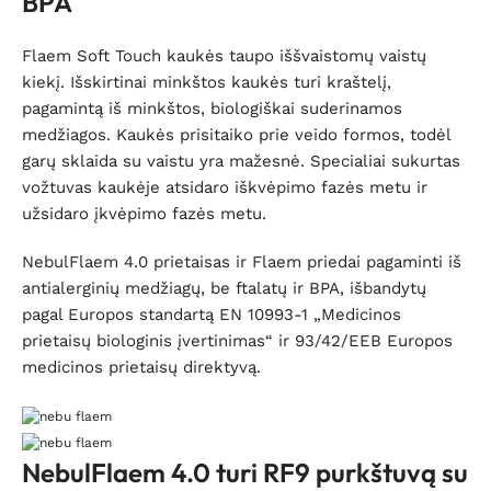
BPA
Flaem Soft Touch kaukės taupo iššvaistomų vaistų
kiekį. Išskirtinai minkštos kaukės turi kraštelį,
pagamintą iš minkštos, biologiškai suderinamos
medžiagos. Kaukės prisitaiko prie veido formos, todėl
garų sklaida su vaistu yra mažesnė. Specialiai sukurtas
vožtuvas kaukėje atsidaro iškvėpimo fazės metu ir
užsidaro įkvėpimo fazės metu.
NebulFlaem 4.0 prietaisas ir Flaem priedai pagaminti iš
antialerginių medžiagų, be ftalatų ir BPA, išbandytų
pagal Europos standartą EN 10993-1 „Medicinos
prietaisų biologinis įvertinimas“ ir 93/42/EEB Europos
medicinos prietaisų direktyvą.
NebulFlaem 4.0 turi RF9 purkštuvą su