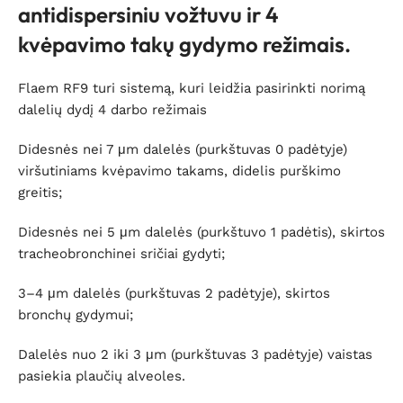
antidispersiniu vožtuvu ir 4
kvėpavimo takų gydymo režimais.
Flaem RF9 turi sistemą, kuri leidžia pasirinkti norimą
dalelių dydį 4 darbo režimais
Didesnės nei 7 μm dalelės (purkštuvas 0 padėtyje)
viršutiniams kvėpavimo takams, didelis purškimo
greitis;
Didesnės nei 5 μm dalelės (purkštuvo 1 padėtis), skirtos
tracheobronchinei sričiai gydyti;
3–4 μm dalelės (purkštuvas 2 padėtyje), skirtos
bronchų gydymui;
Dalelės nuo 2 iki 3 μm (purkštuvas 3 padėtyje) vaistas
pasiekia plaučių alveoles.