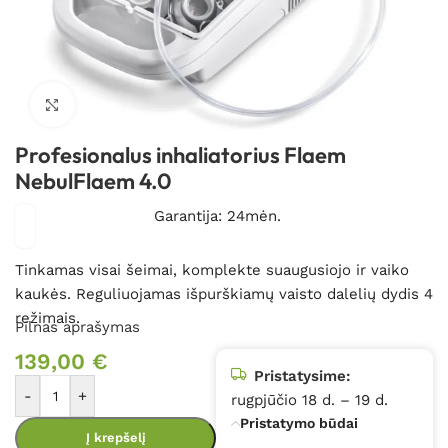
Spustelėkite, kad padidintumėte
Profesionalus inhaliatorius Flaem
NebulFlaem 4.0
Garantija: 24mėn.
Tinkamas visai šeimai, komplekte suaugusiojo ir vaiko
kaukės. Reguliuojamas išpurškiamų vaisto dalelių dydis 4
režimais.
Pilnas aprašymas
139,00
€
Pristatysime:
-
+
rugpjūčio 18 d. – 19 d.
Pristatymo būdai
Į krepšelį