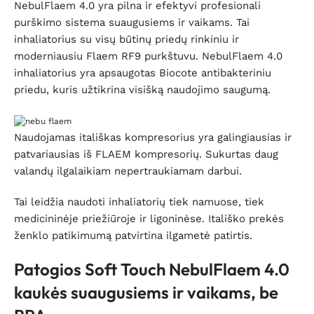
NebulFlaem 4.0 yra pilna ir efektyvi profesionali
purškimo sistema suaugusiems ir vaikams. Tai
inhaliatorius su visų būtinų priedų rinkiniu ir
moderniausiu Flaem RF9 purkštuvu. NebulFlaem 4.0
inhaliatorius yra apsaugotas Biocote antibakteriniu
priedu, kuris užtikrina visišką naudojimo saugumą.
Naudojamas itališkas kompresorius yra galingiausias ir
patvariausias iš FLAEM kompresorių. Sukurtas daug
valandų ilgalaikiam nepertraukiamam darbui.
Tai leidžia naudoti inhaliatorių tiek namuose, tiek
medicininėje priežiūroje ir ligoninėse. Itališko prekės
ženklo patikimumą patvirtina ilgametė patirtis.
Patogios Soft Touch NebulFlaem 4.0
kaukės suaugusiems ir vaikams, be