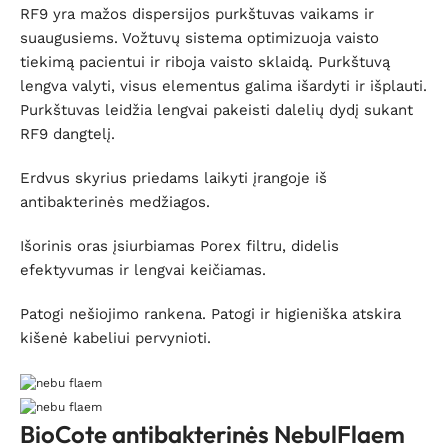
RF9 yra mažos dispersijos purkštuvas vaikams ir
suaugusiems. Vožtuvų sistema optimizuoja vaisto
tiekimą pacientui ir riboja vaisto sklaidą. Purkštuvą
lengva valyti, visus elementus galima išardyti ir išplauti.
Purkštuvas leidžia lengvai pakeisti dalelių dydį sukant
RF9 dangtelį.
Erdvus skyrius priedams laikyti įrangoje iš
antibakterinės medžiagos.
Išorinis oras įsiurbiamas Porex filtru, didelis
efektyvumas ir lengvai keičiamas.
Patogi nešiojimo rankena. Patogi ir higieniška atskira
kišenė kabeliui pervynioti.
BioCote antibakterinės NebulFlaem