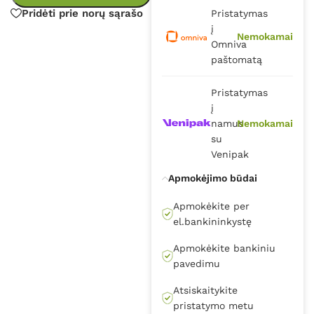
Pridėti prie norų sąrašo
Pristatymas
į
Nemokamai
Omniva
paštomatą
Pristatymas
į
namus
Nemokamai
su
Venipak
Apmokėjimo būdai
Apmokėkite per
el.bankininkystę
Apmokėkite bankiniu
pavedimu
Atsiskaitykite
pristatymo metu