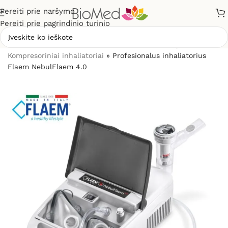
Pereiti prie naršymo
Pereiti prie pagrindinio turinio
Pradžia
»
Sveikatos priežiūrai
»
Inhaliatoriai ir jų dalys
»
Kompresoriniai inhaliatoriai
»
Profesionalus inhaliatorius
Flaem NebulFlaem 4.0