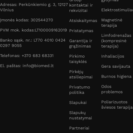
Adresas: Perkūnkiemio g. 3, 12127
kontaktai ir
Vilnius
Elektrostimulia
rekvizitai
Įmonės kodas: 302544270
Magnetinė
Atsiskaitymas
terapija
PVM mok. kodas:LT100009162019
Pristatymas
Limfodrenažas
Banko sąsk. nr.: LT70 4010 0424
Garantija ir
(kompresinė
0297 9055
grąžinimas
terapija)
Telefonas: +370 683 68331
Pirkimo
Inhaliacijos
taisyklės
El. paštas: info@biomed.lt
Gera savijauta
Pirkėjų
Burnos higiena
atsiliepimai
Odos
Privatumo
problemos
politika
Poliarizuotos
Slapukai
šviesos terapija
Slapukų
nustatymai
Partneriai