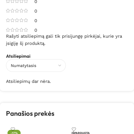
0
0
0
0
Rašyti atsiliepimą gali tik prisijungę pirkėjai, kurie yra
įsigiję šį produktą.
Atsiliepimai
Atsiliepimų dar nėra.
Panašios prekės
-17%
IŠPARDUOTA