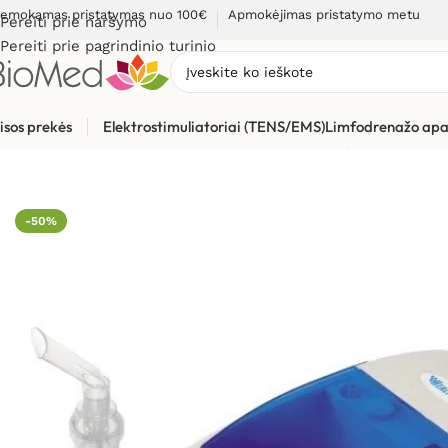
emokamas pristatymas nuo 100€
Apmokėjimas pristatymo metu
Pereiti prie naršymo
Pereiti prie pagrindinio turinio
isos prekės
Elektrostimuliatoriai (TENS/EMS)
Limfodrenažo apa
Pradžia
»
Sveikatos priežiūrai
»
Inhaliatoriai ir jų dalys
»
Kompre
-50%