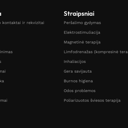
a
Straipsniai
kontaktai ir rekvizitai
Peršalimo gydymas
Elektrostimuliacija
Magnetinė terapija
žinimas
Limfodrenažas (kompresinė tera
s
Inhaliacijos
mai
Gera savijauta
ka
Burnos higiena
Odos problemos
ymai
Poliarizuotos šviesos terapija