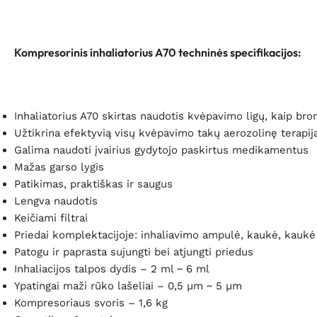
Kompresorinis inhaliatorius A70 techninės specifikacijos:
Inhaliatorius A70 skirtas naudotis kvėpavimo ligų, kaip bronc
Užtikrina efektyvią visų kvėpavimo takų aerozolinę terapij
Galima naudoti įvairius gydytojo paskirtus medikamentus
Mažas garso lygis
Patikimas, praktiškas ir saugus
Lengva naudotis
Keičiami filtrai
Priedai komplektacijoje: inhaliavimo ampulė, kaukė, kaukė v
Patogu ir paprasta sujungti bei atjungti priedus
Inhaliacijos talpos dydis – 2 ml ~ 6 ml
Ypatingai maži rūko lašeliai – 0,5 µm ~ 5 µm
Kompresoriaus svoris – 1,6 kg