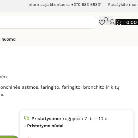
Informacija klientams: +370 683 68331
Parašykite mu
0,00
ių nuoma
mėn.
nchinės astmos, laringito, faringito, bronchito ir kitų
ui.
Pristatysime:
rugpjūčio 7 d. – 10 d.
Pristatymo būdai