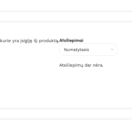
Atsiliepimai
 kurie yra įsigiję šį produktą.
Atsiliepimų dar nėra.