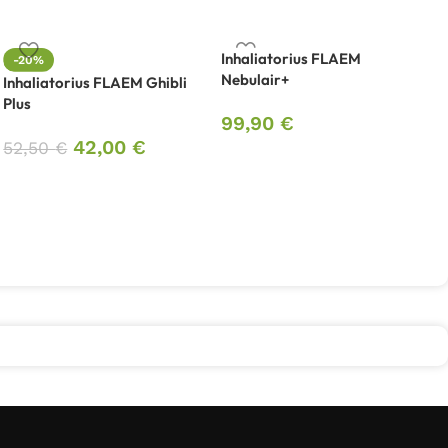
Inhaliatorius FLAEM
-20%
Nebulair+
Inhaliatorius FLAEM Ghibli
I
Plus
A
99,90
€
42,00
€
52,50
€