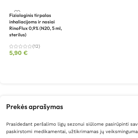
Fiziologinis tirpalas
inhaliacijoms ir nosiai
RinoFlux 0,9% (N20, 5 ml,
sterilus)
(12)
5,90
€
Prekės aprašymas
Prasidedant peršalimo ligų sezonui siūlome pasirūpinti savo 
paskirstomi medikamentai, užtikrimamas jų veiksmingumas. 