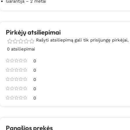
Garantija – 2 metai
Pirkėjų atsiliepimai
Rašyti atsiliepimą gali tik prisijungę pirkėjai,
0 atsiliepimai
0
0
0
0
0
Panašios prekės