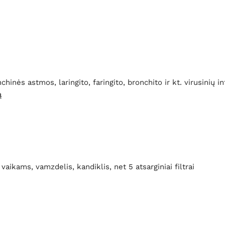
hinės astmos, laringito, faringito, bronchito ir kt. virusinių in
ą
aikams, vamzdelis, kandiklis, net 5 atsarginiai filtrai