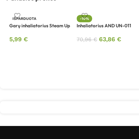
IŠPARDUOTA
-10%
Garų inhaliatorius Steam Up
Inhaliatorius AND UN-011
5,99
€
63,86
€
70,96
€