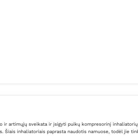
ir artimųjų sveikata ir įsigyti puikų kompresorinį inhaliatorių.
Šiais inhaliatoriais paprasta naudotis namuose, todėl jie ti