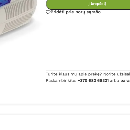
Į krepšelį
Pridėti prie norų sąrašo
Turite klausimų apie prekę? Norite užsisa
Paskambinkite:
+370 683 68331
arba
para