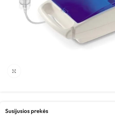
Spustelėkite, kad padidintumėte
Susijusios prekės