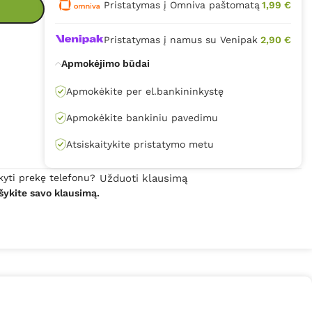
Pristatymas į Omniva paštomatą
1,99 €
Pristatymas į namus su Venipak
2,90 €
Apmokėjimo būdai
Apmokėkite per el.bankininkystę
Apmokėkite bankiniu pavedimu
Atsiskaitykite pristatymo metu
kyti prekę telefonu?
Užduoti klausimą
šykite savo klausimą.