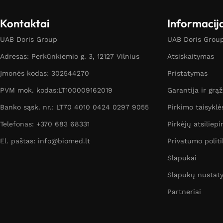
Kontaktai
Informacij
UAB Doris Group
UAB Doris Group 
Adresas: Perkūnkiemio g. 3, 12127 Vilnius
Atsiskaitymas
Įmonės kodas: 302544270
Pristatymas
PVM mok. kodas:LT100009162019
Garantija ir grą
Banko sąsk. nr.: LT70 4010 0424 0297 9055
Pirkimo taisyklė
Telefonas: +370 683 68331
Pirkėjų atsiliepi
El. paštas: info@biomed.lt
Privatumo politi
Slapukai
Slapukų nustat
Partneriai