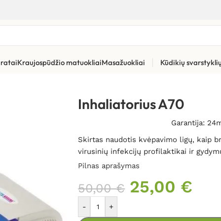
ratai
Kraujospūdžio matuokliai
Masažuokliai
Kūdikių svarstykl
soriniai inhaliatoriai
»
Inhaliatorius A70
Inhaliatorius A70
Garantija: 24
Skirtas naudotis kvėpavimo ligų, kaip bro
virusinių infekcijų profilaktikai ir gydym
Pilnas aprašymas
25,00
€
50,00
€
-
+