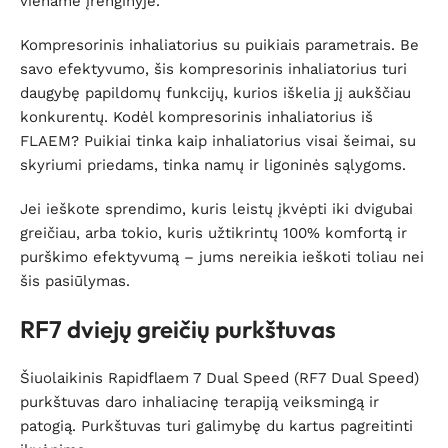
viename įrenginyje.
Kompresorinis inhaliatorius su puikiais parametrais. Be
savo efektyvumo, šis kompresorinis inhaliatorius turi
daugybę papildomų funkcijų, kurios iškelia jį aukščiau
konkurentų. Kodėl kompresorinis inhaliatorius iš
FLAEM? Puikiai tinka kaip inhaliatorius visai šeimai, su
skyriumi priedams, tinka namų ir ligoninės sąlygoms.
Jei ieškote sprendimo, kuris leistų įkvėpti iki dvigubai
greičiau, arba tokio, kuris užtikrintų 100% komfortą ir
purškimo efektyvumą – jums nereikia ieškoti toliau nei
šis pasiūlymas.
RF7 dviejų greičių purkštuvas
Šiuolaikinis Rapidflaem 7 Dual Speed ​​​​(RF7 Dual Speed)
purkštuvas daro inhaliacinę terapiją veiksmingą ir
patogią. Purkštuvas turi galimybę du kartus pagreitinti