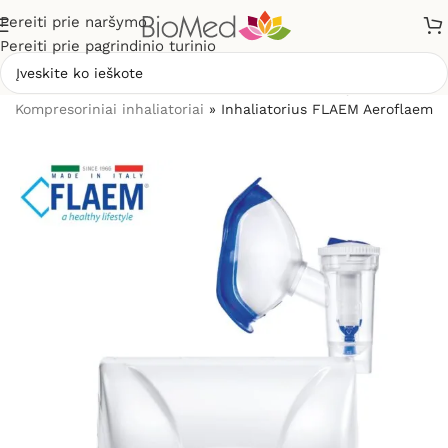
Pereiti prie naršymo
Pereiti prie pagrindinio turinio
Pradžia
»
Sveikatos priežiūrai
»
Inhaliatoriai ir jų dalys
»
Kompresoriniai inhaliatoriai
»
Inhaliatorius FLAEM Aeroflaem