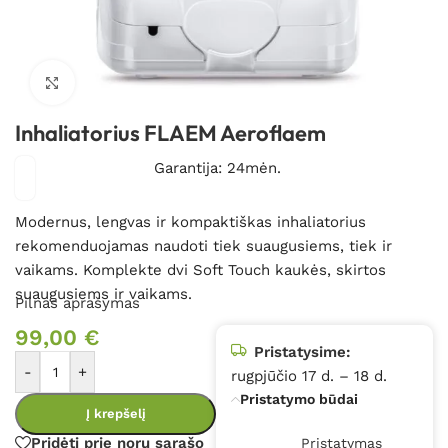
Spustelėkite, kad padidintumėte
Inhaliatorius FLAEM Aeroflaem
Garantija: 24mėn.
Modernus, lengvas ir kompaktiškas inhaliatorius
rekomenduojamas naudoti tiek suaugusiems, tiek ir
vaikams. Komplekte dvi Soft Touch kaukės, skirtos
suaugusiems ir vaikams.
Pilnas aprašymas
99,00
€
Pristatysime:
-
+
rugpjūčio 17 d. – 18 d.
Pristatymo būdai
Į krepšelį
Pridėti prie norų sąrašo
Pristatymas