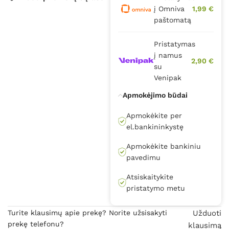
į Omniva
1,99 €
paštomatą
Pristatymas
į namus
2,90 €
su
Venipak
Apmokėjimo būdai
Apmokėkite per
el.bankininkystę
Apmokėkite bankiniu
pavedimu
Atsiskaitykite
pristatymo metu
Turite klausimų apie prekę? Norite užsisakyti
Užduoti
prekę telefonu?
klausimą