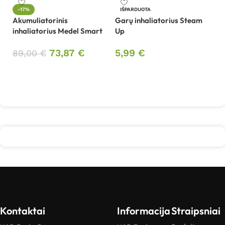
-17%
IŠPARDUOTA
Akumuliatorinis
Garų inhaliatorius Steam
In
inhaliatorius Medel Smart
Up
7
73,87
€
5,99
€
89,00
€
Į krepšelį
Daugiau
Kontaktai
Informacija
Straipsniai