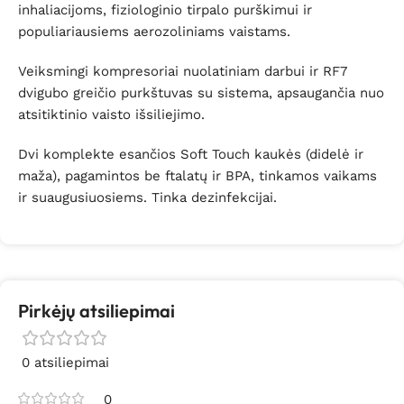
inhaliacijoms, fiziologinio tirpalo purškimui ir
populiariausiems aerozoliniams vaistams.
Veiksmingi kompresoriai nuolatiniam darbui ir RF7
dvigubo greičio purkštuvas su sistema, apsaugančia nuo
atsitiktinio vaisto išsiliejimo.
Dvi komplekte esančios Soft Touch kaukės (didelė ir
maža), pagamintos be ftalatų ir BPA, tinkamos vaikams
ir suaugusiuosiems. Tinka dezinfekcijai.
Pirkėjų atsiliepimai
0 atsiliepimai
0