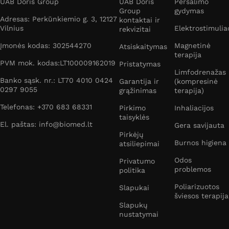
UAB Doris Group
UAB Doris
Peršalimo
Group
gydymas
Adresas: Perkūnkiemio g. 3, 12127
kontaktai ir
Vilnius
Elektrostimulia
rekvizitai
Įmonės kodas: 302544270
Magnetinė
Atsiskaitymas
terapija
PVM mok. kodas:LT100009162019
Pristatymas
Limfodrenažas
Banko sąsk. nr.: LT70 4010 0424
Garantija ir
(kompresinė
0297 9055
grąžinimas
terapija)
Telefonas: +370 683 68331
Pirkimo
Inhaliacijos
taisyklės
El. paštas: info@biomed.lt
Gera savijauta
Pirkėjų
Burnos higiena
atsiliepimai
Odos
Privatumo
problemos
politika
Poliarizuotos
Slapukai
šviesos terapija
Slapukų
nustatymai