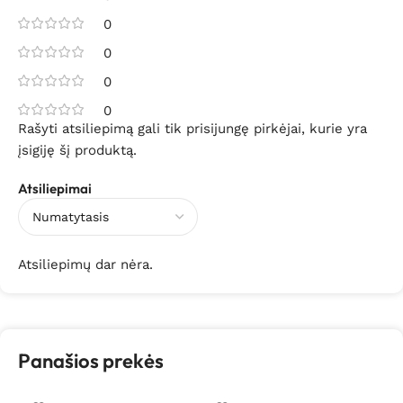
0
0
0
0
Rašyti atsiliepimą gali tik prisijungę pirkėjai, kurie yra
įsigiję šį produktą.
Atsiliepimai
Atsiliepimų dar nėra.
Panašios prekės