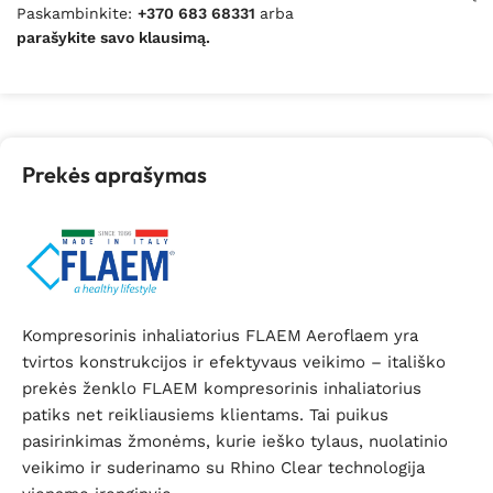
Paskambinkite:
+370 683 68331
arba
parašykite savo klausimą.
Prekės aprašymas
Kompresorinis inhaliatorius FLAEM Aeroflaem yra
tvirtos konstrukcijos ir efektyvaus veikimo – itališko
prekės ženklo FLAEM kompresorinis inhaliatorius
patiks net reikliausiems klientams. Tai puikus
pasirinkimas žmonėms, kurie ieško tylaus, nuolatinio
veikimo ir suderinamo su Rhino Clear technologija