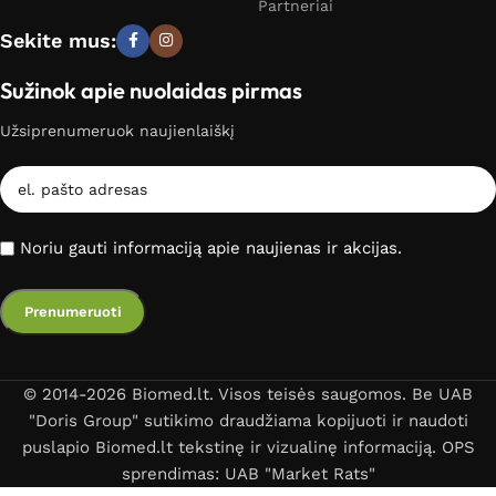
Partneriai
Sekite mus:
Sužinok apie nuolaidas pirmas
Užsiprenumeruok naujienlaiškį
Noriu gauti informaciją apie naujienas ir akcijas.
© 2014-2026 Biomed.lt. Visos teisės saugomos. Be UAB
"Doris Group" sutikimo draudžiama kopijuoti ir naudoti
puslapio Biomed.lt tekstinę ir vizualinę informaciją. OPS
sprendimas: UAB "Market Rats"