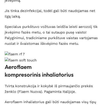
įkvėpimą.
Jis tinka dezinfekcijai, todėl gali būti naudojamas net
ilgą laiką.
Specialus purkštuvo vožtuvas leidžia leisti aerozolį tik
įkvėpimo fazės metu, o tai sutaupo pusę vaisto!
Palyginimui, tradiciniame purkštuve vaistas vartojamas
nuolat ir švaistomas iškvėpimo fazės metu.
Aeroflaem
kompresorinis inhaliatorius
Tvirta konstrukcija ir kokybė iš pirmaujančio prekės
ženklo (Flaem Nuova). Pagaminta Italijoje.
Aeroflaem inhaliatorius gali būti naudojamas visų tipų