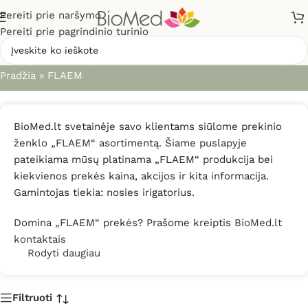
Pereiti prie naršymo
Pereiti prie pagrindinio turinio
FLAEM
Pradžia
»
FLAEM
BioMed.lt svetainėje savo klientams siūlome prekinio
ženklo „FLAEM“ asortimentą. Šiame puslapyje
pateikiama mūsų platinama „FLAEM“ produkcija bei
kiekvienos prekės kaina, akcijos ir kita informacija.
Gamintojas tiekia: nosies irigatorius.
Domina „FLAEM“ prekės? Prašome kreiptis
BioMed.lt
kontaktais
Rodyti daugiau
Filtruoti