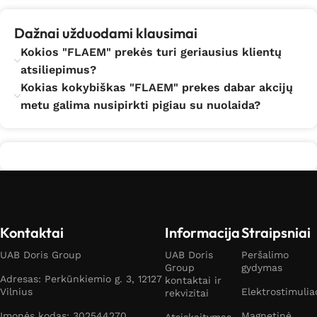
Dažnai užduodami klausimai
Kokios "FLAEM" prekės turi geriausius klientų
atsiliepimus?
Kokias kokybiškas "FLAEM" prekes dabar akcijų
metu galima nusipirkti pigiau su nuolaida?
Kontaktai
Informacija
Straipsniai
UAB Doris Group
UAB Doris
Peršalimo
Group
gydymas
Adresas: Perkūnkiemio g. 3, 12127
kontaktai ir
Vilnius
Elektrostimulia
rekvizitai
Įmonės kodas: 302544270
Magnetinė