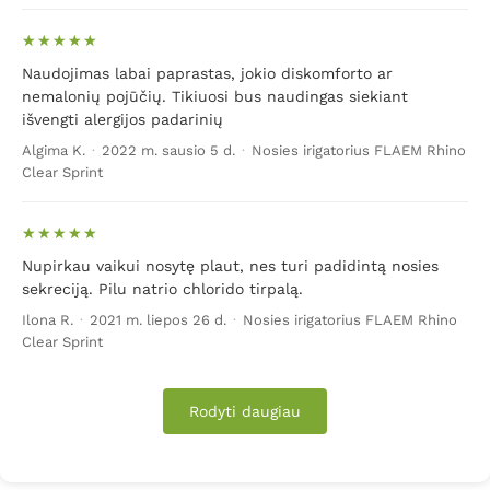
Naudojimas labai paprastas, jokio diskomforto ar
nemalonių pojūčių. Tikiuosi bus naudingas siekiant
išvengti alergijos padarinių
Algima K.
·
2022 m. sausio 5 d.
·
Nosies irigatorius FLAEM Rhino
Clear Sprint
Nupirkau vaikui nosytę plaut, nes turi padidintą nosies
sekreciją. Pilu natrio chlorido tirpalą.
Ilona R.
·
2021 m. liepos 26 d.
·
Nosies irigatorius FLAEM Rhino
Clear Sprint
Rodyti daugiau