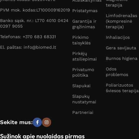
Atsiskaitymas
terapija
PVM mok. kodas:LT100009162019
Pristatymas
Limfodrenažas
Banko sąsk. nr.: LT70 4010 0424
Garantija ir
(kompresinė
0297 9055
grąžinimas
terapija)
Telefonas: +370 683 68331
Pirkimo
Inhaliacijos
taisyklės
El. paštas: info@biomed.lt
Gera savijauta
Pirkėjų
Burnos higiena
atsiliepimai
Odos
Privatumo
problemos
politika
Poliarizuotos
Slapukai
šviesos terapija
Slapukų
nustatymai
Partneriai
Sekite mus:
Sužinok apie nuolaidas pirmas