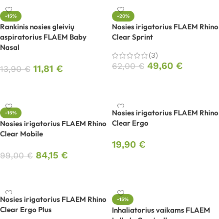
-15%
-20%
Rankinis nosies gleivių
Nosies irigatorius FLAEM Rhino
aspiratorius FLAEM Baby
Clear Sprint
Nasal
(3)
49,60
€
62,00
€
11,81
€
13,90
€
Į krepšelį
Į krepšelį
Nosies irigatorius FLAEM Rhino
-15%
Clear Ergo
Nosies irigatorius FLAEM Rhino
Clear Mobile
19,90
€
84,15
€
99,00
€
Į krepšelį
Į krepšelį
Nosies irigatorius FLAEM Rhino
-15%
Clear Ergo Plus
Inhaliatorius vaikams FLAEM