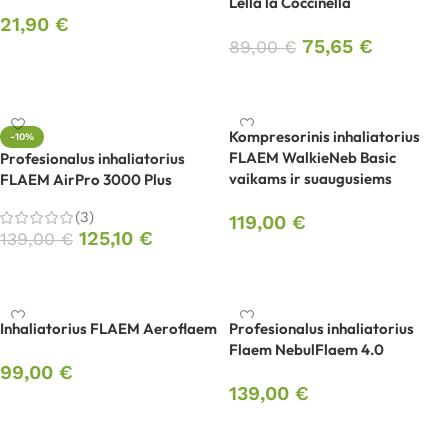
Lella la Coccinella
21,90
€
75,65
€
89,00
€
Į krepšelį
Į krepšelį
Kompresorinis inhaliatorius
-10%
FLAEM WalkieNeb Basic
Profesionalus inhaliatorius
vaikams ir suaugusiems
FLAEM AirPro 3000 Plus
(3)
119,00
€
125,10
€
139,00
€
Į krepšelį
Į krepšelį
Inhaliatorius FLAEM Aeroflaem
Profesionalus inhaliatorius
Flaem NebulFlaem 4.0
99,00
€
139,00
€
Į krepšelį
Į krepšelį