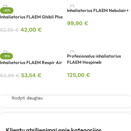
Inhaliatorius FLAEM Nebulair+
-20%
Inhaliatorius FLAEM Ghibli Plus
99,90
€
42,00
€
52,50
€
Į krepšelį
Į krepšelį
Profesionalus inhaliatorius
-15%
FLAEM Hospineb
Inhaliatorius FLAEM Respir Air
125,00
€
53,54
€
62,99
€
Į krepšelį
Į krepšelį
Rodyti daugiau
Klientų atsiliepimai apie kategorijos