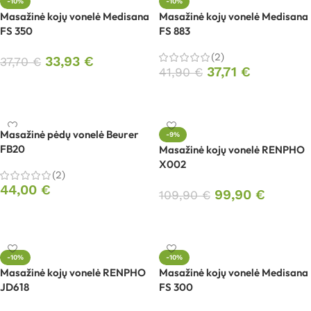
-10%
-10%
Masažinė kojų vonelė Medisana
Masažinė kojų vonelė Medisana
FS 350
FS 883
(2)
33,93
€
37,70
€
37,71
€
41,90
€
Į krepšelį
Į krepšelį
Masažinė pėdų vonelė Beurer
-9%
FB20
Masažinė kojų vonelė RENPHO
X002
(2)
44,00
€
99,90
€
109,90
€
Į krepšelį
Į krepšelį
-10%
-10%
Masažinė kojų vonelė RENPHO
Masažinė kojų vonelė Medisana
JD618
FS 300