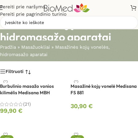
Pereiti prie naršymo
Pereiti prie pagrindinio turinio
Masažinės kojų vonelės,
hidromasažo aparatai
Pradžia
»
Masažuokliai
»
Masažinės kojų vonelės,
hidromasažo aparatai
Filtruoti
Burbulinio masažo vonios
Masažinė kojų vonelė Medisana
kilimėlis Medisana MBH
FS 881
(21)
30,90
€
99,90
€
Į krepšelį
Į krepšelį