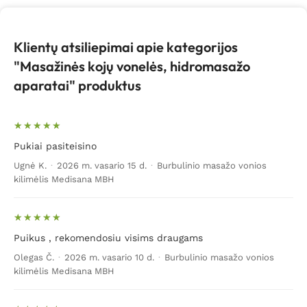
namuose, BioMed.lt prekių kataloge pristatoma ne
vieno tipo masažinė kojų vonelė bei burbulinio masažo
kilimėlis. Naudodamiesi kojų masažine vonele galite
Klientų atsiliepimai apie kategorijos
mėgautis hidromasažu nors ir kasdien. Perkant voneles
"Masažinės kojų vonelės, hidromasažo
kojoms internetu galima pasinaudoti ir akcija, kurios
aparatai" produktus
metu masažinių kojų vonelių ir kitų įrenginių kaina
tampa dar labiau prieinama klientams.
Pukiai pasiteisino
Ugnė K.
·
2026 m. vasario 15 d.
·
Burbulinio masažo vonios
kilimėlis Medisana MBH
Puikus , rekomendosiu visims draugams
Olegas Č.
·
2026 m. vasario 10 d.
·
Burbulinio masažo vonios
kilimėlis Medisana MBH