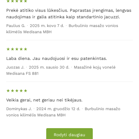
Prekė atitiko visus lūkesčius. Paprastas įrengimas, lengvas
naudojimas ir galia atitinka kaip standartinio jacuzzi.
Paulius G.
·
2025 m. kovo 7 d.
·
Burbulinio masažo vonios
kilimėlis Medisana MBH
Laba diena. Jau naudojuosi ir esu patenkintas.
Juozas J.
·
2025 m. sausio 30 d.
·
Masažinė kojų vonelė
Medisana FS 881
Veikia gerai, net geriau nei tikėjaus.
Dominykas J.
·
2024 m. gruodžio 12 d.
·
Burbulinio masažo
vonios kilimėlis Medisana MBH
Rodyti daugiau