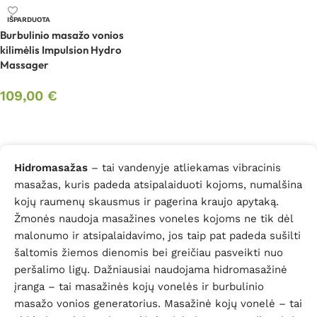
IŠPARDUOTA
Burbulinio masažo vonios
kilimėlis Impulsion Hydro
Massager
109,00
€
Daugiau
Hidromasažas
– tai vandenyje atliekamas vibracinis
masažas, kuris padeda atsipalaiduoti kojoms, numalšina
kojų raumenų skausmus ir pagerina kraujo apytaką.
Žmonės naudoja masažines voneles kojoms ne tik dėl
malonumo ir atsipalaidavimo, jos taip pat padeda sušilti
šaltomis žiemos dienomis bei greičiau pasveikti nuo
peršalimo ligų. Dažniausiai naudojama hidromasažinė
įranga – tai masažinės kojų vonelės ir burbulinio
masažo vonios generatorius. Masažinė kojų vonelė – tai