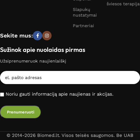
šviesos terapija
Slapukų
nustatymai
Partneriai
Sekite mus:
Sužinok apie nuolaidas pirmas
Užsiprenumeruok naujienlaiškį
Noriu gauti informaciją apie naujienas ir akcijas.
© 2014-2026 Biomed.lt. Visos teisės saugomos. Be UAB