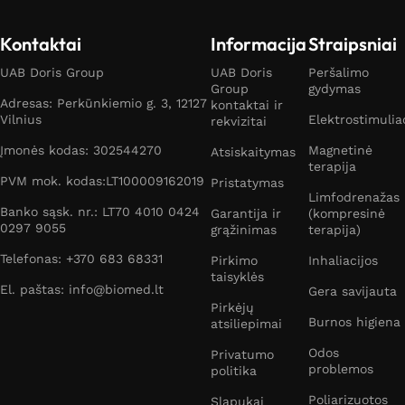
Kontaktai
Informacija
Straipsniai
UAB Doris Group
UAB Doris
Peršalimo
Group
gydymas
Adresas: Perkūnkiemio g. 3, 12127
kontaktai ir
Vilnius
Elektrostimulia
rekvizitai
Įmonės kodas: 302544270
Magnetinė
Atsiskaitymas
terapija
PVM mok. kodas:LT100009162019
Pristatymas
Limfodrenažas
Banko sąsk. nr.: LT70 4010 0424
Garantija ir
(kompresinė
0297 9055
grąžinimas
terapija)
Telefonas: +370 683 68331
Pirkimo
Inhaliacijos
taisyklės
El. paštas: info@biomed.lt
Gera savijauta
Pirkėjų
Burnos higiena
atsiliepimai
Odos
Privatumo
problemos
politika
Poliarizuotos
Slapukai