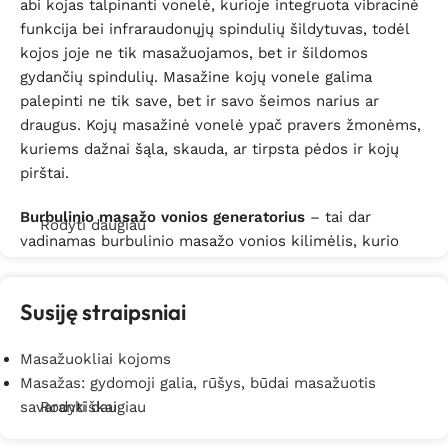
abi kojas talpinanti vonelė, kurioje integruota vibracinė
funkcija bei infraraudonųjų spindulių šildytuvas, todėl
kojos joje ne tik masažuojamos, bet ir šildomos
gydančių spindulių. Masažine kojų vonele galima
palepinti ne tik save, bet ir savo šeimos narius ar
draugus. Kojų masažinė vonelė ypač pravers žmonėms,
kuriems dažnai šąla, skauda, ar tirpsta pėdos ir kojų
pirštai.
Burbulinio masažo vonios generatorius
– tai dar
Rodyti daugiau
vadinamas burbulinio masažo vonios kilimėlis, kurio
funkcija įprastoje vonioje atlikti Jacuzzi vonios
funkcijas. Jo pagalba namų sąlygomis galite mėgautis
Susiję straipsniai
tikriausiais spa malonumais – kadangi burbulinio
masažo vonios generatorius turi ne tik masažo, bet ir
Masažuokliai kojoms
aromaterapijos funkciją – todėl garantuojamas
Masažas: gydomoji galia, rūšys, būdai masažuotis
visapusiškas atsipalaidavimas namuose.
savarankiškai
Rodyti daugiau
Jeigu Jus sudomino hidromasažas ir jo galimybės