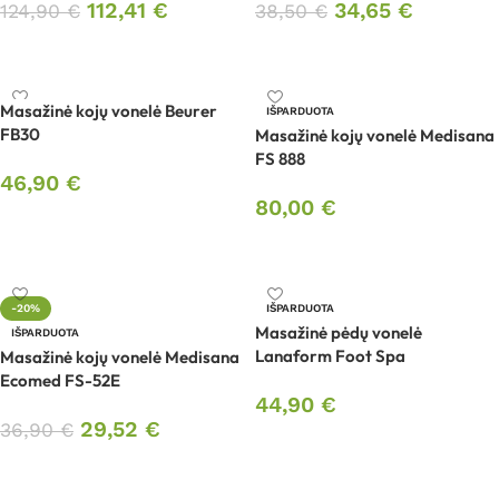
112,41
€
34,65
€
124,90
€
38,50
€
Į krepšelį
Į krepšelį
Masažinė kojų vonelė Beurer
IŠPARDUOTA
FB30
Masažinė kojų vonelė Medisana
FS 888
46,90
€
80,00
€
Į krepšelį
Daugiau
-20%
IŠPARDUOTA
Masažinė pėdų vonelė
IŠPARDUOTA
Lanaform Foot Spa
Masažinė kojų vonelė Medisana
Ecomed FS-52E
44,90
€
29,52
€
36,90
€
Daugiau
Daugiau