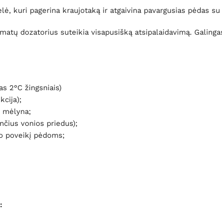
, kuri pagerina kraujotaką ir atgaivina pavargusias pėdas s
matų dozatorius suteikia visapusišką atsipalaidavimą. Galinga
s 2°C žingsniais)
cija);
, mėlyna;
nčius vonios priedus);
žo poveikį pėdoms;
a: