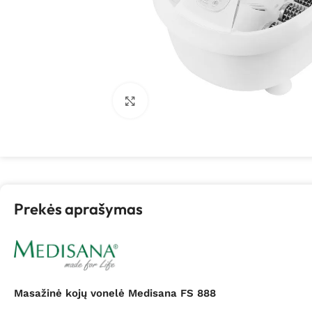
Spustelėkite, kad padidintumėte
Prekės aprašymas
Masažinė kojų vonelė Medisana FS 888