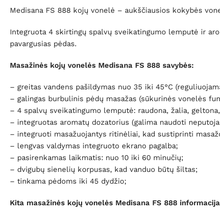
Medisana FS 888 kojų vonelė – aukščiausios kokybės vonelė
Integruota 4 skirtingų spalvų sveikatingumo lemputė ir aro
pavargusias pėdas.
Masažinės kojų vonelės Medisana FS 888 savybės:
– greitas vandens pašildymas nuo 35 iki 45°C (reguliuojama
– galingas burbulinis pėdų masažas (sūkurinės vonelės funk
– 4 spalvų sveikatingumo lemputė: raudona, žalia, geltona
– integruotas aromatų dozatorius (galima naudoti neputoja
– integruoti masažuojantys ritinėliai, kad sustiprinti masa
– lengvas valdymas integruoto ekrano pagalba;
– pasirenkamas laikmatis: nuo 10 iki 60 minučių;
– dvigubų sienelių korpusas, kad vanduo būtų šiltas;
– tinkama pėdoms iki 45 dydžio;
Kita masažinės kojų vonelės Medisana FS 888 informacij