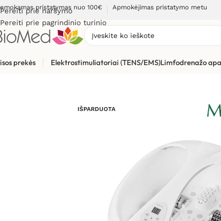
emokamas pristatymas nuo 100€
Apmokėjimas pristatymo metu
Pereiti prie naršymo
Pereiti prie pagrindinio turinio
isos prekės
Elektrostimuliatoriai (TENS/EMS)
Limfodrenažo apa
Pradžia
»
Masažuokliai
»
Masažinės kojų vonelės, hidromasažo 
IŠPARDUOTA