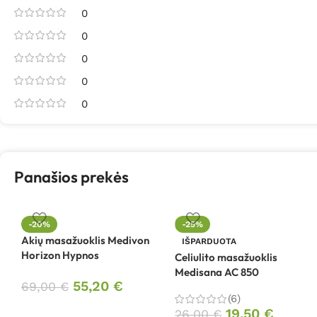
0
0
0
0
0
Panašios prekės
-20%
-25%
Akių masažuoklis Medivon
IŠPARDUOTA
Horizon Hypnos
Celiulito masažuoklis
Medisana AC 850
55,20
€
69,00
€
(6)
19,50
€
26,00
€