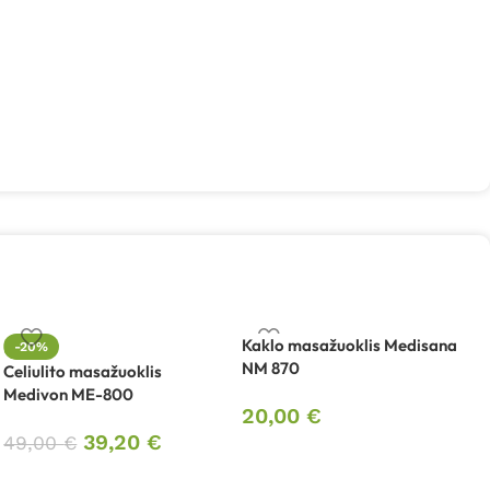
Kaklo masažuoklis Medisana
-20%
NM 870
Celiulito masažuoklis
K
Medivon ME-800
C
20,00
€
39,20
€
49,00
€