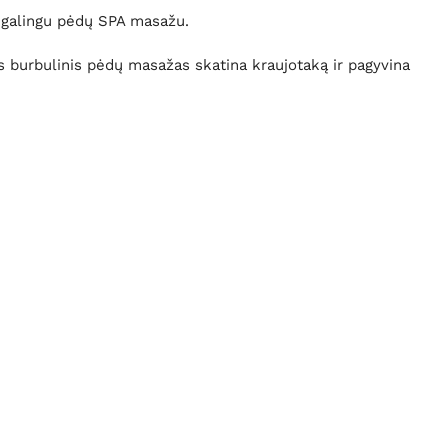
u galingu pėdų SPA masažu.
s burbulinis pėdų masažas skatina kraujotaką ir pagyvina