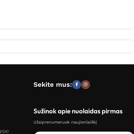
Sekite mus:
Sužinok apie nuolaidas pirmas
Užsiprenumeruok naujienlaiškį
pija)