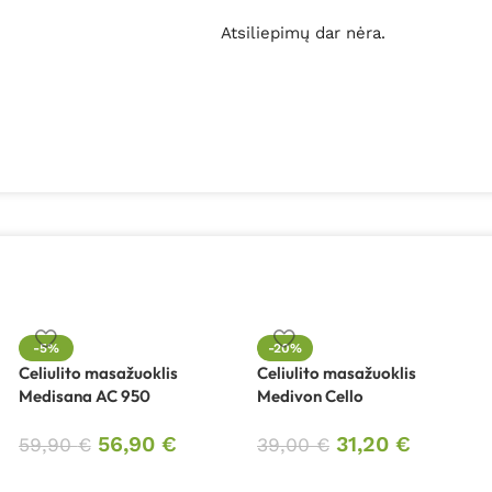
Atsiliepimų dar nėra.
-5%
-20%
Celiulito masažuoklis
Celiulito masažuoklis
Medisana AC 950
Medivon Cello
56,90
€
31,20
€
59,90
€
39,00
€