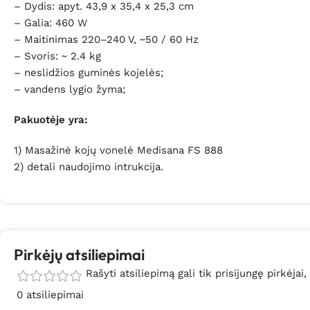
– Dydis: apyt. 43,9 x 35,4 x 25,3 cm
– Galia: 460 W
– Maitinimas 220–240 V, ~50 / 60 Hz
– Svoris: ~ 2.4 kg
– neslidžios guminės kojelės;
– vandens lygio žyma;
Pakuotėje yra:
1) Masažinė kojų vonelė Medisana FS 888
2) detali naudojimo intrukcija.
Pirkėjų atsiliepimai
Rašyti atsiliepimą gali tik prisijungę pirkėjai,
0 atsiliepimai