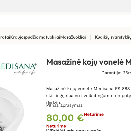
ratai
Kraujospūdžio matuokliai
Masažuokliai
Kūdikių svarstykl
aparatai
»
Masažinė kojų vonelė Medisana FS 888
Masažinė kojų vonelė 
Garantija: 36
Masažinė kojų vonelė Medisana FS 888 t
skirtingų spalvų sveikatingumo lemputę
dydžio.
Pilnas aprašymas
80,00
€
Neturime
Neturime
Pridėti prie norų sąrašo