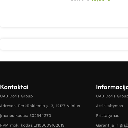
Kontaktai
Informacij
UAB Doris Group
UAB Doris Group 
Adresas: Perkūnkiemio g. 3, 12127 Vilnius
Atsiskaitymas
Įmonės kodas: 302544270
Pristatymas
PVM mok. kodas:LT100009162019
Garantija ir grą