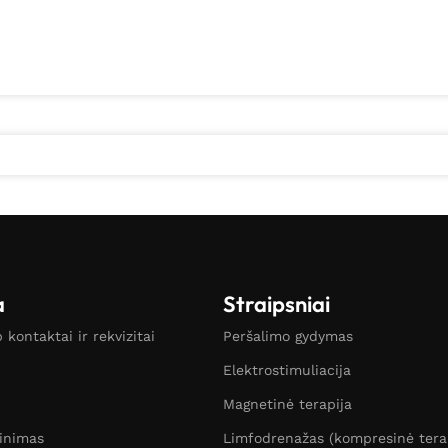
a
Straipsniai
kontaktai ir rekvizitai
Peršalimo gydymas
Elektrostimuliacija
Magnetinė terapija
žinimas
Limfodrenažas (kompresinė tera