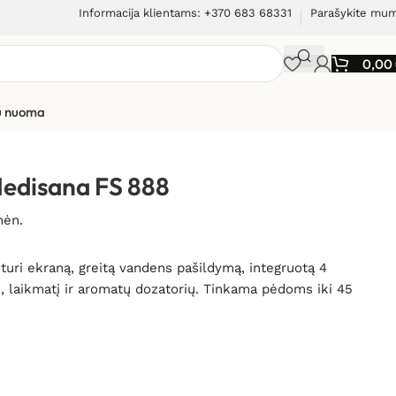
Informacija klientams: +370 683 68331
Parašykite mu
0,00
ių nuoma
Medisana FS 888
mėn.
uri ekraną, greitą vandens pašildymą, integruotą 4
, laikmatį ir aromatų dozatorių. Tinkama pėdoms iki 45