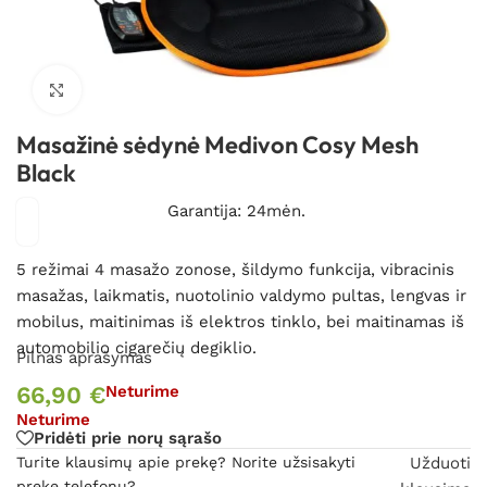
Spustelėkite, kad padidintumėte
Masažinė sėdynė Medivon Cosy Mesh
Black
Garantija: 24mėn.
5 režimai 4 masažo zonose, šildymo funkcija, vibracinis
masažas, laikmatis, nuotolinio valdymo pultas, lengvas ir
mobilus, maitinimas iš elektros tinklo, bei maitinamas iš
automobilio cigarečių degiklio.
Pilnas aprašymas
66,90
€
Neturime
Neturime
Pridėti prie norų sąrašo
Turite klausimų apie prekę? Norite užsisakyti
Užduoti
prekę telefonu?