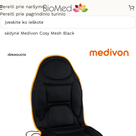
Pereiti prie naršymo
Pereiti prie pagrindinio turinio
Pradžia
»
Masažuokliai
»
Masažinės sėdynės
»
Masažinė
sėdynė Medivon Cosy Mesh Black
IŠPARDUOTA