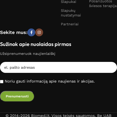
Poliarizuotos
Slapukai
šviesos terapija
Slapukų
nustatymai
Partneriai
Sekite mus:
Sužinok apie nuolaidas pirmas
Užsiprenumeruok naujienlaiškį
Noriu gauti informaciją apie naujienas ir akcijas.
© 2014-2026 Biomed.lt. Visos teisės saugomos. Be UAB