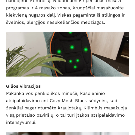
naudojimo komfortą. Naudodami 5 specialias masažo
programas ir 4 masažo zonas, kruopščiai masažuosite
kiekvieną nugaros dalį. Viskas pagaminta iš stilingos ir
švelnios, alergijos nesukeliančios medžiagos.
Gilios vibracijos
Pakanka vos penkiolikos minučių kasdieninio
atsipalaidavimo ant Cozy Mesh Black sėdynės, kad
ženkliai pagerintumėte kraujotaką. Kilimėlis masažuoja
visą prietaiso paviršių, o tai turi įtakos atsipalaidavimo
intensyvumui.