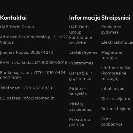
Kontaktai
Informacija
Straipsniai
UAB Doris Group
UAB Doris
Peršalimo
Group
gydymas
Adresas: Perkūnkiemio g. 3, 12127
kontaktai ir
Vilnius
Elektrostimulia
rekvizitai
Įmonės kodas: 302544270
Magnetinė
Atsiskaitymas
terapija
PVM mok. kodas:LT100009162019
Pristatymas
Limfodrenažas
Banko sąsk. nr.: LT70 4010 0424
Garantija ir
(kompresinė
0297 9055
grąžinimas
terapija)
Telefonas: +370 683 68331
Pirkimo
Inhaliacijos
taisyklės
El. paštas: info@biomed.lt
Gera savijauta
Pirkėjų
Burnos higiena
atsiliepimai
Odos
Privatumo
problemos
politika