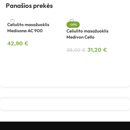
Panašios prekės
Celiulito masažuoklis
-20%
Medisana AC 900
Celiulito masažuoklis
El
Medivon Cello
st
42,90
€
U
31,20
€
39,00
€
Į krepšelį
9
Į krepšelį