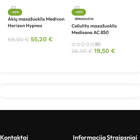
-20%
-25%
Akių masažuoklis Medivon
Ce
IŠPARDUOTA
Horizon Hypnos
M
Celiulito masažuoklis
Medisana AC 850
55,20
€
69,00
€
4
(6)
Į krepšelį
19,50
€
26,00
€
Daugiau
Kontaktai
Informacija
Straipsniai