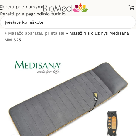
Pereiti prie naršymo
Pereiti prie pagrindinio turinio
Pradžia
»
Skausmo gydymui, malšinimui
»
Pagal prekės rūšį
»
Masažo aparatai, prietaisai
»
Masažinis čiužinys Medisana
MM 825