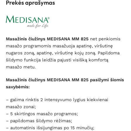
Prekės aprašymas
Masažinis čiužinys MEDISANA MM 825
net penkiomis
masažo programomis masažuoja apatinę, viršutinę
nugaros zoną, apatinę, viršutinę kojų zoną. Papildoma
šildymo funkcija leidžia pajusti visišką komfortą
masažo metu.
Masažinis čiužinys MEDISANA MM 825 pasižymi šiomis
savybėmis:
– galima rinktis 2 intensyvumo lygius kiekvienai
masažo zonai;
– 5 skirtingos masažo programos;
– papildomas šildymo rėžimas;
– automatinis išsijungimas po 15 minučių;