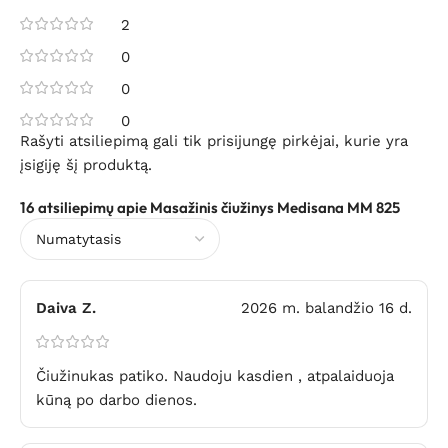
2
0
0
0
Rašyti atsiliepimą gali tik prisijungę pirkėjai, kurie yra
įsigiję šį produktą.
16 atsiliepimų apie
Masažinis čiužinys Medisana MM 825
Daiva Z.
2026 m. balandžio 16 d.
Čiužinukas patiko. Naudoju kasdien , atpalaiduoja
kūną po darbo dienos.