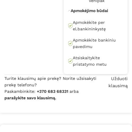
Venipak
Apmokėjimo būdai
Apmokėkite per
el.bankininkystę
Apmokėkite bankiniu
pavedimu
Atsiskaitykite
pristatymo metu
Turite klausimų apie prekę? Norite užsisakyti
Užduoti
prekę telefonu?
klausimą
Paskambinkite:
+370 683 68331
arba
parašykite savo klausimą.