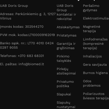
UAB Doris Group
UAB Doris
Peršalimo
Group
gydymas
Adresas: Perkūnkiemio g. 3, 12127
kontaktai ir
Vilnius
Elektrostimulia
rekvizitai
Įmonės kodas: 302544270
Magnetinė
Atsiskaitymas
terapija
PVM mok. kodas:LT100009162019
Pristatymas
Limfodrenažas
Banko sąsk. nr.: LT70 4010 0424
Garantija ir
(kompresinė
0297 9055
grąžinimas
terapija)
Telefonas: +370 683 68331
Pirkimo
Inhaliacijos
taisyklės
El. paštas: info@biomed.lt
Gera savijauta
Pirkėjų
Burnos higiena
atsiliepimai
Odos
Privatumo
problemos
politika
Poliarizuotos
Slapukai
šviesos terapija
Slapukų
nustatymai