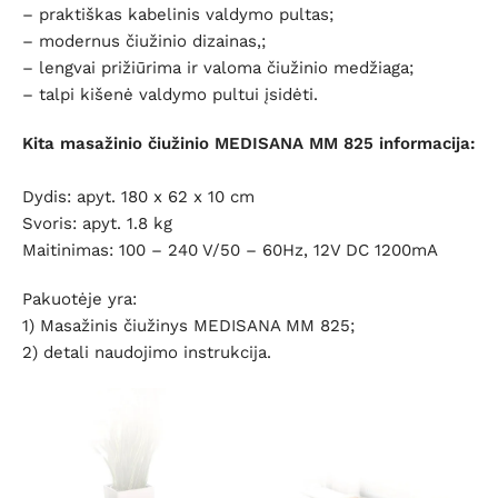
– praktiškas kabelinis valdymo pultas;
– modernus čiužinio dizainas,;
– lengvai prižiūrima ir valoma čiužinio medžiaga;
– talpi kišenė valdymo pultui įsidėti.
Kita masažinio čiužinio MEDISANA MM 825 informacija:
Dydis: apyt. 180 x 62 x 10 cm
Svoris: apyt. 1.8 kg
Maitinimas: 100 – 240 V/50 – 60Hz, 12V DC 1200mA
Pakuotėje yra:
1) Masažinis čiužinys MEDISANA MM 825;
2) detali naudojimo instrukcija.