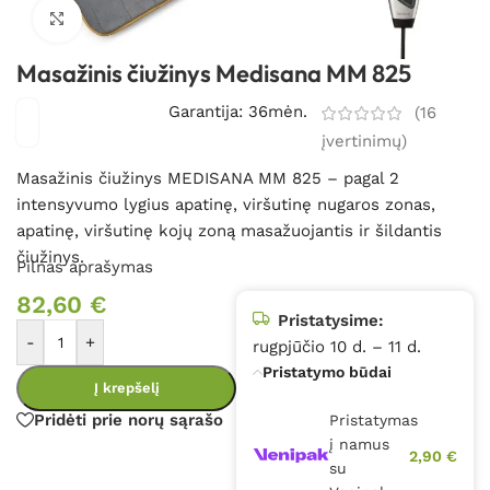
Spustelėkite, kad padidintumėte
Masažinis čiužinys Medisana MM 825
Garantija: 36mėn.
(
16
įvertinimų)
Masažinis čiužinys MEDISANA MM 825 – pagal 2
intensyvumo lygius apatinę, viršutinę nugaros zonas,
apatinę, viršutinę kojų zoną masažuojantis ir šildantis
čiužinys.
Pilnas aprašymas
82,60
€
Pristatysime:
-
+
rugpjūčio 10 d. – 11 d.
Pristatymo būdai
Į krepšelį
Pridėti prie norų sąrašo
Pristatymas
į namus
2,90 €
su