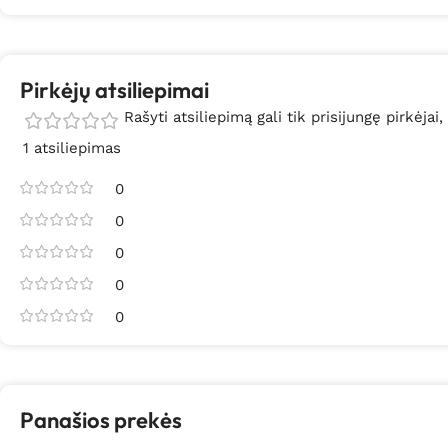
Pirkėjų atsiliepimai
Rašyti atsiliepimą gali tik prisijungę pirkėjai,
1 atsiliepimas
0
0
0
0
0
Panašios prekės