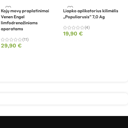
Kojų movų praplatinimai
Liapko aplikatorius kilimėlis
L
Venen Engel
„Populiarusis” 7,0 Ag
a
limfodrenažiniams
(4)
aparatams
19,90
€
(11)
29,90
€