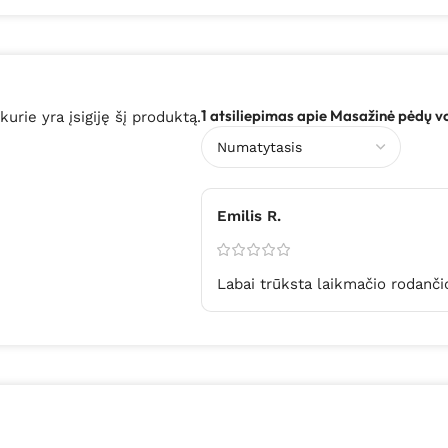
1 atsiliepimas apie
Masažinė pėdų v
 kurie yra įsigiję šį produktą.
Emilis R.
Labai trūksta laikmačio rodanči