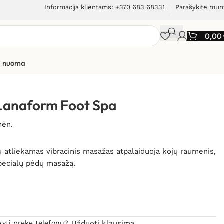
Informacija klientams: +370 683 68331
Parašykite mu
0,00
ių nuoma
Lanaform Foot Spa
mėn.
 atliekamas vibracinis masažas atpalaiduoja kojų raumenis,
pecialų pėdų masažą.
kyti prekę telefonu?
Užduoti klausimą