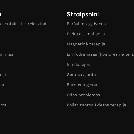
a
Straipsniai
kontaktai ir rekvizitai
Peršalimo gydymas
Elektrostimuliacija
Magnetinė terapija
žinimas
Limfodrenažas (kompresinė tera
s
Inhaliacijos
mai
Gera savijauta
ka
Burnos higiena
Odos problemos
ymai
Poliarizuotos šviesos terapija