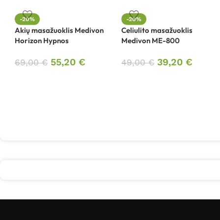
-20%
-20%
Akių masažuoklis Medivon
Celiulito masažuoklis
Horizon Hypnos
Medivon ME-800
55,20
€
39,20
€
69,00
€
49,00
€