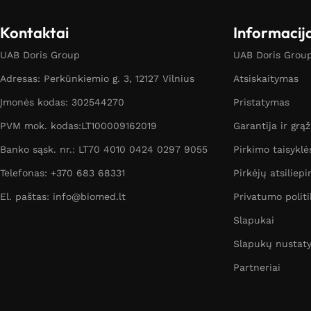
Kontaktai
Informacij
UAB Doris Group
UAB Doris Group 
Adresas: Perkūnkiemio g. 3, 12127 Vilnius
Atsiskaitymas
Įmonės kodas: 302544270
Pristatymas
PVM mok. kodas:LT100009162019
Garantija ir grą
Banko sąsk. nr.: LT70 4010 0424 0297 9055
Pirkimo taisyklė
Telefonas: +370 683 68331
Pirkėjų atsiliepi
El. paštas: info@biomed.lt
Privatumo politi
Slapukai
Slapukų nustat
Partneriai