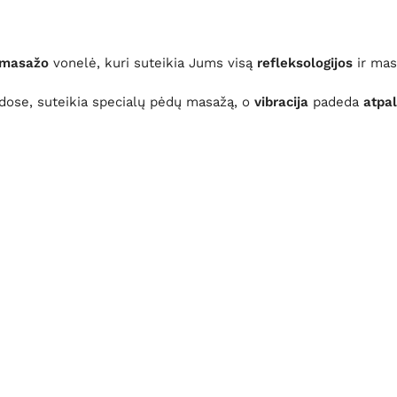
 masažo
vonelė, kuri suteikia Jums visą
refleksologijos
ir ma
ose, suteikia specialų pėdų masažą, o
vibracija
padeda
atpa