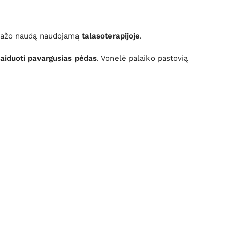
sažo naudą naudojamą
talasoterapijoje
.
laiduoti pavargusias pėdas
. Vonelė palaiko pastovią