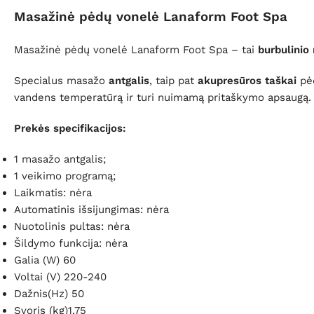
Masažinė pėdų vonelė Lanaform Foot Spa
Masažinė pėdų vonelė Lanaform Foot Spa – tai
burbulinio
Specialus masažo
antgalis
, taip pat
akupresūros taškai
pėd
vandens temperatūrą ir turi nuimamą pritaškymo apsaugą.
Prekės specifikacijos:
1 masažo antgalis;
1 veikimo programą;
Laikmatis: nėra
Automatinis išsijungimas: nėra
Nuotolinis pultas: nėra
Šildymo funkcija: nėra
Galia (W) 60
Voltai (V) 220-240
Dažnis(Hz) 50
Svoris (kg)1.75