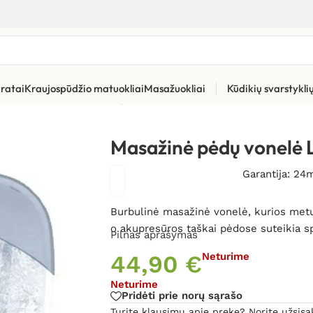
ratai
Kraujospūdžio matuokliai
Masažuokliai
Kūdikių svarstykl
aparatai
»
Masažinė pėdų vonelė Lanaform Foot Spa
Masažinė pėdų vonelė 
Garantija: 24
Burbulinė masažinė vonelė, kurios metu
o akupresūros taškai pėdose suteikia s
Pilnas aprašymas
44,90
€
Neturime
Neturime
Pridėti prie norų sąrašo
Turite klausimų apie prekę? Norite užsisa