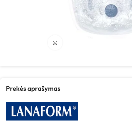
Spustelėkite, kad padidintumėte
Prekės aprašymas