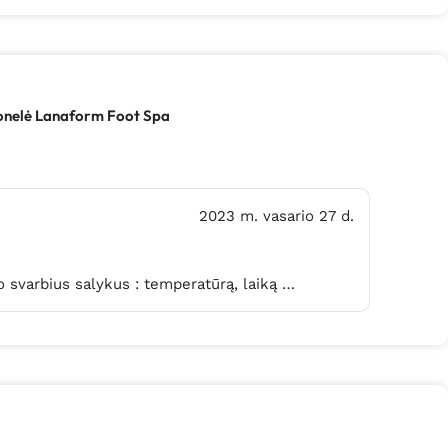
onelė Lanaform Foot Spa
2023 m. vasario 27 d.
o svarbius salykus : temperatūrą, laiką …