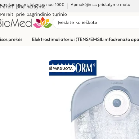
emokamas pristatymas nuo 100€
Apmokėjimas pristatymo metu
Pereiti prie naršymo
Pereiti prie pagrindinio turinio
isos prekės
Elektrostimuliatoriai (TENS/EMS)
Limfodrenažo apa
Pradžia
»
Masažuokliai
»
Masažinės kojų vonelės, hidromasažo 
IŠPARDUOTA