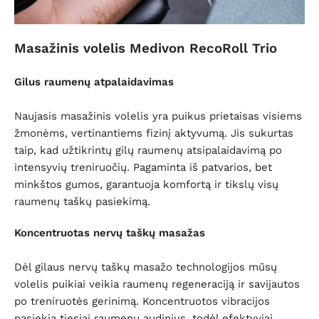
Masažinis volelis Medivon RecoRoll Trio
Gilus raumenų atpalaidavimas
Naujasis masažinis volelis yra puikus prietaisas visiems
žmonėms, vertinantiems fizinį aktyvumą. Jis sukurtas
taip, kad užtikrintų gilų raumenų atsipalaidavimą po
intensyvių treniruočių. Pagaminta iš patvarios, bet
minkštos gumos, garantuoja komfortą ir tikslų visų
raumenų taškų pasiekimą.
Koncentruotas nervų taškų masažas
Dėl gilaus nervų taškų masažo technologijos mūsų
volelis puikiai veikia raumenų regeneraciją ir savijautos
po treniruotės gerinimą. Koncentruotos vibracijos
pasiekia tiesiai raumenų audinius, todėl efektyviai