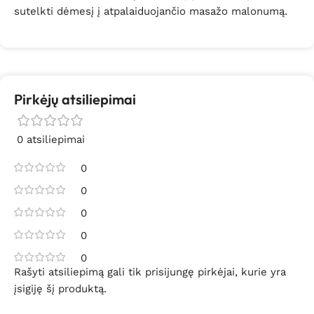
sutelkti dėmesį į atpalaiduojančio masažo malonumą.
Pirkėjų atsiliepimai
0 atsiliepimai
0
0
0
0
0
Rašyti atsiliepimą gali tik prisijungę pirkėjai, kurie yra
įsigiję šį produktą.