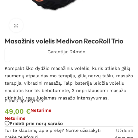
Spustelėkite, kad padidintumėte
Masažinis volelis Medivon RecoRoll Trio
Garantija: 24mėn.
Kompaktiško dydžio masažinis volelis, kuris atlieka gilią
raumenų atpalaidavimo terapija, gilią nervų taškų masažo
terapija, vibracini masažą. Talpi baterija leidžia voleliu
naudotis kur tik bebūtumėte, 3 nepriklausomi masažo
ritinėliai, reguliuojamas masažo intensyvumas.
Pilnas aprašymas
49,00
€
Neturime
Neturime
Pridėti prie norų sąrašo
Turite klausimų apie prekę? Norite užsisakyti
Užduoti
prekę telefonu?