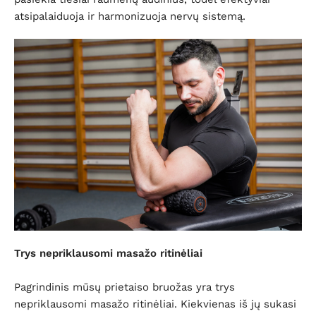
atsipalaiduoja ir harmonizuoja nervų sistemą.
Trys nepriklausomi masažo ritinėliai
Pagrindinis mūsų prietaiso bruožas yra trys
nepriklausomi masažo ritinėliai. Kiekvienas iš jų sukasi