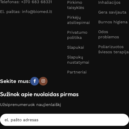
Telefonas: +370 683 68331
Pirkimo
Inhaliacijos
taisyklės
El. paštas: info@biomed.lt
Gera savijauta
Pirkėjų
Burnos higiena
atsiliepimai
Odos
Privatumo
problemos
politika
Poliarizuotos
Slapukai
šviesos terapija
Slapukų
nustatymai
Partneriai
Sekite mus:
Sužinok apie nuolaidas pirmas
Užsiprenumeruok naujienlaiškį