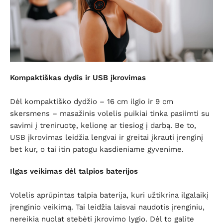
Kompaktiškas dydis ir USB įkrovimas
Dėl kompaktiško dydžio – 16 cm ilgio ir 9 cm
skersmens – masažinis volelis puikiai tinka pasiimti su
savimi į treniruotę, kelionę ar tiesiog į darbą. Be to,
USB įkrovimas leidžia lengvai ir greitai įkrauti įrenginį
bet kur, o tai itin patogu kasdieniame gyvenime.
Ilgas veikimas dėl talpios baterijos
Volelis aprūpintas talpia baterija, kuri užtikrina ilgalaikį
įrenginio veikimą. Tai leidžia laisvai naudotis įrenginiu,
nereikia nuolat stebėti įkrovimo lygio. Dėl to galite