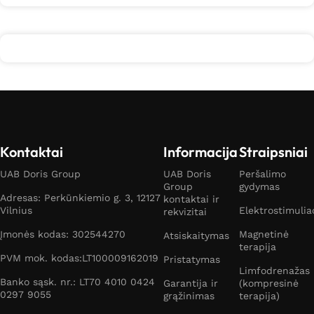
Kontaktai
Informacija
Straipsniai
UAB Doris Group
UAB Doris
Peršalimo
Group
gydymas
Adresas: Perkūnkiemio g. 3, 12127
kontaktai ir
Vilnius
Elektrostimulia
rekvizitai
Įmonės kodas: 302544270
Magnetinė
Atsiskaitymas
terapija
PVM mok. kodas:LT100009162019
Pristatymas
Limfodrenažas
Banko sąsk. nr.: LT70 4010 0424
Garantija ir
(kompresinė
0297 9055
grąžinimas
terapija)