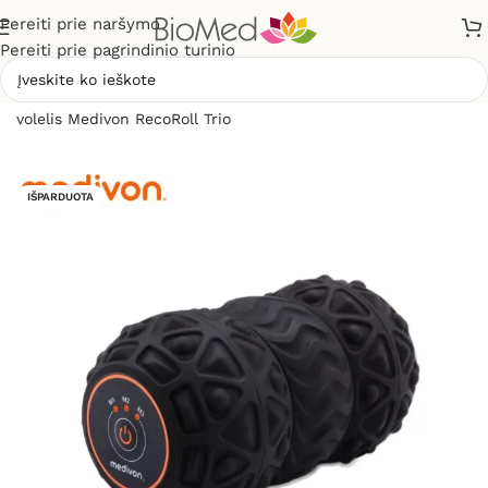
Pereiti prie naršymo
Pereiti prie pagrindinio turinio
Pradžia
»
Masažuokliai
»
Elektriniai masažuokliai
»
Masažinis
volelis Medivon RecoRoll Trio
IŠPARDUOTA