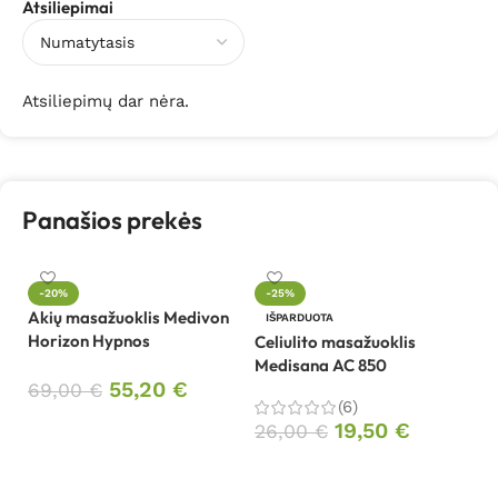
Atsiliepimai
Atsiliepimų dar nėra.
Panašios prekės
-20%
-25%
Akių masažuoklis Medivon
Ce
IŠPARDUOTA
Horizon Hypnos
M
Celiulito masažuoklis
Medisana AC 850
55,20
€
69,00
€
5
(6)
Į krepšelį
19,50
€
26,00
€
Daugiau