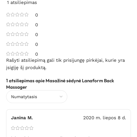
1 atsiliepimas
0
0
0
0
0
Rašyti atsiliepimą gali tik prisijungę pirkėjai, kurie yra
įsigiję šį produktą.
1 atsiliepimas apie
Masažinė sėdynė Lanaform Back
Massager
Janina M.
2020 m. liepos 8 d.