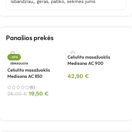
isbandziau,, geras, patiko, sekmes jums
Panašios prekės
Celiulito masažuoklis
-25%
Medisana AC 900
Ce
IŠPARDUOTA
M
Celiulito masažuoklis
42,90
€
Medisana AC 850
5
Į krepšelį
(6)
19,50
€
26,00
€
Daugiau