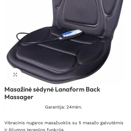
Spustelėkite, kad padidintumėte
Masažinė sėdynė Lanaform Back
Massager
Garantija: 24mėn.
Vibracinis nugaros masažuoklis su 5 masažo galvutėmis
ir šilumos terapijos funkcija.