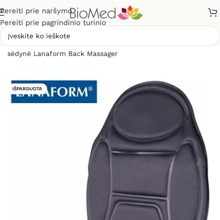
Pereiti prie naršymo
Pereiti prie pagrindinio turinio
Pradžia
»
Masažuokliai
»
Masažinės sėdynės
»
Masažinė
sėdynė Lanaform Back Massager
IŠPARDUOTA