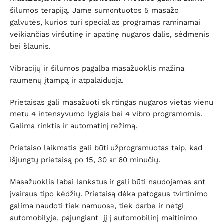
šilumos terapiją. Jame sumontuotos 5 masažo
galvutės, kurios turi specialias programas raminamai
veikiančias viršutinę ir apatinę nugaros dalis, sėdmenis
bei šlaunis.
Vibracijų ir šilumos pagalba masažuoklis mažina
raumenų įtampą ir atpalaiduoja.
Prietaisas gali masažuoti skirtingas nugaros vietas vienu
metu 4 intensyvumo lygiais bei 4 vibro programomis.
Galima rinktis ir automatinį režimą.
Prietaiso laikmatis gali būti užprogramuotas taip, kad
išjungtų prietaisą po 15, 30 ar 60 minučių.
Masažuoklis labai lankstus ir gali būti naudojamas ant
įvairaus tipo kėdžių. Prietaisą dėka patogaus tvirtinimo
galima naudoti tiek namuose, tiek darbe ir netgi
automobilyje, pajungiant jį į automobilinį maitinimo