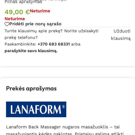
Pilnas aprašymas
49,00
€
Neturime
Neturime
Pridėti prie norų sąrašo
Turite klausimų apie prekę? Norite užsisakyti
Užduoti
prekę telefonu?
klausimą
Paskambinkite:
+370 683 68331
arba
parašykite savo klausimą.
Prekės aprašymas
Lanaform Back Massager nugaros masažuoklis – tai
masažuojantis kėdės paklotas. Prietaisu galima atlikti