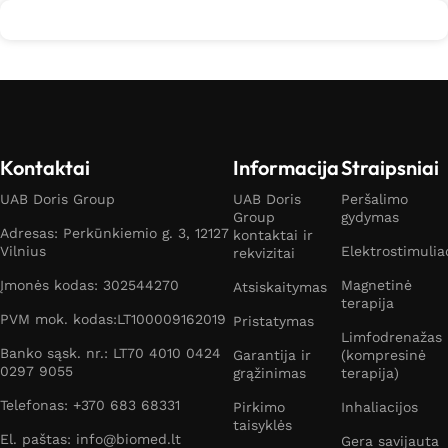
Kontaktai
Informacija
Straipsniai
UAB Doris Group
UAB Doris
Peršalimo
Group
gydymas
Adresas: Perkūnkiemio g. 3, 12127
kontaktai ir
Vilnius
Elektrostimulia
rekvizitai
Įmonės kodas: 302544270
Magnetinė
Atsiskaitymas
terapija
PVM mok. kodas:LT100009162019
Pristatymas
Limfodrenažas
Banko sąsk. nr.: LT70 4010 0424
Garantija ir
(kompresinė
0297 9055
grąžinimas
terapija)
Telefonas: +370 683 68331
Pirkimo
Inhaliacijos
taisyklės
El. paštas: info@biomed.lt
Gera savijauta