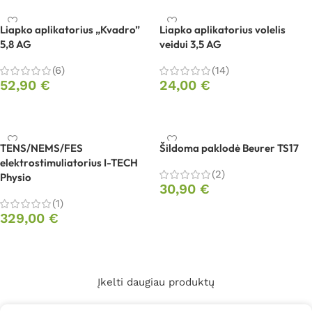
Liapko aplikatorius „Kvadro”
Liapko aplikatorius volelis
5,8 AG
veidui 3,5 AG
(6)
(14)
52,90
€
24,00
€
Į krepšelį
Į krepšelį
TENS/NEMS/FES
Šildoma paklodė Beurer TS17
elektrostimuliatorius I-TECH
(2)
Physio
30,90
€
(1)
Į krepšelį
329,00
€
Į krepšelį
Įkelti daugiau produktų