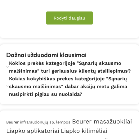
Rodyti daugiau
Dažnai užduodami klausimai
Kokios prekės kategorijoje "Sąnarių skausmo
malšinimas" turi geriausius klientų atsiliepimus?
Kokias kokybiškas prekes kategorijoje "Sąnarių
skausmo malšinimas" dabar akcijų metu galima
nusipirkti pigiau su nuolaida?
Beurer masažuokliai
Beurer infraraudonųjų sp. lempos
Liapko aplikatoriai
Liapko kilimėliai