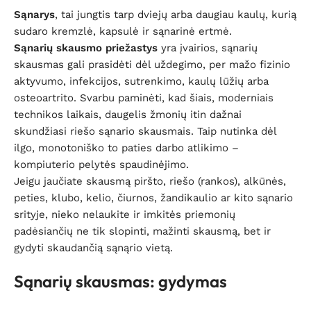
Sąnarys
, tai jungtis tarp dviejų arba daugiau kaulų, kurią
sudaro kremzlė, kapsulė ir sąnarinė ertmė.
Sąnarių skausmo priežastys
yra įvairios, sąnarių
skausmas gali prasidėti dėl uždegimo, per mažo fizinio
aktyvumo, infekcijos, sutrenkimo, kaulų lūžių arba
osteoartrito. Svarbu paminėti, kad šiais, moderniais
technikos laikais, daugelis žmonių itin dažnai
skundžiasi riešo sąnario skausmais. Taip nutinka dėl
ilgo, monotoniško to paties darbo atlikimo –
kompiuterio pelytės spaudinėjimo.
Jeigu jaučiate skausmą piršto, riešo (rankos), alkūnės,
peties, klubo, kelio, čiurnos, žandikaulio ar kito sąnario
srityje, nieko nelaukite ir imkitės priemonių
padėsiančių ne tik slopinti, mažinti skausmą, bet ir
gydyti skaudančią sąnąrio vietą.
Sąnarių skausmas: gydymas