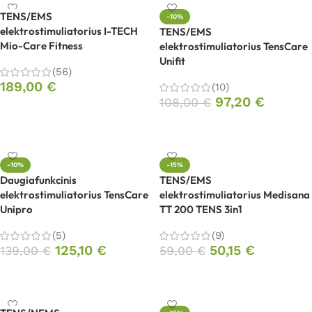
TENS/EMS
-10%
elektrostimuliatorius I-TECH
TENS/EMS
Mio-Care Fitness
elektrostimuliatorius TensCare
Unifit
(56)
189,00
€
(10)
97,20
€
108,00
€
Į krepšelį
Į krepšelį
-10%
-15%
Daugiafunkcinis
TENS/EMS
elektrostimuliatorius TensCare
elektrostimuliatorius Medisana
Unipro
TT 200 TENS 3in1
(5)
(9)
125,10
€
50,15
€
139,00
€
59,00
€
Į krepšelį
Į krepšelį