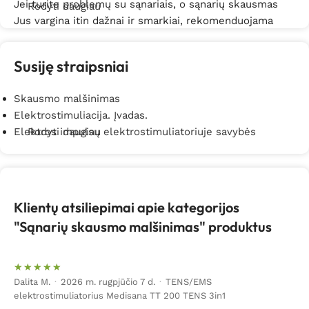
Jei turite problemų su sąnariais, o sąnarių skausmas
Rodyti daugiau
Jus vargina itin dažnai ir smarkiai, rekomenduojama
vengti peršalimo, sušlapimo arba skersvėjų, nes
sušalus sąnarių skausmas paaštrėja. Taip pat geriau
Susiję straipsniai
vengti aktyvaus sporto, pavyzdžiui, futbolo.
Skausmo malšinimas
Kaip sumažinti sąnarių skausmą?
Naudokite
BNM
Elektrostimuliacija. Įvadas.
Medical
sukurtas mikrosrovių ir magnetines priemones,
Elektros impulsų elektrostimuliatoriuje savybės
Rodyti daugiau
skirtas sąnarių skausmo mažinimui. Platų jų pasirinkimą
rasite šiame puslapyje.
Klientų atsiliepimai apie kategorijos
"Sąnarių skausmo malšinimas" produktus
Dalita M.
·
2026 m. rugpjūčio 7 d.
·
TENS/EMS
elektrostimuliatorius Medisana TT 200 TENS 3in1