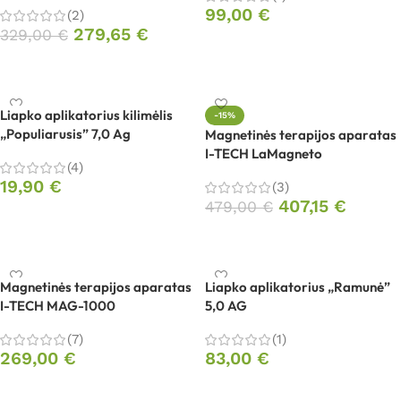
99,00
€
(2)
279,65
€
329,00
€
Į krepšelį
Į krepšelį
Liapko aplikatorius kilimėlis
-15%
„Populiarusis” 7,0 Ag
Magnetinės terapijos aparatas
I-TECH LaMagneto
(4)
19,90
€
(3)
407,15
€
479,00
€
Į krepšelį
Į krepšelį
Magnetinės terapijos aparatas
Liapko aplikatorius „Ramunė”
I-TECH MAG-1000
5,0 AG
(7)
(1)
269,00
€
83,00
€
Į krepšelį
Į krepšelį