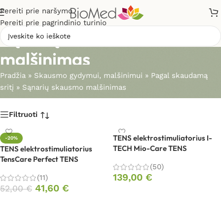
Pereiti prie naršymo
Pereiti prie pagrindinio turinio
Sąnarių skausmo
malšinimas
Pradžia
»
Skausmo gydymui, malšinimui
»
Pagal skaudamą
sritį
»
Sąnarių skausmo malšinimas
Filtruoti
TENS elektrostimuliatorius I-
-20%
TECH Mio-Care TENS
TENS elektrostimuliatorius
TensCare Perfect TENS
(50)
139,00
€
(11)
41,60
€
52,00
€
Į krepšelį
Į krepšelį