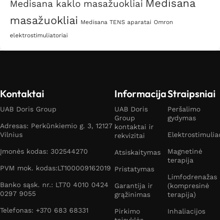
Medisana
Medisana kaklo masažuokliai
masažuokliai
Medisana TENS aparatai
Omron
elektrostimuliatoriai
Kontaktai
Informacija
Straipsniai
UAB Doris Group
UAB Doris
Peršalimo
Group
gydymas
Adresas: Perkūnkiemio g. 3, 12127
kontaktai ir
Vilnius
Elektrostimulia
rekvizitai
Įmonės kodas: 302544270
Magnetinė
Atsiskaitymas
terapija
PVM mok. kodas:LT100009162019
Pristatymas
Limfodrenažas
Banko sąsk. nr.: LT70 4010 0424
Garantija ir
(kompresinė
0297 9055
grąžinimas
terapija)
Telefonas: +370 683 68331
Pirkimo
Inhaliacijos