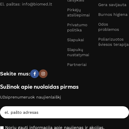
taisyklės
El. paštas: info@biomed.lt
Gera savijauta
Pirkėjų
Burnos higiena
atsiliepimai
Odos
Privatumo
problemos
politika
Poliarizuotos
Slapukai
šviesos terapija
Slapukų
nustatymai
Partneriai
Sekite mus:
Sužinok apie nuolaidas pirmas
Užsiprenumeruok naujienlaiškį
Noriu gauti informaciją apie naujienas ir akcijas.