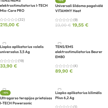
TENS/NEMS
-15%
elektrostimuliatorius I-TECH
Universali šildoma pagalvėlė
Mio-Care PRO
VITAMMY Heat
(32)
(9)
215,00
€
19,55
€
23,00
€
Į krepšelį
Į krepšelį
Liapko aplikatorius volelis
TENS/EMS
universalus 3,5 Ag
elektrostimuliatorius Beurer
EM80
(19)
33,90
€
(4)
89,90
€
Į krepšelį
Į krepšelį
Liapko aplikatorius kilimėlis
-15%
Plius 6,2 Ag
Ultragarso terapijos prietaisas
I-TECH Powersonic
(1)