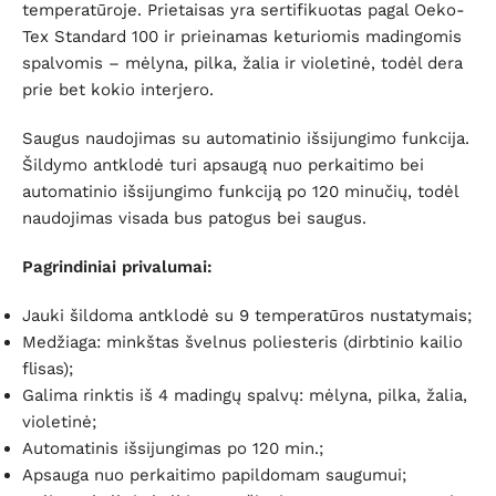
temperatūroje. Prietaisas yra sertifikuotas pagal Oeko-
Tex Standard 100 ir prieinamas keturiomis madingomis
spalvomis – mėlyna, pilka, žalia ir violetinė, todėl dera
prie bet kokio interjero.
Saugus naudojimas su automatinio išsijungimo funkcija.
Šildymo antklodė turi apsaugą nuo perkaitimo bei
automatinio išsijungimo funkciją po 120 minučių, todėl
naudojimas visada bus patogus bei saugus.
Pagrindiniai privalumai:
Jauki šildoma antklodė su 9 temperatūros nustatymais;
Medžiaga: minkštas švelnus poliesteris (dirbtinio kailio
flisas);
Galima rinktis iš 4 madingų spalvų: mėlyna, pilka, žalia,
violetinė;
Automatinis išsijungimas po 120 min.;
Apsauga nuo perkaitimo papildomam saugumui;