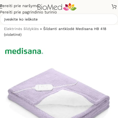
Pereiti prie naršymo
Pereiti prie pagrindinio turinio
Pradžia
»
Sveikatos priežiūrai
»
Šildytuvai, šildyklės
»
Elektrinės šildyklės
»
Šildanti antklodė Medisana HB 418
(violetinė)