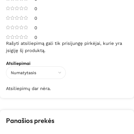
0
0
0
0
Rašyti atsiliepimą gali tik prisijungę pirkėjai, kurie yra
įsigiję šį produktą.
Atsiliepimai
Atsiliepimų dar nėra.
Panašios prekės