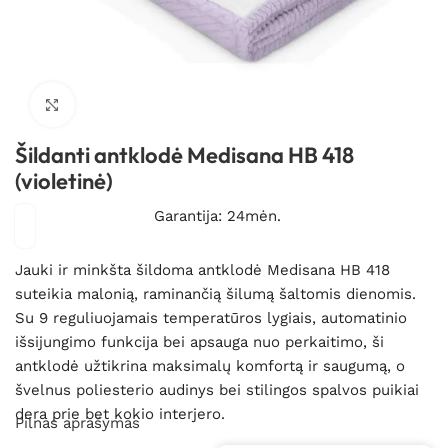
Spustelėkite, kad padidintumėte
Šildanti antklodė Medisana HB 418
(violetinė)
Garantija: 24mėn.
Jauki ir minkšta šildoma antklodė Medisana HB 418
suteikia malonią, raminančią šilumą šaltomis dienomis.
Su 9 reguliuojamais temperatūros lygiais, automatinio
išsijungimo funkcija bei apsauga nuo perkaitimo, ši
antklodė užtikrina maksimalų komfortą ir saugumą, o
švelnus poliesterio audinys bei stilingos spalvos puikiai
dera prie bet kokio interjero.
Pilnas aprašymas