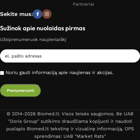
Partneriai
Sekite mus:
Sužinok apie nuolaidas pirmas
Užsiprenumeruok naujienlaiškį
Noriu gauti informaciją apie naujienas ir akcijas.
© 2014-2026 Biomed.lt. Visos teisės saugomos. Be UAB
"Doris Group" sutikimo draudžiama kopijuoti ir naudoti
puslapio Biomed.lt tekstinę ir vizualinę informaciją. OPS
sprendimas: UAB "Market Rats"