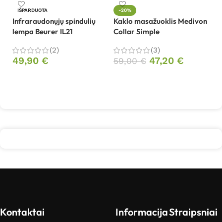
IŠPARDUOTA
-20%
Infraraudonųjų spindulių
Kaklo masažuoklis Medivon
K
lempa Beurer IL21
Collar Simple
Co
(2)
(3)
4
49,90
€
47,20
€
59,00
€
Daugiau
Į krepšelį
Kontaktai
Informacija
Straipsniai