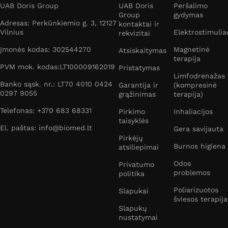
UAB Doris Group
UAB Doris
Peršalimo
Group
gydymas
Adresas: Perkūnkiemio g. 3, 12127
kontaktai ir
Vilnius
Elektrostimulia
rekvizitai
Įmonės kodas: 302544270
Magnetinė
Atsiskaitymas
terapija
PVM mok. kodas:LT100009162019
Pristatymas
Limfodrenažas
Banko sąsk. nr.: LT70 4010 0424
Garantija ir
(kompresinė
0297 9055
grąžinimas
terapija)
Telefonas: +370 683 68331
Pirkimo
Inhaliacijos
taisyklės
El. paštas: info@biomed.lt
Gera savijauta
Pirkėjų
Burnos higiena
atsiliepimai
Odos
Privatumo
problemos
politika
Poliarizuotos
Slapukai
šviesos terapija
Slapukų
nustatymai