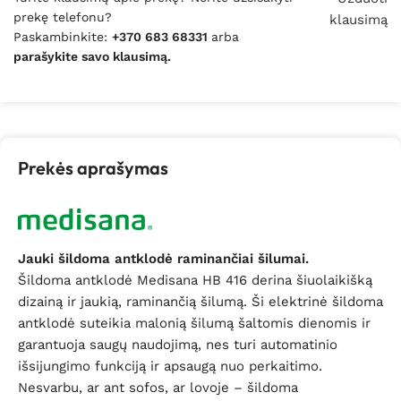
prekę telefonu?
klausimą
Paskambinkite:
+370 683 68331
arba
parašykite savo klausimą.
Prekės aprašymas
Jauki šildoma antklodė raminančiai šilumai.
Šildoma antklodė Medisana HB 416 derina šiuolaikišką
dizainą ir jaukią, raminančią šilumą. Ši elektrinė šildoma
antklodė suteikia malonią šilumą šaltomis dienomis ir
garantuoja saugų naudojimą, nes turi automatinio
išsijungimo funkciją ir apsaugą nuo perkaitimo.
Nesvarbu, ar ant sofos, ar lovoje – šildoma