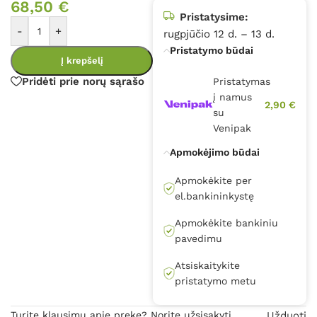
68,50
€
Pristatysime:
-
+
rugpjūčio 12 d. – 13 d.
Pristatymo būdai
Į krepšelį
Pridėti prie norų sąrašo
Pristatymas
į namus
2,90 €
su
Venipak
Apmokėjimo būdai
Apmokėkite per
el.bankininkystę
Apmokėkite bankiniu
pavedimu
Atsiskaitykite
pristatymo metu
Turite klausimų apie prekę? Norite užsisakyti
Užduoti