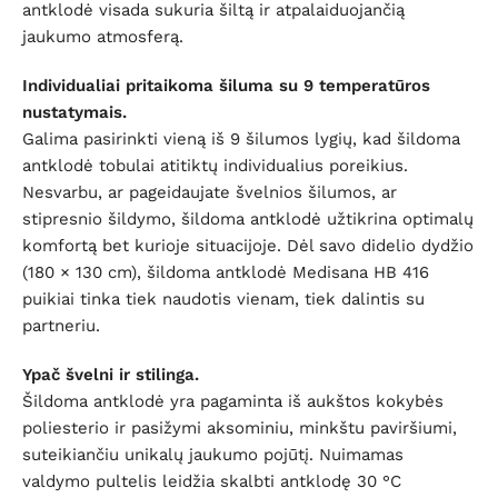
antklodė visada sukuria šiltą ir atpalaiduojančią
jaukumo atmosferą.
Individualiai pritaikoma šiluma su 9 temperatūros
nustatymais.
Galima pasirinkti vieną iš 9 šilumos lygių, kad šildoma
antklodė tobulai atitiktų individualius poreikius.
Nesvarbu, ar pageidaujate švelnios šilumos, ar
stipresnio šildymo, šildoma antklodė užtikrina optimalų
komfortą bet kurioje situacijoje. Dėl savo didelio dydžio
(180 × 130 cm), šildoma antklodė Medisana HB 416
puikiai tinka tiek naudotis vienam, tiek dalintis su
partneriu.
Ypač švelni ir stilinga.
Šildoma antklodė yra pagaminta iš aukštos kokybės
poliesterio ir pasižymi aksominiu, minkštu paviršiumi,
suteikiančiu unikalų jaukumo pojūtį. Nuimamas
valdymo pultelis leidžia skalbti antklodę 30 °C