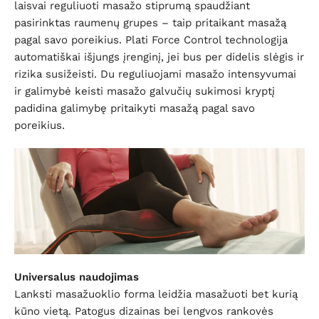
laisvai reguliuoti masažo stiprumą spaudžiant
pasirinktas raumenų grupes – taip pritaikant masažą
pagal savo poreikius. Plati Force Control technologija
automatiškai išjungs įrenginį, jei bus per didelis slėgis ir
rizika susižeisti. Du reguliuojami masažo intensyvumai
ir galimybė keisti masažo galvučių sukimosi kryptį
padidina galimybę pritaikyti masažą pagal savo
poreikius.
Universalus naudojimas
Lanksti masažuoklio forma leidžia masažuoti bet kurią
kūno vietą. Patogus dizainas bei lengvos rankovės