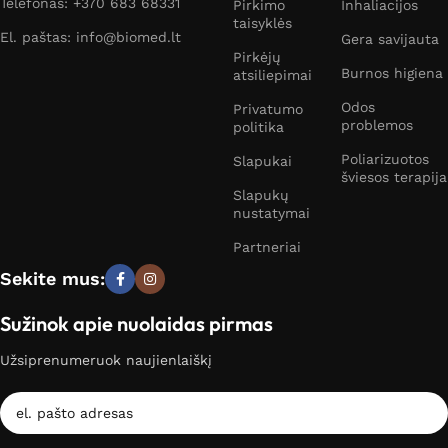
Telefonas: +370 683 68331
Pirkimo
Inhaliacijos
taisyklės
El. paštas: info@biomed.lt
Gera savijauta
Pirkėjų
Burnos higiena
atsiliepimai
Odos
Privatumo
problemos
politika
Poliarizuotos
Slapukai
šviesos terapija
Slapukų
nustatymai
Partneriai
Sekite mus:
Sužinok apie nuolaidas pirmas
Užsiprenumeruok naujienlaiškį