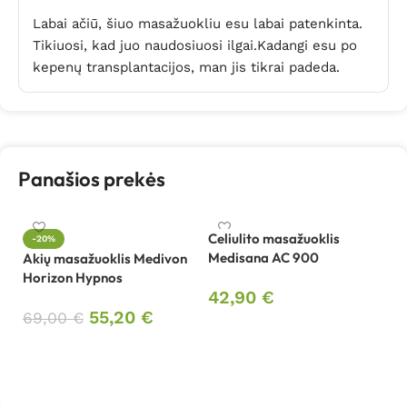
Labai ačiū, šiuo masažuokliu esu labai patenkinta.
Tikiuosi, kad juo naudosiuosi ilgai.Kadangi esu po
kepenų transplantacijos, man jis tikrai padeda.
Panašios prekės
Celiulito masažuoklis
-20%
Medisana AC 900
Akių masažuoklis Medivon
Či
Horizon Hypnos
R
42,90
€
55,20
€
69,00
€
1
Į krepšelį
Į krepšelį