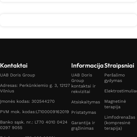
Kontaktai
Informacija
Straipsniai
UAB Doris Group
UAB Doris
Peršalimo
Group
gydymas
Adresas: Perkūnkiemio g. 3, 12127
kontaktai ir
Vilnius
Elektrostimulia
rekvizitai
Įmonės kodas: 302544270
Magnetinė
Atsiskaitymas
terapija
PVM mok. kodas:LT100009162019
Pristatymas
Limfodrenažas
Banko sąsk. nr.: LT70 4010 0424
Garantija ir
(kompresinė
0297 9055
grąžinimas
terapija)