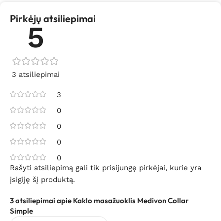
Pirkėjų atsiliepimai
5
3 atsiliepimai
3
0
0
0
0
Rašyti atsiliepimą gali tik prisijungę pirkėjai, kurie yra
įsigiję šį produktą.
3 atsiliepimai apie
Kaklo masažuoklis Medivon Collar
Simple