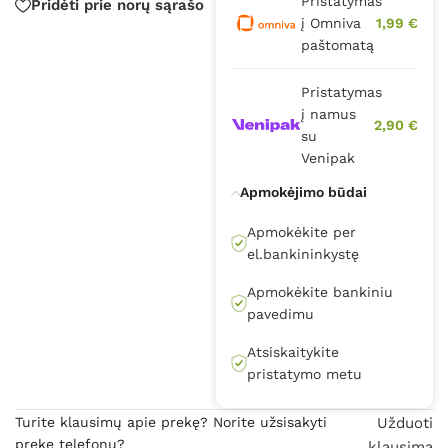
Pristatymas
Pridėti prie norų sąrašo
į Omniva
1,99 €
paštomatą
Pristatymas
į namus
2,90 €
su
Venipak
Apmokėjimo būdai
Apmokėkite per
el.bankininkystę
Apmokėkite bankiniu
pavedimu
Atsiskaitykite
pristatymo metu
Turite klausimų apie prekę? Norite užsisakyti
Užduoti
prekę telefonu?
klausimą