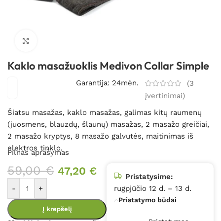
Spustelėkite, kad padidintumėte
Kaklo masažuoklis Medivon Collar Simple
Garantija: 24mėn.
(
3
įvertinimai)
Šiatsu masažas, kaklo masažas, galimas kitų raumenų
(juosmens, blauzdų, šlaunų) masažas, 2 masažo greičiai,
2 masažo kryptys, 8 masažo galvutės, maitinimas iš
elektros tinklo.
Pilnas aprašymas
59,00
€
47,20
€
Pristatysime:
-
+
rugpjūčio 12 d. – 13 d.
Pristatymo būdai
Į krepšelį