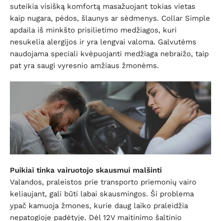
suteikia visišką komfortą masažuojant tokias vietas
kaip nugara, pėdos, šlaunys ar sėdmenys. Collar Simple
apdaila iš minkšto prisilietimo medžiagos, kuri
nesukelia alergijos ir yra lengvai valoma. Galvutėms
naudojama speciali kvėpuojanti medžiaga nebraižo, taip
pat yra saugi vyresnio amžiaus žmonėms.
Puikiai tinka vairuotojo skausmui malšinti
Valandos, praleistos prie transporto priemonių vairo
keliaujant, gali būti labai skausmingos. Ši problema
ypač kamuoja žmones, kurie daug laiko praleidžia
nepatogioje padėtyje. Dėl 12V maitinimo šaltinio