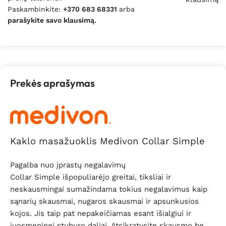
Paskambinkite:
+370 683 68331
arba
parašykite savo klausimą.
Prekės aprašymas
Kaklo masažuoklis Medivon Collar Simple
Pagalba nuo įprastų negalavimų
Collar Simple išpopuliarėjo greitai, tiksliai ir
neskausmingai sumažindama tokius negalavimus kaip
sąnarių skausmai, nugaros skausmai ir apsunkusios
kojos. Jis taip pat nepakeičiamas esant išialgiui ir
juosmeninei stuburo daliai. Atsikratysite skausmo be