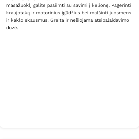
masažuoklį galite pasiimti su savimi į kelionę. Pagerinti
kraujotaką ir motorinius įgūdžius bei malšinti juosmens
ir kaklo skausmus. Greita ir nešiojama atsipalaidavimo
dozė.