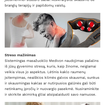
brangių terapijų ir papildomų vaistų.
Streso mažinimas
Sistemingas masažuoklio Medivon naudojimas pašalins
iš jūsų gyvenimo stresą, kuris, kaip žinome, neigiamai
veikia visus jo aspektus. Lėtinis kaklo raumenų
įsitempimas, neaiškios kilmės galvos skausmai, sunkus
ir skausmingas kaklas ar nutirpusios galūnės gali būti
netinkamų įpročių ir nuovargio pasekmė. Nusiraminkite
ir skirkite akimirką giliai atsipalaiduoti savo namuose.