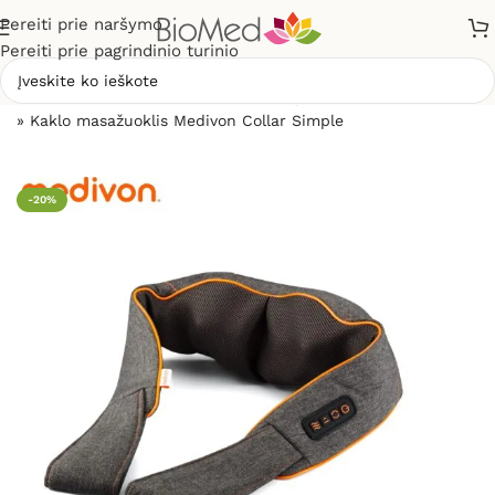
Pereiti prie naršymo
Pereiti prie pagrindinio turinio
Pradžia
»
Masažuokliai
»
Kaklo, pečių, sprando masažuokliai
»
Kaklo masažuoklis Medivon Collar Simple
-20%