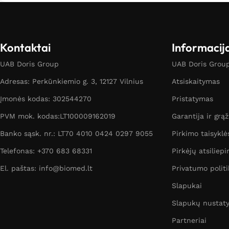
Kontaktai
Informacij
UAB Doris Group
UAB Doris Group 
Adresas: Perkūnkiemio g. 3, 12127 Vilnius
Atsiskaitymas
Įmonės kodas: 302544270
Pristatymas
PVM mok. kodas:LT100009162019
Garantija ir grą
Banko sąsk. nr.: LT70 4010 0424 0297 9055
Pirkimo taisyklė
Telefonas: +370 683 68331
Pirkėjų atsiliepi
El. paštas: info@biomed.lt
Privatumo politi
Slapukai
Slapukų nustat
Partneriai