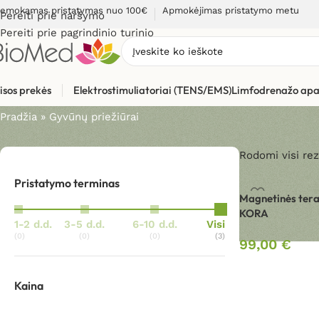
emokamas pristatymas nuo 100€
Apmokėjimas pristatymo metu
Pereiti prie naršymo
Pereiti prie pagrindinio turinio
Gyvūnų priežiūrai
isos prekės
Elektrostimuliatoriai (TENS/EMS)
Limfodrenažo apa
Pradžia
»
Gyvūnų priežiūrai
Rodomi visi rez
Pristatymo terminas
Magnetinės tera
KORA
1-2 d.d.
3-5 d.d.
6-10 d.d.
Visi
(0)
(0)
(0)
(3)
99,00
€
Kaina