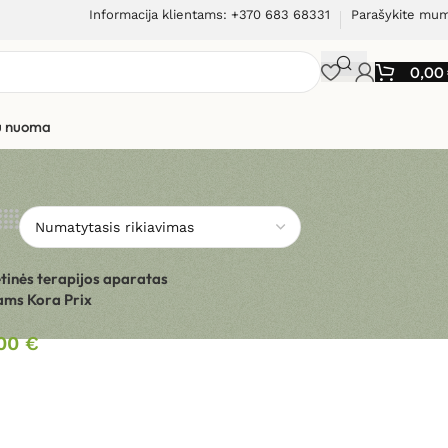
Informacija klientams: +370 683 68331
Parašykite mu
0,00
ių nuoma
inės terapijos aparatas
ms Kora Prix
,00
€