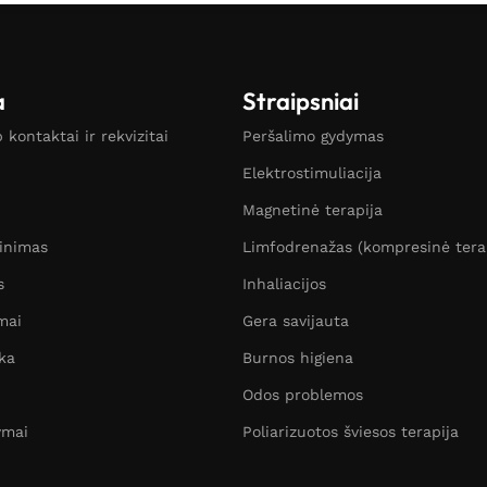
a
Straipsniai
kontaktai ir rekvizitai
Peršalimo gydymas
Elektrostimuliacija
Magnetinė terapija
žinimas
Limfodrenažas (kompresinė tera
s
Inhaliacijos
mai
Gera savijauta
ka
Burnos higiena
Odos problemos
ymai
Poliarizuotos šviesos terapija