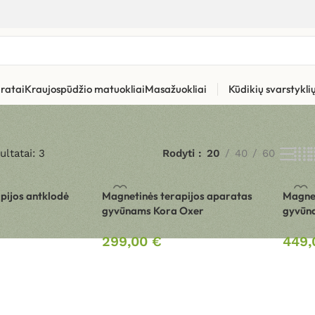
ratai
Kraujospūdžio matuokliai
Masažuokliai
Kūdikių svarstykl
ultatai: 3
Rodyti
20
40
60
pijos antklodė
Magnetinės terapijos aparatas
Magnet
gyvūnams Kora Oxer
gyvūna
299,00
€
449