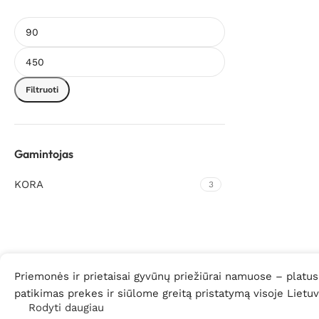
Filtruoti
Gamintojas
KORA
3
Priemonės ir prietaisai gyvūnų priežiūrai namuose – platus
patikimas prekes ir siūlome greitą pristatymą visoje Lietuv
Rodyti daugiau