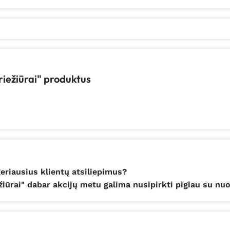
riežiūrai" produktus
geriausius klientų atsiliepimus?
iūrai" dabar akcijų metu galima nusipirkti pigiau su nuo