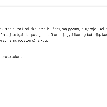
skirtas sumažinti skausmą ir uždegimą gyvūnų nugaroje. Dėl dvi
nas jaustųsi dar patogiau, siūlome įsigyti išorinę bateriją, kad
terapinėms juostoms) laikyti.
ms protokolams