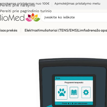
emokamas pristatymas nuo 100€
Apmokėjimas pristatymo metu
Pereiti prie naršymo
Pereiti prie pagrindinio turinio
isos prekės
Elektrostimuliatoriai (TENS/EMS)
Limfodrenažo apa
Pradžia
»
Gyvūnų priežiūrai
»
Magnetinės terapijos aparatas g