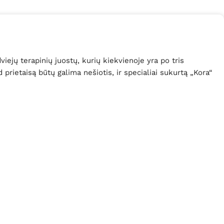
ejų terapinių juostų, kurių kiekvienoje yra po tris
 prietaisą būtų galima nešiotis, ir specialiai sukurtą „Kora“