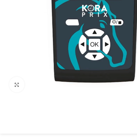
Spustelėkite, kad padidintumėte