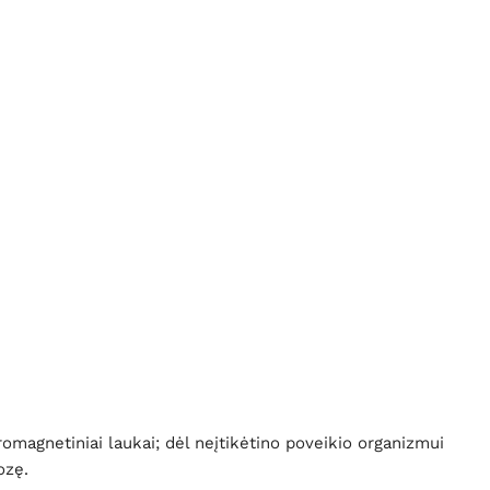
magnetiniai laukai; dėl neįtikėtino poveikio organizmui
ozę.