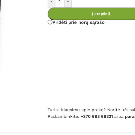
-
+
Į krepšelį
Pridėti prie norų sąrašo
Turite klausimų apie prekę? Norite užsisa
Paskambinkite:
+370 683 68331
arba
para