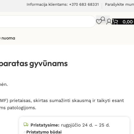
Informacija klientams: +370 683 68331
Parašykite mu
0,00
ių nuoma
aparatas gyvūnams
mėn.
F) prietaisas, skirtas sumažinti skausmą ir taikyti esant
ms patologijoms.
Pristatysime:
rugpjūčio 24 d. – 25 d.
Pristatymo būdai