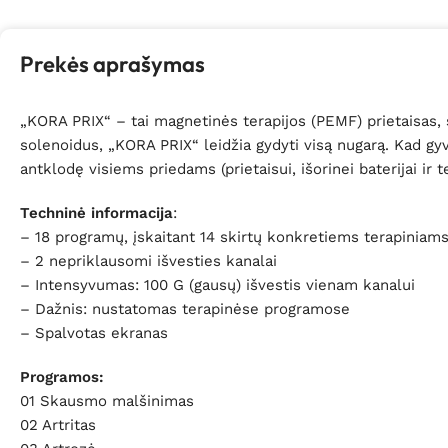
Prekės aprašymas
„KORA PRIX“ – tai magnetinės terapijos (PEMF) prietaisas, 
solenoidus, „KORA PRIX“ leidžia gydyti visą nugarą. Kad gyvū
antklodę visiems priedams (prietaisui, išorinei baterijai ir 
Techninė informacija
:
– 18 programų, įskaitant 14 skirtų konkretiems terapinia
– 2 nepriklausomi išvesties kanalai
– Intensyvumas: 100 G (gausų) išvestis vienam kanalui
– Dažnis: nustatomas terapinėse programose
– Spalvotas ekranas
Programos:
01 Skausmo malšinimas
02 Artritas