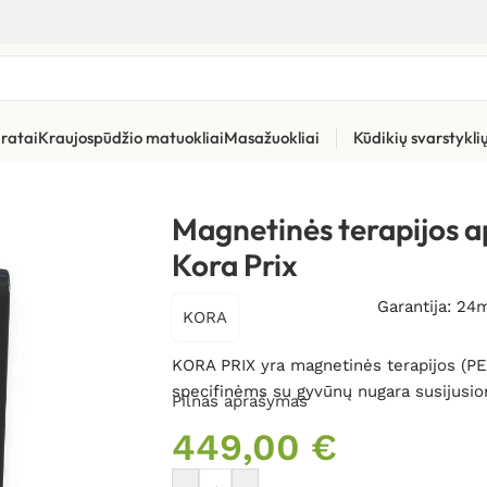
ratai
Kraujospūdžio matuokliai
Masažuokliai
Kūdikių svarstykl
yvūnams Kora Prix
Magnetinės terapijos 
Kora Prix
Garantija: 24
KORA
KORA PRIX yra magnetinės terapijos (PEM
specifinėms su gyvūnų nugara susijusio
Pilnas aprašymas
449,00
€