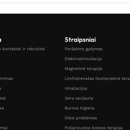
a
Straipsniai
kontaktai ir rekvizitai
Peršalimo gydymas
Elektrostimuliacija
Magnetinė terapija
žinimas
Limfodrenažas (kompresinė tera
s
Inhaliacijos
mai
Gera savijauta
ka
Burnos higiena
Odos problemos
ymai
Poliarizuotos šviesos terapija