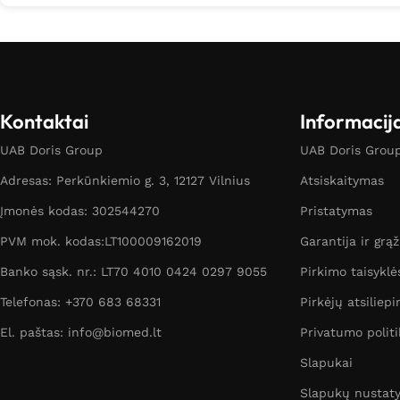
Kontaktai
Informacij
UAB Doris Group
UAB Doris Group 
Adresas: Perkūnkiemio g. 3, 12127 Vilnius
Atsiskaitymas
Įmonės kodas: 302544270
Pristatymas
PVM mok. kodas:LT100009162019
Garantija ir grą
Banko sąsk. nr.: LT70 4010 0424 0297 9055
Pirkimo taisyklė
Telefonas: +370 683 68331
Pirkėjų atsiliepi
El. paštas: info@biomed.lt
Privatumo politi
Slapukai
Slapukų nustat