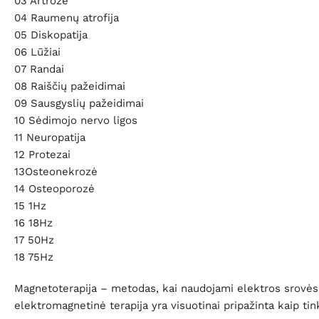
03 Artrozė
04 Raumenų atrofija
05 Diskopatija
06 Lūžiai
07 Randai
08 Raiščių pažeidimai
09 Sausgyslių pažeidimai
10 Sėdimojo nervo ligos
11 Neuropatija
12 Protezai
13Osteonekrozė
14 Osteoporozė
15 1Hz
16 18Hz
17 50Hz
18 75Hz
Magnetoterapija – metodas, kai naudojami elektros srovės 
elektromagnetinė terapija yra visuotinai pripažinta kaip ti