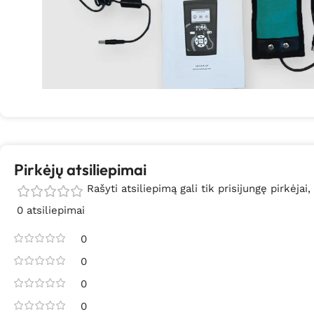
Pirkėjų atsiliepimai
Rašyti atsiliepimą gali tik prisijungę pirkėjai,
0 atsiliepimai
0
0
0
0