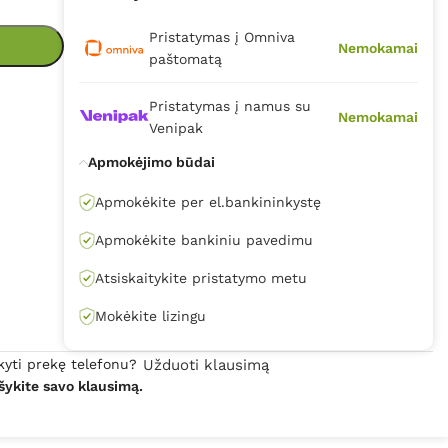
Pristatymas į Omniva
Nemokamai
paštomatą
Pristatymas į namus su
Nemokamai
Venipak
Apmokėjimo būdai
Apmokėkite per el.bankininkystę
Apmokėkite bankiniu pavedimu
Atsiskaitykite pristatymo metu
Mokėkite lizingu
kyti prekę telefonu?
Užduoti klausimą
šykite savo klausimą.