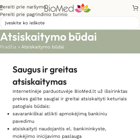
Pereiti prie naršymo
Pereiti prie pagrindinio turinio
Atsiskaitymo būdai
Pradžia
»
Atsiskaitymo būdai
Saugus ir greitas
atsiskaitymas
Internetinėje parduotuvėje BioMed.lt už išsirinktas
prekes galite saugiai ir greitai atsiskaityti keturiais
patogiais būdais:
savarankiškai atlikti apmokėjimą bankiniu
pavedimu
atsiskaityti naudojantis el. bankininkyste,
mokėjimo inicijavimo paslauga