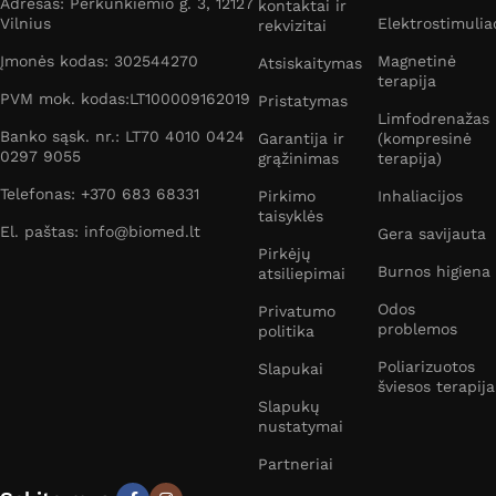
Adresas: Perkūnkiemio g. 3, 12127
kontaktai ir
Vilnius
Elektrostimulia
rekvizitai
Įmonės kodas: 302544270
Magnetinė
Atsiskaitymas
terapija
PVM mok. kodas:LT100009162019
Pristatymas
Limfodrenažas
Banko sąsk. nr.: LT70 4010 0424
Garantija ir
(kompresinė
0297 9055
grąžinimas
terapija)
Telefonas: +370 683 68331
Pirkimo
Inhaliacijos
taisyklės
El. paštas: info@biomed.lt
Gera savijauta
Pirkėjų
Burnos higiena
atsiliepimai
Odos
Privatumo
problemos
politika
Poliarizuotos
Slapukai
šviesos terapija
Slapukų
nustatymai
Partneriai