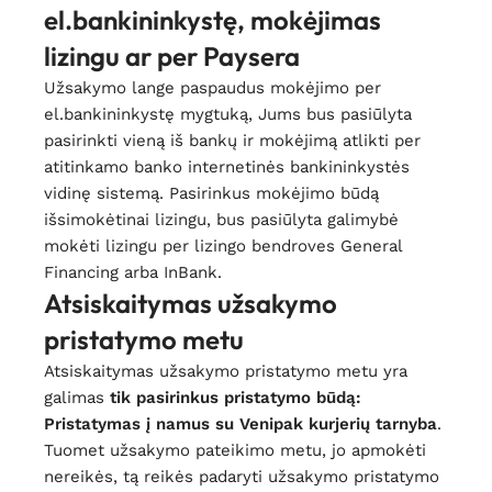
el.bankininkystę, mokėjimas
lizingu ar per Paysera
Užsakymo lange paspaudus mokėjimo per
el.bankininkystę mygtuką, Jums bus pasiūlyta
pasirinkti vieną iš bankų ir mokėjimą atlikti per
atitinkamo banko internetinės bankininkystės
vidinę sistemą. Pasirinkus mokėjimo būdą
išsimokėtinai lizingu, bus pasiūlyta galimybė
mokėti lizingu per lizingo bendroves General
Financing arba InBank.
Atsiskaitymas užsakymo
pristatymo metu
Atsiskaitymas užsakymo pristatymo metu yra
galimas
tik pasirinkus pristatymo būdą:
Pristatymas į namus su Venipak kurjerių tarnyba
.
Tuomet užsakymo pateikimo metu, jo apmokėti
nereikės, tą reikės padaryti užsakymo pristatymo