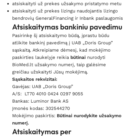
atsiskaityti už prekes užsakymo pristatymo metu
atsiskaityti už prekes lizingu naudojantis lizingo
bendrovių GeneralFinancing ir Inbank paslaugomis
Atsiskaitymas bankiniu pavedimu
Pasirinkę šį atsiskaitymo būdą, įprastu būdu
atlikite bankinį pavedimą į UAB „Doris Group”
sąskaitą. Atkreipiame dėmesį, kad mokėjimo
paskirties laukelyje reikia
būtinai
nurodyti
BioMed.lt užsakymo numerį, taip galėsime
greičiau užskaityti Jūsų mokėjimą.
Sąskaitos rekvizitai:
Gavėjas: UAB „Doris Group”
A/S: LT70 4010 0424 0297 9055
Bankas: Luminor Bank AS
Įmonės kodas: 302544270
Mokėjimo paskirtis:
Būtinai nurodykite užsakymo
numerį.
Atsiskaitymas per