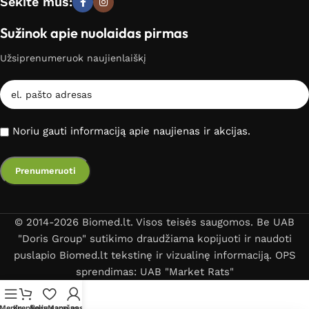
Sekite mus:
Sužinok apie nuolaidas pirmas
Užsiprenumeruok naujienlaiškį
Noriu gauti informaciją apie naujienas ir akcijas.
© 2014-2026 Biomed.lt. Visos teisės saugomos. Be UAB
"Doris Group" sutikimo draudžiama kopijuoti ir naudoti
puslapio Biomed.lt tekstinę ir vizualinę informaciją. OPS
sprendimas: UAB "Market Rats"
Meniu
Krepšelis
Norų sąrašas
Mano paskyra