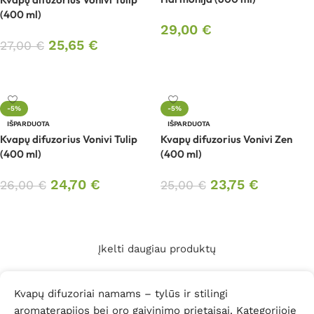
(400 ml)
29,00
€
25,65
€
27,00
€
Daugiau
Daugiau
-5%
-5%
IŠPARDUOTA
IŠPARDUOTA
Kvapų difuzorius Vonivi Tulip
Kvapų difuzorius Vonivi Zen
(400 ml)
(400 ml)
24,70
€
23,75
€
26,00
€
25,00
€
Daugiau
Daugiau
Įkelti daugiau produktų
Kvapų difuzoriai namams – tylūs ir stilingi
aromaterapijos bei oro gaivinimo prietaisai. Kategorijoje