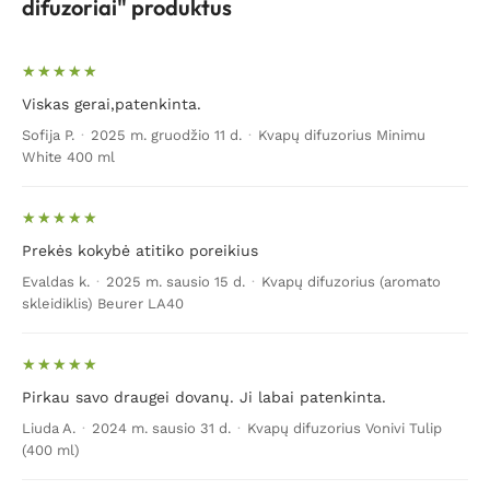
difuzoriai" produktus
Viskas gerai,patenkinta.
Sofija P.
·
2025 m. gruodžio 11 d.
·
Kvapų difuzorius Minimu
White 400 ml
Prekės kokybė atitiko poreikius
Evaldas k.
·
2025 m. sausio 15 d.
·
Kvapų difuzorius (aromato
skleidiklis) Beurer LA40
Pirkau savo draugei dovanų. Ji labai patenkinta.
Liuda A.
·
2024 m. sausio 31 d.
·
Kvapų difuzorius Vonivi Tulip
(400 ml)