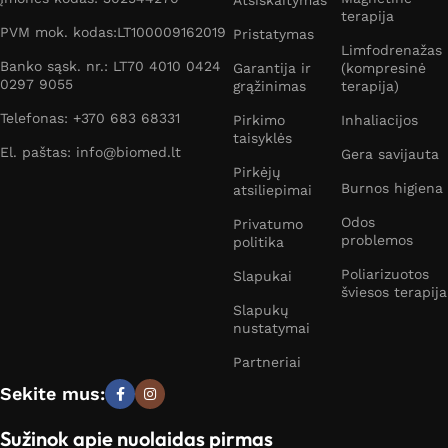
Atsiskaitymas
terapija
PVM mok. kodas:LT100009162019
Pristatymas
Limfodrenažas
Banko sąsk. nr.: LT70 4010 0424
Garantija ir
(kompresinė
0297 9055
grąžinimas
terapija)
Telefonas: +370 683 68331
Pirkimo
Inhaliacijos
taisyklės
El. paštas: info@biomed.lt
Gera savijauta
Pirkėjų
Burnos higiena
atsiliepimai
Odos
Privatumo
problemos
politika
Poliarizuotos
Slapukai
šviesos terapija
Slapukų
nustatymai
Partneriai
Sekite mus:
Sužinok apie nuolaidas pirmas