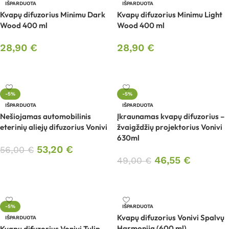
IŠPARDUOTA
IŠPARDUOTA
Kvapų difuzorius Minimu Dark
Kvapų difuzorius Minimu Light
Wood 400 ml
Wood 400 ml
28,90
€
28,90
€
Daugiau
Daugiau
-5%
-5%
IŠPARDUOTA
IŠPARDUOTA
Nešiojamas automobilinis
Įkraunamas kvapų difuzorius –
eterinių aliejų difuzorius Vonivi
žvaigždžių projektorius Vonivi
630ml
53,20
€
56,00
€
46,55
€
49,00
€
Daugiau
Daugiau
-5%
IŠPARDUOTA
Kvapų difuzorius Vonivi Spalvų
IŠPARDUOTA
Harmonija (600 ml)
Kvapų difuzorius Vonivi Tulip