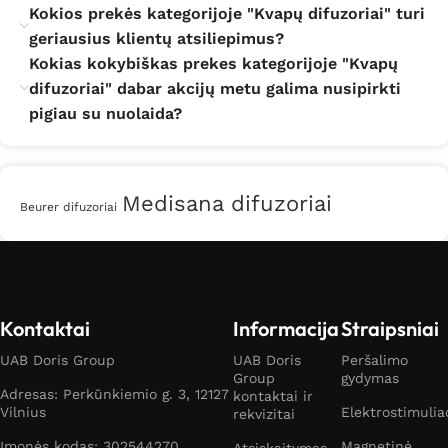
Kokios prekės kategorijoje "Kvapų difuzoriai" turi
geriausius klientų atsiliepimus?
Kokias kokybiškas prekes kategorijoje "Kvapų
difuzoriai" dabar akcijų metu galima nusipirkti
pigiau su nuolaida?
Medisana difuzoriai
Beurer difuzoriai
Kontaktai
Informacija
Straipsniai
UAB Doris Group
UAB Doris
Peršalimo
Group
gydymas
Adresas: Perkūnkiemio g. 3, 12127
kontaktai ir
Vilnius
Elektrostimulia
rekvizitai
Įmonės kodas: 302544270
Magnetinė