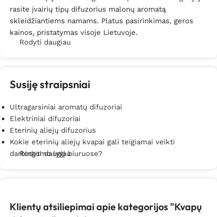
rasite įvairių tipų difuzorius malonų aromatą
skleidžiantiems namams. Platus pasirinkimas, geros
kainos, pristatymas visoje Lietuvoje.
Rodyti daugiau
Susiję straipsniai
Ultragarsiniai aromatų difuzoriai
Elektriniai difuzoriai
Eterinių aliejų difuzorius
Kokie eterinių aliejų kvapai gali teigiamai veikti
darbingumo lygį biuruose?
Rodyti daugiau
Klientų atsiliepimai apie kategorijos "Kvapų