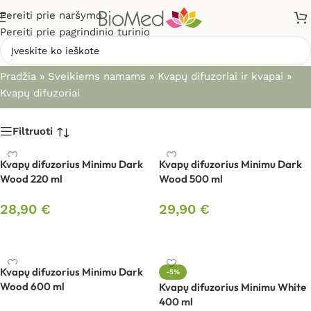
Pereiti prie naršymo
Pereiti prie pagrindinio turinio
Kvapų difuzoriai
Pradžia
»
Sveikiems namams
»
Kvapų difuzoriai ir kvapai
»
Kvapų difuzoriai
Filtruoti
Kvapų difuzorius Minimu Dark
Kvapų difuzorius Minimu Dark
Wood 220 ml
Wood 500 ml
28,90
€
29,90
€
Į krepšelį
Į krepšelį
Kvapų difuzorius Minimu Dark
-5%
Wood 600 ml
Kvapų difuzorius Minimu White
400 ml