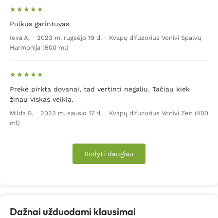
Puikus garintuvas
Ieva A.
·
2023 m. rugsėjo 19 d.
·
Kvapų difuzorius Vonivi Spalvų
Harmonija (600 ml)
Prekė pirkta dovanai, tad vertinti negaliu. Tačiau kiek
žinau viskas veikia.
Milda B.
·
2023 m. sausio 17 d.
·
Kvapų difuzorius Vonivi Zen (400
ml)
Rodyti daugiau
Dažnai užduodami klausimai