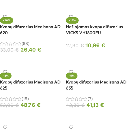
Į krepšelį
-20%
-15%
Kvapų difuzorius Medisana AD
Nešiojamas kvapų difuzorius
620
VICKS VH1800EU
(68)
10,96
€
12,90
€
26,40
€
33,00
€
Į krepšelį
Į krepšelį
-8%
-5%
Kvapų difuzorius Medisana AD
Kvapų difuzorius Medisana AD
625
635
(15)
(7)
48,76
€
41,13
€
53,00
€
43,30
€
Į krepšelį
Į krepšelį