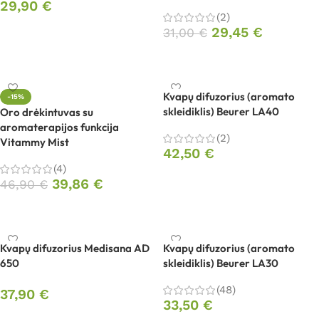
29,90
€
(2)
Į krepšelį
29,45
€
31,00
€
Į krepšelį
Kvapų difuzorius (aromato
-15%
skleidiklis) Beurer LA40
Oro drėkintuvas su
aromaterapijos funkcija
(2)
Vitammy Mist
42,50
€
(4)
Į krepšelį
39,86
€
46,90
€
Į krepšelį
Kvapų difuzorius Medisana AD
Kvapų difuzorius (aromato
650
skleidiklis) Beurer LA30
(48)
37,90
€
33,50
€
Į krepšelį