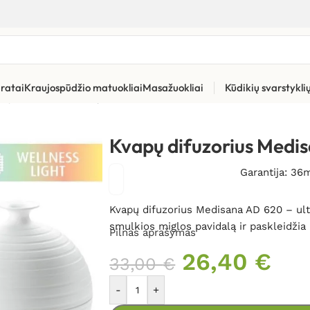
ratai
Kraujospūdžio matuokliai
Masažuokliai
Kūdikių svarstykl
pų difuzoriai
»
Kvapų difuzorius Medisana AD 620
Kvapų difuzorius Medi
Garantija: 36
Kvapų difuzorius Medisana AD 620 – ultr
smulkios miglos pavidalą ir paskleidžia
Pilnas aprašymas
26,40
€
33,00
€
-
+