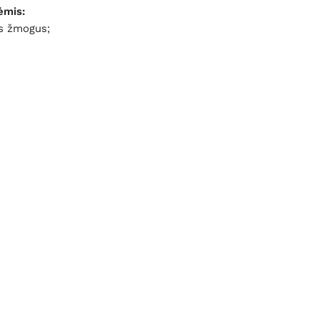
ėmis:
ts žmogus;