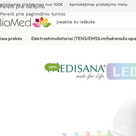
emokamas pristatymas nuo 100€
Apmokėjimas pristatymo metu
Pereiti prie naršymo
Pereiti prie pagrindinio turinio
isos prekės
Elektrostimuliatoriai (TENS/EMS)
Limfodrenažo apa
Pradžia
»
Sveikiems namams
»
Kvapų difuzoriai ir kvapai
»
Kva
-20%