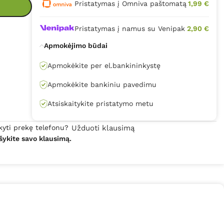
Pristatymas į Omniva paštomatą
1,99 €
Pristatymas į namus su Venipak
2,90 €
Apmokėjimo būdai
Apmokėkite per el.bankininkystę
Apmokėkite bankiniu pavedimu
Atsiskaitykite pristatymo metu
kyti prekę telefonu?
Užduoti klausimą
šykite savo klausimą.