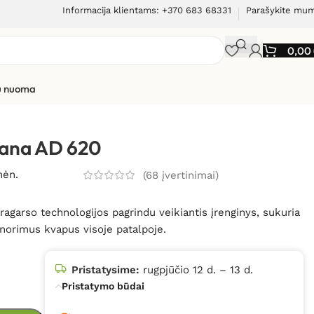
Informacija klientams: +370 683 68331
Parašykite mu
0,00
ių nuoma
sana AD 620
mėn.
(
68
įvertinimai)
agarso technologijos pagrindu veikiantis įrenginys, sukuria
 norimus kvapus visoje patalpoje.
Pristatysime:
rugpjūčio 12 d. – 13 d.
Pristatymo būdai