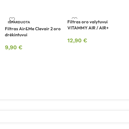
Filtras oro valytuvui
IŠPARDUOTA
VITAMMY AIR / AIR+
Filtras Air&Me Clevair 2 oro
drėkintuvui
12,90
€
9,90
€