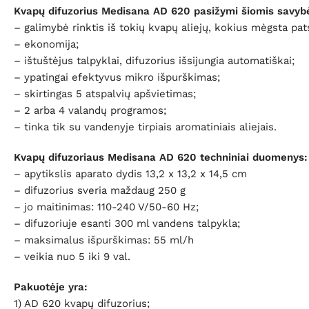
Kvapų difuzorius Medisana AD 620 pasižymi šiomis savyb
– galimybė rinktis iš tokių kvapų aliejų, kokius mėgsta pa
– ekonomija;
– ištuštėjus talpyklai, difuzorius išsijungia automatiškai;
– ypatingai efektyvus mikro išpurškimas;
– skirtingas 5 atspalvių apšvietimas;
– 2 arba 4 valandų programos;
– tinka tik su vandenyje tirpiais aromatiniais aliejais.
Kvapų difuzoriaus Medisana AD 620 techniniai duomenys:
– apytikslis aparato dydis 13,2 x 13,2 x 14,5 cm
– difuzorius sveria maždaug 250 g
– jo maitinimas: 110-240 V/50-60 Hz;
– difuzoriuje esanti 300 ml vandens talpykla;
– maksimalus išpurškimas: 55 ml/h
– veikia nuo 5 iki 9 val.
Pakuotėje yra:
1) AD 620 kvapų difuzorius;