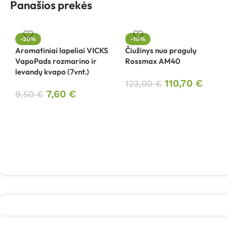
Panašios prekės
-20%
-10%
Aromatiniai lapeliai VICKS
Čiužinys nuo pragulų
VapoPads rozmarino ir
Rossmax AM40
levandų kvapo (7vnt.)
110,70
€
123,00
€
7,60
€
9,50
€