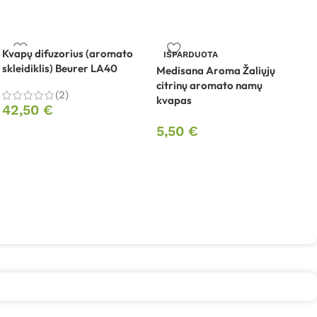
Kvapų difuzorius (aromato
IŠPARDUOTA
skleidiklis) Beurer LA40
Medisana Aroma Žaliųjų
citrinų aromato namų
O
(2)
kvapas
A
42,50
€
5,50
€