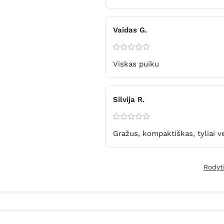
Vaidas G.
Viskas puiku
Silvija R.
Gražus, kompaktiškas, tyliai ve
Rodyt