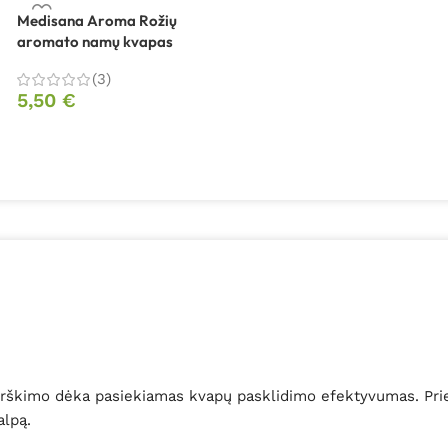
Medisana Aroma Rožių
aromato namų kvapas
(3)
5,50
€
rškimo dėka pasiekiamas kvapų pasklidimo efektyvumas. Prieta
alpą.