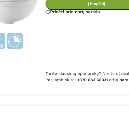
Į krepšelį
Pridėti prie norų sąrašo
Turite klausimų apie prekę? Norite užsisa
Paskambinkite:
+370 683 68331
arba
para