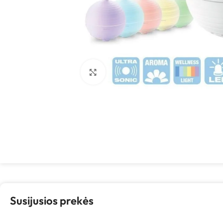
Spustelėkite, kad padidintumėte
Susijusios prekės