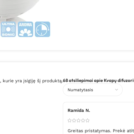
68 atsiliepimai apie
Kvapų difuzor
, kurie yra įsigiję šį produktą.
Ramida N.
Greitas pristatymas. Prekė ati