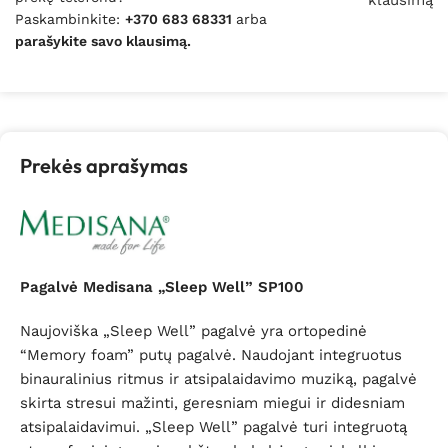
klausimą
Paskambinkite:
+370 683 68331
arba
parašykite savo klausimą.
Prekės aprašymas
Pagalvė Medisana „Sleep Well” SP100
Naujoviška „Sleep Well” pagalvė yra ortopedinė
“Memory foam” putų pagalvė. Naudojant integruotus
binauralinius ritmus ir atsipalaidavimo muziką, pagalvė
skirta stresui mažinti, geresniam miegui ir didesniam
atsipalaidavimui. „Sleep Well” pagalvė turi integruotą