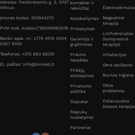
Adresas: Perkūnkiemio g. 3, 12127
kontaktai ir
Vilnius
Elektrostimulia
rekvizitai
Įmonės kodas: 302544270
Magnetinė
Atsiskaitymas
terapija
PVM mok. kodas:LT100009162019
Pristatymas
Limfodrenažas
Banko sąsk. nr.: LT70 4010 0424
Garantija ir
(kompresinė
0297 9055
grąžinimas
terapija)
Telefonas: +370 683 68331
Pirkimo
Inhaliacijos
taisyklės
El. paštas: info@biomed.lt
Gera savijauta
Pirkėjų
Burnos higiena
atsiliepimai
Odos
Privatumo
problemos
politika
Poliarizuotos
Slapukai
šviesos terapija
Slapukų
nustatymai
Partneriai