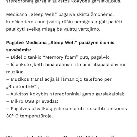
stereofoninį garsą ir aukštos kokybės garsiakalbius.
Medisana „Sleep Well” pagalvė skirta žmonėms,
kenčiantiems nuo įvairių rūšių nemigos ir gali padėti
palaikyti sveiką miegą be vaistų vartojimo.
Pagalvė Medisana „Sleep Well” pasižymi šiomis
savybėmis:
–
Didelio tankio “Memory foam” putų pagalvė;
–
Iš anksto įkelti binauraliniai ritmai ir atsipalaidavimo
muzika;
–
Muzikos transliacija iš išmaniojo telefono per
„Bluetooth®” ;
–
Aukštos kokybės stereofoniniai garso garsiakalbiai;
–
Mikro USB prievadas;
–
Pagalvės užvalkalą galima nuimti
ir
skalbti rankomis
30° C temperatūroje.