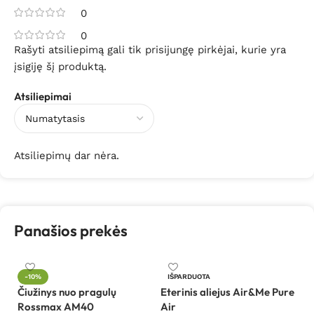
0
0
Rašyti atsiliepimą gali tik prisijungę pirkėjai, kurie yra
įsigiję šį produktą.
Atsiliepimai
Atsiliepimų dar nėra.
Panašios prekės
-10%
IŠPARDUOTA
Čiužinys nuo pragulų
Eterinis aliejus Air&Me Pure
Fi
Rossmax AM40
Air
dr