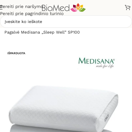
Pereiti prie naršymo
Pereiti prie pagrindinio turinio
Pradžia
»
Sveikiems namams
»
Čiužiniai ir pagalvės
»
Pagalvė Medisana „Sleep Well” SP100
IŠPARDUOTA