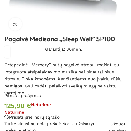
Spustelėkite, kad padidintumėte
Pagalvė Medisana „Sleep Well” SP100
Garantija: 36mėn.
Ortopedinė „Memory” putų pagalvė stresui mažinti su
integruota atsipalaidavimo muzika bei binauraliniais
ritmais. Tinka
žmonėms, kenčiantiems nuo įvairių rūšių
nemigos. Gali padėti palaikyti sveiką miegą be vaistų
vartojimo.
Pilnas aprašymas
125,90
€
Neturime
Neturime
Pridėti prie norų sąrašo
Turite klausimų apie prekę? Norite užsisakyti
Užduoti
prekę telefonu?