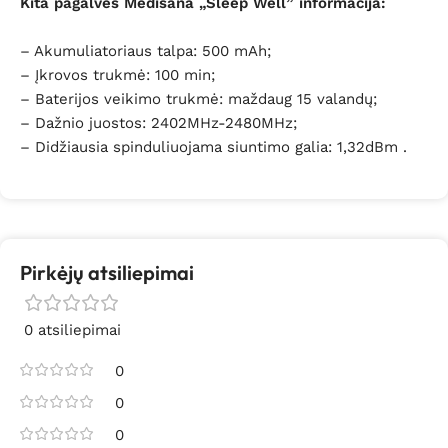
Kita pagalvės Medisana „Sleep Well” informacija:
– Akumuliatoriaus talpa: 500 mAh;
–
Įkrovos trukmė: 100 min;
–
Baterijos veikimo trukmė: maždaug 15 valandų;
–
Dažnio juostos: 2402MHz-2480MHz;
– D
idžiausia spinduliuojama siuntimo galia: 1,32dBm .
Pirkėjų atsiliepimai
0 atsiliepimai
0
0
0