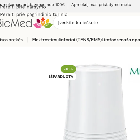
emokamas pristatymas nuo 100€
Apmokėjimas pristatymo metu
Pereiti prie naršymo
Pereiti prie pagrindinio turinio
isos prekės
Elektrostimuliatoriai (TENS/EMS)
Limfodrenažo apa
Pradžia
»
Sveikiems namams
»
Oro drėkintuvai
»
Oro drėkintu
-10%
IŠPARDUOTA