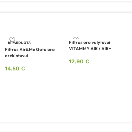
Filtras oro valytuvui
IŠPARDUOTA
VITAMMY AIR / AIR+
Filtras Air&Me Gota oro
drėkintuvui
12,90
€
14,50
€