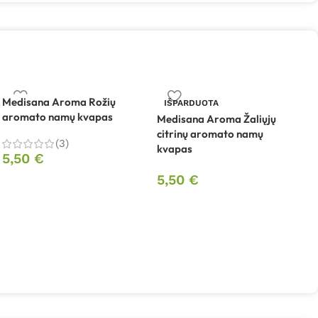
Medisana Aroma Rožių
IŠPARDUOTA
aromato namų kvapas
Medisana Aroma Žaliųjų
citrinų aromato namų
O
(3)
kvapas
A
5,50
€
5,50
€