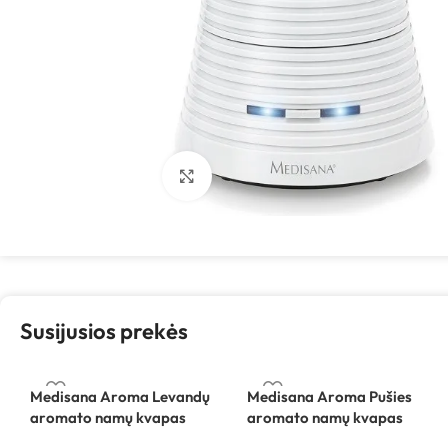
Spustelėkite, kad padidintumėte
Susijusios prekės
Medisana Aroma Levandų
Medisana Aroma Pušies
aromato namų kvapas
aromato namų kvapas