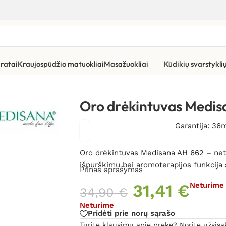
ratai
Kraujospūdžio matuokliai
Masažuokliai
Kūdikių svarstykl
vas Medisana AH 662
Oro drėkintuvas Medis
Garantija: 36
Oro drėkintuvas Medisana AH 662 – netr
išpurškimu bei aromoterapijos funkcija
Pilnas aprašymas
31,41
€
Neturime
34,90
€
Neturime
Pridėti prie norų sąrašo
Turite klausimų apie prekę? Norite užsisa