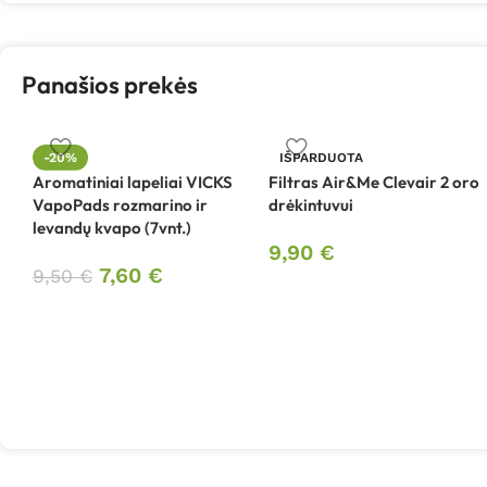
Panašios prekės
-20%
IŠPARDUOTA
Aromatiniai lapeliai VICKS
Filtras Air&Me Clevair 2 oro
VapoPads rozmarino ir
drėkintuvui
levandų kvapo (7vnt.)
9,90
€
7,60
€
9,50
€