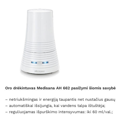
Oro drėkintuvas Medisana AH 662
pasižymi šiomis savyb
– netriukšmingas ir energiją taupantis net nustačius gausų
– automatiškai išsijungia, kai vandens talpa ištuštėja;
– reguliuojamas išpurškimo intensyvumas: iki 60 ml/val.;