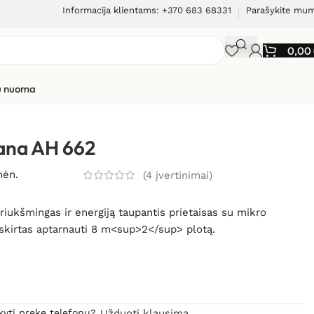
Informacija klientams: +370 683 68331
Parašykite mu
0,00
ių nuoma
ana AH 662
mėn.
(
4
įvertinimai)
iukšmingas ir energiją taupantis prietaisas su mikro
 skirtas aptarnauti 8 m<sup>2</sup> plotą.
kyti prekę telefonu?
Užduoti klausimą