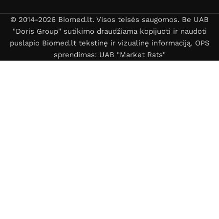
© 2014-2026 Biomed.lt. Visos teisės saugomos. Be UAB
"Doris Group" sutikimo draudžiama kopijuoti ir naudoti
puslapio Biomed.lt tekstinę ir vizualinę informaciją. OPS
sprendimas: UAB "Market Rats"