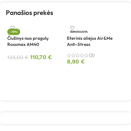
Panašios prekės
-10%
IŠPARDUOTA
Čiužinys nuo pragulų
Eterinis aliejus Air&Me
Et
Rossmax AM40
Anti-Stress
B
(3)
110,70
€
8
123,00
€
8,90
€
Į krepšelį
Daugiau