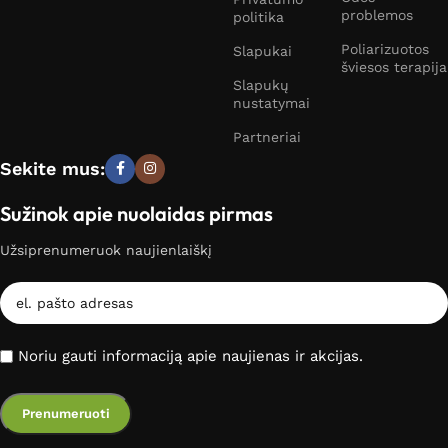
problemos
politika
Poliarizuotos
Slapukai
šviesos terapija
Slapukų
nustatymai
Partneriai
Sekite mus:
Sužinok apie nuolaidas pirmas
Užsiprenumeruok naujienlaiškį
Noriu gauti informaciją apie naujienas ir akcijas.