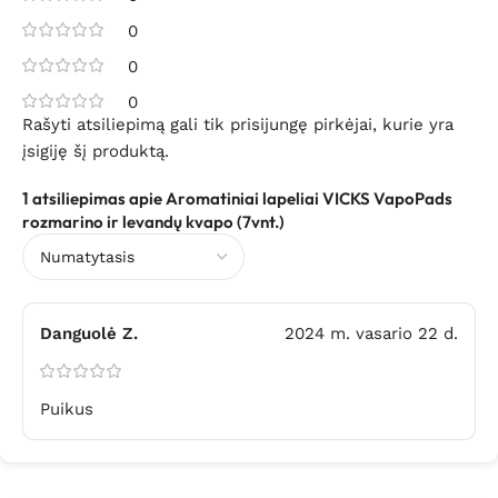
0
0
0
Rašyti atsiliepimą gali tik prisijungę pirkėjai, kurie yra
įsigiję šį produktą.
1 atsiliepimas apie
Aromatiniai lapeliai VICKS VapoPads
rozmarino ir levandų kvapo (7vnt.)
Danguolė Z.
2024 m. vasario 22 d.
Puikus