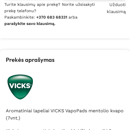
Turite klausimų apie prekę? Norite užsisakyti
Užduoti
prekę telefonu?
klausimą
Paskambinkite:
+370 683 68331
arba
parašykite savo klausimą.
Prekės aprašymas
Aromatiniai lapeliai VICKS VapoPads mentolio kvapo
(7vnt.)