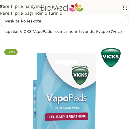
Pereiti prie naršymo
Pereiti prie pagrindinio turinio
Pradžia
»
Sveikiems namams
»
Oro drėkintuvai
»
Aromatiniai
lapeliai VICKS VapoPads rozmarino ir levandų kvapo (7vnt.)
-20%