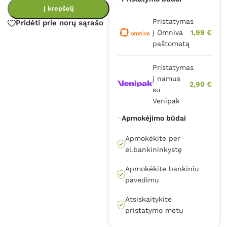
Į krepšelį
Pristatymas
Pridėti prie norų sąrašo
į Omniva
1,99 €
paštomatą
Pristatymas
į namus
2,90 €
su
Venipak
Apmokėjimo būdai
Apmokėkite per
el.bankininkystę
Apmokėkite bankiniu
pavedimu
Atsiskaitykite
pristatymo metu