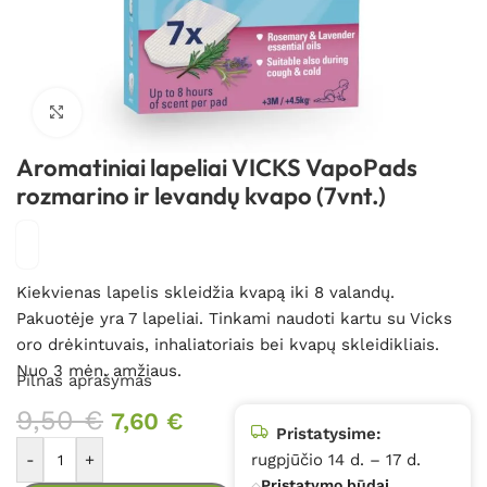
Spustelėkite, kad padidintumėte
Aromatiniai lapeliai VICKS VapoPads
rozmarino ir levandų kvapo (7vnt.)
Kiekvienas lapelis skleidžia kvapą iki 8 valandų.
Pakuotėje yra 7 lapeliai. Tinkami naudoti kartu su Vicks
oro drėkintuvais, inhaliatoriais bei kvapų skleidikliais.
Nuo 3 mėn. amžiaus.
Pilnas aprašymas
9,50
€
7,60
€
Pristatysime:
-
+
rugpjūčio 14 d. – 17 d.
Pristatymo būdai