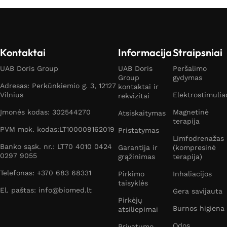
Kontaktai
Informacija
Straipsniai
UAB Doris Group
UAB Doris
Peršalimo
Group
gydymas
Adresas: Perkūnkiemio g. 3, 12127
kontaktai ir
Vilnius
Elektrostimulia
rekvizitai
Įmonės kodas: 302544270
Magnetinė
Atsiskaitymas
terapija
PVM mok. kodas:LT100009162019
Pristatymas
Limfodrenažas
Banko sąsk. nr.: LT70 4010 0424
Garantija ir
(kompresinė
0297 9055
grąžinimas
terapija)
Telefonas: +370 683 68331
Pirkimo
Inhaliacijos
taisyklės
El. paštas: info@biomed.lt
Gera savijauta
Pirkėjų
Burnos higiena
atsiliepimai
Odos
Privatumo