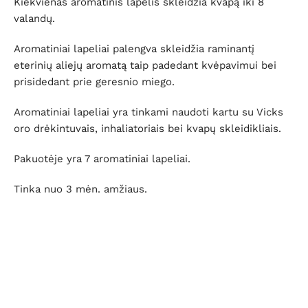
Kiekvienas aromatinis lapelis skleidžia kvapą iki 8
valandų.
Aromatiniai lapeliai palengva skleidžia raminantį
eterinių aliejų aromatą taip padedant kvėpavimui bei
prisidedant prie geresnio miego.
Aromatiniai lapeliai yra tinkami naudoti kartu su Vicks
oro drėkintuvais, inhaliatoriais bei kvapų skleidikliais.
Pakuotėje yra 7 aromatiniai lapeliai.
Tinka nuo 3 mėn. amžiaus.