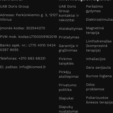
UAB Doris Group
UAB Doris
Peršalimo
Group
gydymas
Adresas: Perkūnkiemio g. 3, 12127
kontaktai ir
Vilnius
Elektrostimulia
rekvizitai
Įmonės kodas: 302544270
Magnetinė
Atsiskaitymas
terapija
PVM mok. kodas:LT100009162019
Pristatymas
Limfodrenažas
Banko sąsk. nr.: LT70 4010 0424
Garantija ir
(kompresinė
0297 9055
grąžinimas
terapija)
Telefonas: +370 683 68331
Pirkimo
Inhaliacijos
taisyklės
El. paštas: info@biomed.lt
Gera savijauta
Pirkėjų
Burnos higiena
atsiliepimai
Odos
Privatumo
problemos
politika
Poliarizuotos
Slapukai
šviesos terapija
Slapukų
nustatymai