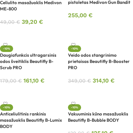
pistoletas Medivon Gun Bandit
Celiulito masažuoklis Medivon
ME-800
255,00
€
39,20
€
49,00
€
Į krepšelį
Į krepšelį
-10%
-10%
Daugiafunkcis ultragarsinis
Veido odos stangrinimo
odos šveitiklis Beautifly B-
prietaisas Beautifly B-Booster
Scrub PRO
PRO
161,10
€
314,10
€
179,00
€
349,00
€
Į krepšelį
Į krepšelį
-10%
-10%
Anticeliulitinis rankinis
Vakuuminis kūno masažuoklis
masažuoklis Beautifly B-Lumix
Beautifly B-Bubble BODY
BODY