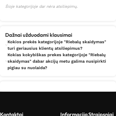
pristatome Vilniuje, Kaune, Klaipėdoje, Šiauliuose,
Šioje kategorijoje dar nėra atsiliepimų.
Panevėžyje ir kituose Lietuvos miestuose.
Dažnai užduodami klausimai
Kokios prekės kategorijoje "Riebalų skaidymas"
turi geriausius klientų atsiliepimus?
Kokias kokybiškas prekes kategorijoje "Riebalų
skaidymas" dabar akcijų metu galima nusipirkti
pigiau su nuolaida?
Kontaktai
Informacija
Straipsniai