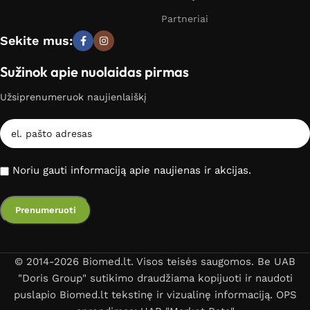
Partneriai
Sekite mus:
Sužinok apie nuolaidas pirmas
Užsiprenumeruok naujienlaiškį
Noriu gauti informaciją apie naujienas ir akcijas.
© 2014-2026 Biomed.lt. Visos teisės saugomos. Be UAB
"Doris Group" sutikimo draudžiama kopijuoti ir naudoti
puslapio Biomed.lt tekstinę ir vizualinę informaciją. OPS