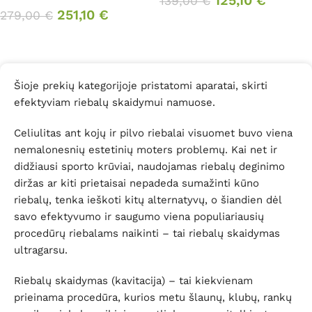
125,10
€
139,00
€
251,10
€
279,00
€
Į krepšelį
Į krepšelį
Šioje prekių kategorijoje pristatomi aparatai, skirti
efektyviam riebalų skaidymui namuose.
Celiulitas ant kojų ir pilvo riebalai visuomet buvo viena
nemalonesnių estetinių moters problemų. Kai net ir
didžiausi sporto krūviai, naudojamas riebalų deginimo
diržas ar kiti prietaisai nepadeda sumažinti kūno
riebalų, tenka ieškoti kitų alternatyvų, o šiandien dėl
savo efektyvumo ir saugumo viena populiariausių
procedūrų riebalams naikinti – tai riebalų skaidymas
ultragarsu.
Riebalų skaidymas (kavitacija) – tai kiekvienam
prieinama procedūra, kurios metu šlaunų, klubų, rankų