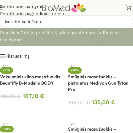
Pereiti prie naršymo
Pereiti prie pagrindinio turinio
Riebalų skaidymas
Pradžia
»
Grožio priežiūrai, odos problemoms
»
Riebalų
skaidymas
Filtruoti
-10%
-20%
Vakuuminis kūno masažuoklis
Smūginis masažuoklis –
Beautifly B-Modello BODY
pistoletas Medivon Gun Tytan
Pro
107,10
€
119,00
€
135,00
€
169,00
€
Į krepšelį
Į krepšelį
Smūginis masažuoklis –
-20%