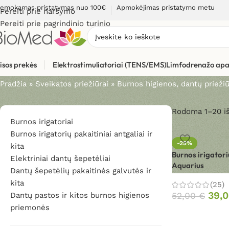
emokamas pristatymas nuo 100€
Apmokėjimas pristatymo metu
Pereiti prie naršymo
Pereiti prie pagrindinio turinio
Burnos higienos, dantų prie
isos prekės
Elektrostimuliatoriai (TENS/EMS)
Limfodrenažo apa
Pradžia
»
Sveikatos priežiūrai
»
Burnos higienos, dantų priež
Rodoma 1–20 iš
Burnos irigatoriai
Burnos irigatorių pakaitiniai antgaliai ir
-25%
kita
Burnos irigato
Elektriniai dantų šepetėliai
Aquarius
Dantų šepetėlių pakaitinės galvutės ir
kita
(25)
39,
Dantų pastos ir kitos burnos higienos
52,00
€
priemonės