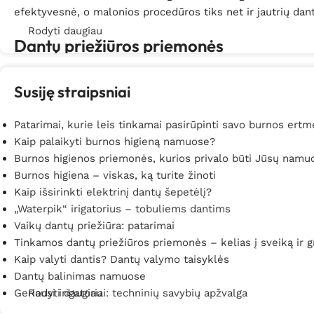
efektyvesnė, o malonios procedūros tiks net ir jautrių da
Rodyti daugiau
Dantų priežiūros priemonės
Visi žinome, jog reikia naudoti dantų šepetėlį, na dar skala
Susiję straipsniai
priežiūros priemonių, kurios padeda dar geriau prižiūrėti 
šepetėlis
arba
ultragarsinis dantų šepetėlis
. Jau po kelių 
Patarimai, kurie leis tinkamai pasirūpinti savo burnos ertm
besisukdamas specialiais judesiais elektrinis šepetėlis toly
Kaip palaikyti burnos higieną namuose?
paradontozė, gali kiekvieną kartą valantis dantis paprastu
Burnos higienos priemonės, kurios privalo būti Jūsų namu
ultragarsinis dantų šepetėlis. Su šiuo aparatu užkertamas
Burnos higiena – viskas, ką turite žinoti
higieną palaikyti tampa kur kas lengviau. Svarbu, kad dan
Kaip išsirinkti elektrinį dantų šepetėlį?
valgio, siūlo ir skalavimo skysčio naudojimas. Kombinuotai 
„Waterpik“ irigatorius – tobuliems dantims
Vaikų dantų priežiūra: patarimai
Kasdienė dantų priežiūra bus dar lengvesnė, jeigu naudosit
Tinkamos dantų priežiūros priemonės – kelias į sveiką ir 
apnašas, maloniai raminantis dantenas. Jei galvojate, kaip 
Kaip valyti dantis? Dantų valymo taisyklės
atokiausias ir siauriausias burnos ertmes. Burnos irigato
Dantų balinimas namuose
vandens srovė pašalina bakterijas ir mikrobus
, todėl mažė
Geriausi irigatoriai: techninių savybių apžvalga
Rodyti daugiau
patvirtintus ir daugelio žmonių visame pasaulyje jau įver
skirtas profesionaliai burnos priežiūrai tiek namuose, tiek