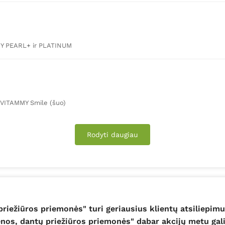
MY PEARL+ ir PLATINUM
s VITAMMY Smile (šuo)
Rodyti daugiau
riežiūros priemonės" turi geriausius klientų atsiliepim
nos, dantų priežiūros priemonės" dabar akcijų metu gali