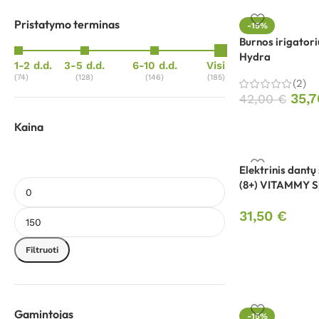
Pristatymo terminas
-15%
Burnos irigato
Hydra
1-2 d.d.
3-5 d.d.
6-10 d.d.
Visi
(74)
(128)
(146)
(185)
(2)
35,
42,00
€
Kaina
Elektrinis dantų
(8+) VITAMMY Sp
31,50
€
Filtruoti
Gamintojas
-15%