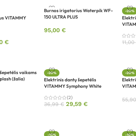
Burnos irigatorius Waterpik WF-
-20%
150 ULTRA PLUS
rius VITAMMY
Elektr
VITAMM
95,00
€
70
€
11,0
 šepetėlis vaikams
-20%
-20%
lash (žalia)
Elektrinis dantų šepetėlis
Elektr
VITAMMY Symphony White
VITAM
(2)
55,9
29,59
€
36,99
€
-15%
-10%