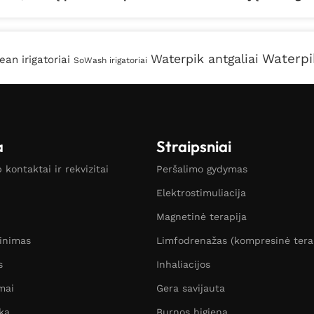
Waterpik
Waterpik antgaliai
ean irigatoriai
SoWash irigatoriai
a
Straipsniai
kontaktai ir rekvizitai
Peršalimo gydymas
Elektrostimuliacija
Magnetinė terapija
žinimas
Limfodrenažas (kompresinė tera
s
Inhaliacijos
mai
Gera savijauta
ka
Burnos higiena