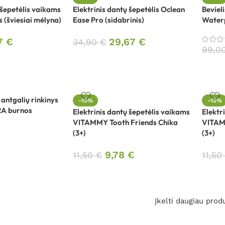
 šepetėlis vaikams
Elektrinis dantų šepetėlis Oclean
Beviel
 (šviesiai mėlyna)
Ease Pro (sidabrinis)
Water
67
€
29,67
€
34,90
€
99,0
antgalių rinkinys
-15%
-15%
A burnos
Elektrinis dantų šepetėlis vaikams
Elektr
VITAMMY Tooth Friends Chika
VITAMM
(3+)
(3+)
9,78
€
11,50
€
11,50
Įkelti daugiau prod