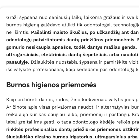
Graži šypsena nuo seniausių laikų laikoma gražaus ir sveiko 
burnos higieną galėdavo atlikti tik odontologai, technolog
ne išimtis.
Pašalinti maisto likučius, po užkandžių ant da
odontologų patvirtintomis dantų priežiūros priemonėmis
.
E
gomurio nesikaupia apnašos, todėl dantys mažiau genda.
ultragarsiniais, elektriniais dantų šepetėliais arba naudot
pasaulyje
. Džiaukitės nuostabia šypsena ir pamirškite vizi
išsivalysite profesionaliai, kaip sėdėdami pas odontologą k
Burnos higienos priemonės
Kaip prižiūrėti dantis, rodos, žino kiekvienas: valytis juos 
Ar žinote apie visas privalomas naudoti ir alternatyvias bur
reikalauja kur kas daugiau laiko, priemonių ir pastangų. Kit
labai greitai ims gesti, o tada odontologo kėdėje reikės pra
rinkitės profesionalias dantų priežiūros priemones
užtikr
šiuolaikiško dizaino burnos irigatorius, ultragarsinius arba