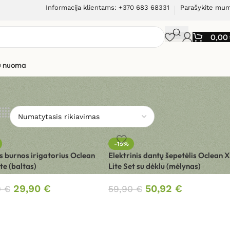
Informacija klientams: +370 683 68331
Parašykite mu
0,00
ių nuoma
-15%
is burnos irigatorius Oclean
Elektrinis dantų šepetėlis Oclean X
te (baltas)
Lite Set su dėklu (mėlynas)
29,90
€
50,92
€
0
€
59,90
€