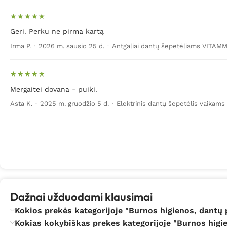
Geri. Perku ne pirma kartą
Irma P.
·
2026 m. sausio 25 d.
·
Antgaliai dantų šepetėliams VITAM
Mergaitei dovana - puiki.
Asta K.
·
2025 m. gruodžio 5 d.
·
Elektrinis dantų šepetėlis vaikam
Dažnai užduodami klausimai
Kokios prekės kategorijoje "Burnos higienos, dantų p
Kokias kokybiškas prekes kategorijoje "Burnos higie