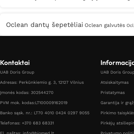
Oclean dantų šepetėliai
Oclean galvutės
Ocl
Kontaktai
Informacij
UAB Doris Group
UAB Doris Group 
Adresas: Perkūnkiemio g. 3, 12127 Vilnius
Atsiskaitymas
Įmonės kodas: 302544270
Pristatymas
PVM mok. kodas:LT100009162019
Garantija ir grą
Banko sąsk. nr.: LT70 4010 0424 0297 9055
Pirkimo taisyklė
Telefonas: +370 683 68331
Pirkėjų atsiliepi
El. paštas: info@biomed.lt
Privatumo politi