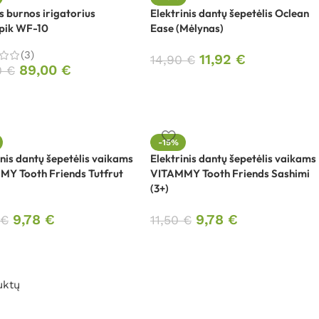
is burnos irigatorius
Elektrinis dantų šepetėlis Oclean
pik WF-10
Ease (Mėlynas)
(3)
11,92
€
14,90
€
89,00
€
0
€
-15%
inis dantų šepetėlis vaikams
Elektrinis dantų šepetėlis vaikams
Y Tooth Friends Tutfrut
VITAMMY Tooth Friends Sashimi
(3+)
9,78
€
9,78
€
€
11,50
€
uktų