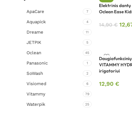
Elektrinis dantų
ApaCare
Oclean Ease Kids
7
Aquapick
4
12,
14,90
€
Dreame
11
JETPIK
5
Oclean
45
Daugiafunkcinių 
Panasonic
1
VITAMMY HYDR
irigatoriui
SoWash
2
12,90
€
Visiomed
6
Vitammy
79
Waterpik
25