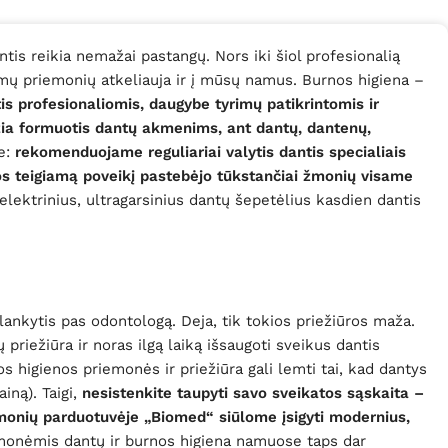
ntis reikia nemažai pastangų. Nors iki šiol profesionalią
jamų priemonių atkeliauja ir į mūsų namus. Burnos higiena –
s profesionaliomis, daugybe tyrimų patikrintomis ir
džia formuotis dantų akmenims, ant dantų, dantenų,
se:
rekomenduojame reguliariai valytis dantis specialiais
jos teigiamą poveikį pastebėjo tūkstančiai žmonių visame
elektrinius, ultragarsinius dantų šepetėlius kasdien dantis
i lankytis pas odontologą. Deja, tik tokios priežiūros maža.
priežiūra ir noras ilgą laiką išsaugoti sveikus dantis
os higienos priemonės ir priežiūra gali lemti tai, kad dantys
iną). Taigi,
nesistenkite taupyti savo sveikatos sąskaita –
monių parduotuvėje „Biomed“ siūlome įsigyti modernius,
monėmis dantų ir burnos higiena namuose taps dar