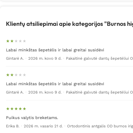
burnoje likusių mikrobų prasidės dantenų uždegimas – visai
aparatų užsilikusias maisto likučius ir bakterijas. Nors bur
Visiškai nesudėtinga ir svarbiausia ypač profesionali burn
Klientų atsiliepimai apie kategorijos "Burnos h
skysčiams ar nuolatiniams vizitams pas odontologus.
Kviečiame rinktis ir užsisakyti burnos priežiūros prietaisus 
irigatoriai mūsų parduotuvėje „Biomed“ parduodami itin ge
Labai minkštas šepetėlis ir labai greitai susidėvi
visoje Lietuvoje: Vilniuje, Kaune, Klaipėdoje, Šiauliuose, P
Gintarė A.
·
2026 m. kovo 9 d.
·
Pakaitinė galvutė dantų šepetėliui 
Turinčius klausimų dėl prekių ar jų pristatymo, raginame s
Tiems, kuriuos domina atsiliepimai apie prekes (burnos irig
Labai minkštas šepetėlis ir labai greitai susidėvi
galimybė tiek palikti atsiliepimą apie prekę tiek ir paskaity
Gintarė A.
·
2026 m. kovo 9 d.
·
Pakaitinė galvutė dantų šepetėliui 
Sužinokite kokie atsiliepimai apie šias, kol kas daugiausiai
Atsiliepimai apie Burnos irigatorius Waterpik Ultra WP-100
Atsiliepimai apie Burnos irigatoriaus SoWash Hydropulser
Puikus valytis breketams.
Atsiliepimai apie Burnos irigatorius SoWash Hydrojet
Erika B.
·
2026 m. vasario 21 d.
·
Ortodontinis antgalis OD burnos irig
Atsiliepimai apie Visiomed Waterjet 2000 burnos irigatoriau