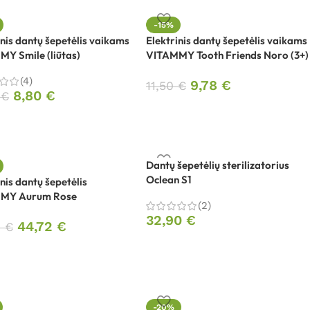
-15%
inis dantų šepetėlis vaikams
Elektrinis dantų šepetėlis vaikams
Y Smile (liūtas)
VITAMMY Tooth Friends Noro (3+)
(4)
9,78
€
11,50
€
8,80
€
0
€
Dantų šepetėlių sterilizatorius
Oclean S1
inis dantų šepetėlis
MY Aurum Rose
(2)
32,90
€
44,72
€
0
€
-20%