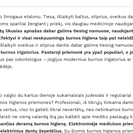
žmogaus etalonu. Tiesa, išlaikyti baltus, stiprius, sveikus da
ijoms sparčiai žengiant į priekį, vis daugiau medicinoje naudo
ntų likusias apnašas dabar galima tiesiog namuose, naudojanti
fektyvi ir visai neskausminga burnos higiena taip pat nelei
Išlaikyti sveikus ir stiprus dantis dabar galima tiesiog namuo
i
burnos irigatorius
.
Pastaroji priemonė yra ypač populiari, o 
tus pas odontologus – įsigijus modernius burnos irigatorius ar 
ėdėje.
po valgio du kartus dienoje sukamaisiais judesiais ir reguliaria
nos higienos priemones? Profesionali, iš tikrųjų tinkama dantų 
a vertus, viso to gailėti tikrai nevertėtų, nes netinkamos burn
leisti ne vieną valandą (ką jau kalbėti apie mediko paslaugų ka
inančias deramą burnos higieną
.
Elektroninėje medicinos prie
 elektrinius dantų šepetėlius.
Su šiomis burnos higienos prie