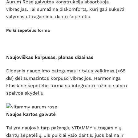
Aurum Rose galvutės konstrukcija absorbuoja
vibracijas. Tai sumažina diskomfortą, kurį gali sukelti
valymas ultragarsiniu dantų šepetėliu.
Puiki šepetėlio forma
Naujoviškas korpusas, plonas dizainas
Didesnis naudojimo patogumas ir tylus veikimas (<65
dB) dėl sumažintos korpuso vibracijos. Harmoninga
klasikinė šepetėlio forma su integruotu rožinio safyro
spalvos skydeliu.
Naujos kartos galvutė
Tai yra naujovė tarp pažangių VITAMMY ultragarsinių
dantų šepetėlių. Jis puikiai valo dantis, juos balina ir