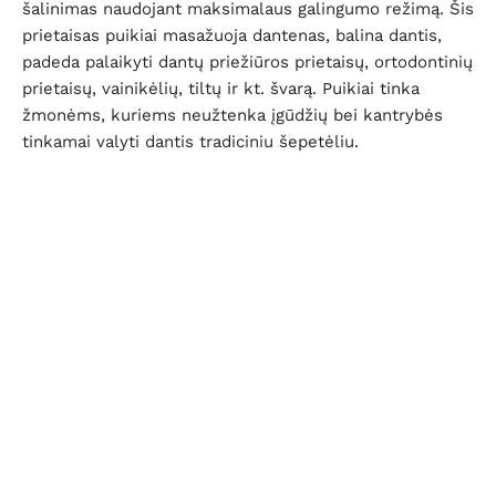
šalinimas naudojant maksimalaus galingumo režimą. Šis
prietaisas puikiai masažuoja dantenas, balina dantis,
padeda palaikyti dantų priežiūros prietaisų, ortodontinių
prietaisų, vainikėlių, tiltų ir kt. švarą. Puikiai tinka
žmonėms, kuriems neužtenka įgūdžių bei kantrybės
tinkamai valyti dantis tradiciniu šepetėliu.