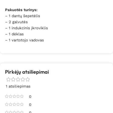
Pakuotės turinys:
– 1 dantų šepetėlis
– 2 galvutės
– 1 indukcinis įkroviklis
– 1 dėklas
– 1 vartotojo vadovas
Pirkėjų atsiliepimai
1 atsiliepimas
0
0
0