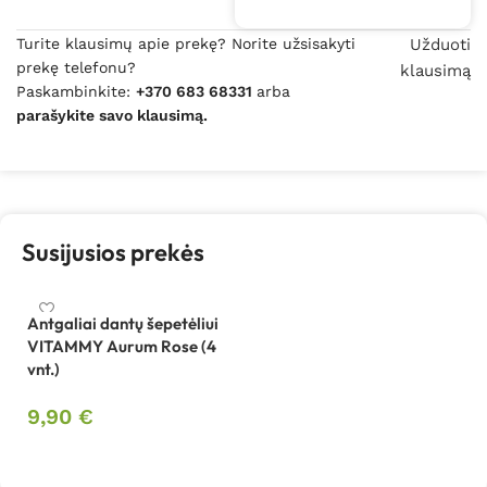
Turite klausimų apie prekę? Norite užsisakyti
Užduoti
prekę telefonu?
klausimą
Paskambinkite:
+370 683 68331
arba
parašykite savo klausimą.
Susijusios prekės
Antgaliai dantų šepetėliui
VITAMMY Aurum Rose (4
vnt.)
9,90
€
Į krepšelį