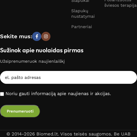
Slapukai
šviesos terapija
Slapukų
nustatymai
Partneriai
Sekite mus:
Sužinok apie nuolaidas pirmas
Užsiprenumeruok naujienlaiškį
Noriu gauti informaciją apie naujienas ir akcijas.
© 2014-2026 Biomed.lt. Visos teisės saugomos. Be UAB