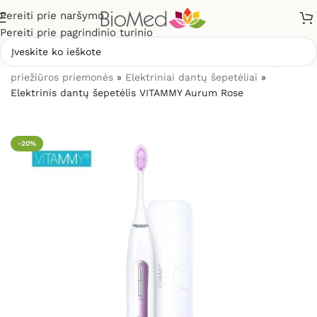
Pereiti prie naršymo
Pereiti prie pagrindinio turinio
Pradžia
»
Sveikatos priežiūrai
»
Burnos higienos, dantų
priežiūros priemonės
»
Elektriniai dantų šepetėliai
»
Elektrinis dantų šepetėlis VITAMMY Aurum Rose
-20%