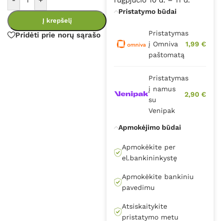
Pristatymo būdai
Į krepšelį
Pristatymas
Pridėti prie norų sąrašo
į Omniva
1,99 €
paštomatą
Pristatymas
į namus
2,90 €
su
Venipak
Apmokėjimo būdai
Apmokėkite per
el.bankininkystę
Apmokėkite bankiniu
pavedimu
Atsiskaitykite
pristatymo metu