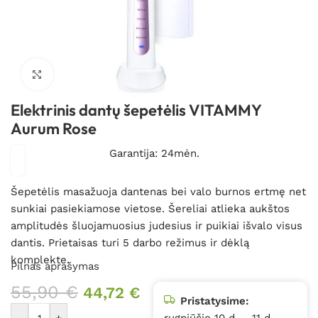
Spustelėkite, kad padidintumėte
Elektrinis dantų šepetėlis VITAMMY
Aurum Rose
Garantija: 24mėn.
Šepetėlis masažuoja dantenas bei valo burnos ertmę net
sunkiai pasiekiamose vietose. Šereliai atlieka aukštos
amplitudės šluojamuosius judesius ir puikiai išvalo visus
dantis. Prietaisas turi 5 darbo režimus ir dėklą
komplekte.
Pilnas aprašymas
55,90
€
44,72
€
Pristatysime:
-
+
rugpjūčio 10 d. – 11 d.