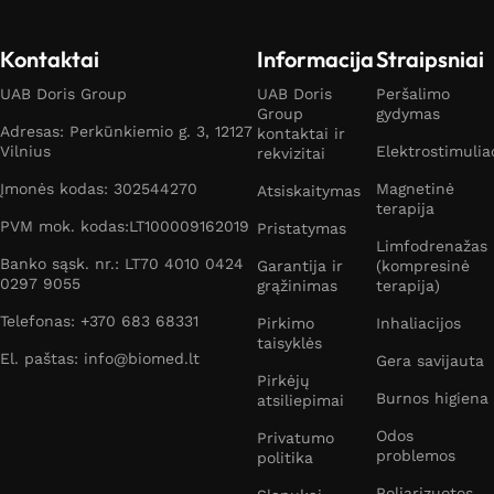
Kontaktai
Informacija
Straipsniai
UAB Doris Group
UAB Doris
Peršalimo
Group
gydymas
Adresas: Perkūnkiemio g. 3, 12127
kontaktai ir
Vilnius
Elektrostimulia
rekvizitai
Įmonės kodas: 302544270
Magnetinė
Atsiskaitymas
terapija
PVM mok. kodas:LT100009162019
Pristatymas
Limfodrenažas
Banko sąsk. nr.: LT70 4010 0424
Garantija ir
(kompresinė
0297 9055
grąžinimas
terapija)
Telefonas: +370 683 68331
Pirkimo
Inhaliacijos
taisyklės
El. paštas: info@biomed.lt
Gera savijauta
Pirkėjų
Burnos higiena
atsiliepimai
Odos
Privatumo
problemos
politika
Poliarizuotos