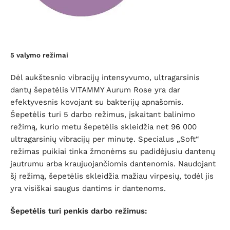
5 valymo režimai
Dėl aukštesnio vibracijų intensyvumo, ultragarsinis
dantų šepetėlis VITAMMY Aurum Rose yra dar
efektyvesnis kovojant su bakterijų apnašomis.
Šepetėlis turi 5 darbo režimus, įskaitant balinimo
režimą, kurio metu šepetėlis skleidžia net 96 000
ultragarsinių vibracijų per minutę. Specialus „Soft“
režimas puikiai tinka žmonėms su padidėjusiu dantenų
jautrumu arba kraujuojančiomis dantenomis. Naudojant
šį režimą, šepetėlis skleidžia mažiau virpesių, todėl jis
yra visiškai saugus dantims ir dantenoms.
Šepetėlis turi penkis darbo režimus: