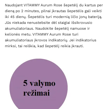
Naudojant VITAMMY Aurum Rose šepetėlį du kartus per
dieną po 2 minutes, pilnai įkrautas šepetėlis gali veikti
iki 45 dienų. Šepetėlis turi modernią ličio jonų bateriją.
Jūs niekada nenustebsite dėl staigiai išsikrovusio
akumuliatoriaus. Naudokite šepetėlį namuose ir
kelionės metu. VITAMMY Aurum Rose turi
akumuliatoriaus įkrovos indikatorių. Jei indikatorius
mirksi, tai reiškia, kad šepetėlį reikia įkrauti.