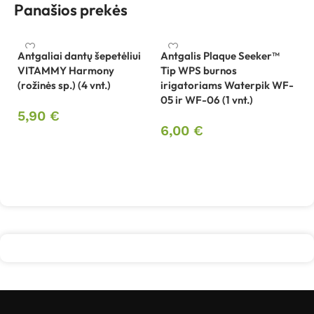
Panašios prekės
Antgaliai dantų šepetėliui
Antgalis Plaque Seeker™
VITAMMY Harmony
Tip WPS burnos
Be
(rožinės sp.) (4 vnt.)
irigatoriams Waterpik WF-
sp
05 ir WF-06 (1 vnt.)
B
5,90
€
6,00
€
4
Į krepšelį
Į krepšelį