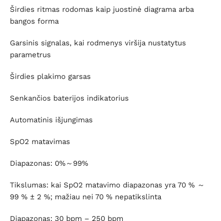
Širdies ritmas rodomas kaip juostinė diagrama arba
bangos forma
Garsinis signalas, kai rodmenys viršija nustatytus
parametrus
Širdies plakimo garsas
Senkančios baterijos indikatorius
Automatinis išjungimas
SpO2 matavimas
Diapazonas: 0%～99%
Tikslumas: kai SpO2 matavimo diapazonas yra 70 % ～
99 % ± 2 %; mažiau nei 70 % nepatikslinta
Diapazonas: 30 bpm – 250 bpm