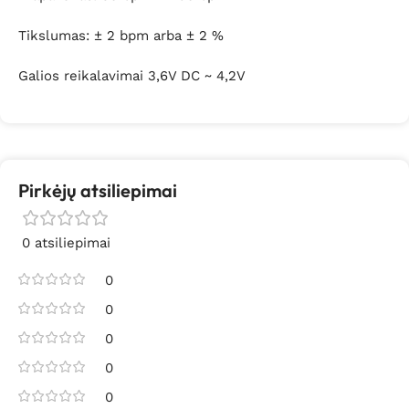
Tikslumas: ± 2 bpm arba ± 2 %
Galios reikalavimai 3,6V DC ~ 4,2V
Pirkėjų atsiliepimai
0 atsiliepimai
0
0
0
0
0