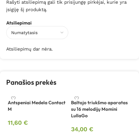
Rašyti atsiliepimą gali tik prisijungę pirkėjai, kurie yra
įsigiję šį produktą.
Atsiliepimai
Atsiliepimų dar nėra.
Panašios prekės
Antspeniai Medela Contact
Baltojo triukšmo aparatas
Ba
M
su 16 melodijų Momini
su
LullaGo
L
11,60
€
34,00
€
3
Į krepšelį
Į krepšelį