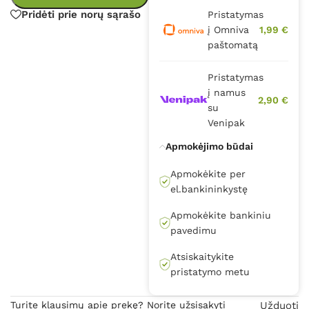
Pridėti prie norų sąrašo
Pristatymas
į Omniva
1,99 €
paštomatą
Pristatymas
į namus
2,90 €
su
Venipak
Apmokėjimo būdai
Apmokėkite per
el.bankininkystę
Apmokėkite bankiniu
pavedimu
Atsiskaitykite
pristatymo metu
Turite klausimų apie prekę? Norite užsisakyti
Užduoti