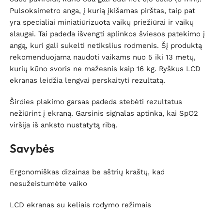
Pulsoksimetro anga, į kurią įkišamas pirštas, taip pat
yra specialiai miniatiūrizuota vaikų priežiūrai ir vaikų
slaugai. Tai padeda išvengti aplinkos šviesos patekimo į
angą, kuri gali sukelti netikslius rodmenis. Šį produktą
rekomenduojama naudoti vaikams nuo 5 iki 13 metų,
kurių kūno svoris ne mažesnis kaip 16 kg. Ryškus LCD
ekranas leidžia lengvai perskaityti rezultatą.
Širdies plakimo garsas padeda stebėti rezultatus
nežiūrint į ekraną. Garsinis signalas aptinka, kai SpO2
viršija iš anksto nustatytą ribą.
Savybės
Ergonomiškas dizainas be aštrių kraštų, kad
nesužeistumėte vaiko
LCD ekranas su keliais rodymo režimais