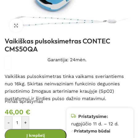
Spustelėkite, kad padidintumėte
Vaikiškas pulsoksimetras CONTEC
CMS50QA
Garantija: 24mėn.
Vaikiškas pulsoksimetras tinka vaikams sveriantiems
nuo 16kg. Skirtas neinvaziniam funkcinio deguonies
prisotinimo žmogaus arteriniame kraujyje (SpO2)
nustatymui ir širdies pulso dažnio matavimui.
Pilnas aprašymas
46,00
€
Pristatysime:
-
+
rugpjūčio 11 d. – 12 d.
Pristatymo būdai
Į krepšelį