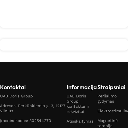
Kontaktai
Informacija
Straipsniai
UAB Doris Group
UAB Doris
Peršalimo
Group
gydymas
Adresas: Perkūnkiemio g. 3, 12127
kontaktai ir
Vilnius
Elektrostimulia
rekvizitai
Įmonės kodas: 302544270
Magnetinė
Atsiskaitymas
terapija