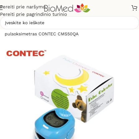
Pereiti prie naršymo
Pereiti prie pagrindinio turinio
Pradžia
»
Sveikatos priežiūrai
»
Pulsoksimetrai
»
Vaikiškas
pulsoksimetras CONTEC CMS50QA