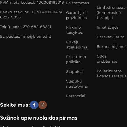
PVM mok. kodas:LT100009162019
Pristatymas
Limfodrenažas
Banko sąsk. nr.: LT70 4010 0424
Garantija ir
(kompresinė
0297 9055
grąžinimas
terapija)
Telefonas: +370 683 68331
Pirkimo
Inhaliacijos
taisyklės
El. paštas: info@biomed.lt
Gera savijauta
Pirkėjų
Burnos higiena
atsiliepimai
Odos
Privatumo
problemos
politika
Poliarizuotos
Slapukai
šviesos terapija
Slapukų
nustatymai
Partneriai
Sekite mus:
Sužinok apie nuolaidas pirmas