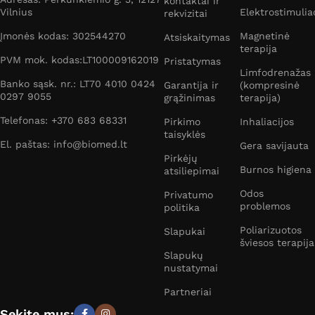
kontaktai ir
Vilnius
Elektrostimulia
rekvizitai
Įmonės kodas: 302544270
Magnetinė
Atsiskaitymas
terapija
PVM mok. kodas:LT100009162019
Pristatymas
Limfodrenažas
Banko sąsk. nr.: LT70 4010 0424
Garantija ir
(kompresinė
0297 9055
grąžinimas
terapija)
Telefonas: +370 683 68331
Pirkimo
Inhaliacijos
taisyklės
El. paštas: info@biomed.lt
Gera savijauta
Pirkėjų
Burnos higiena
atsiliepimai
Odos
Privatumo
problemos
politika
Poliarizuotos
Slapukai
šviesos terapija
Slapukų
nustatymai
Partneriai
Sekite mus: