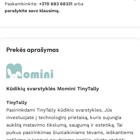
Paskambinkite:
+370 683 68331
arba
parašykite savo klausimą.
Prekės aprašymas
Kūdikių svarstyklės Momini TinyTally
TinyTally
Pasirinkdami TinyTally kūdikio svarstykles, Jūs
investuojate į technologinį prietaisą, kuris sujungia
aukštą matavimo tikslumą, saugumą ir estetiką. Tai
puikus pasirinkimas šiuolaikiniams tėvams, ieškantiems
patikimo ir lengvai naudojamo įrankio, skirto stebėti