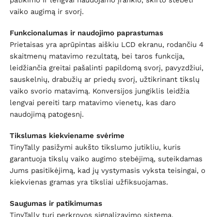
vaiko augimą ir svorį.
Funkcionalumas ir naudojimo paprastumas
Prietaisas yra aprūpintas aiškiu LCD ekranu, rodančiu 4
skaitmenų matavimo rezultatą, bei taros funkcija,
leidžiančia greitai pašalinti papildomą svorį, pavyzdžiui,
sauskelnių, drabužių ar priedų svorį, užtikrinant tikslų
vaiko svorio matavimą. Konversijos jungiklis leidžia
lengvai pereiti tarp matavimo vienetų, kas daro
naudojimą patogesnį.
Tikslumas kiekviename svėrime
TinyTally pasižymi aukšto tikslumo jutikliu, kuris
garantuoja tikslų vaiko augimo stebėjimą, suteikdamas
Jums pasitikėjimą, kad jų vystymasis vyksta teisingai, o
kiekvienas gramas yra tiksliai užfiksuojamas.
Saugumas ir patikimumas
TinyTally turi perkrovos signalizavimo sistemą,