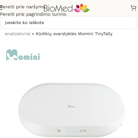
Pereiti prie naršymo
Pereiti prie pagrindinio turinio
Pradžia
»
Sveikatos priežiūrai
»
Svarstyklės, kūno masės
analizatoriai
»
Kūdikių svarstyklės Momini TinyTally