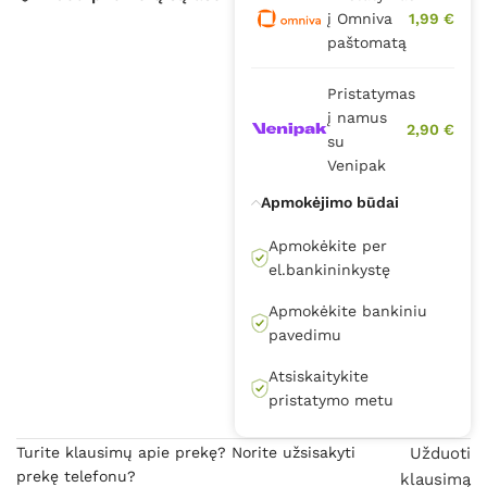
į Omniva
1,99 €
paštomatą
Pristatymas
į namus
2,90 €
su
Venipak
Apmokėjimo būdai
Apmokėkite per
el.bankininkystę
Apmokėkite bankiniu
pavedimu
Atsiskaitykite
pristatymo metu
Turite klausimų apie prekę? Norite užsisakyti
Užduoti
prekę telefonu?
klausimą