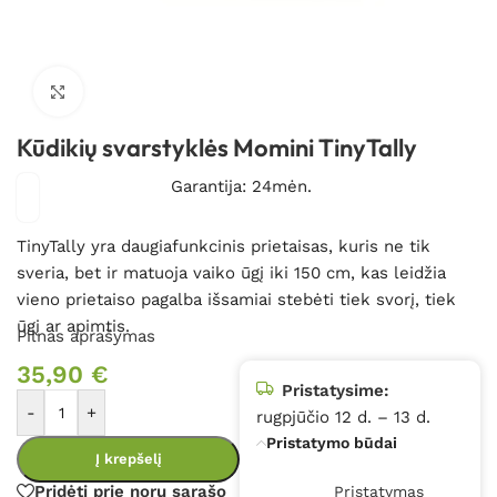
Spustelėkite, kad padidintumėte
Kūdikių svarstyklės Momini TinyTally
Garantija: 24mėn.
TinyTally yra daugiafunkcinis prietaisas, kuris ne tik
sveria, bet ir matuoja vaiko ūgį iki 150 cm, kas leidžia
vieno prietaiso pagalba išsamiai stebėti tiek svorį, tiek
ūgį ar apimtis.
Pilnas aprašymas
35,90
€
Pristatysime:
-
+
rugpjūčio 12 d. – 13 d.
Pristatymo būdai
Į krepšelį
Pridėti prie norų sąrašo
Pristatymas