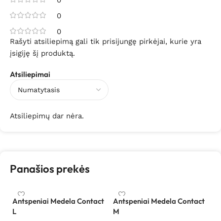
0
0
Rašyti atsiliepimą gali tik prisijungę pirkėjai, kurie yra
įsigiję šį produktą.
Atsiliepimai
Atsiliepimų dar nėra.
Panašios prekės
Antspeniai Medela Contact
Antspeniai Medela Contact
An
L
M
S