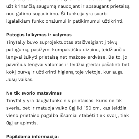
užtikrinančią saugumą naudojant ir apsaugant prietaisą
nuo galimo sugadinimo. Ši funkcija yra svarbi
ilgalaikiam funkcionalumui ir patikimumui užtikrinti.
Patogus laikymas ir valymas
TinyTally buvo suprojektuotas atsižvelgiant į tėvų
patogumą, pasižymi kompaktišku dizainu, leidžiančiu
lengvai laikyti prietaisą net mažose erdvėse. Be to, jo
paviršius lengvai valomas ir leidžia greitai pašalinti bet
kokį purvą ir užtikrinti higieną toje vietoje, kur auga
Jūsų vaikas.
Ne tik svorio matavimas
TinyTally yra daugiafunkcinis prietaisas, kuris ne tik
sveria, bet ir matuoja vaiko ūgį iki 150 cm, kas leidžia
vieno prietaiso pagalba išsamiai stebėti tiek svorį, tiek
ūgį ar apimtis.
Papildoma informacija: